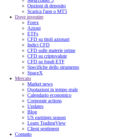
MetaTrader 5
Opzioni di deposito
Scarica l'app o MT5
Dove investire
Forex
Azioni
ETFs
CFD su titoli azionari
Indici CFD
CFD sulle materie prime
CFD su criptovalute
CFD su fondi ETF
Specifiche dello strumento
SpaceX
Mercato
Market news
Quotazioni in tempo reale
Calendario economico
Corporate actions
Updates
Blog
US earnings season
Learn TradingView
Client sentiment
Contatto