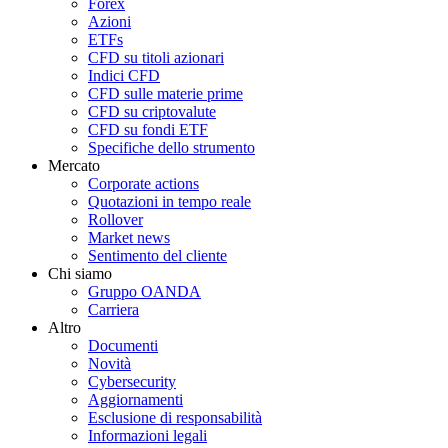
Forex
Azioni
ETFs
CFD su titoli azionari
Indici CFD
CFD sulle materie prime
CFD su criptovalute
CFD su fondi ETF
Specifiche dello strumento
Mercato
Corporate actions
Quotazioni in tempo reale
Rollover
Market news
Sentimento del cliente
Chi siamo
Gruppo OANDA
Carriera
Altro
Documenti
Novità
Cybersecurity
Aggiornamenti
Esclusione di responsabilità
Informazioni legali