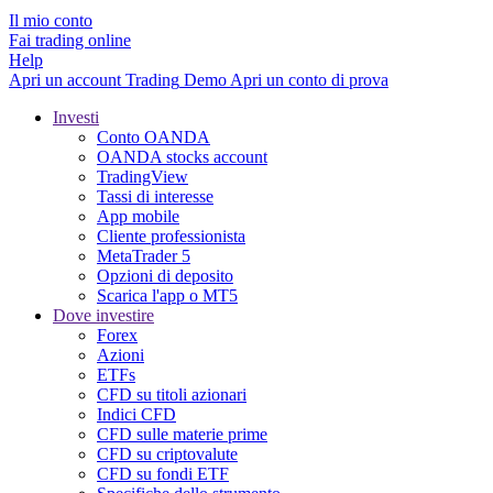
Il mio conto
Fai trading online
Help
Apri un account
Trading
Demo
Apri un conto di prova
Investi
Conto OANDA
OANDA stocks account
TradingView
Tassi di interesse
App mobile
Cliente professionista
MetaTrader 5
Opzioni di deposito
Scarica l'app o MT5
Dove investire
Forex
Azioni
ETFs
CFD su titoli azionari
Indici CFD
CFD sulle materie prime
CFD su criptovalute
CFD su fondi ETF