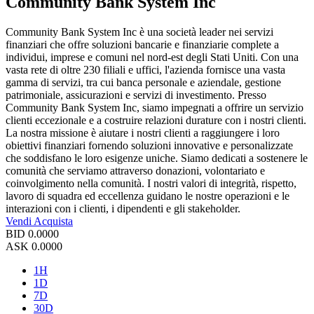
Community Bank System Inc
Community Bank System Inc è una società leader nei servizi
finanziari che offre soluzioni bancarie e finanziarie complete a
individui, imprese e comuni nel nord-est degli Stati Uniti. Con una
vasta rete di oltre 230 filiali e uffici, l'azienda fornisce una vasta
gamma di servizi, tra cui banca personale e aziendale, gestione
patrimoniale, assicurazioni e servizi di investimento. Presso
Community Bank System Inc, siamo impegnati a offrire un servizio
clienti eccezionale e a costruire relazioni durature con i nostri clienti.
La nostra missione è aiutare i nostri clienti a raggiungere i loro
obiettivi finanziari fornendo soluzioni innovative e personalizzate
che soddisfano le loro esigenze uniche. Siamo dedicati a sostenere le
comunità che serviamo attraverso donazioni, volontariato e
coinvolgimento nella comunità. I nostri valori di integrità, rispetto,
lavoro di squadra ed eccellenza guidano le nostre operazioni e le
interazioni con i clienti, i dipendenti e gli stakeholder.
Vendi
Acquista
BID
0.0000
ASK
0.0000
1H
1D
7D
30D