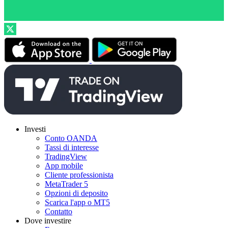
Investi
Conto OANDA
Tassi di interesse
TradingView
App mobile
Cliente professionista
MetaTrader 5
Opzioni di deposito
Scarica l'app o MT5
Contatto
Dove investire