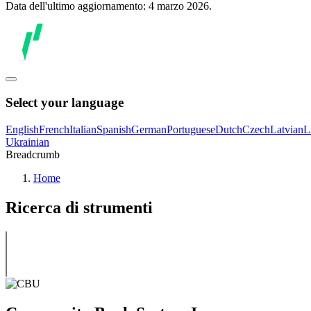
Data dell'ultimo aggiornamento: 4 marzo 2026.
Select your language
English
French
Italian
Spanish
German
Portuguese
Dutch
Czech
Latvian
L
Ukrainian
Breadcrumb
Home
Ricerca di strumenti