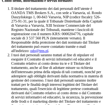
Conto demo, informazioni e servizi formativi
Il titolare del trattamento dei dati personali dell’utente è
OANDA TMS Brokers S.A., con sede a Varsavia, ul. Rondo
Daszyńskiego 1, 00-843 Varsavia, NIP (codice fiscale): 526-
275-91-31, per la quale il Tribunale Distrettuale della Capitale
di Varsavia a Varsavia, XIII Sezione Commerciale del
Registro Nazionale dei Tribunali, mantiene i fascicoli di
registrazione con il numero KRS: 0000204776, capitale
sociale di 3 537 560 PLN (interamente versato). Il
Responsabile della protezione dei dati nominato dal Titolare
del trattamento può essere contattato tramite e-mail
all'indirizzo:
odo@tms.pl
.
I tuoi dati personali saranno trattati al fine di stipulare ed
eseguire il Contratto di servizi informativi ed educativi e il
Contratto relativo al conto demo tra te e il Titolare del
trattamento, anche al fine di adottare misure su richiesta
dell'interessato prima della stipula di tali contratti, nonché per
adempiere agli obblighi derivanti dalla normativa in materia di
gestione del consenso. I tuoi dati personali saranno inoltre
trattati per le finalità degli interessi legittimi del Titolare del
trattamento, quali l'esercizio di legittime pretese contrattuali
derivanti dal Contratto relativo al conto demo o dal Contratto
di servizi informativi ed educativi, la sicurezza, la prevenzione
delle frodi o il marketing diretto del Titolare del trattamento e