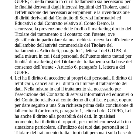
GDPR; c. nella misura in cui il trattamento sia necessario per
le finalità derivanti dagli interessi legittimi del Titolare, quali
l'effettuazione dei necessari adempimenti e la rivendicazione
di diritti derivanti dal Contratto di Servizi Informativi ed
Educativi o dal Contratto relativo al Conto Demo, la
sicurezza, la prevenzione delle frodi o il marketing diretto del
Titolare del trattamento o il contatto con l'utente, ove
giustificato in particolare da una richiesta ricevuta dall'utente e
dall'ambito dell'attività commerciale del Titolare del
trattamento - Articolo 6, paragrafo 1, lettera f del GDPR; d.
nella misura in cui i dati personali dell’utente siano trattati per
finalità di marketing del Titolare del trattamento sulla base del
consenso dell’utente - Articolo 6, paragrafo 1, lettera a del
GDPR.
Lei ha il diritto di accedere ai propri dati personali, il diritto di
rettificarli, cancellarli e il diritto di limitare il trattamento dei
dati. Nella misura in cui il trattamento sia necessario per
l’esecuzione del Contratto di servizi informativi ed educativi o
del Contratto relativo al conto demo di cui Lei è parte, oppure
per dare seguito a una Sua richiesta prima della conclusione di
tali contratti (articolo 6, paragrafo 1, lettera b del GDPR), Lei
ha anche il diritto alla portabilità dei dati. In qualsiasi
momento, hai il diritto di opporti, per motivi connessi alla tua
situazione particolare, all'utilizzo dei tuoi dati personali se il
Titolare del trattamento tratta i tuoi dati personali sulla base del