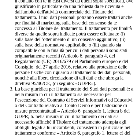
il contatto con te in casi diversi da quelli sopra specificati, ove
giustificato in particolare da una richiesta da te ricevuta e
dall'ambito dell'attività commerciale del Titolare del
trattamento. I tuoi dati personali potranno essere trattati anche
per finalità di marketing sulla base del consenso da te
concesso al Titolare del trattamento. Il trattamento per finalità
diverse da quelle sopra indicate potrà essere effettuato: (i)
sulla base dell’ottenimento di un consenso aggiuntivo, (ii)
sulla base della normativa applicabile, o (iii) quando sia
compatibile con la finalità per cui i dati personali sono stati
originariamente raccolti (Articolo 6, paragrafo 4, del
Regolamento (UE) 2016/679 del Parlamento europeo e del
Consiglio, del 27 aprile 2016, relativo alla protezione delle
persone fisiche con riguardo al trattamento dei dati personali,
nonché alla libera circolazione di tali dati e che abroga la
direttiva 95/46/CE, (di seguito: «GDPR»).
La base giuridica per il trattamento dei Suoi dati personali è: a.
nella misura in cui il trattamento sia necessario per
l’esecuzione del Contratto di Servizi Informativi ed Educativi
o del Contratto relativo al Conto Demo e per l’adozione di
misure precontrattuali – Articolo 6, paragrafo 1, lettera b del
GDPR; b. nella misura in cui il trattamento dei dati sia
necessario affinché il Titolare del trattamento adempia agli
obblighi legali a lui incombenti, consistenti in particolare nel
trattamento conforme – Articolo 6, paragrafo 1, lettera c) del