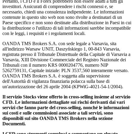
Pertanto, i CFD e il Forex potrebbero non essere adatti a tutti gli
investitori. Assicurati di comprendere i rischi connessi e, se
necessario, chiedi una consulenza indipendente. Le informazioni
contenute in questo sito web non sono rivolte a destinatari di un
Paese specifico e non sono destinate alla distribuzione in Paesi in cui
la distribuzione o l'utilizzo di tali informazioni sarebbe incompatibile
con le leggi, i requisiti e i regolamenti locali.
OANDA TMS Brokers S.A. con sede legale a Varsavia, sita
all'indirizzo Warsaw UNIT, Daszyńskiego 1, 00-843 Varsavia,
registrata presso il Tribunale Distrettuale della Capitale di Varsavia a
Varsavia, XIII Divisione Commerciale del Registro Nazionale dei
Tribunali con il numero KRS 0000204776, numero NIP
5262759131, Capitale iniziale: PLN 3537,560 interamente versato.
OANDA TMS Brokers S.A. è soggetta alla supervisione
dell'Autorità di vigilanza finanziaria polacca sulla base di
un'autorizzazione del 26 aprile 2004 (KPWiG-4021-54-1/2004).
Il servizio Stocks viene offerto in cross-selling insieme al servizio
CFD. Le informazioni dettagliate sui rischi derivanti dai vari
servizi che fanno parte del cross-selling, nonché le informazioni
sui costi e sulle commissioni associate a tali servizi, sono
disponibili sul sito OANDA TMS Brokers nella sezione
Documenti.
I CFD sono strumenti complessi e comportano un elevato