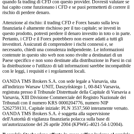
quando fa trading di CFD con questo provider. Dovresti valutare se
hai capito come funzionano i CFD e se puoi permetterti di correre il
rischio di perdere denaro.
Attenzione al rischio: il trading CFD e Forex basato sulla leva
finanziaria è altamente rischioso per il tuo capitale; se investi in
questo prodotto, potresti perdere il denaro investito in toto o in parte.
Pertanto, i CFD e il Forex potrebbero non essere adatti a tutti gli
investitori. Assicurati di comprendere i rischi connessi e, se
necessario, chiedi una consulenza indipendente. Le informazioni
contenute in questo sito web non sono rivolte a destinatari di un
Paese specifico e non sono destinate alla distribuzione in Paesi in cui
la distribuzione o l'utilizzo di tali informazioni sarebbe incompatibile
con le leggi, i requisiti e i regolamenti locali.
OANDA TMS Brokers S.A. con sede legale a Varsavia, sita
all'indirizzo Warsaw UNIT, Daszyńskiego 1, 00-843 Varsavia,
registrata presso il Tribunale Distrettuale della Capitale di Varsavia a
Varsavia, XIII Divisione Commerciale del Registro Nazionale dei
Tribunali con il numero KRS 0000204776, numero NIP
5262759131, Capitale iniziale: PLN 3537,560 interamente versato.
OANDA TMS Brokers S.A. è soggetta alla supervisione
dell'Autorità di vigilanza finanziaria polacca sulla base di
un'autorizzazione del 26 aprile 2004 (KPWiG-4021-54-1/2004).