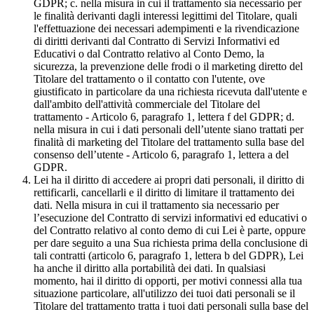
GDPR; c. nella misura in cui il trattamento sia necessario per
le finalità derivanti dagli interessi legittimi del Titolare, quali
l'effettuazione dei necessari adempimenti e la rivendicazione
di diritti derivanti dal Contratto di Servizi Informativi ed
Educativi o dal Contratto relativo al Conto Demo, la
sicurezza, la prevenzione delle frodi o il marketing diretto del
Titolare del trattamento o il contatto con l'utente, ove
giustificato in particolare da una richiesta ricevuta dall'utente e
dall'ambito dell'attività commerciale del Titolare del
trattamento - Articolo 6, paragrafo 1, lettera f del GDPR; d.
nella misura in cui i dati personali dell’utente siano trattati per
finalità di marketing del Titolare del trattamento sulla base del
consenso dell’utente - Articolo 6, paragrafo 1, lettera a del
GDPR.
Lei ha il diritto di accedere ai propri dati personali, il diritto di
rettificarli, cancellarli e il diritto di limitare il trattamento dei
dati. Nella misura in cui il trattamento sia necessario per
l’esecuzione del Contratto di servizi informativi ed educativi o
del Contratto relativo al conto demo di cui Lei è parte, oppure
per dare seguito a una Sua richiesta prima della conclusione di
tali contratti (articolo 6, paragrafo 1, lettera b del GDPR), Lei
ha anche il diritto alla portabilità dei dati. In qualsiasi
momento, hai il diritto di opporti, per motivi connessi alla tua
situazione particolare, all'utilizzo dei tuoi dati personali se il
Titolare del trattamento tratta i tuoi dati personali sulla base del