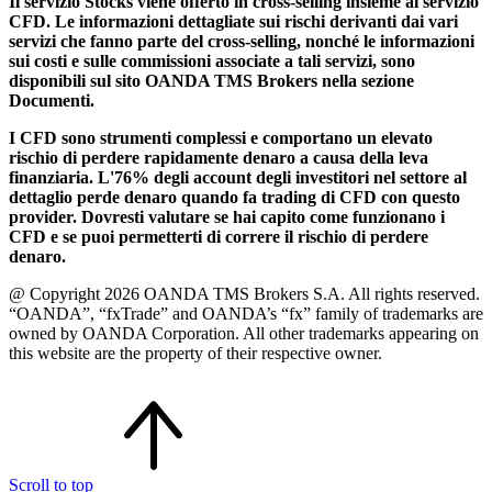
Il servizio Stocks viene offerto in cross-selling insieme al servizio
CFD. Le informazioni dettagliate sui rischi derivanti dai vari
servizi che fanno parte del cross-selling, nonché le informazioni
sui costi e sulle commissioni associate a tali servizi, sono
disponibili sul sito OANDA TMS Brokers nella sezione
Documenti.
I CFD sono strumenti complessi e comportano un elevato
rischio di perdere rapidamente denaro a causa della leva
finanziaria. L'76% degli account degli investitori nel settore al
dettaglio perde denaro quando fa trading di CFD con questo
provider. Dovresti valutare se hai capito come funzionano i
CFD e se puoi permetterti di correre il rischio di perdere
denaro.
@ Copyright 2026 OANDA TMS Brokers S.A. All rights reserved.
“OANDA”, “fxTrade” and OANDA’s “fx” family of trademarks are
owned by OANDA Corporation. All other trademarks appearing on
this website are the property of their respective owner.
Scroll to top