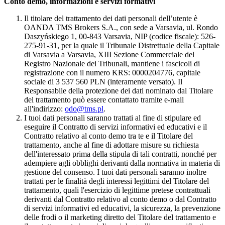
Conto demo, informazioni e servizi formativi
Il titolare del trattamento dei dati personali dell’utente è
OANDA TMS Brokers S.A., con sede a Varsavia, ul. Rondo
Daszyńskiego 1, 00-843 Varsavia, NIP (codice fiscale): 526-
275-91-31, per la quale il Tribunale Distrettuale della Capitale
di Varsavia a Varsavia, XIII Sezione Commerciale del
Registro Nazionale dei Tribunali, mantiene i fascicoli di
registrazione con il numero KRS: 0000204776, capitale
sociale di 3 537 560 PLN (interamente versato). Il
Responsabile della protezione dei dati nominato dal Titolare
del trattamento può essere contattato tramite e-mail
all'indirizzo:
odo@tms.pl
.
I tuoi dati personali saranno trattati al fine di stipulare ed
eseguire il Contratto di servizi informativi ed educativi e il
Contratto relativo al conto demo tra te e il Titolare del
trattamento, anche al fine di adottare misure su richiesta
dell'interessato prima della stipula di tali contratti, nonché per
adempiere agli obblighi derivanti dalla normativa in materia di
gestione del consenso. I tuoi dati personali saranno inoltre
trattati per le finalità degli interessi legittimi del Titolare del
trattamento, quali l'esercizio di legittime pretese contrattuali
derivanti dal Contratto relativo al conto demo o dal Contratto
di servizi informativi ed educativi, la sicurezza, la prevenzione
delle frodi o il marketing diretto del Titolare del trattamento e