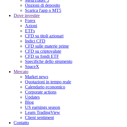
MetaTrader 5
Opzioni di deposito
Scarica l'app o MT5
Dove investire
Forex
Azioni
ETFs
CFD su titoli azionari
Indici CFD
CFD sulle materie prime
CFD su criptovalute
CFD su fondi ETF
Specifiche dello strumento
SpaceX
Mercato
Market news
Quotazioni in tempo reale
Calendario economico
Corporate actions
Updates
Blog
US earnings season
Learn TradingView
Client sentiment
Contatto