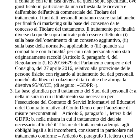
il contatto con te in casi diversi da quelli sopra specificati, ove
giustificato in particolare da una richiesta da te ricevuta e
dall'ambito dell'attività commerciale del Titolare del
trattamento. I tuoi dati personali potranno essere trattati anche
per finalità di marketing sulla base del consenso da te
concesso al Titolare del trattamento. Il trattamento per finalità
diverse da quelle sopra indicate potrà essere effettuato: (i)
sulla base dell’ottenimento di un consenso aggiuntivo, (ii)
sulla base della normativa applicabile, o (iii) quando sia
compatibile con la finalità per cui i dati personali sono stati
originariamente raccolti (Articolo 6, paragrafo 4, del
Regolamento (UE) 2016/679 del Parlamento europeo e del
Consiglio, del 27 aprile 2016, relativo alla protezione delle
persone fisiche con riguardo al trattamento dei dati personali,
nonché alla libera circolazione di tali dati e che abroga la
direttiva 95/46/CE, (di seguito: «GDPR»).
La base giuridica per il trattamento dei Suoi dati personali è: a.
nella misura in cui il trattamento sia necessario per
l’esecuzione del Contratto di Servizi Informativi ed Educativi
o del Contratto relativo al Conto Demo e per l’adozione di
misure precontrattuali – Articolo 6, paragrafo 1, lettera b del
GDPR; b. nella misura in cui il trattamento dei dati sia
necessario affinché il Titolare del trattamento adempia agli
obblighi legali a lui incombenti, consistenti in particolare nel
trattamento conforme – Articolo 6, paragrafo 1, lettera c) del