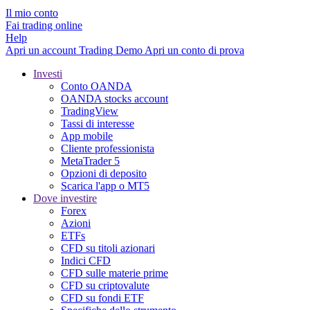
Il mio conto
Fai trading online
Help
Apri un account
Trading
Demo
Apri un conto di prova
Investi
Conto OANDA
OANDA stocks account
TradingView
Tassi di interesse
App mobile
Cliente professionista
MetaTrader 5
Opzioni di deposito
Scarica l'app o MT5
Dove investire
Forex
Azioni
ETFs
CFD su titoli azionari
Indici CFD
CFD sulle materie prime
CFD su criptovalute
CFD su fondi ETF