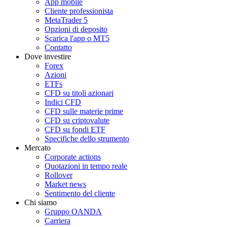
App mobile
Cliente professionista
MetaTrader 5
Opzioni di deposito
Scarica l'app o MT5
Contatto
Dove investire
Forex
Azioni
ETFs
CFD su titoli azionari
Indici CFD
CFD sulle materie prime
CFD su criptovalute
CFD su fondi ETF
Specifiche dello strumento
Mercato
Corporate actions
Quotazioni in tempo reale
Rollover
Market news
Sentimento del cliente
Chi siamo
Gruppo OANDA
Carriera