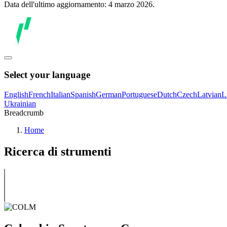
Data dell'ultimo aggiornamento: 4 marzo 2026.
Select your language
English
French
Italian
Spanish
German
Portuguese
Dutch
Czech
Latvian
L
Ukrainian
Breadcrumb
Home
Ricerca di strumenti