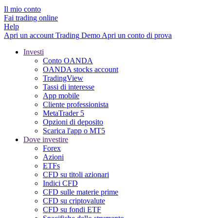
Il mio conto
Fai trading online
Help
Apri un account
Trading
Demo
Apri un conto di prova
Investi
Conto OANDA
OANDA stocks account
TradingView
Tassi di interesse
App mobile
Cliente professionista
MetaTrader 5
Opzioni di deposito
Scarica l'app o MT5
Dove investire
Forex
Azioni
ETFs
CFD su titoli azionari
Indici CFD
CFD sulle materie prime
CFD su criptovalute
CFD su fondi ETF