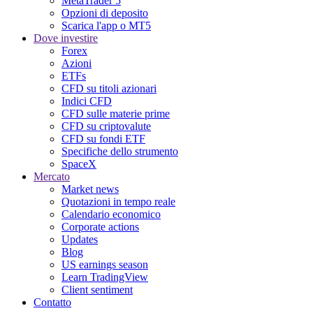
MetaTrader 5
Opzioni di deposito
Scarica l'app o MT5
Dove investire
Forex
Azioni
ETFs
CFD su titoli azionari
Indici CFD
CFD sulle materie prime
CFD su criptovalute
CFD su fondi ETF
Specifiche dello strumento
SpaceX
Mercato
Market news
Quotazioni in tempo reale
Calendario economico
Corporate actions
Updates
Blog
US earnings season
Learn TradingView
Client sentiment
Contatto