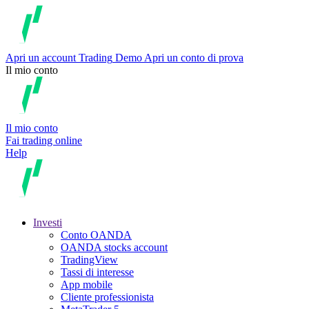
Apri un account
Trading
Demo
Apri un conto di prova
Il mio conto
Il mio conto
Fai trading online
Help
Investi
Conto OANDA
OANDA stocks account
TradingView
Tassi di interesse
App mobile
Cliente professionista