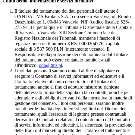
Conto demo, informazioni e servizi formativi
Il titolare del trattamento dei dati personali dell’utente è
OANDA TMS Brokers S.A., con sede a Varsavia, ul. Rondo
Daszyńskiego 1, 00-843 Varsavia, NIP (codice fiscale): 526-
275-91-31, per la quale il Tribunale Distrettuale della Capitale
di Varsavia a Varsavia, XIII Sezione Commerciale del
Registro Nazionale dei Tribunali, mantiene i fascicoli di
registrazione con il numero KRS: 0000204776, capitale
sociale di 3 537 560 PLN (interamente versato). Il
Responsabile della protezione dei dati nominato dal Titolare
del trattamento può essere contattato tramite e-mail
all'indirizzo:
odo@tms.pl
.
I tuoi dati personali saranno trattati al fine di stipulare ed
eseguire il Contratto di servizi informativi ed educativi e il
Contratto relativo al conto demo tra te e il Titolare del
trattamento, anche al fine di adottare misure su richiesta
dell'interessato prima della stipula di tali contratti, nonché per
adempiere agli obblighi derivanti dalla normativa in materia di
gestione del consenso. I tuoi dati personali saranno inoltre
trattati per le finalità degli interessi legittimi del Titolare del
trattamento, quali l'esercizio di legittime pretese contrattuali
derivanti dal Contratto relativo al conto demo o dal Contratto
di servizi informativi ed educativi, la sicurezza, la prevenzione
delle frodi o il marketing diretto del Titolare del trattamento e