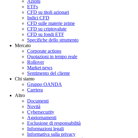
Azioni
ETFs
CFD su titoli azionari
Indici CFD
CFD sulle materie prime
CFD su criptovalute
CFD su fondi ETF
Specifiche dello strumento
Mercato
Corporate actions
Quotazioni in tempo reale
Rollover
Market news
Sentimento del cliente
Chi siamo
Gruppo OANDA
Carriera
Altro
Documenti
Novità
Cybersecurity
Aggiornamenti
Esclusione di responsabilità
Informazioni legali
Informativa sulla privacy