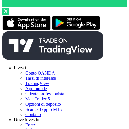
Investi
Conto OANDA
Tassi di interesse
TradingView
App mobile
Cliente professionista
MetaTrader 5
Opzioni di deposito
Scarica l'app o MT5
Contatto
Dove investire
Forex