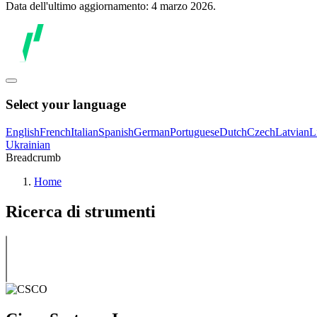
Data dell'ultimo aggiornamento: 4 marzo 2026.
Select your language
English
French
Italian
Spanish
German
Portuguese
Dutch
Czech
Latvian
L
Ukrainian
Breadcrumb
Home
Ricerca di strumenti