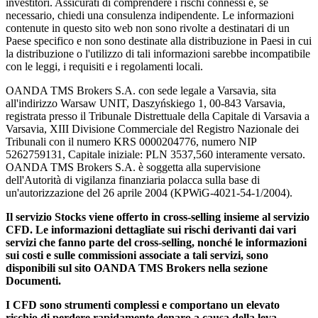
investitori. Assicurati di comprendere i rischi connessi e, se
necessario, chiedi una consulenza indipendente. Le informazioni
contenute in questo sito web non sono rivolte a destinatari di un
Paese specifico e non sono destinate alla distribuzione in Paesi in cui
la distribuzione o l'utilizzo di tali informazioni sarebbe incompatibile
con le leggi, i requisiti e i regolamenti locali.
OANDA TMS Brokers S.A. con sede legale a Varsavia, sita
all'indirizzo Warsaw UNIT, Daszyńskiego 1, 00-843 Varsavia,
registrata presso il Tribunale Distrettuale della Capitale di Varsavia a
Varsavia, XIII Divisione Commerciale del Registro Nazionale dei
Tribunali con il numero KRS 0000204776, numero NIP
5262759131, Capitale iniziale: PLN 3537,560 interamente versato.
OANDA TMS Brokers S.A. è soggetta alla supervisione
dell'Autorità di vigilanza finanziaria polacca sulla base di
un'autorizzazione del 26 aprile 2004 (KPWiG-4021-54-1/2004).
Il servizio Stocks viene offerto in cross-selling insieme al servizio
CFD. Le informazioni dettagliate sui rischi derivanti dai vari
servizi che fanno parte del cross-selling, nonché le informazioni
sui costi e sulle commissioni associate a tali servizi, sono
disponibili sul sito OANDA TMS Brokers nella sezione
Documenti.
I CFD sono strumenti complessi e comportano un elevato
rischio di perdere rapidamente denaro a causa della leva