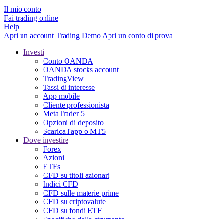
Il mio conto
Fai trading online
Help
Apri un account
Trading
Demo
Apri un conto di prova
Investi
Conto OANDA
OANDA stocks account
TradingView
Tassi di interesse
App mobile
Cliente professionista
MetaTrader 5
Opzioni di deposito
Scarica l'app o MT5
Dove investire
Forex
Azioni
ETFs
CFD su titoli azionari
Indici CFD
CFD sulle materie prime
CFD su criptovalute
CFD su fondi ETF