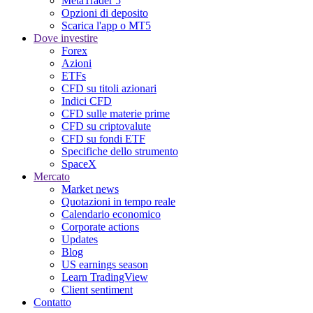
MetaTrader 5
Opzioni di deposito
Scarica l'app o MT5
Dove investire
Forex
Azioni
ETFs
CFD su titoli azionari
Indici CFD
CFD sulle materie prime
CFD su criptovalute
CFD su fondi ETF
Specifiche dello strumento
SpaceX
Mercato
Market news
Quotazioni in tempo reale
Calendario economico
Corporate actions
Updates
Blog
US earnings season
Learn TradingView
Client sentiment
Contatto