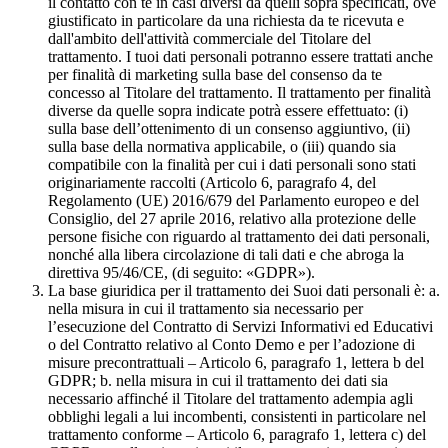
il contatto con te in casi diversi da quelli sopra specificati, ove
giustificato in particolare da una richiesta da te ricevuta e
dall'ambito dell'attività commerciale del Titolare del
trattamento. I tuoi dati personali potranno essere trattati anche
per finalità di marketing sulla base del consenso da te
concesso al Titolare del trattamento. Il trattamento per finalità
diverse da quelle sopra indicate potrà essere effettuato: (i)
sulla base dell’ottenimento di un consenso aggiuntivo, (ii)
sulla base della normativa applicabile, o (iii) quando sia
compatibile con la finalità per cui i dati personali sono stati
originariamente raccolti (Articolo 6, paragrafo 4, del
Regolamento (UE) 2016/679 del Parlamento europeo e del
Consiglio, del 27 aprile 2016, relativo alla protezione delle
persone fisiche con riguardo al trattamento dei dati personali,
nonché alla libera circolazione di tali dati e che abroga la
direttiva 95/46/CE, (di seguito: «GDPR»).
La base giuridica per il trattamento dei Suoi dati personali è: a.
nella misura in cui il trattamento sia necessario per
l’esecuzione del Contratto di Servizi Informativi ed Educativi
o del Contratto relativo al Conto Demo e per l’adozione di
misure precontrattuali – Articolo 6, paragrafo 1, lettera b del
GDPR; b. nella misura in cui il trattamento dei dati sia
necessario affinché il Titolare del trattamento adempia agli
obblighi legali a lui incombenti, consistenti in particolare nel
trattamento conforme – Articolo 6, paragrafo 1, lettera c) del