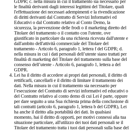
GDPR; c. nella misura in cui il trattamento sia necessario per
le finalità derivanti dagli interessi legittimi del Titolare, quali
l'effettuazione dei necessari adempimenti e la rivendicazione
di diritti derivanti dal Contratto di Servizi Informativi ed
Educativi o dal Contratto relativo al Conto Demo, la
sicurezza, la prevenzione delle frodi o il marketing diretto del
Titolare del trattamento o il contatto con l'utente, ove
giustificato in particolare da una richiesta ricevuta dall'utente e
dall'ambito dell'attività commerciale del Titolare del
trattamento - Articolo 6, paragrafo 1, lettera f del GDPR; d.
nella misura in cui i dati personali dell’utente siano trattati per
finalità di marketing del Titolare del trattamento sulla base del
consenso dell’utente - Articolo 6, paragrafo 1, lettera a del
GDPR.
Lei ha il diritto di accedere ai propri dati personali, il diritto di
rettificarli, cancellarli e il diritto di limitare il trattamento dei
dati. Nella misura in cui il trattamento sia necessario per
l’esecuzione del Contratto di servizi informativi ed educativi o
del Contratto relativo al conto demo di cui Lei è parte, oppure
per dare seguito a una Sua richiesta prima della conclusione di
tali contratti (articolo 6, paragrafo 1, lettera b del GDPR), Lei
ha anche il diritto alla portabilità dei dati. In qualsiasi
momento, hai il diritto di opporti, per motivi connessi alla tua
situazione particolare, all'utilizzo dei tuoi dati personali se il
Titolare del trattamento tratta i tuoi dati personali sulla base del