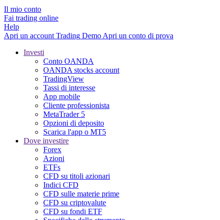
Il mio conto
Fai trading online
Help
Apri un account
Trading
Demo
Apri un conto di prova
Investi
Conto OANDA
OANDA stocks account
TradingView
Tassi di interesse
App mobile
Cliente professionista
MetaTrader 5
Opzioni di deposito
Scarica l'app o MT5
Dove investire
Forex
Azioni
ETFs
CFD su titoli azionari
Indici CFD
CFD sulle materie prime
CFD su criptovalute
CFD su fondi ETF