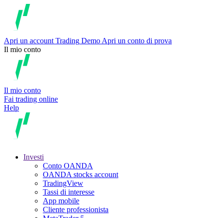
Apri un account
Trading
Demo
Apri un conto di prova
Il mio conto
Il mio conto
Fai trading online
Help
Investi
Conto OANDA
OANDA stocks account
TradingView
Tassi di interesse
App mobile
Cliente professionista