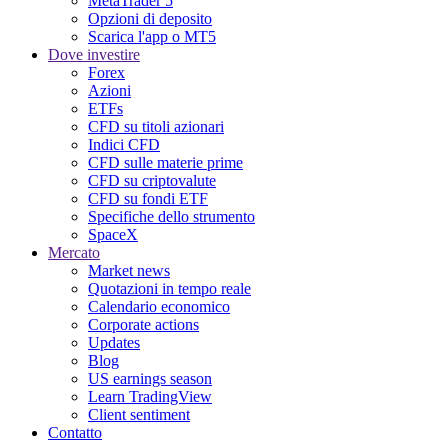
MetaTrader 5
Opzioni di deposito
Scarica l'app o MT5
Dove investire
Forex
Azioni
ETFs
CFD su titoli azionari
Indici CFD
CFD sulle materie prime
CFD su criptovalute
CFD su fondi ETF
Specifiche dello strumento
SpaceX
Mercato
Market news
Quotazioni in tempo reale
Calendario economico
Corporate actions
Updates
Blog
US earnings season
Learn TradingView
Client sentiment
Contatto