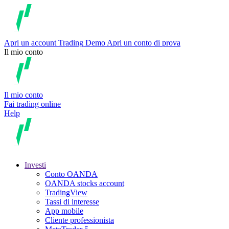
Apri un account
Trading
Demo
Apri un conto di prova
Il mio conto
Il mio conto
Fai trading online
Help
Investi
Conto OANDA
OANDA stocks account
TradingView
Tassi di interesse
App mobile
Cliente professionista