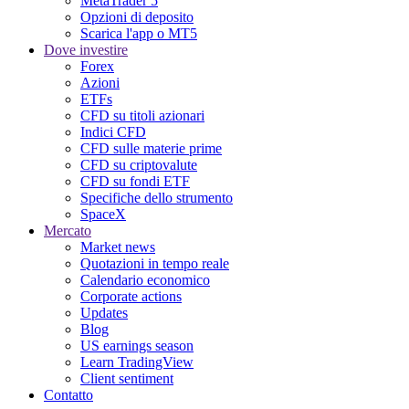
MetaTrader 5
Opzioni di deposito
Scarica l'app o MT5
Dove investire
Forex
Azioni
ETFs
CFD su titoli azionari
Indici CFD
CFD sulle materie prime
CFD su criptovalute
CFD su fondi ETF
Specifiche dello strumento
SpaceX
Mercato
Market news
Quotazioni in tempo reale
Calendario economico
Corporate actions
Updates
Blog
US earnings season
Learn TradingView
Client sentiment
Contatto