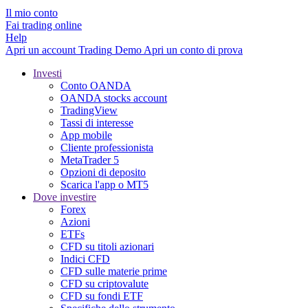
Il mio conto
Fai trading online
Help
Apri un account
Trading
Demo
Apri un conto di prova
Investi
Conto OANDA
OANDA stocks account
TradingView
Tassi di interesse
App mobile
Cliente professionista
MetaTrader 5
Opzioni di deposito
Scarica l'app o MT5
Dove investire
Forex
Azioni
ETFs
CFD su titoli azionari
Indici CFD
CFD sulle materie prime
CFD su criptovalute
CFD su fondi ETF