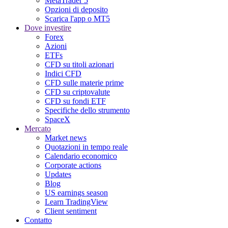
MetaTrader 5
Opzioni di deposito
Scarica l'app o MT5
Dove investire
Forex
Azioni
ETFs
CFD su titoli azionari
Indici CFD
CFD sulle materie prime
CFD su criptovalute
CFD su fondi ETF
Specifiche dello strumento
SpaceX
Mercato
Market news
Quotazioni in tempo reale
Calendario economico
Corporate actions
Updates
Blog
US earnings season
Learn TradingView
Client sentiment
Contatto