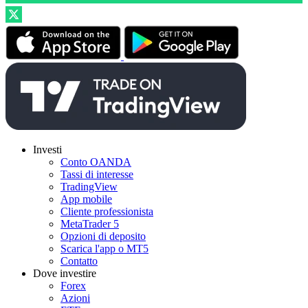
Investi
Conto OANDA
Tassi di interesse
TradingView
App mobile
Cliente professionista
MetaTrader 5
Opzioni di deposito
Scarica l'app o MT5
Contatto
Dove investire
Forex
Azioni