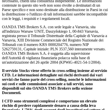
necessario, chiedi una consulenza indipendente. Le informazioni
contenute in questo sito web non sono rivolte a destinatari di un
Paese specifico e non sono destinate alla distribuzione in Paesi in cui
la distribuzione o l'utilizzo di tali informazioni sarebbe incompatibile
con le leggi, i requisiti e i regolamenti locali.
OANDA TMS Brokers S.A. con sede legale a Varsavia, sita
all'indirizzo Warsaw UNIT, Daszyńskiego 1, 00-843 Varsavia,
registrata presso il Tribunale Distrettuale della Capitale di Varsavia a
Varsavia, XIII Divisione Commerciale del Registro Nazionale dei
Tribunali con il numero KRS 0000204776, numero NIP
5262759131, Capitale iniziale: PLN 3537,560 interamente versato.
OANDA TMS Brokers S.A. è soggetta alla supervisione
dell'Autorità di vigilanza finanziaria polacca sulla base di
un'autorizzazione del 26 aprile 2004 (KPWiG-4021-54-1/2004).
Il servizio Stocks viene offerto in cross-selling insieme al servizio
CFD. Le informazioni dettagliate sui rischi derivanti dai vari
servizi che fanno parte del cross-selling, nonché le informazioni
sui costi e sulle commissioni associate a tali servizi, sono
disponibili sul sito OANDA TMS Brokers nella sezione
Documenti.
I CFD sono strumenti complessi e comportano un elevato
rischio di perdere rapidamente denaro a causa della leva
finanziaria. L'76% degli account degli investitori nel settore al