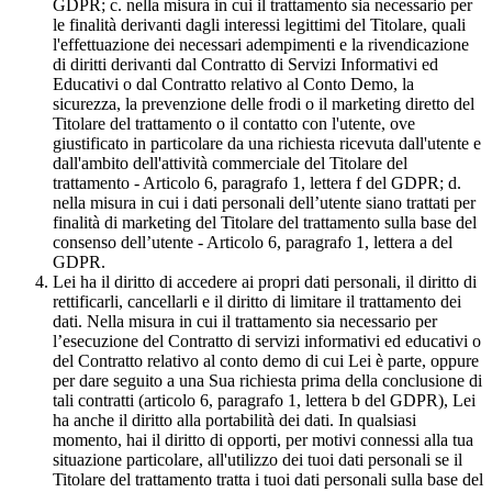
GDPR; c. nella misura in cui il trattamento sia necessario per
le finalità derivanti dagli interessi legittimi del Titolare, quali
l'effettuazione dei necessari adempimenti e la rivendicazione
di diritti derivanti dal Contratto di Servizi Informativi ed
Educativi o dal Contratto relativo al Conto Demo, la
sicurezza, la prevenzione delle frodi o il marketing diretto del
Titolare del trattamento o il contatto con l'utente, ove
giustificato in particolare da una richiesta ricevuta dall'utente e
dall'ambito dell'attività commerciale del Titolare del
trattamento - Articolo 6, paragrafo 1, lettera f del GDPR; d.
nella misura in cui i dati personali dell’utente siano trattati per
finalità di marketing del Titolare del trattamento sulla base del
consenso dell’utente - Articolo 6, paragrafo 1, lettera a del
GDPR.
Lei ha il diritto di accedere ai propri dati personali, il diritto di
rettificarli, cancellarli e il diritto di limitare il trattamento dei
dati. Nella misura in cui il trattamento sia necessario per
l’esecuzione del Contratto di servizi informativi ed educativi o
del Contratto relativo al conto demo di cui Lei è parte, oppure
per dare seguito a una Sua richiesta prima della conclusione di
tali contratti (articolo 6, paragrafo 1, lettera b del GDPR), Lei
ha anche il diritto alla portabilità dei dati. In qualsiasi
momento, hai il diritto di opporti, per motivi connessi alla tua
situazione particolare, all'utilizzo dei tuoi dati personali se il
Titolare del trattamento tratta i tuoi dati personali sulla base del