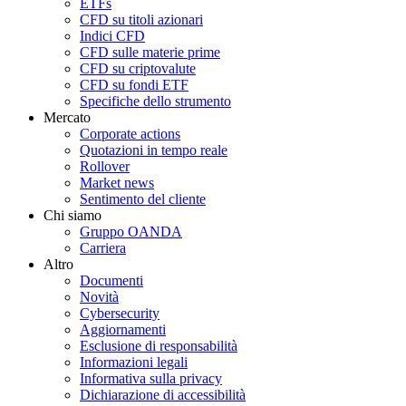
ETFs
CFD su titoli azionari
Indici CFD
CFD sulle materie prime
CFD su criptovalute
CFD su fondi ETF
Specifiche dello strumento
Mercato
Corporate actions
Quotazioni in tempo reale
Rollover
Market news
Sentimento del cliente
Chi siamo
Gruppo OANDA
Carriera
Altro
Documenti
Novità
Cybersecurity
Aggiornamenti
Esclusione di responsabilità
Informazioni legali
Informativa sulla privacy
Dichiarazione di accessibilità