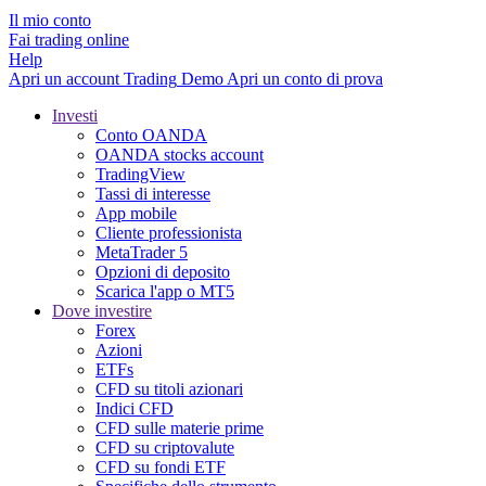
Il mio conto
Fai trading online
Help
Apri un account
Trading
Demo
Apri un conto di prova
Investi
Conto OANDA
OANDA stocks account
TradingView
Tassi di interesse
App mobile
Cliente professionista
MetaTrader 5
Opzioni di deposito
Scarica l'app o MT5
Dove investire
Forex
Azioni
ETFs
CFD su titoli azionari
Indici CFD
CFD sulle materie prime
CFD su criptovalute
CFD su fondi ETF