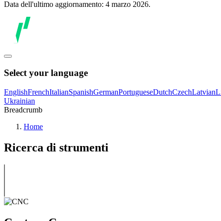
Data dell'ultimo aggiornamento: 4 marzo 2026.
Select your language
English
French
Italian
Spanish
German
Portuguese
Dutch
Czech
Latvian
L
Ukrainian
Breadcrumb
Home
Ricerca di strumenti