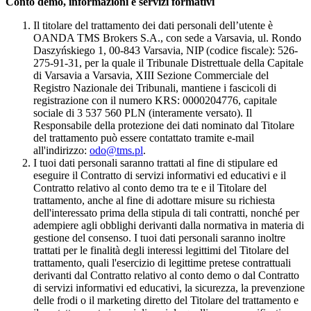
Conto demo, informazioni e servizi formativi
Il titolare del trattamento dei dati personali dell’utente è
OANDA TMS Brokers S.A., con sede a Varsavia, ul. Rondo
Daszyńskiego 1, 00-843 Varsavia, NIP (codice fiscale): 526-
275-91-31, per la quale il Tribunale Distrettuale della Capitale
di Varsavia a Varsavia, XIII Sezione Commerciale del
Registro Nazionale dei Tribunali, mantiene i fascicoli di
registrazione con il numero KRS: 0000204776, capitale
sociale di 3 537 560 PLN (interamente versato). Il
Responsabile della protezione dei dati nominato dal Titolare
del trattamento può essere contattato tramite e-mail
all'indirizzo:
odo@tms.pl
.
I tuoi dati personali saranno trattati al fine di stipulare ed
eseguire il Contratto di servizi informativi ed educativi e il
Contratto relativo al conto demo tra te e il Titolare del
trattamento, anche al fine di adottare misure su richiesta
dell'interessato prima della stipula di tali contratti, nonché per
adempiere agli obblighi derivanti dalla normativa in materia di
gestione del consenso. I tuoi dati personali saranno inoltre
trattati per le finalità degli interessi legittimi del Titolare del
trattamento, quali l'esercizio di legittime pretese contrattuali
derivanti dal Contratto relativo al conto demo o dal Contratto
di servizi informativi ed educativi, la sicurezza, la prevenzione
delle frodi o il marketing diretto del Titolare del trattamento e