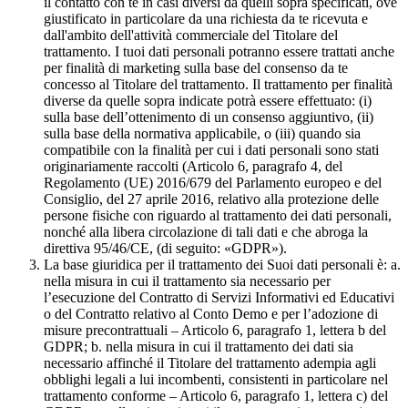
il contatto con te in casi diversi da quelli sopra specificati, ove
giustificato in particolare da una richiesta da te ricevuta e
dall'ambito dell'attività commerciale del Titolare del
trattamento. I tuoi dati personali potranno essere trattati anche
per finalità di marketing sulla base del consenso da te
concesso al Titolare del trattamento. Il trattamento per finalità
diverse da quelle sopra indicate potrà essere effettuato: (i)
sulla base dell’ottenimento di un consenso aggiuntivo, (ii)
sulla base della normativa applicabile, o (iii) quando sia
compatibile con la finalità per cui i dati personali sono stati
originariamente raccolti (Articolo 6, paragrafo 4, del
Regolamento (UE) 2016/679 del Parlamento europeo e del
Consiglio, del 27 aprile 2016, relativo alla protezione delle
persone fisiche con riguardo al trattamento dei dati personali,
nonché alla libera circolazione di tali dati e che abroga la
direttiva 95/46/CE, (di seguito: «GDPR»).
La base giuridica per il trattamento dei Suoi dati personali è: a.
nella misura in cui il trattamento sia necessario per
l’esecuzione del Contratto di Servizi Informativi ed Educativi
o del Contratto relativo al Conto Demo e per l’adozione di
misure precontrattuali – Articolo 6, paragrafo 1, lettera b del
GDPR; b. nella misura in cui il trattamento dei dati sia
necessario affinché il Titolare del trattamento adempia agli
obblighi legali a lui incombenti, consistenti in particolare nel
trattamento conforme – Articolo 6, paragrafo 1, lettera c) del