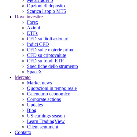
MetaTrader 5
Opzioni di deposito
Scarica l'app o MT5
Dove investire
Forex
Azioni
ETFs
CFD su titoli azionari
Indici CFD
CFD sulle materie prime
CFD su criptovalute
CFD su fondi ETF
Specifiche dello strumento
SpaceX
Mercato
Market news
Quotazioni in tempo reale
Calendario economico
Corporate actions
Updates
Blog
US earnings season
Learn TradingView
Client sentiment
Contatto