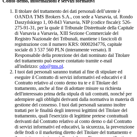
Conto demo, informazioni e servizi formativi
Il titolare del trattamento dei dati personali dell’utente è
OANDA TMS Brokers S.A., con sede a Varsavia, ul. Rondo
Daszyńskiego 1, 00-843 Varsavia, NIP (codice fiscale): 526-
275-91-31, per la quale il Tribunale Distrettuale della Capitale
di Varsavia a Varsavia, XIII Sezione Commerciale del
Registro Nazionale dei Tribunali, mantiene i fascicoli di
registrazione con il numero KRS: 0000204776, capitale
sociale di 3 537 560 PLN (interamente versato). Il
Responsabile della protezione dei dati nominato dal Titolare
del trattamento può essere contattato tramite e-mail
all'indirizzo:
odo@tms.pl
.
I tuoi dati personali saranno trattati al fine di stipulare ed
eseguire il Contratto di servizi informativi ed educativi e il
Contratto relativo al conto demo tra te e il Titolare del
trattamento, anche al fine di adottare misure su richiesta
dell'interessato prima della stipula di tali contratti, nonché per
adempiere agli obblighi derivanti dalla normativa in materia di
gestione del consenso. I tuoi dati personali saranno inoltre
trattati per le finalità degli interessi legittimi del Titolare del
trattamento, quali l'esercizio di legittime pretese contrattuali
derivanti dal Contratto relativo al conto demo o dal Contratto
di servizi informativi ed educativi, la sicurezza, la prevenzione
delle frodi o il marketing diretto del Titolare del trattamento e