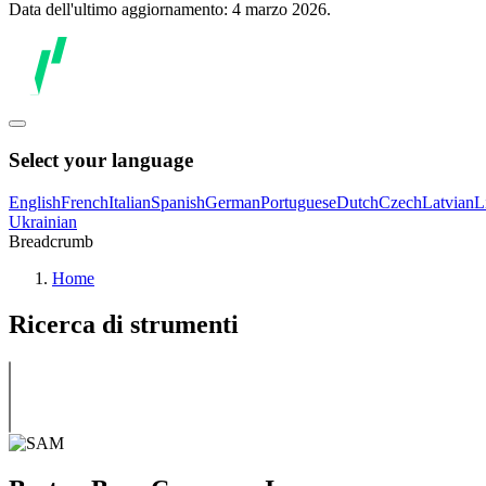
Data dell'ultimo aggiornamento: 4 marzo 2026.
Select your language
English
French
Italian
Spanish
German
Portuguese
Dutch
Czech
Latvian
L
Ukrainian
Breadcrumb
Home
Ricerca di strumenti