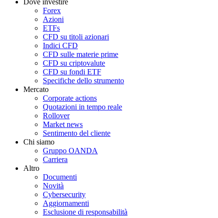
Dove investire
Forex
Azioni
ETFs
CFD su titoli azionari
Indici CFD
CFD sulle materie prime
CFD su criptovalute
CFD su fondi ETF
Specifiche dello strumento
Mercato
Corporate actions
Quotazioni in tempo reale
Rollover
Market news
Sentimento del cliente
Chi siamo
Gruppo OANDA
Carriera
Altro
Documenti
Novità
Cybersecurity
Aggiornamenti
Esclusione di responsabilità