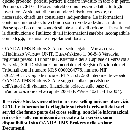
questo prodotto, potresti perdere il denaro investito in toto o in parte.
Pertanto, i CFD e il Forex potrebbero non essere adatti a tutti gli
investitori. Assicurati di comprendere i rischi connessi e, se
necessario, chiedi una consulenza indipendente. Le informazioni
contenute in questo sito web non sono rivolte a destinatari di un
Paese specifico e non sono destinate alla distribuzione in Paesi in cui
la distribuzione o l'utilizzo di tali informazioni sarebbe incompatibile
con le leggi, i requisiti e i regolamenti locali.
OANDA TMS Brokers S.A. con sede legale a Varsavia, sita
all'indirizzo Warsaw UNIT, Daszyńskiego 1, 00-843 Varsavia,
registrata presso il Tribunale Distrettuale della Capitale di Varsavia a
Varsavia, XIII Divisione Commerciale del Registro Nazionale dei
Tribunali con il numero KRS 0000204776, numero NIP
5262759131, Capitale iniziale: PLN 3537,560 interamente versato.
OANDA TMS Brokers S.A. è soggetta alla supervisione
dell'Autorità di vigilanza finanziaria polacca sulla base di
un'autorizzazione del 26 aprile 2004 (KPWiG-4021-54-1/2004).
Il servizio Stocks viene offerto in cross-selling insieme al servizio
CFD. Le informazioni dettagliate sui rischi derivanti dai vari
servizi che fanno parte del cross-selling, nonché le informazioni
sui costi e sulle commissioni associate a tali servizi, sono
disponibili sul sito OANDA TMS Brokers nella sezione
Documenti.