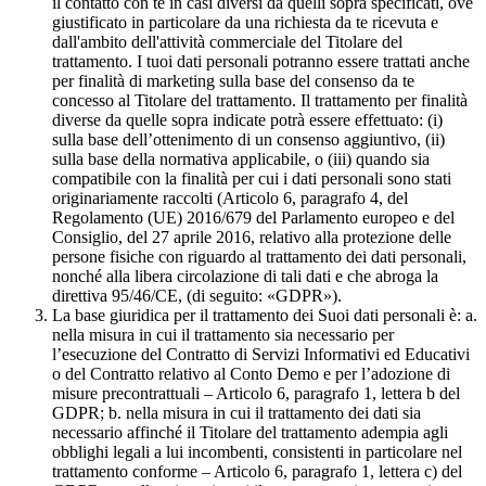
il contatto con te in casi diversi da quelli sopra specificati, ove
giustificato in particolare da una richiesta da te ricevuta e
dall'ambito dell'attività commerciale del Titolare del
trattamento. I tuoi dati personali potranno essere trattati anche
per finalità di marketing sulla base del consenso da te
concesso al Titolare del trattamento. Il trattamento per finalità
diverse da quelle sopra indicate potrà essere effettuato: (i)
sulla base dell’ottenimento di un consenso aggiuntivo, (ii)
sulla base della normativa applicabile, o (iii) quando sia
compatibile con la finalità per cui i dati personali sono stati
originariamente raccolti (Articolo 6, paragrafo 4, del
Regolamento (UE) 2016/679 del Parlamento europeo e del
Consiglio, del 27 aprile 2016, relativo alla protezione delle
persone fisiche con riguardo al trattamento dei dati personali,
nonché alla libera circolazione di tali dati e che abroga la
direttiva 95/46/CE, (di seguito: «GDPR»).
La base giuridica per il trattamento dei Suoi dati personali è: a.
nella misura in cui il trattamento sia necessario per
l’esecuzione del Contratto di Servizi Informativi ed Educativi
o del Contratto relativo al Conto Demo e per l’adozione di
misure precontrattuali – Articolo 6, paragrafo 1, lettera b del
GDPR; b. nella misura in cui il trattamento dei dati sia
necessario affinché il Titolare del trattamento adempia agli
obblighi legali a lui incombenti, consistenti in particolare nel
trattamento conforme – Articolo 6, paragrafo 1, lettera c) del