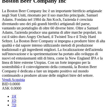
Boston Beer Company Inc
La Boston Beer Company Inc è un importante birrificio artigianale
negli Stati Uniti, rinomato per il suo marchio principale, Samuel
Adams. Fondata nel 1984 da Jim Koch, l'azienda è cresciuta
diventando uno dei più grandi birrifici artigianali del paese,
vantando un portafoglio di oltre 60 diverse birre. Oltre a Samuel
Adams, l'azienda produce una gamma di altre marche popolari, tra
cui il sidro duro Angry Orchard, il Twisted Tea e il Truly Hard
Seltzer. La Boston Beer Company si impegna a produrre birre di alta
qualità e dal sapore intenso utilizzando metodi di produzione
tradizionali e gli ingredienti migliori. La focalizzazione dell'azienda
sull'innovazione e la sperimentazione ha portato allo sviluppo di
nuovi ed entusiasmanti stili di birra, come la New England IPA e la
linea di birre estreme Utopias. Con un forte impegno per la
sostenibilità e il coinvolgimento della comunità, la Boston Beer
Company è dedicata a fare un impatto positivo sul mondo
continuando a produrre alcune delle migliori birre del settore.
Vendi
Acquista
BID
0.0000
ASK
0.0000
1H
1D
7D