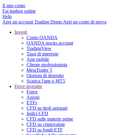
Il mio conto
Fai trading online
Help
Apri un account
Trading
Demo
Apri un conto di prova
Investi
Conto OANDA
OANDA stocks account
TradingView
Tassi di interesse
App mobile
Cliente professionista
MetaTrader 5
Opzioni di deposito
Scarica l'app o MT5
Dove investire
Forex
Azioni
ETFs
CFD su titoli azionari
Indici CFD
CFD sulle materie prime
CFD su criptovalute
CFD su fondi ETF