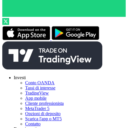
Investi
Conto OANDA
Tassi di interesse
TradingView
App mobile
Cliente professionista
MetaTrader 5
Opzioni di deposito
Scarica l'app o MT5
Contatto