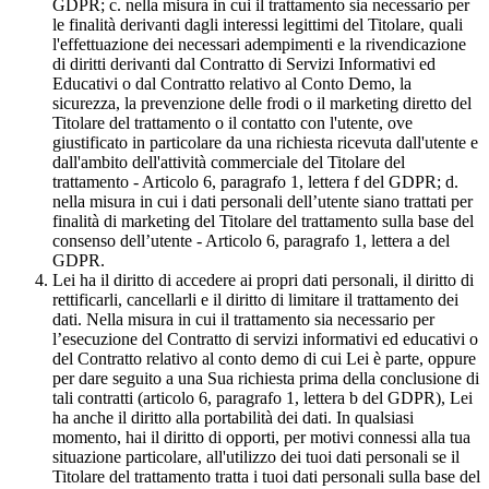
GDPR; c. nella misura in cui il trattamento sia necessario per
le finalità derivanti dagli interessi legittimi del Titolare, quali
l'effettuazione dei necessari adempimenti e la rivendicazione
di diritti derivanti dal Contratto di Servizi Informativi ed
Educativi o dal Contratto relativo al Conto Demo, la
sicurezza, la prevenzione delle frodi o il marketing diretto del
Titolare del trattamento o il contatto con l'utente, ove
giustificato in particolare da una richiesta ricevuta dall'utente e
dall'ambito dell'attività commerciale del Titolare del
trattamento - Articolo 6, paragrafo 1, lettera f del GDPR; d.
nella misura in cui i dati personali dell’utente siano trattati per
finalità di marketing del Titolare del trattamento sulla base del
consenso dell’utente - Articolo 6, paragrafo 1, lettera a del
GDPR.
Lei ha il diritto di accedere ai propri dati personali, il diritto di
rettificarli, cancellarli e il diritto di limitare il trattamento dei
dati. Nella misura in cui il trattamento sia necessario per
l’esecuzione del Contratto di servizi informativi ed educativi o
del Contratto relativo al conto demo di cui Lei è parte, oppure
per dare seguito a una Sua richiesta prima della conclusione di
tali contratti (articolo 6, paragrafo 1, lettera b del GDPR), Lei
ha anche il diritto alla portabilità dei dati. In qualsiasi
momento, hai il diritto di opporti, per motivi connessi alla tua
situazione particolare, all'utilizzo dei tuoi dati personali se il
Titolare del trattamento tratta i tuoi dati personali sulla base del