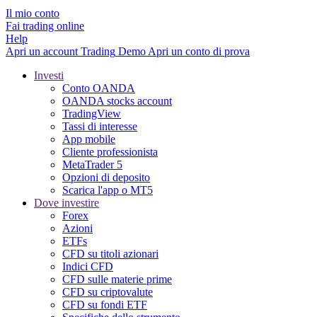
Il mio conto
Fai trading online
Help
Apri un account
Trading
Demo
Apri un conto di prova
Investi
Conto OANDA
OANDA stocks account
TradingView
Tassi di interesse
App mobile
Cliente professionista
MetaTrader 5
Opzioni di deposito
Scarica l'app o MT5
Dove investire
Forex
Azioni
ETFs
CFD su titoli azionari
Indici CFD
CFD sulle materie prime
CFD su criptovalute
CFD su fondi ETF