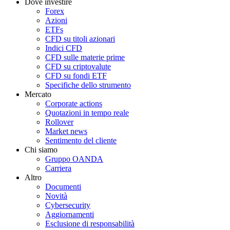
Dove investire
Forex
Azioni
ETFs
CFD su titoli azionari
Indici CFD
CFD sulle materie prime
CFD su criptovalute
CFD su fondi ETF
Specifiche dello strumento
Mercato
Corporate actions
Quotazioni in tempo reale
Rollover
Market news
Sentimento del cliente
Chi siamo
Gruppo OANDA
Carriera
Altro
Documenti
Novità
Cybersecurity
Aggiornamenti
Esclusione di responsabilità