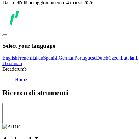
Data dell'ultimo aggiornamento: 4 marzo 2026.
Select your language
English
French
Italian
Spanish
German
Portuguese
Dutch
Czech
Latvian
L
Ukrainian
Breadcrumb
Home
Ricerca di strumenti