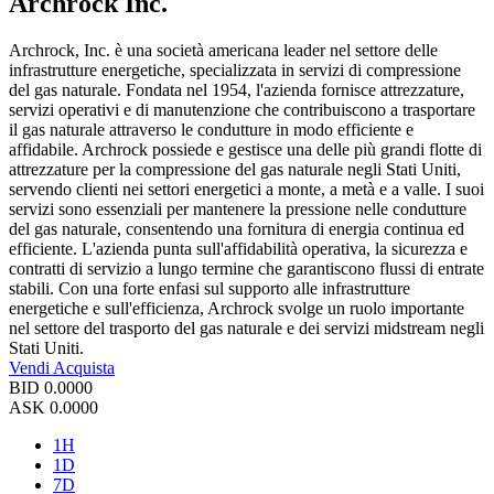
Archrock Inc.
Archrock, Inc. è una società americana leader nel settore delle
infrastrutture energetiche, specializzata in servizi di compressione
del gas naturale. Fondata nel 1954, l'azienda fornisce attrezzature,
servizi operativi e di manutenzione che contribuiscono a trasportare
il gas naturale attraverso le condutture in modo efficiente e
affidabile. Archrock possiede e gestisce una delle più grandi flotte di
attrezzature per la compressione del gas naturale negli Stati Uniti,
servendo clienti nei settori energetici a monte, a metà e a valle. I suoi
servizi sono essenziali per mantenere la pressione nelle condutture
del gas naturale, consentendo una fornitura di energia continua ed
efficiente. L'azienda punta sull'affidabilità operativa, la sicurezza e
contratti di servizio a lungo termine che garantiscono flussi di entrate
stabili. Con una forte enfasi sul supporto alle infrastrutture
energetiche e sull'efficienza, Archrock svolge un ruolo importante
nel settore del trasporto del gas naturale e dei servizi midstream negli
Stati Uniti.
Vendi
Acquista
BID
0.0000
ASK
0.0000
1H
1D
7D