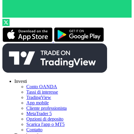
Investi
Conto OANDA
Tassi di interesse
TradingView
App mobile
Cliente professionista
MetaTrader 5
Opzioni di deposito
Scarica l'app o MT5
Contatto