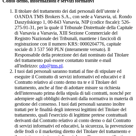
Conto demo, informazioni e servizi formativi
Il titolare del trattamento dei dati personali dell’utente è
OANDA TMS Brokers S.A., con sede a Varsavia, ul. Rondo
Daszyńskiego 1, 00-843 Varsavia, NIP (codice fiscale): 526-
275-91-31, per la quale il Tribunale Distrettuale della Capitale
di Varsavia a Varsavia, XIII Sezione Commerciale del
Registro Nazionale dei Tribunali, mantiene i fascicoli di
registrazione con il numero KRS: 0000204776, capitale
sociale di 3 537 560 PLN (interamente versato). Il
Responsabile della protezione dei dati nominato dal Titolare
del trattamento può essere contattato tramite e-mail
all'indirizzo:
odo@tms.pl
.
I tuoi dati personali saranno trattati al fine di stipulare ed
eseguire il Contratto di servizi informativi ed educativi e il
Contratto relativo al conto demo tra te e il Titolare del
trattamento, anche al fine di adottare misure su richiesta
dell'interessato prima della stipula di tali contratti, nonché per
adempiere agli obblighi derivanti dalla normativa in materia di
gestione del consenso. I tuoi dati personali saranno inoltre
trattati per le finalità degli interessi legittimi del Titolare del
trattamento, quali l'esercizio di legittime pretese contrattuali
derivanti dal Contratto relativo al conto demo o dal Contratto
di servizi informativi ed educativi, la sicurezza, la prevenzione
delle frodi o il marketing diretto del Titolare del trattamento e