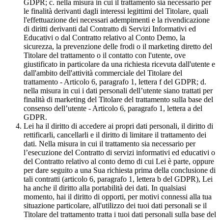
GDPR; c. nella misura in cui il trattamento sia necessario per
le finalità derivanti dagli interessi legittimi del Titolare, quali
l'effettuazione dei necessari adempimenti e la rivendicazione
di diritti derivanti dal Contratto di Servizi Informativi ed
Educativi o dal Contratto relativo al Conto Demo, la
sicurezza, la prevenzione delle frodi o il marketing diretto del
Titolare del trattamento o il contatto con l'utente, ove
giustificato in particolare da una richiesta ricevuta dall'utente e
dall'ambito dell'attività commerciale del Titolare del
trattamento - Articolo 6, paragrafo 1, lettera f del GDPR; d.
nella misura in cui i dati personali dell’utente siano trattati per
finalità di marketing del Titolare del trattamento sulla base del
consenso dell’utente - Articolo 6, paragrafo 1, lettera a del
GDPR.
Lei ha il diritto di accedere ai propri dati personali, il diritto di
rettificarli, cancellarli e il diritto di limitare il trattamento dei
dati. Nella misura in cui il trattamento sia necessario per
l’esecuzione del Contratto di servizi informativi ed educativi o
del Contratto relativo al conto demo di cui Lei è parte, oppure
per dare seguito a una Sua richiesta prima della conclusione di
tali contratti (articolo 6, paragrafo 1, lettera b del GDPR), Lei
ha anche il diritto alla portabilità dei dati. In qualsiasi
momento, hai il diritto di opporti, per motivi connessi alla tua
situazione particolare, all'utilizzo dei tuoi dati personali se il
Titolare del trattamento tratta i tuoi dati personali sulla base del