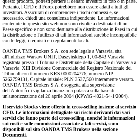
questo prodotto, potresti perdere il denaro investito in toto o in parte.
Pertanto, i CFD e il Forex potrebbero non essere adatti a tutti gli
investitori. Assicurati di comprendere i rischi connessi e, se
necessario, chiedi una consulenza indipendente. Le informazioni
contenute in questo sito web non sono rivolte a destinatari di un
Paese specifico e non sono destinate alla distribuzione in Paesi in cui
la distribuzione o l'utilizzo di tali informazioni sarebbe incompatibile
con le leggi, i requisiti e i regolamenti locali.
OANDA TMS Brokers S.A. con sede legale a Varsavia, sita
all'indirizzo Warsaw UNIT, Daszyńskiego 1, 00-843 Varsavia,
registrata presso il Tribunale Distrettuale della Capitale di Varsavia a
Varsavia, XIII Divisione Commerciale del Registro Nazionale dei
Tribunali con il numero KRS 0000204776, numero NIP
5262759131, Capitale iniziale: PLN 3537,560 interamente versato.
OANDA TMS Brokers S.A. è soggetta alla supervisione
dell'Autorità di vigilanza finanziaria polacca sulla base di
un'autorizzazione del 26 aprile 2004 (KPWiG-4021-54-1/2004).
Il servizio Stocks viene offerto in cross-selling insieme al servizio
CFD. Le informazioni dettagliate sui rischi derivanti dai vari
servizi che fanno parte del cross-selling, nonché le informazioni
sui costi e sulle commissioni associate a tali servizi, sono
disponibili sul sito OANDA TMS Brokers nella sezione
Documenti.