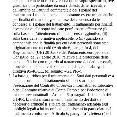
il contatto con te in casi diversi da quelli sopra specificati, ove
giustificato in particolare da una richiesta da te ricevuta e
dall'ambito dell'attività commerciale del Titolare del
trattamento. I tuoi dati personali potranno essere trattati anche
per finalità di marketing sulla base del consenso da te
concesso al Titolare del trattamento. Il trattamento per finalità
diverse da quelle sopra indicate potrà essere effettuato: (i)
sulla base dell’ottenimento di un consenso aggiuntivo, (ii)
sulla base della normativa applicabile, o (iii) quando sia
compatibile con la finalità per cui i dati personali sono stati
originariamente raccolti (Articolo 6, paragrafo 4, del
Regolamento (UE) 2016/679 del Parlamento europeo e del
Consiglio, del 27 aprile 2016, relativo alla protezione delle
persone fisiche con riguardo al trattamento dei dati personali,
nonché alla libera circolazione di tali dati e che abroga la
direttiva 95/46/CE, (di seguito: «GDPR»).
La base giuridica per il trattamento dei Suoi dati personali è: a.
nella misura in cui il trattamento sia necessario per
l’esecuzione del Contratto di Servizi Informativi ed Educativi
o del Contratto relativo al Conto Demo e per l’adozione di
misure precontrattuali – Articolo 6, paragrafo 1, lettera b del
GDPR; b. nella misura in cui il trattamento dei dati sia
necessario affinché il Titolare del trattamento adempia agli
obblighi legali a lui incombenti, consistenti in particolare nel
trattamento conforme – Articolo 6, paragrafo 1, lettera c) del