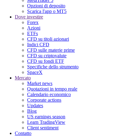
MetaTrader 5
Opzioni di deposito
Scarica l'app o MT5
Dove investire
Forex
Azioni
ETFs
CFD su titoli azionari
Indici CFD
CFD sulle materie prime
CFD su criptovalute
CFD su fondi ETF
Specifiche dello strumento
SpaceX
Mercato
Market news
Quotazioni in tempo reale
Calendario economico
Corporate actions
Updates
Blog
US earnings season
Learn TradingView
Client sentiment
Contatto