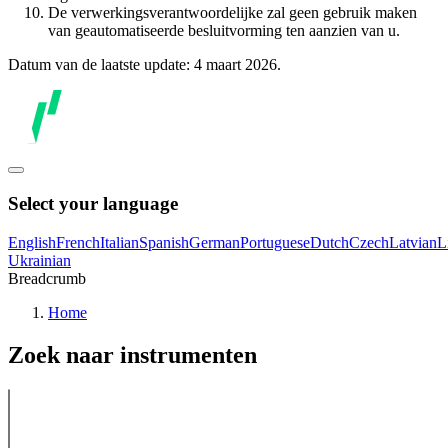
De verwerkingsverantwoordelijke zal geen gebruik maken
van geautomatiseerde besluitvorming ten aanzien van u.
Datum van de laatste update: 4 maart 2026.
Select your language
English
French
Italian
Spanish
German
Portuguese
Dutch
Czech
Latvian
L
Ukrainian
Breadcrumb
Home
Zoek naar instrumenten