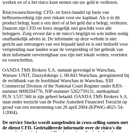
werken en of u het risico kunt nemen om uw geld te verliezen.
Risicowaarschuwing: CFD- en forex-handel op basis van
hefboomwerking zijn zeer riskant voor uw kapitaal. Als u in dit
product belegt, kunt u een deel of al het geld dat u belegt, verliezen.
Daarom zijn CFD en forex mogelijk niet geschikt voor alle
beleggers. Zorg ervoor dat u de risico's begrijpt en win indien nodig
onafhankelijk advies in. De informatie op deze website is niet
gericht aan ontvangers van een bepaald land en is niet bedoeld voor
verspreiding naar landen waar de verspreiding of het gebruik van
deze informatie onverenigbaar zou zijn met lokale wetten, vereisten
en voorschriften.
OANDA TMS Brokers S.A. statutair gevestigd te Warschau,
Warsaw UNIT, Daszyńskiego 1, 00-843 Warschau, geregistreerd bij
de rechtbank van de hoofdstad Warschau in Warschau, XIII
Commercial Division of the National Court Register onder KRS-
nummer 0000204776, NIP-nummer 5262759131, startkapitaal:
PLN 3.537.560 in zijn geheel betaald. OANDA TMS Brokers S.A.
staat onder toezicht van de Poolse Autoriteit Financieel Toezicht op
grond van een toestemming van 26 april 2004 (KPWiG-4021-54-
1/2004).
De service Stocks wordt aangeboden in cross-selling samen met
de dienst CFD. Gedetailleerde informatie over de risico's die