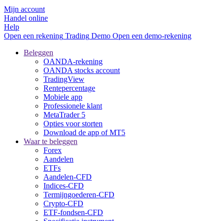
Mijn account
Handel online
Help
Open een rekening
Trading
Demo
Open een demo-rekening
Beleggen
OANDA-rekening
OANDA stocks account
TradingView
Rentepercentage
Mobiele app
Professionele klant
MetaTrader 5
Opties voor storten
Download de app of MT5
Waar te beleggen
Forex
Aandelen
ETFs
Aandelen-CFD
Indices-CFD
Termijngoederen-CFD
Crypto-CFD
ETF-fondsen-CFD