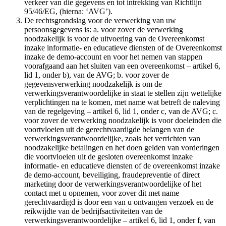
verkeer van die gegevens en tot intrekking van Richtlijn
95/46/EG, (hierna: ‘AVG’).
De rechtsgrondslag voor de verwerking van uw
persoonsgegevens is: a. voor zover de verwerking
noodzakelijk is voor de uitvoering van de Overeenkomst
inzake informatie- en educatieve diensten of de Overeenkomst
inzake de demo-account en voor het nemen van stappen
voorafgaand aan het sluiten van een overeenkomst – artikel 6,
lid 1, onder b), van de AVG; b. voor zover de
gegevensverwerking noodzakelijk is om de
verwerkingsverantwoordelijke in staat te stellen zijn wettelijke
verplichtingen na te komen, met name wat betreft de naleving
van de regelgeving – artikel 6, lid 1, onder c, van de AVG; c.
voor zover de verwerking noodzakelijk is voor doeleinden die
voortvloeien uit de gerechtvaardigde belangen van de
verwerkingsverantwoordelijke, zoals het verrichten van
noodzakelijke betalingen en het doen gelden van vorderingen
die voortvloeien uit de gesloten overeenkomst inzake
informatie- en educatieve diensten of de overeenkomst inzake
de demo-account, beveiliging, fraudepreventie of direct
marketing door de verwerkingsverantwoordelijke of het
contact met u opnemen, voor zover dit met name
gerechtvaardigd is door een van u ontvangen verzoek en de
reikwijdte van de bedrijfsactiviteiten van de
verwerkingsverantwoordelijke – artikel 6, lid 1, onder f, van