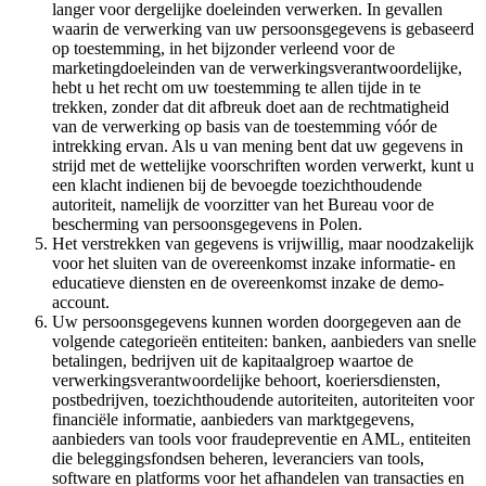
langer voor dergelijke doeleinden verwerken. In gevallen
waarin de verwerking van uw persoonsgegevens is gebaseerd
op toestemming, in het bijzonder verleend voor de
marketingdoeleinden van de verwerkingsverantwoordelijke,
hebt u het recht om uw toestemming te allen tijde in te
trekken, zonder dat dit afbreuk doet aan de rechtmatigheid
van de verwerking op basis van de toestemming vóór de
intrekking ervan. Als u van mening bent dat uw gegevens in
strijd met de wettelijke voorschriften worden verwerkt, kunt u
een klacht indienen bij de bevoegde toezichthoudende
autoriteit, namelijk de voorzitter van het Bureau voor de
bescherming van persoonsgegevens in Polen.
Het verstrekken van gegevens is vrijwillig, maar noodzakelijk
voor het sluiten van de overeenkomst inzake informatie- en
educatieve diensten en de overeenkomst inzake de demo-
account.
Uw persoonsgegevens kunnen worden doorgegeven aan de
volgende categorieën entiteiten: banken, aanbieders van snelle
betalingen, bedrijven uit de kapitaalgroep waartoe de
verwerkingsverantwoordelijke behoort, koeriersdiensten,
postbedrijven, toezichthoudende autoriteiten, autoriteiten voor
financiële informatie, aanbieders van marktgegevens,
aanbieders van tools voor fraudepreventie en AML, entiteiten
die beleggingsfondsen beheren, leveranciers van tools,
software en platforms voor het afhandelen van transacties en