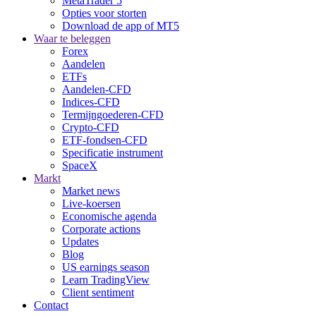
MetaTrader 5
Opties voor storten
Download de app of MT5
Waar te beleggen
Forex
Aandelen
ETFs
Aandelen-CFD
Indices-CFD
Termijngoederen-CFD
Crypto-CFD
ETF-fondsen-CFD
Specificatie instrument
SpaceX
Markt
Market news
Live-koersen
Economische agenda
Corporate actions
Updates
Blog
US earnings season
Learn TradingView
Client sentiment
Contact