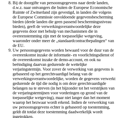
Bij de doorgifte van persoonsgegevens naar derde landen,
d.w.z. naar ontvangers die buiten de Europese Economische
Ruimte of Zwitserland zijn gevestigd, in landen die volgens
de Europese Commissie onvoldoende gegevensbescherming
bieden (derde landen die geen passend beschermingsniveau
bieden), geeft de verwerkingsverantwoordelijke deze
gegevens door met behulp van mechanismen die in
overeenstemming zijn met de toepasselijke wetgeving,
waaronder onder meer de „standaardcontractbepalingen“ van
de EU.
Uw persoonsgegevens worden bewaard voor de duur van de
overeenkomst inzake de informatie- en voorlichtingsdienst of
de overeenkomst inzake de demo-account, en ook na
beëindiging daarvan gedurende de wettelijke
verjaringstermijn. Voor zover de verwerking van gegevens is
gebaseerd op het gerechtvaardigd belang van de
verwerkingsverantwoordelijke, worden de gegevens verwerkt
gedurende de tijd die nodig is om deze gerechtvaardigde
belangen na te streven (in het bijzonder tot het verstrijken van
de verjaringstermijnen voor vorderingen op grond van de
toepasselijke wetgeving), maar niet langer dan het moment
waarop het bezwaar wordt erkend. Indien de verwerking van
uw persoonsgegevens echter is gebaseerd op toestemming,
geldt dit totdat deze toestemming daadwerkelijk wordt
ingetrokken.