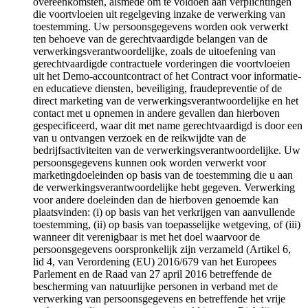
overeenkomsten, alsmede om te voldoen aan verplichtingen
die voortvloeien uit regelgeving inzake de verwerking van
toestemming. Uw persoonsgegevens worden ook verwerkt
ten behoeve van de gerechtvaardigde belangen van de
verwerkingsverantwoordelijke, zoals de uitoefening van
gerechtvaardigde contractuele vorderingen die voortvloeien
uit het Demo-accountcontract of het Contract voor informatie-
en educatieve diensten, beveiliging, fraudepreventie of de
direct marketing van de verwerkingsverantwoordelijke en het
contact met u opnemen in andere gevallen dan hierboven
gespecificeerd, waar dit met name gerechtvaardigd is door een
van u ontvangen verzoek en de reikwijdte van de
bedrijfsactiviteiten van de verwerkingsverantwoordelijke. Uw
persoonsgegevens kunnen ook worden verwerkt voor
marketingdoeleinden op basis van de toestemming die u aan
de verwerkingsverantwoordelijke hebt gegeven. Verwerking
voor andere doeleinden dan de hierboven genoemde kan
plaatsvinden: (i) op basis van het verkrijgen van aanvullende
toestemming, (ii) op basis van toepasselijke wetgeving, of (iii)
wanneer dit verenigbaar is met het doel waarvoor de
persoonsgegevens oorspronkelijk zijn verzameld (Artikel 6,
lid 4, van Verordening (EU) 2016/679 van het Europees
Parlement en de Raad van 27 april 2016 betreffende de
bescherming van natuurlijke personen in verband met de
verwerking van persoonsgegevens en betreffende het vrije