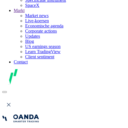
Specificatie instrument
SpaceX
Markt
Market news
Live-koersen
Economische agenda
Corporate actions
Updates
Blog
US earnings season
Learn TradingView
Client sentiment
Contact