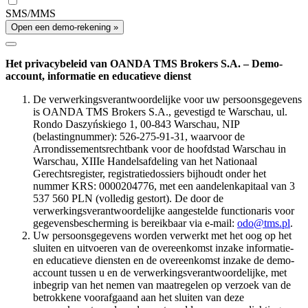
SMS/MMS
Open een demo-rekening »
Het privacybeleid van OANDA TMS Brokers S.A. – Demo-
account, informatie en educatieve dienst
De verwerkingsverantwoordelijke voor uw persoonsgegevens
is OANDA TMS Brokers S.A., gevestigd te Warschau, ul.
Rondo Daszyńskiego 1, 00-843 Warschau, NIP
(belastingnummer): 526-275-91-31, waarvoor de
Arrondissementsrechtbank voor de hoofdstad Warschau in
Warschau, XIIIe Handelsafdeling van het Nationaal
Gerechtsregister, registratiedossiers bijhoudt onder het
nummer KRS: 0000204776, met een aandelenkapitaal van 3
537 560 PLN (volledig gestort). De door de
verwerkingsverantwoordelijke aangestelde functionaris voor
gegevensbescherming is bereikbaar via e-mail:
odo@tms.pl
.
Uw persoonsgegevens worden verwerkt met het oog op het
sluiten en uitvoeren van de overeenkomst inzake informatie-
en educatieve diensten en de overeenkomst inzake de demo-
account tussen u en de verwerkingsverantwoordelijke, met
inbegrip van het nemen van maatregelen op verzoek van de
betrokkene voorafgaand aan het sluiten van deze