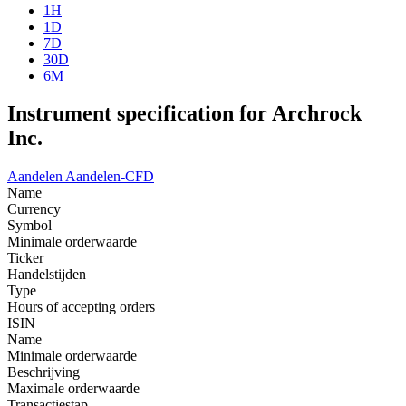
1H
1D
7D
30D
6M
Instrument specification for Archrock
Inc.
Aandelen
Aandelen-CFD
Name
Currency
Symbol
Minimale orderwaarde
Ticker
Handelstijden
Type
Hours of accepting orders
ISIN
Name
Minimale orderwaarde
Beschrijving
Maximale orderwaarde
Transactiestap