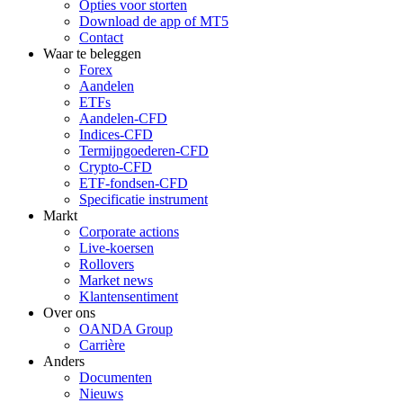
Opties voor storten
Download de app of MT5
Contact
Waar te beleggen
Forex
Aandelen
ETFs
Aandelen-CFD
Indices-CFD
Termijngoederen-CFD
Crypto-CFD
ETF-fondsen-CFD
Specificatie instrument
Markt
Corporate actions
Live-koersen
Rollovers
Market news
Klantensentiment
Over ons
OANDA Group
Carrière
Anders
Documenten
Nieuws