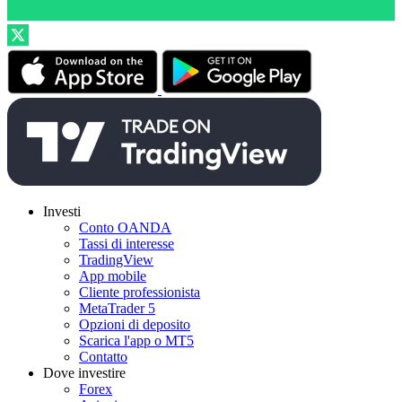
Investi
Conto OANDA
Tassi di interesse
TradingView
App mobile
Cliente professionista
MetaTrader 5
Opzioni di deposito
Scarica l'app o MT5
Contatto
Dove investire
Forex