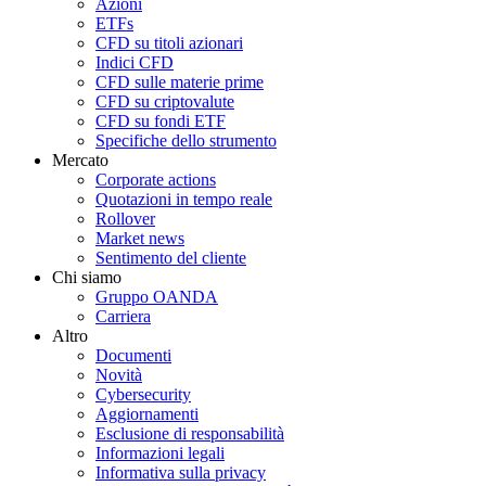
Azioni
ETFs
CFD su titoli azionari
Indici CFD
CFD sulle materie prime
CFD su criptovalute
CFD su fondi ETF
Specifiche dello strumento
Mercato
Corporate actions
Quotazioni in tempo reale
Rollover
Market news
Sentimento del cliente
Chi siamo
Gruppo OANDA
Carriera
Altro
Documenti
Novità
Cybersecurity
Aggiornamenti
Esclusione di responsabilità
Informazioni legali
Informativa sulla privacy