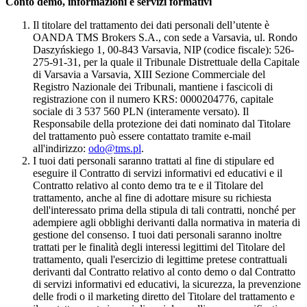
Conto demo, informazioni e servizi formativi
Il titolare del trattamento dei dati personali dell’utente è
OANDA TMS Brokers S.A., con sede a Varsavia, ul. Rondo
Daszyńskiego 1, 00-843 Varsavia, NIP (codice fiscale): 526-
275-91-31, per la quale il Tribunale Distrettuale della Capitale
di Varsavia a Varsavia, XIII Sezione Commerciale del
Registro Nazionale dei Tribunali, mantiene i fascicoli di
registrazione con il numero KRS: 0000204776, capitale
sociale di 3 537 560 PLN (interamente versato). Il
Responsabile della protezione dei dati nominato dal Titolare
del trattamento può essere contattato tramite e-mail
all'indirizzo:
odo@tms.pl
.
I tuoi dati personali saranno trattati al fine di stipulare ed
eseguire il Contratto di servizi informativi ed educativi e il
Contratto relativo al conto demo tra te e il Titolare del
trattamento, anche al fine di adottare misure su richiesta
dell'interessato prima della stipula di tali contratti, nonché per
adempiere agli obblighi derivanti dalla normativa in materia di
gestione del consenso. I tuoi dati personali saranno inoltre
trattati per le finalità degli interessi legittimi del Titolare del
trattamento, quali l'esercizio di legittime pretese contrattuali
derivanti dal Contratto relativo al conto demo o dal Contratto
di servizi informativi ed educativi, la sicurezza, la prevenzione
delle frodi o il marketing diretto del Titolare del trattamento e