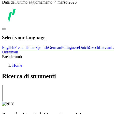
Data dell'ultimo aggiornamento: 4 marzo 2026.
Select your language
English
French
Italian
Spanish
German
Portuguese
Dutch
Czech
Latvian
L
Ukrainian
Breadcrumb
Home
Ricerca di strumenti