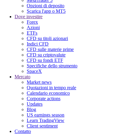
MetaTrader 5
Opzioni di deposito
Scarica l'app o MT5
Dove investire
Forex
Azioni
ETFs
CFD su titoli azionari
Indici CFD
CFD sulle materie prime
CFD su criptovalute
CFD su fondi ETF
Specifiche dello strumento
SpaceX
Mercato
Market news
Quotazioni in tempo reale
Calendario economico
Corporate actions
Updates
Blog
US earnings season
Learn TradingView
Client sentiment
Contatto