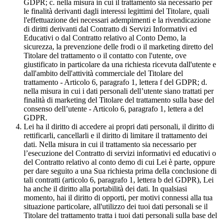
GDPR; c. nella misura in cui il trattamento sia necessario per
le finalità derivanti dagli interessi legittimi del Titolare, quali
l'effettuazione dei necessari adempimenti e la rivendicazione
di diritti derivanti dal Contratto di Servizi Informativi ed
Educativi o dal Contratto relativo al Conto Demo, la
sicurezza, la prevenzione delle frodi o il marketing diretto del
Titolare del trattamento o il contatto con l'utente, ove
giustificato in particolare da una richiesta ricevuta dall'utente e
dall'ambito dell'attività commerciale del Titolare del
trattamento - Articolo 6, paragrafo 1, lettera f del GDPR; d.
nella misura in cui i dati personali dell’utente siano trattati per
finalità di marketing del Titolare del trattamento sulla base del
consenso dell’utente - Articolo 6, paragrafo 1, lettera a del
GDPR.
Lei ha il diritto di accedere ai propri dati personali, il diritto di
rettificarli, cancellarli e il diritto di limitare il trattamento dei
dati. Nella misura in cui il trattamento sia necessario per
l’esecuzione del Contratto di servizi informativi ed educativi o
del Contratto relativo al conto demo di cui Lei è parte, oppure
per dare seguito a una Sua richiesta prima della conclusione di
tali contratti (articolo 6, paragrafo 1, lettera b del GDPR), Lei
ha anche il diritto alla portabilità dei dati. In qualsiasi
momento, hai il diritto di opporti, per motivi connessi alla tua
situazione particolare, all'utilizzo dei tuoi dati personali se il
Titolare del trattamento tratta i tuoi dati personali sulla base del