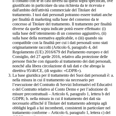
il contatto con te in casi diversi da quelli sopra specificati, ove
giustificato in particolare da una richiesta da te ricevuta e
dall'ambito dell'attività commerciale del Titolare del
trattamento. I tuoi dati personali potranno essere trattati anche
per finalità di marketing sulla base del consenso da te
concesso al Titolare del trattamento. Il trattamento per finalità
diverse da quelle sopra indicate potrà essere effettuato: (i)
sulla base dell’ottenimento di un consenso aggiuntivo, (ii)
sulla base della normativa applicabile, o (iii) quando sia
compatibile con la finalità per cui i dati personali sono stati
originariamente raccolti (Articolo 6, paragrafo 4, del
Regolamento (UE) 2016/679 del Parlamento europeo e del
Consiglio, del 27 aprile 2016, relativo alla protezione delle
persone fisiche con riguardo al trattamento dei dati personali,
nonché alla libera circolazione di tali dati e che abroga la
direttiva 95/46/CE, (di seguito: «GDPR»).
La base giuridica per il trattamento dei Suoi dati personali è: a.
nella misura in cui il trattamento sia necessario per
l’esecuzione del Contratto di Servizi Informativi ed Educativi
o del Contratto relativo al Conto Demo e per l’adozione di
misure precontrattuali – Articolo 6, paragrafo 1, lettera b del
GDPR; b. nella misura in cui il trattamento dei dati sia
necessario affinché il Titolare del trattamento adempia agli
obblighi legali a lui incombenti, consistenti in particolare nel
trattamento conforme – Articolo 6, paragrafo 1, lettera c) del