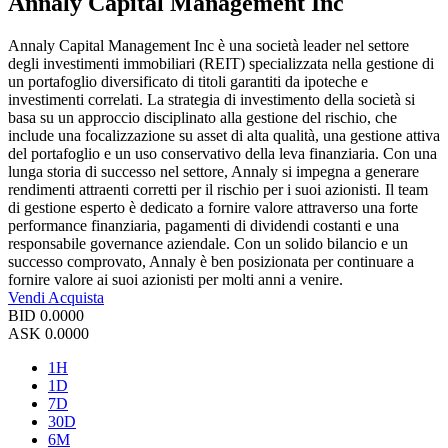
Annaly Capital Management Inc
Annaly Capital Management Inc è una società leader nel settore
degli investimenti immobiliari (REIT) specializzata nella gestione di
un portafoglio diversificato di titoli garantiti da ipoteche e
investimenti correlati. La strategia di investimento della società si
basa su un approccio disciplinato alla gestione del rischio, che
include una focalizzazione su asset di alta qualità, una gestione attiva
del portafoglio e un uso conservativo della leva finanziaria. Con una
lunga storia di successo nel settore, Annaly si impegna a generare
rendimenti attraenti corretti per il rischio per i suoi azionisti. Il team
di gestione esperto è dedicato a fornire valore attraverso una forte
performance finanziaria, pagamenti di dividendi costanti e una
responsabile governance aziendale. Con un solido bilancio e un
successo comprovato, Annaly è ben posizionata per continuare a
fornire valore ai suoi azionisti per molti anni a venire.
Vendi
Acquista
BID
0.0000
ASK
0.0000
1H
1D
7D
30D
6M