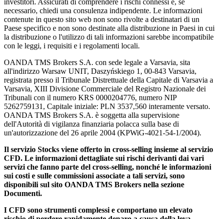
investitori. Assicurati di comprendere i rischi connessi e, se
necessario, chiedi una consulenza indipendente. Le informazioni
contenute in questo sito web non sono rivolte a destinatari di un
Paese specifico e non sono destinate alla distribuzione in Paesi in cui
la distribuzione o l'utilizzo di tali informazioni sarebbe incompatibile
con le leggi, i requisiti e i regolamenti locali.
OANDA TMS Brokers S.A. con sede legale a Varsavia, sita
all'indirizzo Warsaw UNIT, Daszyńskiego 1, 00-843 Varsavia,
registrata presso il Tribunale Distrettuale della Capitale di Varsavia a
Varsavia, XIII Divisione Commerciale del Registro Nazionale dei
Tribunali con il numero KRS 0000204776, numero NIP
5262759131, Capitale iniziale: PLN 3537,560 interamente versato.
OANDA TMS Brokers S.A. è soggetta alla supervisione
dell'Autorità di vigilanza finanziaria polacca sulla base di
un'autorizzazione del 26 aprile 2004 (KPWiG-4021-54-1/2004).
Il servizio Stocks viene offerto in cross-selling insieme al servizio
CFD. Le informazioni dettagliate sui rischi derivanti dai vari
servizi che fanno parte del cross-selling, nonché le informazioni
sui costi e sulle commissioni associate a tali servizi, sono
disponibili sul sito OANDA TMS Brokers nella sezione
Documenti.
I CFD sono strumenti complessi e comportano un elevato
rischio di perdere rapidamente denaro a causa della leva