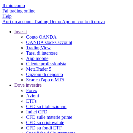
Il mio conto
Fai trading online
Help
Apri un account
Trading
Demo
Apri un conto di prova
Investi
Conto OANDA
OANDA stocks account
TradingView
Tassi di interesse
App mobile
Cliente professionista
MetaTrader 5
Opzioni di deposito
Scarica l'app o MT5
Dove investire
Forex
Azioni
ETFs
CFD su titoli azionari
Indici CFD
CFD sulle materie prime
CFD su criptovalute
CFD su fondi ETF