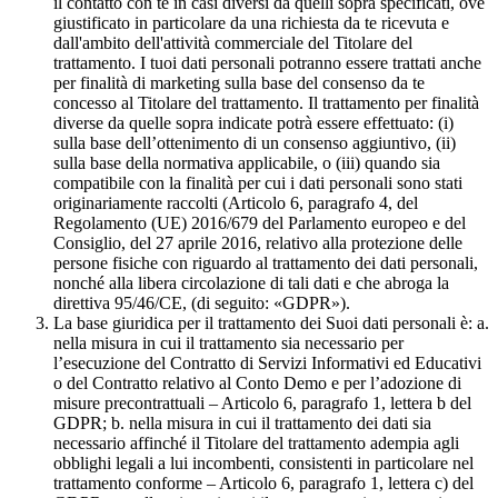
il contatto con te in casi diversi da quelli sopra specificati, ove
giustificato in particolare da una richiesta da te ricevuta e
dall'ambito dell'attività commerciale del Titolare del
trattamento. I tuoi dati personali potranno essere trattati anche
per finalità di marketing sulla base del consenso da te
concesso al Titolare del trattamento. Il trattamento per finalità
diverse da quelle sopra indicate potrà essere effettuato: (i)
sulla base dell’ottenimento di un consenso aggiuntivo, (ii)
sulla base della normativa applicabile, o (iii) quando sia
compatibile con la finalità per cui i dati personali sono stati
originariamente raccolti (Articolo 6, paragrafo 4, del
Regolamento (UE) 2016/679 del Parlamento europeo e del
Consiglio, del 27 aprile 2016, relativo alla protezione delle
persone fisiche con riguardo al trattamento dei dati personali,
nonché alla libera circolazione di tali dati e che abroga la
direttiva 95/46/CE, (di seguito: «GDPR»).
La base giuridica per il trattamento dei Suoi dati personali è: a.
nella misura in cui il trattamento sia necessario per
l’esecuzione del Contratto di Servizi Informativi ed Educativi
o del Contratto relativo al Conto Demo e per l’adozione di
misure precontrattuali – Articolo 6, paragrafo 1, lettera b del
GDPR; b. nella misura in cui il trattamento dei dati sia
necessario affinché il Titolare del trattamento adempia agli
obblighi legali a lui incombenti, consistenti in particolare nel
trattamento conforme – Articolo 6, paragrafo 1, lettera c) del