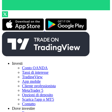
Investi
Conto OANDA
Tassi di interesse
TradingView
App mobile
Cliente professionista
MetaTrader 5
Opzioni di deposito
Scarica l'app o MT5
Contatto
Dove investire