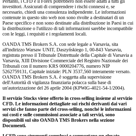
Pertanto, i CFD e il Forex potrebbero non essere adatti a tutti gli
investitori. Assicurati di comprendere i rischi connessi e, se
necessario, chiedi una consulenza indipendente. Le informazioni
contenute in questo sito web non sono rivolte a destinatari di un
Paese specifico e non sono destinate alla distribuzione in Paesi in cui
la distribuzione o l'utilizzo di tali informazioni sarebbe incompatibile
con le leggi, i requisiti e i regolamenti locali.
OANDA TMS Brokers S.A. con sede legale a Varsavia, sita
all'indirizzo Warsaw UNIT, Daszyńskiego 1, 00-843 Varsavia,
registrata presso il Tribunale Distrettuale della Capitale di Varsavia a
Varsavia, XIII Divisione Commerciale del Registro Nazionale dei
Tribunali con il numero KRS 0000204776, numero NIP
5262759131, Capitale iniziale: PLN 3537,560 interamente versato.
OANDA TMS Brokers S.A. è soggetta alla supervisione
dell'Autorità di vigilanza finanziaria polacca sulla base di
un'autorizzazione del 26 aprile 2004 (KPWiG-4021-54-1/2004).
Il servizio Stocks viene offerto in cross-selling insieme al servizio
CFD. Le informazioni dettagliate sui rischi derivanti dai vari
servizi che fanno parte del cross-selling, nonché le informazioni
sui costi e sulle commissioni associate a tali servizi, sono
disponibili sul sito OANDA TMS Brokers nella sezione
Documenti.
I CFD sono strumenti complessi e comportano un elevato