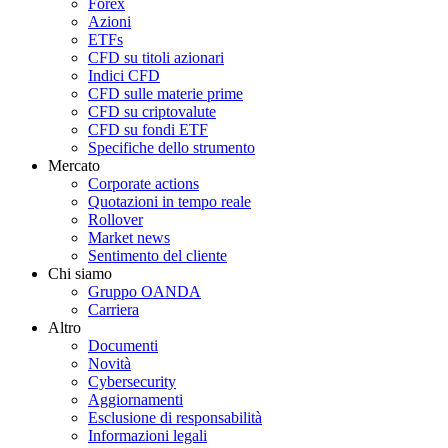
Forex
Azioni
ETFs
CFD su titoli azionari
Indici CFD
CFD sulle materie prime
CFD su criptovalute
CFD su fondi ETF
Specifiche dello strumento
Mercato
Corporate actions
Quotazioni in tempo reale
Rollover
Market news
Sentimento del cliente
Chi siamo
Gruppo OANDA
Carriera
Altro
Documenti
Novità
Cybersecurity
Aggiornamenti
Esclusione di responsabilità
Informazioni legali