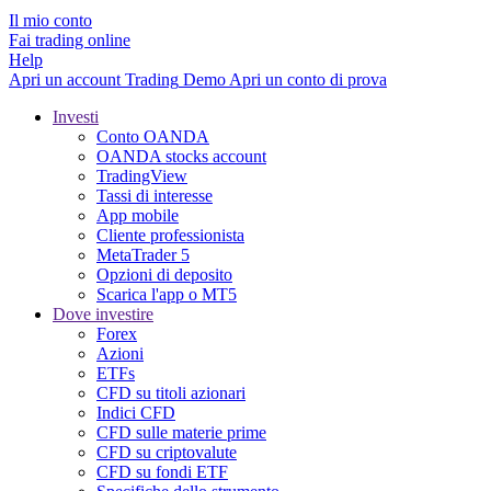
Il mio conto
Fai trading online
Help
Apri un account
Trading
Demo
Apri un conto di prova
Investi
Conto OANDA
OANDA stocks account
TradingView
Tassi di interesse
App mobile
Cliente professionista
MetaTrader 5
Opzioni di deposito
Scarica l'app o MT5
Dove investire
Forex
Azioni
ETFs
CFD su titoli azionari
Indici CFD
CFD sulle materie prime
CFD su criptovalute
CFD su fondi ETF