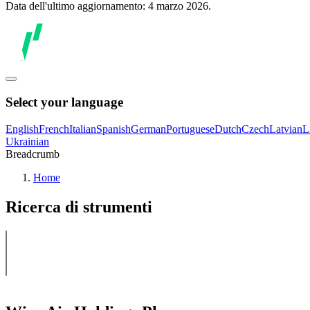
Data dell'ultimo aggiornamento: 4 marzo 2026.
Select your language
English
French
Italian
Spanish
German
Portuguese
Dutch
Czech
Latvian
L
Ukrainian
Breadcrumb
Home
Ricerca di strumenti