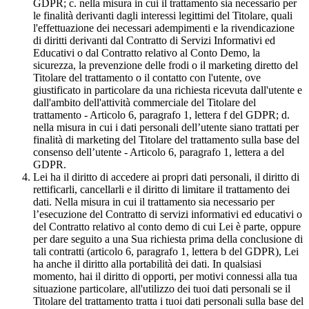
GDPR; c. nella misura in cui il trattamento sia necessario per
le finalità derivanti dagli interessi legittimi del Titolare, quali
l'effettuazione dei necessari adempimenti e la rivendicazione
di diritti derivanti dal Contratto di Servizi Informativi ed
Educativi o dal Contratto relativo al Conto Demo, la
sicurezza, la prevenzione delle frodi o il marketing diretto del
Titolare del trattamento o il contatto con l'utente, ove
giustificato in particolare da una richiesta ricevuta dall'utente e
dall'ambito dell'attività commerciale del Titolare del
trattamento - Articolo 6, paragrafo 1, lettera f del GDPR; d.
nella misura in cui i dati personali dell’utente siano trattati per
finalità di marketing del Titolare del trattamento sulla base del
consenso dell’utente - Articolo 6, paragrafo 1, lettera a del
GDPR.
Lei ha il diritto di accedere ai propri dati personali, il diritto di
rettificarli, cancellarli e il diritto di limitare il trattamento dei
dati. Nella misura in cui il trattamento sia necessario per
l’esecuzione del Contratto di servizi informativi ed educativi o
del Contratto relativo al conto demo di cui Lei è parte, oppure
per dare seguito a una Sua richiesta prima della conclusione di
tali contratti (articolo 6, paragrafo 1, lettera b del GDPR), Lei
ha anche il diritto alla portabilità dei dati. In qualsiasi
momento, hai il diritto di opporti, per motivi connessi alla tua
situazione particolare, all'utilizzo dei tuoi dati personali se il
Titolare del trattamento tratta i tuoi dati personali sulla base del