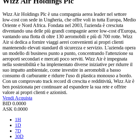
Wizz Air Holdings Plc
Wizz Air Holdings Plc è una compagnia aerea leader nel settore
low-cost con sede in Ungheria, che offre voli in tutta Europa, Medio
Oriente e Nord Africa. Fondata nel 2003, l'azienda è cresciuta
diventando una delle più grandi compagnie aeree low-cost d'Europa,
vantando una flotta di oltre 130 aeromobili e più di 700 rotte. Wizz
Air si dedica a fornire viaggi aerei convenienti ai propri clienti
mantenendo elevati standard di sicurezza e servizio. L'azienda opera
un modello di business punto a punto, concentrando l'attenzione su
aeroporti secondari e mercati poco serviti. Wizz Air è impegnata
nella sostenibilità e ha implementato diverse iniziative per ridurre il
suo impatto ambientale, come investire in aeromobili a basso
consumo di carburante e ridurre l'uso di plastica monouso a bordo.
Con un comprovato track record di crescita e redditività, Wizz Air è
ben posizionata per continuare ad espandere la sua rete e offrire
valore ai propri clienti e azionisti.
Vendi
Acquista
BID
0.0000
ASK
0.0000
1H
1D
7D
30D