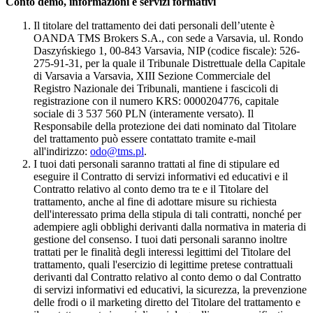
Conto demo, informazioni e servizi formativi
Il titolare del trattamento dei dati personali dell’utente è
OANDA TMS Brokers S.A., con sede a Varsavia, ul. Rondo
Daszyńskiego 1, 00-843 Varsavia, NIP (codice fiscale): 526-
275-91-31, per la quale il Tribunale Distrettuale della Capitale
di Varsavia a Varsavia, XIII Sezione Commerciale del
Registro Nazionale dei Tribunali, mantiene i fascicoli di
registrazione con il numero KRS: 0000204776, capitale
sociale di 3 537 560 PLN (interamente versato). Il
Responsabile della protezione dei dati nominato dal Titolare
del trattamento può essere contattato tramite e-mail
all'indirizzo:
odo@tms.pl
.
I tuoi dati personali saranno trattati al fine di stipulare ed
eseguire il Contratto di servizi informativi ed educativi e il
Contratto relativo al conto demo tra te e il Titolare del
trattamento, anche al fine di adottare misure su richiesta
dell'interessato prima della stipula di tali contratti, nonché per
adempiere agli obblighi derivanti dalla normativa in materia di
gestione del consenso. I tuoi dati personali saranno inoltre
trattati per le finalità degli interessi legittimi del Titolare del
trattamento, quali l'esercizio di legittime pretese contrattuali
derivanti dal Contratto relativo al conto demo o dal Contratto
di servizi informativi ed educativi, la sicurezza, la prevenzione
delle frodi o il marketing diretto del Titolare del trattamento e