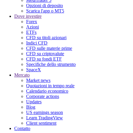
MetaTrader 5
Opzioni di deposito
Scarica l'app o MT5
Dove investire
Forex
Azioni
ETFs
CFD su titoli azionari
Indici CFD
CFD sulle materie prime
CFD su criptovalute
CFD su fondi ETF
Specifiche dello strumento
SpaceX
Mercato
Market news
Quotazioni in tempo reale
Calendario economico
Corporate actions
Updates
Blog
US earnings season
Learn TradingView
Client sentiment
Contatto