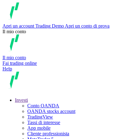
Apri un account
Trading
Demo
Apri un conto di prova
Il mio conto
Il mio conto
Fai trading online
Help
Investi
Conto OANDA
OANDA stocks account
TradingView
Tassi di interesse
App mobile
Cliente professionista