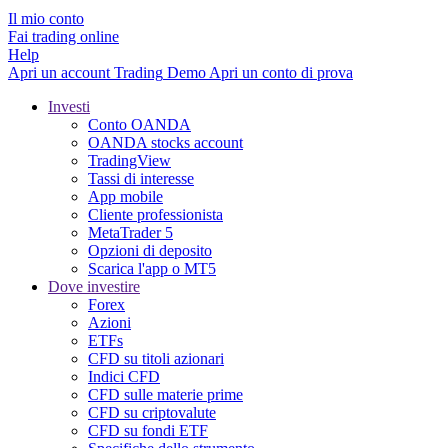
Il mio conto
Fai trading online
Help
Apri un account
Trading
Demo
Apri un conto di prova
Investi
Conto OANDA
OANDA stocks account
TradingView
Tassi di interesse
App mobile
Cliente professionista
MetaTrader 5
Opzioni di deposito
Scarica l'app o MT5
Dove investire
Forex
Azioni
ETFs
CFD su titoli azionari
Indici CFD
CFD sulle materie prime
CFD su criptovalute
CFD su fondi ETF