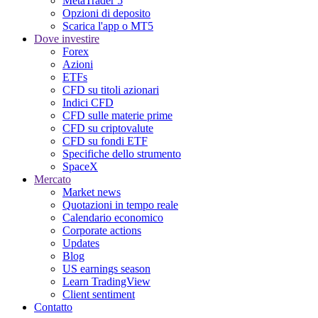
MetaTrader 5
Opzioni di deposito
Scarica l'app o MT5
Dove investire
Forex
Azioni
ETFs
CFD su titoli azionari
Indici CFD
CFD sulle materie prime
CFD su criptovalute
CFD su fondi ETF
Specifiche dello strumento
SpaceX
Mercato
Market news
Quotazioni in tempo reale
Calendario economico
Corporate actions
Updates
Blog
US earnings season
Learn TradingView
Client sentiment
Contatto