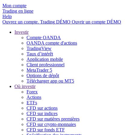
Mon compte
Trading en ligne
Help
Ouvrez un compte.
Trading
DÉMO
Ouvrir un compte DÉMO
Investir
Compte OANDA
OANDA compte d'actions
TradingView
Taux d’intérêt
Application mobile
Client professionnel
MetaTrader 5
Options de dépôt
Télécharger app ou MT5
Où investir
Forex
Actions
ETFs
CFD sur actions
CFD sur indices
CFD sur matières premières
CFD sur crypto-monnaies
CFD sur fonds ETF