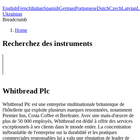
English
French
Italian
Spanish
German
Portuguese
Dutch
Czech
Latvian
L
Ukrainian
Breadcrumb
Home
Recherchez des instruments
Whitbread Plc
Whitbread Plc est une entreprise multinationale britannique de
l'hôtellerie qui exploite plusieurs marques renommées, notamment
Premier Inn, Costa Coffee et Beefeater. Avec une main-d'œuvre de
plus de 50 000 employés, Whitbread est dédié à offrir des services
exceptionnels à ses clients dans le monde entier. La concentration
inébranlable de l'entreprise sur la durabilité et les pratiques
commerciales responsables lui a valu une réputation de leader de