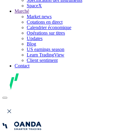
Spécification des instruments
SpaceX
Marché
Market news
Cotations en direct
Calendrier économique
Opérations sur titres
Updates
Blog
US earnings season
Learn TradingView
Client sentiment
Contact