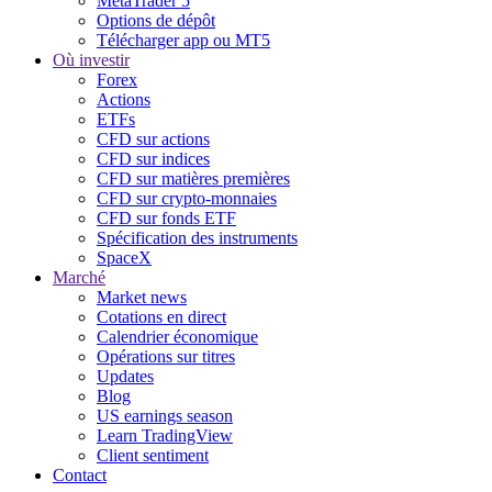
MetaTrader 5
Options de dépôt
Télécharger app ou MT5
Où investir
Forex
Actions
ETFs
CFD sur actions
CFD sur indices
CFD sur matières premières
CFD sur crypto-monnaies
CFD sur fonds ETF
Spécification des instruments
SpaceX
Marché
Market news
Cotations en direct
Calendrier économique
Opérations sur titres
Updates
Blog
US earnings season
Learn TradingView
Client sentiment
Contact