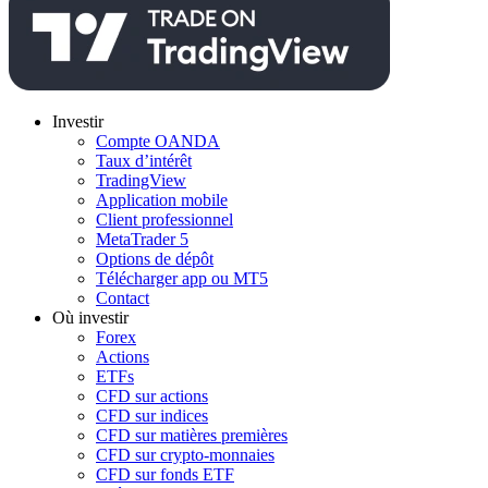
Investir
Compte OANDA
Taux d’intérêt
TradingView
Application mobile
Client professionnel
MetaTrader 5
Options de dépôt
Télécharger app ou MT5
Contact
Où investir
Forex
Actions
ETFs
CFD sur actions
CFD sur indices
CFD sur matières premières
CFD sur crypto-monnaies
CFD sur fonds ETF