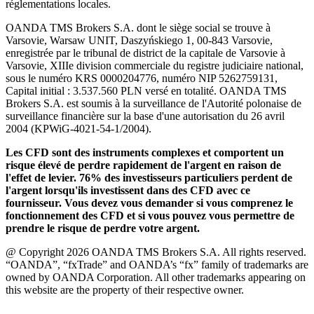
réglementations locales.
OANDA TMS Brokers S.A. dont le siège social se trouve à
Varsovie, Warsaw UNIT, Daszyńskiego 1, 00-843 Varsovie,
enregistrée par le tribunal de district de la capitale de Varsovie à
Varsovie, XIIIe division commerciale du registre judiciaire national,
sous le numéro KRS 0000204776, numéro NIP 5262759131,
Capital initial : 3.537.560 PLN versé en totalité. OANDA TMS
Brokers S.A. est soumis à la surveillance de l'Autorité polonaise de
surveillance financière sur la base d'une autorisation du 26 avril
2004 (KPWiG-4021-54-1/2004).
Les CFD sont des instruments complexes et comportent un
risque élevé de perdre rapidement de l'argent en raison de
l'effet de levier. 76% des investisseurs particuliers perdent de
l'argent lorsqu'ils investissent dans des CFD avec ce
fournisseur. Vous devez vous demander si vous comprenez le
fonctionnement des CFD et si vous pouvez vous permettre de
prendre le risque de perdre votre argent.
@ Copyright 2026 OANDA TMS Brokers S.A. All rights reserved.
“OANDA”, “fxTrade” and OANDA’s “fx” family of trademarks are
owned by OANDA Corporation. All other trademarks appearing on
this website are the property of their respective owner.