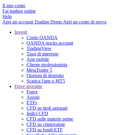
Il mio conto
Fai trading online
Help
Apri un account
Trading
Demo
Apri un conto di prova
Investi
Conto OANDA
OANDA stocks account
TradingView
Tassi di interesse
App mobile
Cliente professionista
MetaTrader 5
Opzioni di deposito
Scarica l'app o MT5
Dove investire
Forex
Azioni
ETFs
CFD su titoli azionari
Indici CFD
CFD sulle materie prime
CFD su criptovalute
CFD su fondi ETF