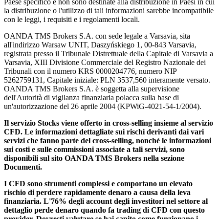
Paese specifico e non sono destinate alla distribuzione in Paesi in cui
la distribuzione o l'utilizzo di tali informazioni sarebbe incompatibile
con le leggi, i requisiti e i regolamenti locali.
OANDA TMS Brokers S.A. con sede legale a Varsavia, sita
all'indirizzo Warsaw UNIT, Daszyńskiego 1, 00-843 Varsavia,
registrata presso il Tribunale Distrettuale della Capitale di Varsavia a
Varsavia, XIII Divisione Commerciale del Registro Nazionale dei
Tribunali con il numero KRS 0000204776, numero NIP
5262759131, Capitale iniziale: PLN 3537,560 interamente versato.
OANDA TMS Brokers S.A. è soggetta alla supervisione
dell'Autorità di vigilanza finanziaria polacca sulla base di
un'autorizzazione del 26 aprile 2004 (KPWiG-4021-54-1/2004).
Il servizio Stocks viene offerto in cross-selling insieme al servizio
CFD. Le informazioni dettagliate sui rischi derivanti dai vari
servizi che fanno parte del cross-selling, nonché le informazioni
sui costi e sulle commissioni associate a tali servizi, sono
disponibili sul sito OANDA TMS Brokers nella sezione
Documenti.
I CFD sono strumenti complessi e comportano un elevato
rischio di perdere rapidamente denaro a causa della leva
finanziaria. L'76% degli account degli investitori nel settore al
dettaglio perde denaro quando fa trading di CFD con questo
provider. Dovresti valutare se hai capito come funzionano i