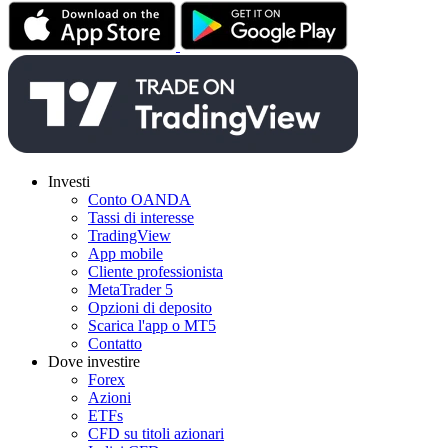
Investi
Conto OANDA
Tassi di interesse
TradingView
App mobile
Cliente professionista
MetaTrader 5
Opzioni di deposito
Scarica l'app o MT5
Contatto
Dove investire
Forex
Azioni
ETFs
CFD su titoli azionari