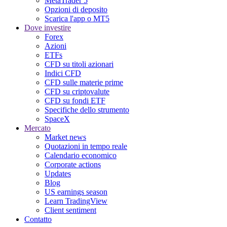
MetaTrader 5
Opzioni di deposito
Scarica l'app o MT5
Dove investire
Forex
Azioni
ETFs
CFD su titoli azionari
Indici CFD
CFD sulle materie prime
CFD su criptovalute
CFD su fondi ETF
Specifiche dello strumento
SpaceX
Mercato
Market news
Quotazioni in tempo reale
Calendario economico
Corporate actions
Updates
Blog
US earnings season
Learn TradingView
Client sentiment
Contatto