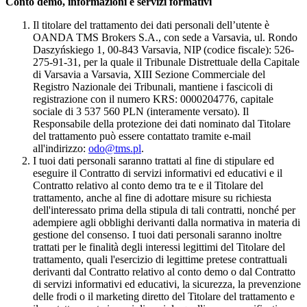
Conto demo, informazioni e servizi formativi
Il titolare del trattamento dei dati personali dell’utente è
OANDA TMS Brokers S.A., con sede a Varsavia, ul. Rondo
Daszyńskiego 1, 00-843 Varsavia, NIP (codice fiscale): 526-
275-91-31, per la quale il Tribunale Distrettuale della Capitale
di Varsavia a Varsavia, XIII Sezione Commerciale del
Registro Nazionale dei Tribunali, mantiene i fascicoli di
registrazione con il numero KRS: 0000204776, capitale
sociale di 3 537 560 PLN (interamente versato). Il
Responsabile della protezione dei dati nominato dal Titolare
del trattamento può essere contattato tramite e-mail
all'indirizzo:
odo@tms.pl
.
I tuoi dati personali saranno trattati al fine di stipulare ed
eseguire il Contratto di servizi informativi ed educativi e il
Contratto relativo al conto demo tra te e il Titolare del
trattamento, anche al fine di adottare misure su richiesta
dell'interessato prima della stipula di tali contratti, nonché per
adempiere agli obblighi derivanti dalla normativa in materia di
gestione del consenso. I tuoi dati personali saranno inoltre
trattati per le finalità degli interessi legittimi del Titolare del
trattamento, quali l'esercizio di legittime pretese contrattuali
derivanti dal Contratto relativo al conto demo o dal Contratto
di servizi informativi ed educativi, la sicurezza, la prevenzione
delle frodi o il marketing diretto del Titolare del trattamento e