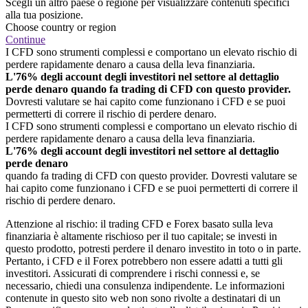
Scegli un altro paese o regione per visualizzare contenuti specifici
alla tua posizione.
Choose country or region
Continue
I CFD sono strumenti complessi e comportano un elevato rischio di
perdere rapidamente denaro a causa della leva finanziaria.
L'76% degli account degli investitori nel settore al dettaglio
perde denaro quando fa trading di CFD con questo provider.
Dovresti valutare se hai capito come funzionano i CFD e se puoi
permetterti di correre il rischio di perdere denaro.
I CFD sono strumenti complessi e comportano un elevato rischio di
perdere rapidamente denaro a causa della leva finanziaria.
L'76% degli account degli investitori nel settore al dettaglio
perde denaro
quando fa trading di CFD con questo provider. Dovresti valutare se
hai capito come funzionano i CFD e se puoi permetterti di correre il
rischio di perdere denaro.
Attenzione al rischio: il trading CFD e Forex basato sulla leva
finanziaria è altamente rischioso per il tuo capitale; se investi in
questo prodotto, potresti perdere il denaro investito in toto o in parte.
Pertanto, i CFD e il Forex potrebbero non essere adatti a tutti gli
investitori. Assicurati di comprendere i rischi connessi e, se
necessario, chiedi una consulenza indipendente. Le informazioni
contenute in questo sito web non sono rivolte a destinatari di un