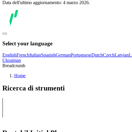
Data dell'ultimo aggiornamento: 4 marzo 2026.
Select your language
English
French
Italian
Spanish
German
Portuguese
Dutch
Czech
Latvian
L
Ukrainian
Breadcrumb
Home
Ricerca di strumenti