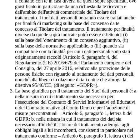
il contatto con te in casi diversi da quelli sopra specificati, ove
giustificato in particolare da una richiesta da te ricevuta e
dall'ambito dell'attività commerciale del Titolare del
trattamento. I tuoi dati personali potranno essere trattati anche
per finalità di marketing sulla base del consenso da te
concesso al Titolare del trattamento. Il trattamento per finalità
diverse da quelle sopra indicate potrà essere effettuato: (i)
sulla base dell’ottenimento di un consenso aggiuntivo, (ii)
sulla base della normativa applicabile, o (iii) quando sia
compatibile con la finalità per cui i dati personali sono stati
originariamente raccolti (Articolo 6, paragrafo 4, del
Regolamento (UE) 2016/679 del Parlamento europeo e del
Consiglio, del 27 aprile 2016, relativo alla protezione delle
persone fisiche con riguardo al trattamento dei dati personali,
nonché alla libera circolazione di tali dati e che abroga la
direttiva 95/46/CE, (di seguito: «GDPR»).
La base giuridica per il trattamento dei Suoi dati personali è: a.
nella misura in cui il trattamento sia necessario per
l’esecuzione del Contratto di Servizi Informativi ed Educativi
o del Contratto relativo al Conto Demo e per l’adozione di
misure precontrattuali – Articolo 6, paragrafo 1, lettera b del
GDPR; b. nella misura in cui il trattamento dei dati sia
necessario affinché il Titolare del trattamento adempia agli
obblighi legali a lui incombenti, consistenti in particolare nel
trattamento conforme – Articolo 6, paragrafo 1, lettera c) del