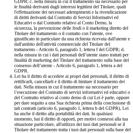
GDPR; c. nella misura in cui il trattamento sia necessario per
le finalità derivanti dagli interessi legittimi del Titolare, quali
l'effettuazione dei necessari adempimenti e la rivendicazione
di diritti derivanti dal Contratto di Servizi Informativi ed
Educativi o dal Contratto relativo al Conto Demo, la
sicurezza, la prevenzione delle frodi o il marketing diretto del
Titolare del trattamento o il contatto con l'utente, ove
giustificato in particolare da una richiesta ricevuta dall'utente e
dall'ambito dell'attività commerciale del Titolare del
trattamento - Articolo 6, paragrafo 1, lettera f del GDPR; d.
nella misura in cui i dati personali dell’utente siano trattati per
finalità di marketing del Titolare del trattamento sulla base del
consenso dell’utente - Articolo 6, paragrafo 1, lettera a del
GDPR.
Lei ha il diritto di accedere ai propri dati personali, il diritto di
rettificarli, cancellarli e il diritto di limitare il trattamento dei
dati. Nella misura in cui il trattamento sia necessario per
l’esecuzione del Contratto di servizi informativi ed educativi o
del Contratto relativo al conto demo di cui Lei è parte, oppure
per dare seguito a una Sua richiesta prima della conclusione di
tali contratti (articolo 6, paragrafo 1, lettera b del GDPR), Lei
ha anche il diritto alla portabilità dei dati. In qualsiasi
momento, hai il diritto di opporti, per motivi connessi alla tua
situazione particolare, all'utilizzo dei tuoi dati personali se il
Titolare del trattamento tratta i tuoi dati personali sulla base del