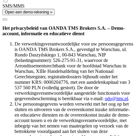
SMS/MMS
Open een demo-rekening »
Het privacybeleid van OANDA TMS Brokers S.A. – Demo-
account, informatie en educatieve dienst
De verwerkingsverantwoordelijke voor uw persoonsgegevens
is OANDA TMS Brokers S.A., gevestigd te Warschau, ul.
Rondo Daszyńskiego 1, 00-843 Warschau, NIP
(belastingnummer): 526-275-91-31, waarvoor de
Arrondissementsrechtbank voor de hoofdstad Warschau in
Warschau, XIIIe Handelsafdeling van het Nationaal
Gerechtsregister, registratiedossiers bijhoudt onder het
nummer KRS: 0000204776, met een aandelenkapitaal van 3
537 560 PLN (volledig gestort). De door de
verwerkingsverantwoordelijke aangestelde functionaris voor
gegevensbescherming is bereikbaar via e-mail:
odo@tms.pl
.
Uw persoonsgegevens worden verwerkt met het oog op het
sluiten en uitvoeren van de overeenkomst inzake informatie-
en educatieve diensten en de overeenkomst inzake de demo-
account tussen u en de verwerkingsverantwoordelijke, met
inbegrip van het nemen van maatregelen op verzoek van de
betrokkene voorafgaand aan het sluiten van deze