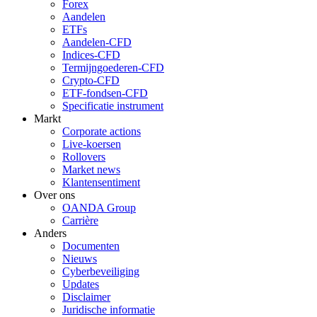
Forex
Aandelen
ETFs
Aandelen-CFD
Indices-CFD
Termijngoederen-CFD
Crypto-CFD
ETF-fondsen-CFD
Specificatie instrument
Markt
Corporate actions
Live-koersen
Rollovers
Market news
Klantensentiment
Over ons
OANDA Group
Carrière
Anders
Documenten
Nieuws
Cyberbeveiliging
Updates
Disclaimer
Juridische informatie