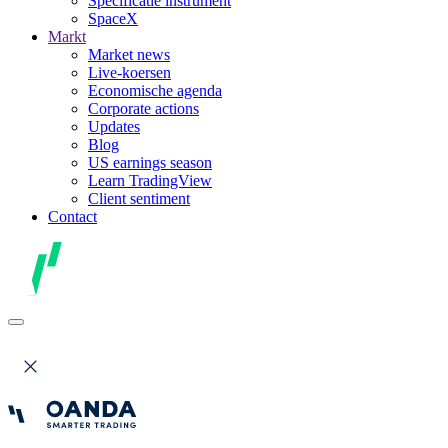
Specificatie instrument
SpaceX
Markt
Market news
Live-koersen
Economische agenda
Corporate actions
Updates
Blog
US earnings season
Learn TradingView
Client sentiment
Contact