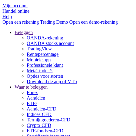
Mijn account
Handel online
Help
Open een rekening
Trading
Demo
Open een demo-rekening
Beleggen
OANDA-rekening
OANDA stocks account
TradingView
Rentepercentage
Mobiele app
Professionele klant
MetaTrader 5
Opties voor storten
Download de app of MT5
Waar te beleggen
Forex
Aandelen
ETFs
Aandelen-CFD
Indices-CFD
Termijngoederen-CFD
Crypto-CFD
ETF-fondsen-CFD