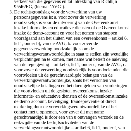
verkeer van die gegevens en tot intrekking van Richtlijn
95/46/EG, (hierna: ‘AVG’).
De rechtsgrondslag voor de verwerking van uw
persoonsgegevens is: a. voor zover de verwerking
noodzakelijk is voor de uitvoering van de Overeenkomst
inzake informatie- en educatieve diensten of de Overeenkomst
inzake de demo-account en voor het nemen van stappen
voorafgaand aan het sluiten van een overeenkomst – artikel 6,
lid 1, onder b), van de AVG; b. voor zover de
gegevensverwerking noodzakelijk is om de
verwerkingsverantwoordelijke in staat te stellen zijn wettelijke
verplichtingen na te komen, met name wat betreft de naleving
van de regelgeving – artikel 6, lid 1, onder c, van de AVG; c.
voor zover de verwerking noodzakelijk is voor doeleinden die
voortvloeien uit de gerechtvaardigde belangen van de
verwerkingsverantwoordelijke, zoals het verrichten van
noodzakelijke betalingen en het doen gelden van vorderingen
die voortvloeien uit de gesloten overeenkomst inzake
informatie- en educatieve diensten of de overeenkomst inzake
de demo-account, beveiliging, fraudepreventie of direct
marketing door de verwerkingsverantwoordelijke of het
contact met u opnemen, voor zover dit met name
gerechtvaardigd is door een van u ontvangen verzoek en de
reikwijdte van de bedrijfsactiviteiten van de
verwerkingsverantwoordelijke – artikel 6, lid 1, onder f, van