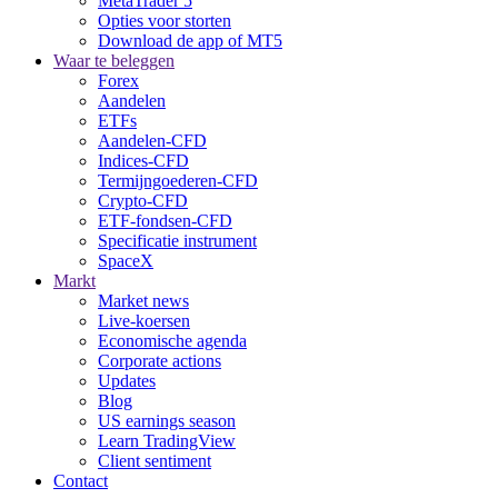
MetaTrader 5
Opties voor storten
Download de app of MT5
Waar te beleggen
Forex
Aandelen
ETFs
Aandelen-CFD
Indices-CFD
Termijngoederen-CFD
Crypto-CFD
ETF-fondsen-CFD
Specificatie instrument
SpaceX
Markt
Market news
Live-koersen
Economische agenda
Corporate actions
Updates
Blog
US earnings season
Learn TradingView
Client sentiment
Contact