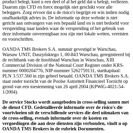
product belegt, kunt u een deel of al het geld dat u belegt, verliezen.
Daarom zijn CFD en forex mogelijk niet geschikt voor alle
beleggers. Zorg ervoor dat u de risico's begrijpt en win indien nodig
onafhankelijk advies in. De informatie op deze website is niet
gericht aan ontvangers van een bepaald land en is niet bedoeld voor
verspreiding naar landen waar de verspreiding of het gebruik van
deze informatie onverenigbaar zou zijn met lokale wetten, vereisten
en voorschriften.
OANDA TMS Brokers S.A. statutair gevestigd te Warschau,
Warsaw UNIT, Daszyńskiego 1, 00-843 Warschau, geregistreerd bij
de rechtbank van de hoofdstad Warschau in Warschau, XIII
Commercial Division of the National Court Register onder KRS-
nummer 0000204776, NIP-nummer 5262759131, startkapitaal:
PLN 3.537.560 in zijn geheel betaald. OANDA TMS Brokers S.A.
staat onder toezicht van de Poolse Autoriteit Financieel Toezicht op
grond van een toestemming van 26 april 2004 (KPWiG-4021-54-
1/2004).
De service Stocks wordt aangeboden in cross-selling samen met
de dienst CFD. Gedetailleerde informatie over de risico's die
voortvloeien uit de verschillende services die deel uitmaken van
de cross-selling, evenals informatie over de kosten en
vergoedingen die aan deze diensten zijn verbonden, vindt u op
OANDA TMS Brokers in de rubriek Documenten.