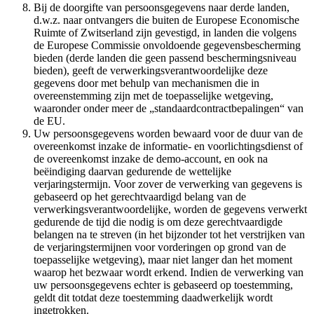
Bij de doorgifte van persoonsgegevens naar derde landen,
d.w.z. naar ontvangers die buiten de Europese Economische
Ruimte of Zwitserland zijn gevestigd, in landen die volgens
de Europese Commissie onvoldoende gegevensbescherming
bieden (derde landen die geen passend beschermingsniveau
bieden), geeft de verwerkingsverantwoordelijke deze
gegevens door met behulp van mechanismen die in
overeenstemming zijn met de toepasselijke wetgeving,
waaronder onder meer de „standaardcontractbepalingen“ van
de EU.
Uw persoonsgegevens worden bewaard voor de duur van de
overeenkomst inzake de informatie- en voorlichtingsdienst of
de overeenkomst inzake de demo-account, en ook na
beëindiging daarvan gedurende de wettelijke
verjaringstermijn. Voor zover de verwerking van gegevens is
gebaseerd op het gerechtvaardigd belang van de
verwerkingsverantwoordelijke, worden de gegevens verwerkt
gedurende de tijd die nodig is om deze gerechtvaardigde
belangen na te streven (in het bijzonder tot het verstrijken van
de verjaringstermijnen voor vorderingen op grond van de
toepasselijke wetgeving), maar niet langer dan het moment
waarop het bezwaar wordt erkend. Indien de verwerking van
uw persoonsgegevens echter is gebaseerd op toestemming,
geldt dit totdat deze toestemming daadwerkelijk wordt
ingetrokken.