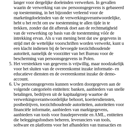
langer voor dergelijke doeleinden verwerken. In gevallen
waarin de verwerking van uw persoonsgegevens is gebaseerd
op toestemming, in het bijzonder verleend voor de
marketingdoeleinden van de verwerkingsverantwoordelijke,
hebt u het recht om uw toestemming te allen tijde in te
trekken, zonder dat dit afbreuk doet aan de rechtmatigheid
van de verwerking op basis van de toestemming vóór de
intrekking ervan. Als u van mening bent dat uw gegevens in
strijd met de wettelijke voorschriften worden verwerkt, kunt u
een klacht indienen bij de bevoegde toezichthoudende
autoriteit, namelijk de voorzitter van het Bureau voor de
bescherming van persoonsgegevens in Polen.
Het verstrekken van gegevens is vrijwillig, maar noodzakelijk
voor het sluiten van de overeenkomst inzake informatie- en
educatieve diensten en de overeenkomst inzake de demo-
account.
Uw persoonsgegevens kunnen worden doorgegeven aan de
volgende categorieën entiteiten: banken, aanbieders van snelle
betalingen, bedrijven uit de kapitaalgroep waartoe de
verwerkingsverantwoordelijke behoort, koeriersdiensten,
postbedrijven, toezichthoudende autoriteiten, autoriteiten voor
financiële informatie, aanbieders van marktgegevens,
aanbieders van tools voor fraudepreventie en AML, entiteiten
die beleggingsfondsen beheren, leveranciers van tools,
software en platforms voor het afhandelen van transacties en