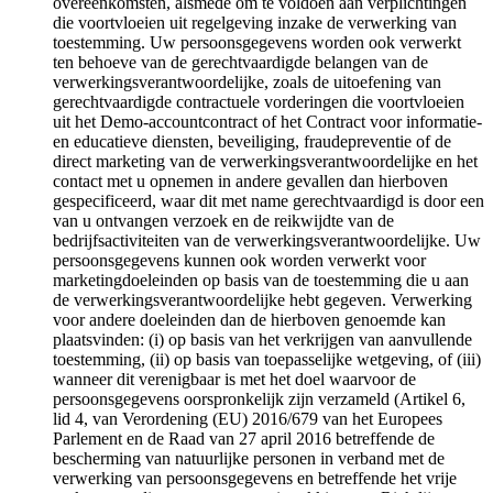
overeenkomsten, alsmede om te voldoen aan verplichtingen
die voortvloeien uit regelgeving inzake de verwerking van
toestemming. Uw persoonsgegevens worden ook verwerkt
ten behoeve van de gerechtvaardigde belangen van de
verwerkingsverantwoordelijke, zoals de uitoefening van
gerechtvaardigde contractuele vorderingen die voortvloeien
uit het Demo-accountcontract of het Contract voor informatie-
en educatieve diensten, beveiliging, fraudepreventie of de
direct marketing van de verwerkingsverantwoordelijke en het
contact met u opnemen in andere gevallen dan hierboven
gespecificeerd, waar dit met name gerechtvaardigd is door een
van u ontvangen verzoek en de reikwijdte van de
bedrijfsactiviteiten van de verwerkingsverantwoordelijke. Uw
persoonsgegevens kunnen ook worden verwerkt voor
marketingdoeleinden op basis van de toestemming die u aan
de verwerkingsverantwoordelijke hebt gegeven. Verwerking
voor andere doeleinden dan de hierboven genoemde kan
plaatsvinden: (i) op basis van het verkrijgen van aanvullende
toestemming, (ii) op basis van toepasselijke wetgeving, of (iii)
wanneer dit verenigbaar is met het doel waarvoor de
persoonsgegevens oorspronkelijk zijn verzameld (Artikel 6,
lid 4, van Verordening (EU) 2016/679 van het Europees
Parlement en de Raad van 27 april 2016 betreffende de
bescherming van natuurlijke personen in verband met de
verwerking van persoonsgegevens en betreffende het vrije