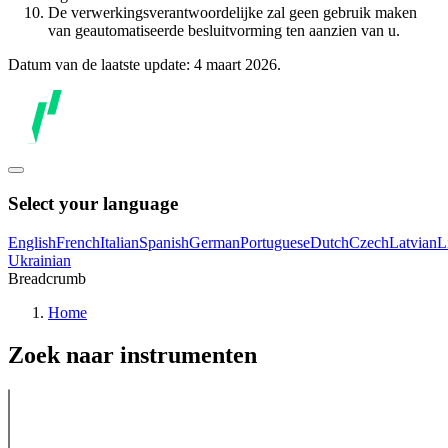
De verwerkingsverantwoordelijke zal geen gebruik maken
van geautomatiseerde besluitvorming ten aanzien van u.
Datum van de laatste update: 4 maart 2026.
Select your language
English
French
Italian
Spanish
German
Portuguese
Dutch
Czech
Latvian
L
Ukrainian
Breadcrumb
Home
Zoek naar instrumenten