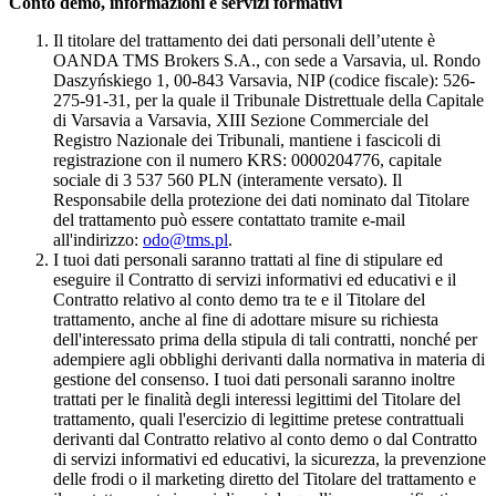
Conto demo, informazioni e servizi formativi
Il titolare del trattamento dei dati personali dell’utente è
OANDA TMS Brokers S.A., con sede a Varsavia, ul. Rondo
Daszyńskiego 1, 00-843 Varsavia, NIP (codice fiscale): 526-
275-91-31, per la quale il Tribunale Distrettuale della Capitale
di Varsavia a Varsavia, XIII Sezione Commerciale del
Registro Nazionale dei Tribunali, mantiene i fascicoli di
registrazione con il numero KRS: 0000204776, capitale
sociale di 3 537 560 PLN (interamente versato). Il
Responsabile della protezione dei dati nominato dal Titolare
del trattamento può essere contattato tramite e-mail
all'indirizzo:
odo@tms.pl
.
I tuoi dati personali saranno trattati al fine di stipulare ed
eseguire il Contratto di servizi informativi ed educativi e il
Contratto relativo al conto demo tra te e il Titolare del
trattamento, anche al fine di adottare misure su richiesta
dell'interessato prima della stipula di tali contratti, nonché per
adempiere agli obblighi derivanti dalla normativa in materia di
gestione del consenso. I tuoi dati personali saranno inoltre
trattati per le finalità degli interessi legittimi del Titolare del
trattamento, quali l'esercizio di legittime pretese contrattuali
derivanti dal Contratto relativo al conto demo o dal Contratto
di servizi informativi ed educativi, la sicurezza, la prevenzione
delle frodi o il marketing diretto del Titolare del trattamento e