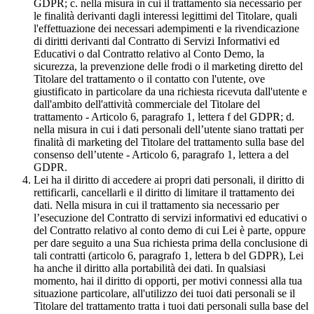
GDPR; c. nella misura in cui il trattamento sia necessario per
le finalità derivanti dagli interessi legittimi del Titolare, quali
l'effettuazione dei necessari adempimenti e la rivendicazione
di diritti derivanti dal Contratto di Servizi Informativi ed
Educativi o dal Contratto relativo al Conto Demo, la
sicurezza, la prevenzione delle frodi o il marketing diretto del
Titolare del trattamento o il contatto con l'utente, ove
giustificato in particolare da una richiesta ricevuta dall'utente e
dall'ambito dell'attività commerciale del Titolare del
trattamento - Articolo 6, paragrafo 1, lettera f del GDPR; d.
nella misura in cui i dati personali dell’utente siano trattati per
finalità di marketing del Titolare del trattamento sulla base del
consenso dell’utente - Articolo 6, paragrafo 1, lettera a del
GDPR.
Lei ha il diritto di accedere ai propri dati personali, il diritto di
rettificarli, cancellarli e il diritto di limitare il trattamento dei
dati. Nella misura in cui il trattamento sia necessario per
l’esecuzione del Contratto di servizi informativi ed educativi o
del Contratto relativo al conto demo di cui Lei è parte, oppure
per dare seguito a una Sua richiesta prima della conclusione di
tali contratti (articolo 6, paragrafo 1, lettera b del GDPR), Lei
ha anche il diritto alla portabilità dei dati. In qualsiasi
momento, hai il diritto di opporti, per motivi connessi alla tua
situazione particolare, all'utilizzo dei tuoi dati personali se il
Titolare del trattamento tratta i tuoi dati personali sulla base del