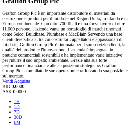
Grafton Group Plc
Grafton Group Plc è un importante distributore di materiali da
costruzione e prodotti per il fai-da-te nel Regno Unito, in Irlanda e in
Europa continentale. Con oltre 700 filiali e una forza lavoro di oltre
11.000 persone, l'azienda vanta un portafoglio di marchi rinomati
come Selco, Buildbase, Plumbase e MacBlair. Servendo una base
clienti diversificata, tra cui costruttori, appaltatori e appassionati di
fai-da-te, Grafton Group Plc è rinomata per il suo servizio clienti, la
qualità dei prodotti e l'innovazione. L'azienda è impegnata in
pratiche commerciali sostenibili e ha implementato varie iniziative
per ridurre il suo impatto ambientale. Grazie alla sua forte
performance finanziaria e alle acquisizioni strategiche, Grafton
Group Plc ha ampliato le sue operazioni e rafforzato la sua posizione
sul mercato.
Vendi
Acquista
BID
0.0000
ASK
0.0000
1H
1D
7D
30D
6M