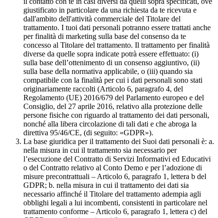
il contatto con te in casi diversi da quelli sopra specificati, ove
giustificato in particolare da una richiesta da te ricevuta e
dall'ambito dell'attività commerciale del Titolare del
trattamento. I tuoi dati personali potranno essere trattati anche
per finalità di marketing sulla base del consenso da te
concesso al Titolare del trattamento. Il trattamento per finalità
diverse da quelle sopra indicate potrà essere effettuato: (i)
sulla base dell’ottenimento di un consenso aggiuntivo, (ii)
sulla base della normativa applicabile, o (iii) quando sia
compatibile con la finalità per cui i dati personali sono stati
originariamente raccolti (Articolo 6, paragrafo 4, del
Regolamento (UE) 2016/679 del Parlamento europeo e del
Consiglio, del 27 aprile 2016, relativo alla protezione delle
persone fisiche con riguardo al trattamento dei dati personali,
nonché alla libera circolazione di tali dati e che abroga la
direttiva 95/46/CE, (di seguito: «GDPR»).
La base giuridica per il trattamento dei Suoi dati personali è: a.
nella misura in cui il trattamento sia necessario per
l’esecuzione del Contratto di Servizi Informativi ed Educativi
o del Contratto relativo al Conto Demo e per l’adozione di
misure precontrattuali – Articolo 6, paragrafo 1, lettera b del
GDPR; b. nella misura in cui il trattamento dei dati sia
necessario affinché il Titolare del trattamento adempia agli
obblighi legali a lui incombenti, consistenti in particolare nel
trattamento conforme – Articolo 6, paragrafo 1, lettera c) del