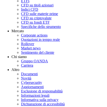
ETFs
CFD su titoli azionari
Indici CFD
CFD sulle materie prime
CFD su criptovalute
CFD su fondi ETF
Specifiche dello strumento
Mercato
Corporate actions
Quotazioni in tempo reale
Rollover
Market news
Sentimento del cliente
Chi siamo
Gruppo OANDA
Carriera
Altro
Documenti
Novità
Cybersecurity
Aggiornamenti
Esclusione di responsabilità
Informazioni legali
Informativa sulla privacy
Dichiarazione di accessibilità