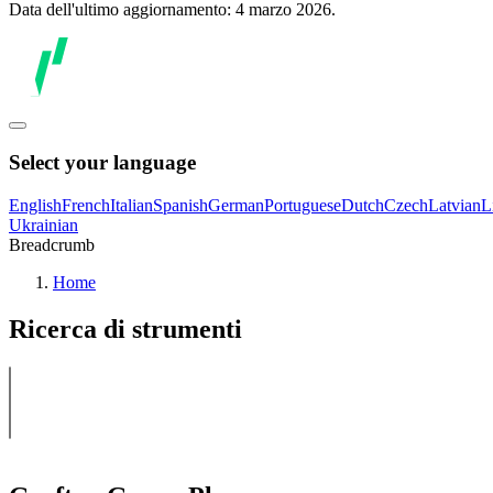
Data dell'ultimo aggiornamento: 4 marzo 2026.
Select your language
English
French
Italian
Spanish
German
Portuguese
Dutch
Czech
Latvian
L
Ukrainian
Breadcrumb
Home
Ricerca di strumenti