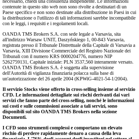
necessario, chiedi una consulenza indipendente. Le informazioni
contenute in questo sito web non sono rivolte a destinatari di un
Paese specifico e non sono destinate alla distribuzione in Paesi in cui
la distribuzione o l'utilizzo di tali informazioni sarebbe incompatibile
con le leggi, i requisiti e i regolamenti locali.
OANDA TMS Brokers S.A. con sede legale a Varsavia, sita
all'indirizzo Warsaw UNIT, Daszyńskiego 1, 00-843 Varsavia,
registrata presso il Tribunale Distrettuale della Capitale di Varsavia a
Varsavia, XIII Divisione Commerciale del Registro Nazionale dei
Tribunali con il numero KRS 0000204776, numero NIP
5262759131, Capitale iniziale: PLN 3537,560 interamente versato.
OANDA TMS Brokers S.A. è soggetta alla supervisione
dell'Autorità di vigilanza finanziaria polacca sulla base di
un'autorizzazione del 26 aprile 2004 (KPWiG-4021-54-1/2004).
Il servizio Stocks viene offerto in cross-selling insieme al servizio
CFD. Le informazioni dettagliate sui rischi derivanti dai vari
servizi che fanno parte del cross-selling, nonché le informazioni
sui costi e sulle commissioni associate a tali servizi, sono
disponibili sul sito OANDA TMS Brokers nella sezione
Documenti.
I CFD sono strumenti complessi e comportano un elevato
rischio di perdere rapidamente denaro a causa della leva
finanziaria. L'76% degli account degli investitori nel settore al