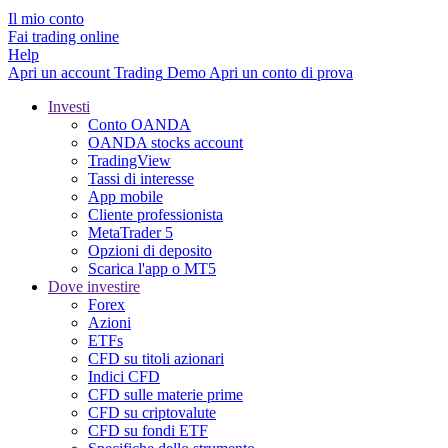
Il mio conto
Fai trading online
Help
Apri un account
Trading
Demo
Apri un conto di prova
Investi
Conto OANDA
OANDA stocks account
TradingView
Tassi di interesse
App mobile
Cliente professionista
MetaTrader 5
Opzioni di deposito
Scarica l'app o MT5
Dove investire
Forex
Azioni
ETFs
CFD su titoli azionari
Indici CFD
CFD sulle materie prime
CFD su criptovalute
CFD su fondi ETF