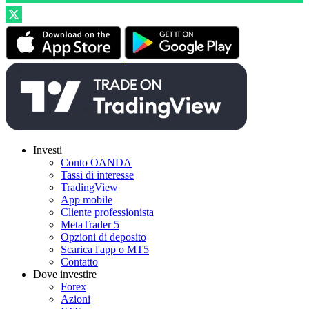
Investi
Conto OANDA
Tassi di interesse
TradingView
App mobile
Cliente professionista
MetaTrader 5
Opzioni di deposito
Scarica l'app o MT5
Contatto
Dove investire
Forex
Azioni