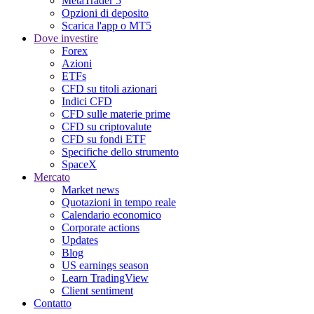
MetaTrader 5
Opzioni di deposito
Scarica l'app o MT5
Dove investire
Forex
Azioni
ETFs
CFD su titoli azionari
Indici CFD
CFD sulle materie prime
CFD su criptovalute
CFD su fondi ETF
Specifiche dello strumento
SpaceX
Mercato
Market news
Quotazioni in tempo reale
Calendario economico
Corporate actions
Updates
Blog
US earnings season
Learn TradingView
Client sentiment
Contatto