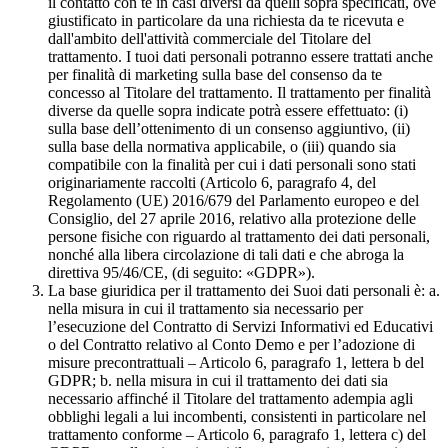
il contatto con te in casi diversi da quelli sopra specificati, ove
giustificato in particolare da una richiesta da te ricevuta e
dall'ambito dell'attività commerciale del Titolare del
trattamento. I tuoi dati personali potranno essere trattati anche
per finalità di marketing sulla base del consenso da te
concesso al Titolare del trattamento. Il trattamento per finalità
diverse da quelle sopra indicate potrà essere effettuato: (i)
sulla base dell’ottenimento di un consenso aggiuntivo, (ii)
sulla base della normativa applicabile, o (iii) quando sia
compatibile con la finalità per cui i dati personali sono stati
originariamente raccolti (Articolo 6, paragrafo 4, del
Regolamento (UE) 2016/679 del Parlamento europeo e del
Consiglio, del 27 aprile 2016, relativo alla protezione delle
persone fisiche con riguardo al trattamento dei dati personali,
nonché alla libera circolazione di tali dati e che abroga la
direttiva 95/46/CE, (di seguito: «GDPR»).
La base giuridica per il trattamento dei Suoi dati personali è: a.
nella misura in cui il trattamento sia necessario per
l’esecuzione del Contratto di Servizi Informativi ed Educativi
o del Contratto relativo al Conto Demo e per l’adozione di
misure precontrattuali – Articolo 6, paragrafo 1, lettera b del
GDPR; b. nella misura in cui il trattamento dei dati sia
necessario affinché il Titolare del trattamento adempia agli
obblighi legali a lui incombenti, consistenti in particolare nel
trattamento conforme – Articolo 6, paragrafo 1, lettera c) del