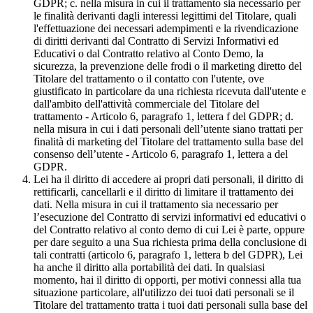
GDPR; c. nella misura in cui il trattamento sia necessario per
le finalità derivanti dagli interessi legittimi del Titolare, quali
l'effettuazione dei necessari adempimenti e la rivendicazione
di diritti derivanti dal Contratto di Servizi Informativi ed
Educativi o dal Contratto relativo al Conto Demo, la
sicurezza, la prevenzione delle frodi o il marketing diretto del
Titolare del trattamento o il contatto con l'utente, ove
giustificato in particolare da una richiesta ricevuta dall'utente e
dall'ambito dell'attività commerciale del Titolare del
trattamento - Articolo 6, paragrafo 1, lettera f del GDPR; d.
nella misura in cui i dati personali dell’utente siano trattati per
finalità di marketing del Titolare del trattamento sulla base del
consenso dell’utente - Articolo 6, paragrafo 1, lettera a del
GDPR.
Lei ha il diritto di accedere ai propri dati personali, il diritto di
rettificarli, cancellarli e il diritto di limitare il trattamento dei
dati. Nella misura in cui il trattamento sia necessario per
l’esecuzione del Contratto di servizi informativi ed educativi o
del Contratto relativo al conto demo di cui Lei è parte, oppure
per dare seguito a una Sua richiesta prima della conclusione di
tali contratti (articolo 6, paragrafo 1, lettera b del GDPR), Lei
ha anche il diritto alla portabilità dei dati. In qualsiasi
momento, hai il diritto di opporti, per motivi connessi alla tua
situazione particolare, all'utilizzo dei tuoi dati personali se il
Titolare del trattamento tratta i tuoi dati personali sulla base del