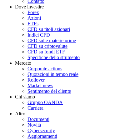
Contatto
Dove investire
Forex
Azioni
ETFs
CFD su titoli azionari
Indici CFD
CFD sulle materie prime
CFD su criptovalute
CFD su fondi ETF
Specifiche dello strumento
Mercato
Corporate actions
Quotazioni in tempo reale
Rollover
Market news
Sentimento del cliente
Chi siamo
Gruppo OANDA
Carriera
Altro
Documenti
Novità
Cybersecurity
Aggiornamenti