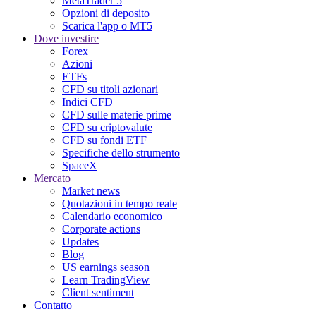
MetaTrader 5
Opzioni di deposito
Scarica l'app o MT5
Dove investire
Forex
Azioni
ETFs
CFD su titoli azionari
Indici CFD
CFD sulle materie prime
CFD su criptovalute
CFD su fondi ETF
Specifiche dello strumento
SpaceX
Mercato
Market news
Quotazioni in tempo reale
Calendario economico
Corporate actions
Updates
Blog
US earnings season
Learn TradingView
Client sentiment
Contatto