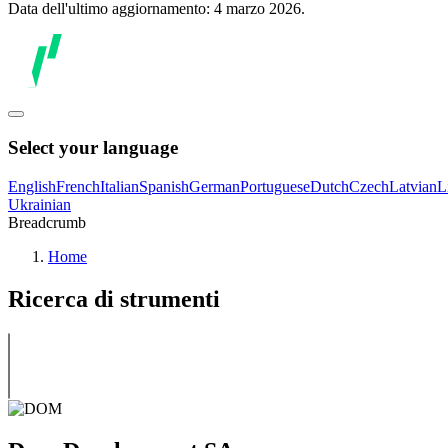
Data dell'ultimo aggiornamento: 4 marzo 2026.
Select your language
English
French
Italian
Spanish
German
Portuguese
Dutch
Czech
Latvian
L
Ukrainian
Breadcrumb
Home
Ricerca di strumenti