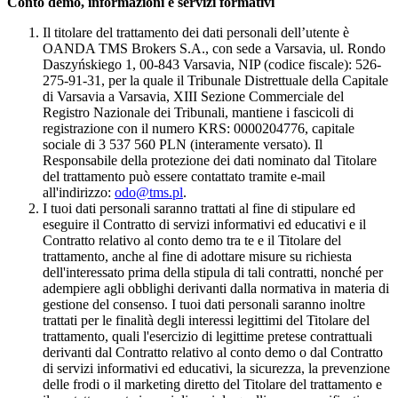
Conto demo, informazioni e servizi formativi
Il titolare del trattamento dei dati personali dell’utente è
OANDA TMS Brokers S.A., con sede a Varsavia, ul. Rondo
Daszyńskiego 1, 00-843 Varsavia, NIP (codice fiscale): 526-
275-91-31, per la quale il Tribunale Distrettuale della Capitale
di Varsavia a Varsavia, XIII Sezione Commerciale del
Registro Nazionale dei Tribunali, mantiene i fascicoli di
registrazione con il numero KRS: 0000204776, capitale
sociale di 3 537 560 PLN (interamente versato). Il
Responsabile della protezione dei dati nominato dal Titolare
del trattamento può essere contattato tramite e-mail
all'indirizzo:
odo@tms.pl
.
I tuoi dati personali saranno trattati al fine di stipulare ed
eseguire il Contratto di servizi informativi ed educativi e il
Contratto relativo al conto demo tra te e il Titolare del
trattamento, anche al fine di adottare misure su richiesta
dell'interessato prima della stipula di tali contratti, nonché per
adempiere agli obblighi derivanti dalla normativa in materia di
gestione del consenso. I tuoi dati personali saranno inoltre
trattati per le finalità degli interessi legittimi del Titolare del
trattamento, quali l'esercizio di legittime pretese contrattuali
derivanti dal Contratto relativo al conto demo o dal Contratto
di servizi informativi ed educativi, la sicurezza, la prevenzione
delle frodi o il marketing diretto del Titolare del trattamento e