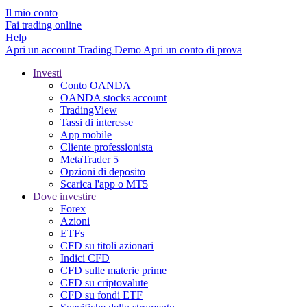
Il mio conto
Fai trading online
Help
Apri un account
Trading
Demo
Apri un conto di prova
Investi
Conto OANDA
OANDA stocks account
TradingView
Tassi di interesse
App mobile
Cliente professionista
MetaTrader 5
Opzioni di deposito
Scarica l'app o MT5
Dove investire
Forex
Azioni
ETFs
CFD su titoli azionari
Indici CFD
CFD sulle materie prime
CFD su criptovalute
CFD su fondi ETF