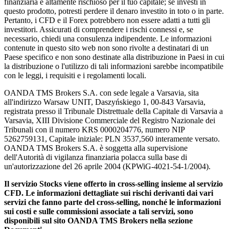
finanziaria è altamente rischioso per il tuo capitale; se investi in
questo prodotto, potresti perdere il denaro investito in toto o in parte.
Pertanto, i CFD e il Forex potrebbero non essere adatti a tutti gli
investitori. Assicurati di comprendere i rischi connessi e, se
necessario, chiedi una consulenza indipendente. Le informazioni
contenute in questo sito web non sono rivolte a destinatari di un
Paese specifico e non sono destinate alla distribuzione in Paesi in cui
la distribuzione o l'utilizzo di tali informazioni sarebbe incompatibile
con le leggi, i requisiti e i regolamenti locali.
OANDA TMS Brokers S.A. con sede legale a Varsavia, sita
all'indirizzo Warsaw UNIT, Daszyńskiego 1, 00-843 Varsavia,
registrata presso il Tribunale Distrettuale della Capitale di Varsavia a
Varsavia, XIII Divisione Commerciale del Registro Nazionale dei
Tribunali con il numero KRS 0000204776, numero NIP
5262759131, Capitale iniziale: PLN 3537,560 interamente versato.
OANDA TMS Brokers S.A. è soggetta alla supervisione
dell'Autorità di vigilanza finanziaria polacca sulla base di
un'autorizzazione del 26 aprile 2004 (KPWiG-4021-54-1/2004).
Il servizio Stocks viene offerto in cross-selling insieme al servizio
CFD. Le informazioni dettagliate sui rischi derivanti dai vari
servizi che fanno parte del cross-selling, nonché le informazioni
sui costi e sulle commissioni associate a tali servizi, sono
disponibili sul sito OANDA TMS Brokers nella sezione