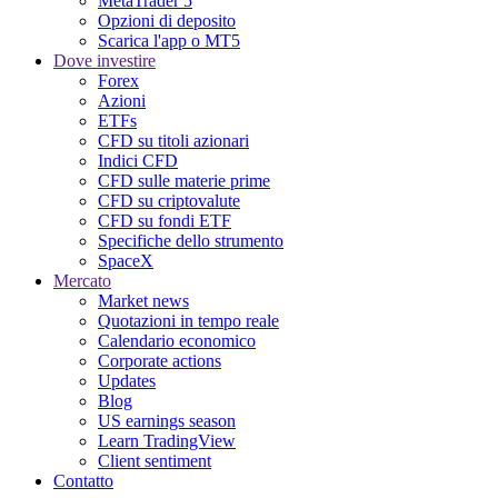
MetaTrader 5
Opzioni di deposito
Scarica l'app o MT5
Dove investire
Forex
Azioni
ETFs
CFD su titoli azionari
Indici CFD
CFD sulle materie prime
CFD su criptovalute
CFD su fondi ETF
Specifiche dello strumento
SpaceX
Mercato
Market news
Quotazioni in tempo reale
Calendario economico
Corporate actions
Updates
Blog
US earnings season
Learn TradingView
Client sentiment
Contatto