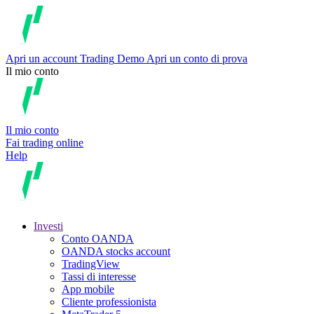
Apri un account
Trading
Demo
Apri un conto di prova
Il mio conto
Il mio conto
Fai trading online
Help
Investi
Conto OANDA
OANDA stocks account
TradingView
Tassi di interesse
App mobile
Cliente professionista