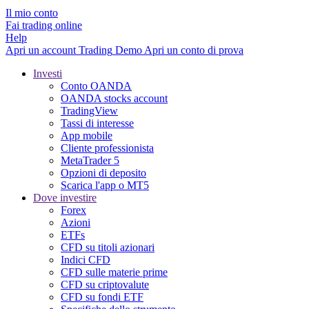
Il mio conto
Fai trading online
Help
Apri un account
Trading
Demo
Apri un conto di prova
Investi
Conto OANDA
OANDA stocks account
TradingView
Tassi di interesse
App mobile
Cliente professionista
MetaTrader 5
Opzioni di deposito
Scarica l'app o MT5
Dove investire
Forex
Azioni
ETFs
CFD su titoli azionari
Indici CFD
CFD sulle materie prime
CFD su criptovalute
CFD su fondi ETF