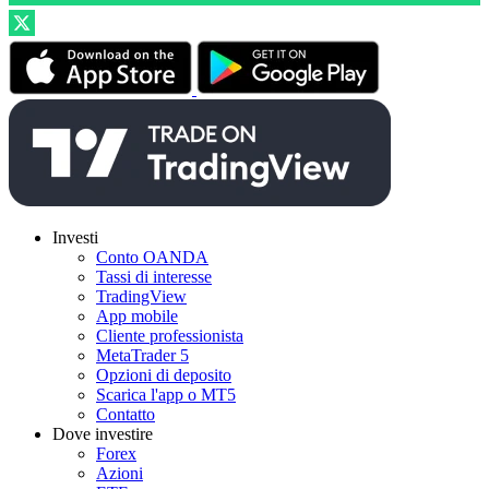
Investi
Conto OANDA
Tassi di interesse
TradingView
App mobile
Cliente professionista
MetaTrader 5
Opzioni di deposito
Scarica l'app o MT5
Contatto
Dove investire
Forex
Azioni