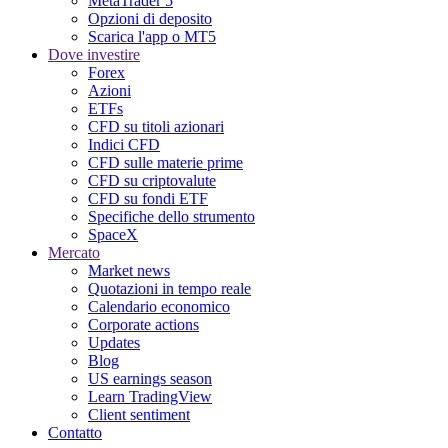
MetaTrader 5
Opzioni di deposito
Scarica l'app o MT5
Dove investire
Forex
Azioni
ETFs
CFD su titoli azionari
Indici CFD
CFD sulle materie prime
CFD su criptovalute
CFD su fondi ETF
Specifiche dello strumento
SpaceX
Mercato
Market news
Quotazioni in tempo reale
Calendario economico
Corporate actions
Updates
Blog
US earnings season
Learn TradingView
Client sentiment
Contatto