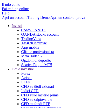
Il mio conto
Fai trading online
Help
Apri un account
Trading
Demo
Apri un conto di prova
Investi
Conto OANDA
OANDA stocks account
TradingView
Tassi di interesse
App mobile
Cliente professionista
MetaTrader 5
Opzioni di deposito
Scarica l'app o MT5
Dove investire
Forex
Azioni
ETFs
CFD su titoli azionari
Indici CFD
CFD sulle materie prime
CFD su criptovalute
CFD su fondi ETF