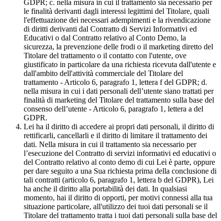
GDPR; c. nella misura in cui il trattamento sia necessario per
le finalità derivanti dagli interessi legittimi del Titolare, quali
l'effettuazione dei necessari adempimenti e la rivendicazione
di diritti derivanti dal Contratto di Servizi Informativi ed
Educativi o dal Contratto relativo al Conto Demo, la
sicurezza, la prevenzione delle frodi o il marketing diretto del
Titolare del trattamento o il contatto con l'utente, ove
giustificato in particolare da una richiesta ricevuta dall'utente e
dall'ambito dell'attività commerciale del Titolare del
trattamento - Articolo 6, paragrafo 1, lettera f del GDPR; d.
nella misura in cui i dati personali dell’utente siano trattati per
finalità di marketing del Titolare del trattamento sulla base del
consenso dell’utente - Articolo 6, paragrafo 1, lettera a del
GDPR.
Lei ha il diritto di accedere ai propri dati personali, il diritto di
rettificarli, cancellarli e il diritto di limitare il trattamento dei
dati. Nella misura in cui il trattamento sia necessario per
l’esecuzione del Contratto di servizi informativi ed educativi o
del Contratto relativo al conto demo di cui Lei è parte, oppure
per dare seguito a una Sua richiesta prima della conclusione di
tali contratti (articolo 6, paragrafo 1, lettera b del GDPR), Lei
ha anche il diritto alla portabilità dei dati. In qualsiasi
momento, hai il diritto di opporti, per motivi connessi alla tua
situazione particolare, all'utilizzo dei tuoi dati personali se il
Titolare del trattamento tratta i tuoi dati personali sulla base del