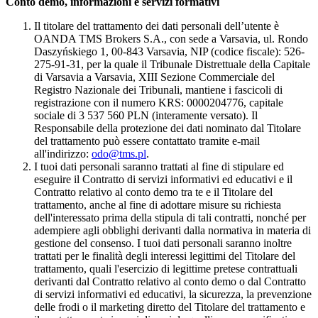
Conto demo, informazioni e servizi formativi
Il titolare del trattamento dei dati personali dell’utente è
OANDA TMS Brokers S.A., con sede a Varsavia, ul. Rondo
Daszyńskiego 1, 00-843 Varsavia, NIP (codice fiscale): 526-
275-91-31, per la quale il Tribunale Distrettuale della Capitale
di Varsavia a Varsavia, XIII Sezione Commerciale del
Registro Nazionale dei Tribunali, mantiene i fascicoli di
registrazione con il numero KRS: 0000204776, capitale
sociale di 3 537 560 PLN (interamente versato). Il
Responsabile della protezione dei dati nominato dal Titolare
del trattamento può essere contattato tramite e-mail
all'indirizzo:
odo@tms.pl
.
I tuoi dati personali saranno trattati al fine di stipulare ed
eseguire il Contratto di servizi informativi ed educativi e il
Contratto relativo al conto demo tra te e il Titolare del
trattamento, anche al fine di adottare misure su richiesta
dell'interessato prima della stipula di tali contratti, nonché per
adempiere agli obblighi derivanti dalla normativa in materia di
gestione del consenso. I tuoi dati personali saranno inoltre
trattati per le finalità degli interessi legittimi del Titolare del
trattamento, quali l'esercizio di legittime pretese contrattuali
derivanti dal Contratto relativo al conto demo o dal Contratto
di servizi informativi ed educativi, la sicurezza, la prevenzione
delle frodi o il marketing diretto del Titolare del trattamento e