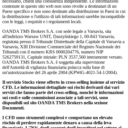
necessario, chiedi una consulenza indipendente. Le informazioni
contenute in questo sito web non sono rivolte a destinatari di un
Paese specifico e non sono destinate alla distribuzione in Paesi in cui
la distribuzione o l'utilizzo di tali informazioni sarebbe incompatibile
con le leggi, i requisiti e i regolamenti locali.
OANDA TMS Brokers S.A. con sede legale a Varsavia, sita
all'indirizzo Warsaw UNIT, Daszyńskiego 1, 00-843 Varsavia,
registrata presso il Tribunale Distrettuale della Capitale di Varsavia a
Varsavia, XIII Divisione Commerciale del Registro Nazionale dei
Tribunali con il numero KRS 0000204776, numero NIP
5262759131, Capitale iniziale: PLN 3537,560 interamente versato.
OANDA TMS Brokers S.A. è soggetta alla supervisione
dell'Autorità di vigilanza finanziaria polacca sulla base di
un'autorizzazione del 26 aprile 2004 (KPWiG-4021-54-1/2004).
Il servizio Stocks viene offerto in cross-selling insieme al servizio
CFD. Le informazioni dettagliate sui rischi derivanti dai vari
servizi che fanno parte del cross-selling, nonché le informazioni
sui costi e sulle commissioni associate a tali servizi, sono
disponibili sul sito OANDA TMS Brokers nella sezione
Documenti.
I CFD sono strumenti complessi e comportano un elevato
rischio di perdere rapidamente denaro a causa della leva
finanziaria. L'76% degli account degli investitori nel settore al