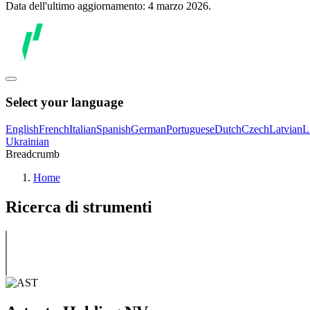
Data dell'ultimo aggiornamento: 4 marzo 2026.
Select your language
English
French
Italian
Spanish
German
Portuguese
Dutch
Czech
Latvian
L
Ukrainian
Breadcrumb
Home
Ricerca di strumenti