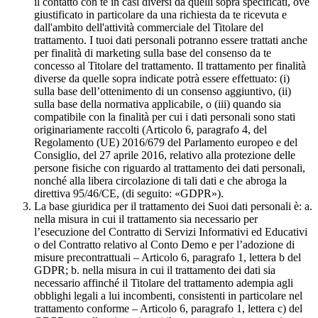
il contatto con te in casi diversi da quelli sopra specificati, ove
giustificato in particolare da una richiesta da te ricevuta e
dall'ambito dell'attività commerciale del Titolare del
trattamento. I tuoi dati personali potranno essere trattati anche
per finalità di marketing sulla base del consenso da te
concesso al Titolare del trattamento. Il trattamento per finalità
diverse da quelle sopra indicate potrà essere effettuato: (i)
sulla base dell’ottenimento di un consenso aggiuntivo, (ii)
sulla base della normativa applicabile, o (iii) quando sia
compatibile con la finalità per cui i dati personali sono stati
originariamente raccolti (Articolo 6, paragrafo 4, del
Regolamento (UE) 2016/679 del Parlamento europeo e del
Consiglio, del 27 aprile 2016, relativo alla protezione delle
persone fisiche con riguardo al trattamento dei dati personali,
nonché alla libera circolazione di tali dati e che abroga la
direttiva 95/46/CE, (di seguito: «GDPR»).
La base giuridica per il trattamento dei Suoi dati personali è: a.
nella misura in cui il trattamento sia necessario per
l’esecuzione del Contratto di Servizi Informativi ed Educativi
o del Contratto relativo al Conto Demo e per l’adozione di
misure precontrattuali – Articolo 6, paragrafo 1, lettera b del
GDPR; b. nella misura in cui il trattamento dei dati sia
necessario affinché il Titolare del trattamento adempia agli
obblighi legali a lui incombenti, consistenti in particolare nel
trattamento conforme – Articolo 6, paragrafo 1, lettera c) del