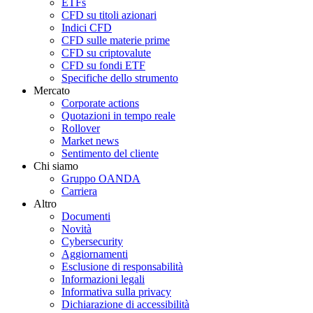
ETFs
CFD su titoli azionari
Indici CFD
CFD sulle materie prime
CFD su criptovalute
CFD su fondi ETF
Specifiche dello strumento
Mercato
Corporate actions
Quotazioni in tempo reale
Rollover
Market news
Sentimento del cliente
Chi siamo
Gruppo OANDA
Carriera
Altro
Documenti
Novità
Cybersecurity
Aggiornamenti
Esclusione di responsabilità
Informazioni legali
Informativa sulla privacy
Dichiarazione di accessibilità