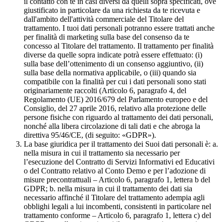
il contatto con te in casi diversi da quelli sopra specificati, ove
giustificato in particolare da una richiesta da te ricevuta e
dall'ambito dell'attività commerciale del Titolare del
trattamento. I tuoi dati personali potranno essere trattati anche
per finalità di marketing sulla base del consenso da te
concesso al Titolare del trattamento. Il trattamento per finalità
diverse da quelle sopra indicate potrà essere effettuato: (i)
sulla base dell’ottenimento di un consenso aggiuntivo, (ii)
sulla base della normativa applicabile, o (iii) quando sia
compatibile con la finalità per cui i dati personali sono stati
originariamente raccolti (Articolo 6, paragrafo 4, del
Regolamento (UE) 2016/679 del Parlamento europeo e del
Consiglio, del 27 aprile 2016, relativo alla protezione delle
persone fisiche con riguardo al trattamento dei dati personali,
nonché alla libera circolazione di tali dati e che abroga la
direttiva 95/46/CE, (di seguito: «GDPR»).
La base giuridica per il trattamento dei Suoi dati personali è: a.
nella misura in cui il trattamento sia necessario per
l’esecuzione del Contratto di Servizi Informativi ed Educativi
o del Contratto relativo al Conto Demo e per l’adozione di
misure precontrattuali – Articolo 6, paragrafo 1, lettera b del
GDPR; b. nella misura in cui il trattamento dei dati sia
necessario affinché il Titolare del trattamento adempia agli
obblighi legali a lui incombenti, consistenti in particolare nel
trattamento conforme – Articolo 6, paragrafo 1, lettera c) del