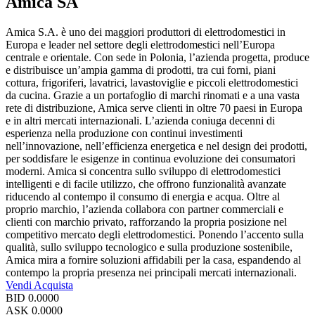
Amica SA
Amica S.A. è uno dei maggiori produttori di elettrodomestici in
Europa e leader nel settore degli elettrodomestici nell’Europa
centrale e orientale. Con sede in Polonia, l’azienda progetta, produce
e distribuisce un’ampia gamma di prodotti, tra cui forni, piani
cottura, frigoriferi, lavatrici, lavastoviglie e piccoli elettrodomestici
da cucina. Grazie a un portafoglio di marchi rinomati e a una vasta
rete di distribuzione, Amica serve clienti in oltre 70 paesi in Europa
e in altri mercati internazionali. L’azienda coniuga decenni di
esperienza nella produzione con continui investimenti
nell’innovazione, nell’efficienza energetica e nel design dei prodotti,
per soddisfare le esigenze in continua evoluzione dei consumatori
moderni. Amica si concentra sullo sviluppo di elettrodomestici
intelligenti e di facile utilizzo, che offrono funzionalità avanzate
riducendo al contempo il consumo di energia e acqua. Oltre al
proprio marchio, l’azienda collabora con partner commerciali e
clienti con marchio privato, rafforzando la propria posizione nel
competitivo mercato degli elettrodomestici. Ponendo l’accento sulla
qualità, sullo sviluppo tecnologico e sulla produzione sostenibile,
Amica mira a fornire soluzioni affidabili per la casa, espandendo al
contempo la propria presenza nei principali mercati internazionali.
Vendi
Acquista
BID
0.0000
ASK
0.0000