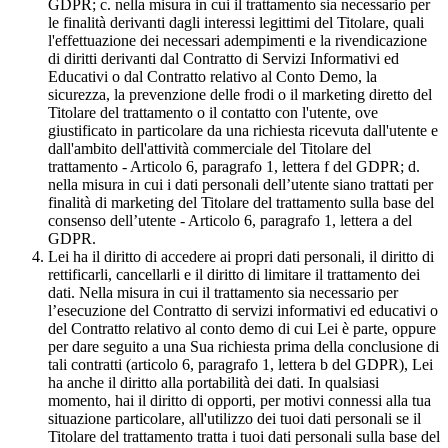
GDPR; c. nella misura in cui il trattamento sia necessario per
le finalità derivanti dagli interessi legittimi del Titolare, quali
l'effettuazione dei necessari adempimenti e la rivendicazione
di diritti derivanti dal Contratto di Servizi Informativi ed
Educativi o dal Contratto relativo al Conto Demo, la
sicurezza, la prevenzione delle frodi o il marketing diretto del
Titolare del trattamento o il contatto con l'utente, ove
giustificato in particolare da una richiesta ricevuta dall'utente e
dall'ambito dell'attività commerciale del Titolare del
trattamento - Articolo 6, paragrafo 1, lettera f del GDPR; d.
nella misura in cui i dati personali dell’utente siano trattati per
finalità di marketing del Titolare del trattamento sulla base del
consenso dell’utente - Articolo 6, paragrafo 1, lettera a del
GDPR.
Lei ha il diritto di accedere ai propri dati personali, il diritto di
rettificarli, cancellarli e il diritto di limitare il trattamento dei
dati. Nella misura in cui il trattamento sia necessario per
l’esecuzione del Contratto di servizi informativi ed educativi o
del Contratto relativo al conto demo di cui Lei è parte, oppure
per dare seguito a una Sua richiesta prima della conclusione di
tali contratti (articolo 6, paragrafo 1, lettera b del GDPR), Lei
ha anche il diritto alla portabilità dei dati. In qualsiasi
momento, hai il diritto di opporti, per motivi connessi alla tua
situazione particolare, all'utilizzo dei tuoi dati personali se il
Titolare del trattamento tratta i tuoi dati personali sulla base del