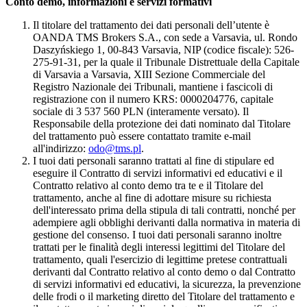
Conto demo, informazioni e servizi formativi
Il titolare del trattamento dei dati personali dell’utente è
OANDA TMS Brokers S.A., con sede a Varsavia, ul. Rondo
Daszyńskiego 1, 00-843 Varsavia, NIP (codice fiscale): 526-
275-91-31, per la quale il Tribunale Distrettuale della Capitale
di Varsavia a Varsavia, XIII Sezione Commerciale del
Registro Nazionale dei Tribunali, mantiene i fascicoli di
registrazione con il numero KRS: 0000204776, capitale
sociale di 3 537 560 PLN (interamente versato). Il
Responsabile della protezione dei dati nominato dal Titolare
del trattamento può essere contattato tramite e-mail
all'indirizzo:
odo@tms.pl
.
I tuoi dati personali saranno trattati al fine di stipulare ed
eseguire il Contratto di servizi informativi ed educativi e il
Contratto relativo al conto demo tra te e il Titolare del
trattamento, anche al fine di adottare misure su richiesta
dell'interessato prima della stipula di tali contratti, nonché per
adempiere agli obblighi derivanti dalla normativa in materia di
gestione del consenso. I tuoi dati personali saranno inoltre
trattati per le finalità degli interessi legittimi del Titolare del
trattamento, quali l'esercizio di legittime pretese contrattuali
derivanti dal Contratto relativo al conto demo o dal Contratto
di servizi informativi ed educativi, la sicurezza, la prevenzione
delle frodi o il marketing diretto del Titolare del trattamento e