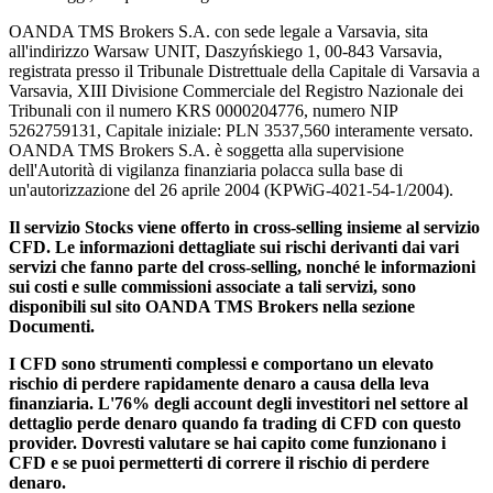
OANDA TMS Brokers S.A. con sede legale a Varsavia, sita
all'indirizzo Warsaw UNIT, Daszyńskiego 1, 00-843 Varsavia,
registrata presso il Tribunale Distrettuale della Capitale di Varsavia a
Varsavia, XIII Divisione Commerciale del Registro Nazionale dei
Tribunali con il numero KRS 0000204776, numero NIP
5262759131, Capitale iniziale: PLN 3537,560 interamente versato.
OANDA TMS Brokers S.A. è soggetta alla supervisione
dell'Autorità di vigilanza finanziaria polacca sulla base di
un'autorizzazione del 26 aprile 2004 (KPWiG-4021-54-1/2004).
Il servizio Stocks viene offerto in cross-selling insieme al servizio
CFD. Le informazioni dettagliate sui rischi derivanti dai vari
servizi che fanno parte del cross-selling, nonché le informazioni
sui costi e sulle commissioni associate a tali servizi, sono
disponibili sul sito OANDA TMS Brokers nella sezione
Documenti.
I CFD sono strumenti complessi e comportano un elevato
rischio di perdere rapidamente denaro a causa della leva
finanziaria. L'76% degli account degli investitori nel settore al
dettaglio perde denaro quando fa trading di CFD con questo
provider. Dovresti valutare se hai capito come funzionano i
CFD e se puoi permetterti di correre il rischio di perdere
denaro.