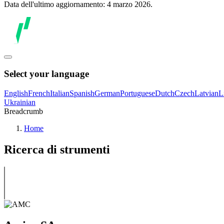
Data dell'ultimo aggiornamento: 4 marzo 2026.
Select your language
English
French
Italian
Spanish
German
Portuguese
Dutch
Czech
Latvian
L
Ukrainian
Breadcrumb
Home
Ricerca di strumenti