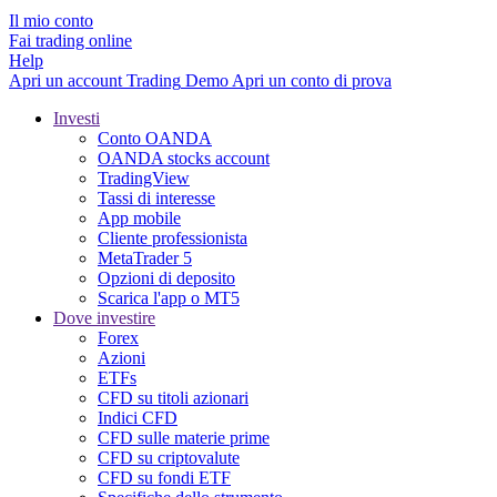
Il mio conto
Fai trading online
Help
Apri un account
Trading
Demo
Apri un conto di prova
Investi
Conto OANDA
OANDA stocks account
TradingView
Tassi di interesse
App mobile
Cliente professionista
MetaTrader 5
Opzioni di deposito
Scarica l'app o MT5
Dove investire
Forex
Azioni
ETFs
CFD su titoli azionari
Indici CFD
CFD sulle materie prime
CFD su criptovalute
CFD su fondi ETF