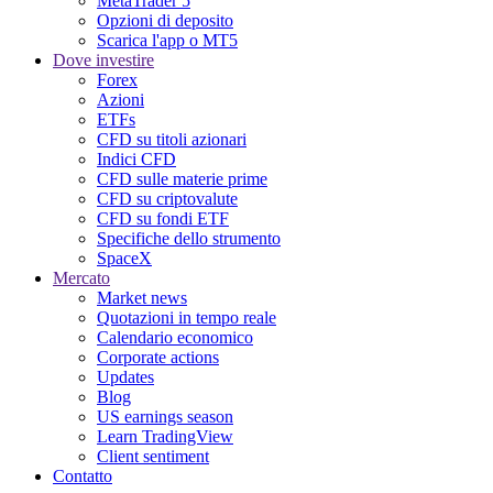
MetaTrader 5
Opzioni di deposito
Scarica l'app o MT5
Dove investire
Forex
Azioni
ETFs
CFD su titoli azionari
Indici CFD
CFD sulle materie prime
CFD su criptovalute
CFD su fondi ETF
Specifiche dello strumento
SpaceX
Mercato
Market news
Quotazioni in tempo reale
Calendario economico
Corporate actions
Updates
Blog
US earnings season
Learn TradingView
Client sentiment
Contatto