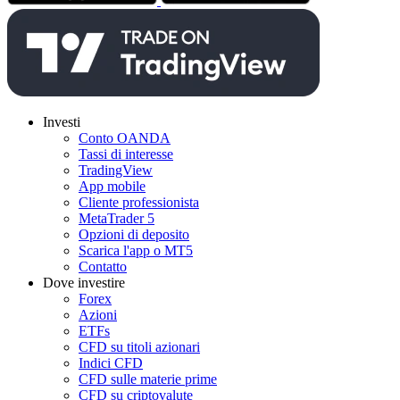
Investi
Conto OANDA
Tassi di interesse
TradingView
App mobile
Cliente professionista
MetaTrader 5
Opzioni di deposito
Scarica l'app o MT5
Contatto
Dove investire
Forex
Azioni
ETFs
CFD su titoli azionari
Indici CFD
CFD sulle materie prime
CFD su criptovalute