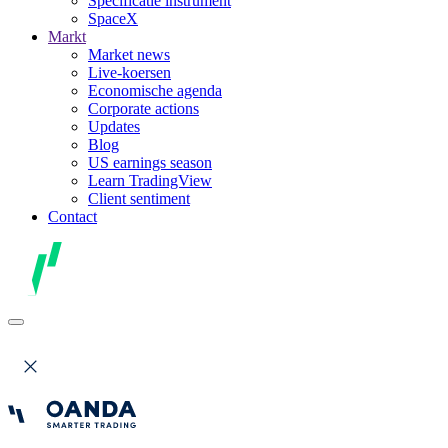
Specificatie instrument
SpaceX
Markt
Market news
Live-koersen
Economische agenda
Corporate actions
Updates
Blog
US earnings season
Learn TradingView
Client sentiment
Contact