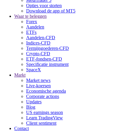
MetaTrader 5
Opties voor storten
Download de app of MT5
Waar te beleggen
Forex
Aandelen
ETFs
Aandelen-CFD
Indices-CFD
Termijngoederen-CFD
Crypto-CFD
ETF-fondsen-CFD
Specificatie instrument
SpaceX
Markt
Market news
Live-koersen
Economische agenda
Corporate actions
Updates
Blog
US earnings season
Learn TradingView
Client sentiment
Contact