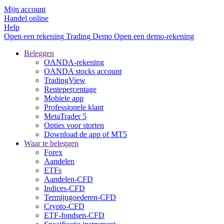
Mijn account
Handel online
Help
Open een rekening
Trading
Demo
Open een demo-rekening
Beleggen
OANDA-rekening
OANDA stocks account
TradingView
Rentepercentage
Mobiele app
Professionele klant
MetaTrader 5
Opties voor storten
Download de app of MT5
Waar te beleggen
Forex
Aandelen
ETFs
Aandelen-CFD
Indices-CFD
Termijngoederen-CFD
Crypto-CFD
ETF-fondsen-CFD