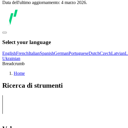
Data dell'ultimo aggiornamento: 4 marzo 2026.
Select your language
English
French
Italian
Spanish
German
Portuguese
Dutch
Czech
Latvian
L
Ukrainian
Breadcrumb
Home
Ricerca di strumenti