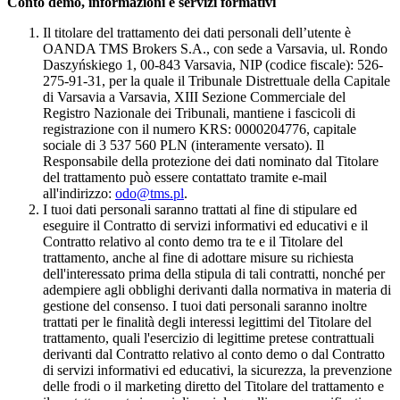
Conto demo, informazioni e servizi formativi
Il titolare del trattamento dei dati personali dell’utente è
OANDA TMS Brokers S.A., con sede a Varsavia, ul. Rondo
Daszyńskiego 1, 00-843 Varsavia, NIP (codice fiscale): 526-
275-91-31, per la quale il Tribunale Distrettuale della Capitale
di Varsavia a Varsavia, XIII Sezione Commerciale del
Registro Nazionale dei Tribunali, mantiene i fascicoli di
registrazione con il numero KRS: 0000204776, capitale
sociale di 3 537 560 PLN (interamente versato). Il
Responsabile della protezione dei dati nominato dal Titolare
del trattamento può essere contattato tramite e-mail
all'indirizzo:
odo@tms.pl
.
I tuoi dati personali saranno trattati al fine di stipulare ed
eseguire il Contratto di servizi informativi ed educativi e il
Contratto relativo al conto demo tra te e il Titolare del
trattamento, anche al fine di adottare misure su richiesta
dell'interessato prima della stipula di tali contratti, nonché per
adempiere agli obblighi derivanti dalla normativa in materia di
gestione del consenso. I tuoi dati personali saranno inoltre
trattati per le finalità degli interessi legittimi del Titolare del
trattamento, quali l'esercizio di legittime pretese contrattuali
derivanti dal Contratto relativo al conto demo o dal Contratto
di servizi informativi ed educativi, la sicurezza, la prevenzione
delle frodi o il marketing diretto del Titolare del trattamento e