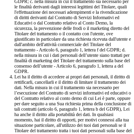
GDPR; c. nella misura in cui il trattamento sia necessario per
le finalità derivanti dagli interessi legittimi del Titolare, quali
l'effettuazione dei necessari adempimenti e la rivendicazione
di diritti derivanti dal Contratto di Servizi Informativi ed
Educativi o dal Contratto relativo al Conto Demo, la
sicurezza, la prevenzione delle frodi o il marketing diretto del
Titolare del trattamento o il contatto con l'utente, ove
giustificato in particolare da una richiesta ricevuta dall'utente e
dall'ambito dell'attività commerciale del Titolare del
trattamento - Articolo 6, paragrafo 1, lettera f del GDPR; d.
nella misura in cui i dati personali dell’utente siano trattati per
finalità di marketing del Titolare del trattamento sulla base del
consenso dell’utente - Articolo 6, paragrafo 1, lettera a del
GDPR.
Lei ha il diritto di accedere ai propri dati personali, il diritto di
rettificarli, cancellarli e il diritto di limitare il trattamento dei
dati. Nella misura in cui il trattamento sia necessario per
l’esecuzione del Contratto di servizi informativi ed educativi o
del Contratto relativo al conto demo di cui Lei è parte, oppure
per dare seguito a una Sua richiesta prima della conclusione di
tali contratti (articolo 6, paragrafo 1, lettera b del GDPR), Lei
ha anche il diritto alla portabilità dei dati. In qualsiasi
momento, hai il diritto di opporti, per motivi connessi alla tua
situazione particolare, all'utilizzo dei tuoi dati personali se il
Titolare del trattamento tratta i tuoi dati personali sulla base del