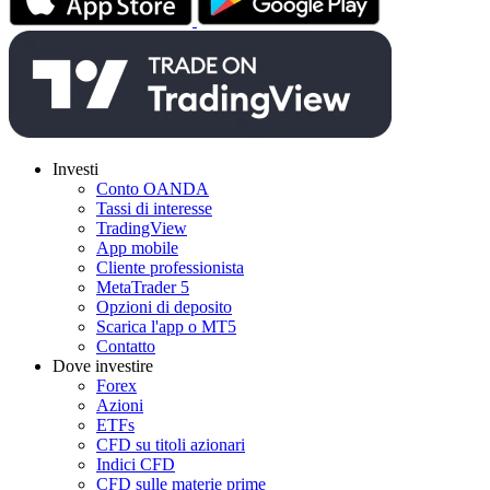
Investi
Conto OANDA
Tassi di interesse
TradingView
App mobile
Cliente professionista
MetaTrader 5
Opzioni di deposito
Scarica l'app o MT5
Contatto
Dove investire
Forex
Azioni
ETFs
CFD su titoli azionari
Indici CFD
CFD sulle materie prime