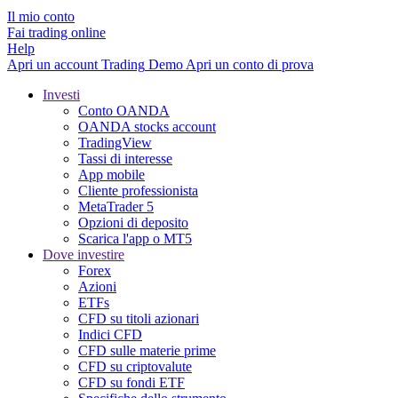
Il mio conto
Fai trading online
Help
Apri un account
Trading
Demo
Apri un conto di prova
Investi
Conto OANDA
OANDA stocks account
TradingView
Tassi di interesse
App mobile
Cliente professionista
MetaTrader 5
Opzioni di deposito
Scarica l'app o MT5
Dove investire
Forex
Azioni
ETFs
CFD su titoli azionari
Indici CFD
CFD sulle materie prime
CFD su criptovalute
CFD su fondi ETF