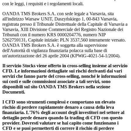
con le leggi, i requisiti e i regolamenti locali.
OANDA TMS Brokers S.A. con sede legale a Varsavia, sita
all'indirizzo Warsaw UNIT, Daszyńskiego 1, 00-843 Varsavia,
registrata presso il Tribunale Distrettuale della Capitale di Varsavia a
Varsavia, XIII Divisione Commerciale del Registro Nazionale dei
Tribunali con il numero KRS 0000204776, numero NIP
5262759131, Capitale iniziale: PLN 3537,560 interamente versato.
OANDA TMS Brokers S.A. è soggetta alla supervisione
dell'Autorità di vigilanza finanziaria polacca sulla base di
un'autorizzazione del 26 aprile 2004 (KPWiG-4021-54-1/2004).
Il servizio Stocks viene offerto in cross-selling insieme al servizio
CFD. Le informazioni dettagliate sui rischi derivanti dai vari
servizi che fanno parte del cross-selling, nonché le informazioni
sui costi e sulle commissioni associate a tali servizi, sono
disponibili sul sito OANDA TMS Brokers nella sezione
Documenti.
I CFD sono strumenti complessi e comportano un elevato
rischio di perdere rapidamente denaro a causa della leva
finanziaria. L'76% degli account degli investitori nel settore al
dettaglio perde denaro quando fa trading di CFD con questo
provider. Dovresti valutare se hai capito come funzionano i
CFD e se puoi permetterti di correre il rischio di perdere