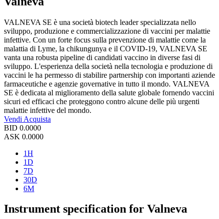
Valneva
VALNEVA SE è una società biotech leader specializzata nello
sviluppo, produzione e commercializzazione di vaccini per malattie
infettive. Con un forte focus sulla prevenzione di malattie come la
malattia di Lyme, la chikungunya e il COVID-19, VALNEVA SE
vanta una robusta pipeline di candidati vaccino in diverse fasi di
sviluppo. L'esperienza della società nella tecnologia e produzione di
vaccini le ha permesso di stabilire partnership con importanti aziende
farmaceutiche e agenzie governative in tutto il mondo. VALNEVA
SE è dedicata al miglioramento della salute globale fornendo vaccini
sicuri ed efficaci che proteggono contro alcune delle più urgenti
malattie infettive del mondo.
Vendi
Acquista
BID
0.0000
ASK
0.0000
1H
1D
7D
30D
6M
Instrument specification for Valneva