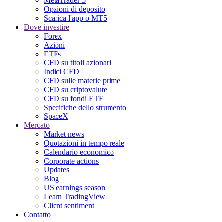
MetaTrader 5
Opzioni di deposito
Scarica l'app o MT5
Dove investire
Forex
Azioni
ETFs
CFD su titoli azionari
Indici CFD
CFD sulle materie prime
CFD su criptovalute
CFD su fondi ETF
Specifiche dello strumento
SpaceX
Mercato
Market news
Quotazioni in tempo reale
Calendario economico
Corporate actions
Updates
Blog
US earnings season
Learn TradingView
Client sentiment
Contatto