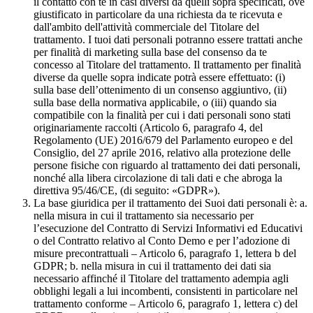
il contatto con te in casi diversi da quelli sopra specificati, ove
giustificato in particolare da una richiesta da te ricevuta e
dall'ambito dell'attività commerciale del Titolare del
trattamento. I tuoi dati personali potranno essere trattati anche
per finalità di marketing sulla base del consenso da te
concesso al Titolare del trattamento. Il trattamento per finalità
diverse da quelle sopra indicate potrà essere effettuato: (i)
sulla base dell’ottenimento di un consenso aggiuntivo, (ii)
sulla base della normativa applicabile, o (iii) quando sia
compatibile con la finalità per cui i dati personali sono stati
originariamente raccolti (Articolo 6, paragrafo 4, del
Regolamento (UE) 2016/679 del Parlamento europeo e del
Consiglio, del 27 aprile 2016, relativo alla protezione delle
persone fisiche con riguardo al trattamento dei dati personali,
nonché alla libera circolazione di tali dati e che abroga la
direttiva 95/46/CE, (di seguito: «GDPR»).
La base giuridica per il trattamento dei Suoi dati personali è: a.
nella misura in cui il trattamento sia necessario per
l’esecuzione del Contratto di Servizi Informativi ed Educativi
o del Contratto relativo al Conto Demo e per l’adozione di
misure precontrattuali – Articolo 6, paragrafo 1, lettera b del
GDPR; b. nella misura in cui il trattamento dei dati sia
necessario affinché il Titolare del trattamento adempia agli
obblighi legali a lui incombenti, consistenti in particolare nel
trattamento conforme – Articolo 6, paragrafo 1, lettera c) del