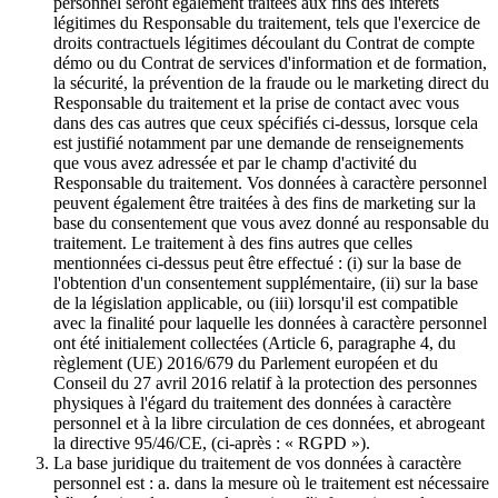
personnel seront également traitées aux fins des intérêts
légitimes du Responsable du traitement, tels que l'exercice de
droits contractuels légitimes découlant du Contrat de compte
démo ou du Contrat de services d'information et de formation,
la sécurité, la prévention de la fraude ou le marketing direct du
Responsable du traitement et la prise de contact avec vous
dans des cas autres que ceux spécifiés ci-dessus, lorsque cela
est justifié notamment par une demande de renseignements
que vous avez adressée et par le champ d'activité du
Responsable du traitement. Vos données à caractère personnel
peuvent également être traitées à des fins de marketing sur la
base du consentement que vous avez donné au responsable du
traitement. Le traitement à des fins autres que celles
mentionnées ci-dessus peut être effectué : (i) sur la base de
l'obtention d'un consentement supplémentaire, (ii) sur la base
de la législation applicable, ou (iii) lorsqu'il est compatible
avec la finalité pour laquelle les données à caractère personnel
ont été initialement collectées (Article 6, paragraphe 4, du
règlement (UE) 2016/679 du Parlement européen et du
Conseil du 27 avril 2016 relatif à la protection des personnes
physiques à l'égard du traitement des données à caractère
personnel et à la libre circulation de ces données, et abrogeant
la directive 95/46/CE, (ci-après : « RGPD »).
La base juridique du traitement de vos données à caractère
personnel est : a. dans la mesure où le traitement est nécessaire