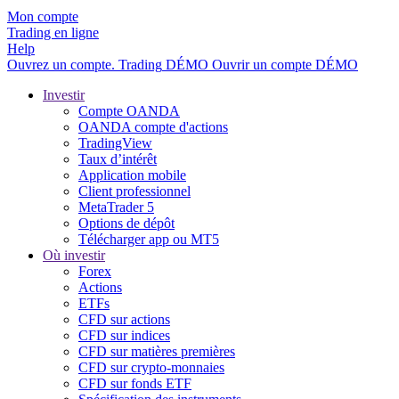
Mon compte
Trading en ligne
Help
Ouvrez un compte.
Trading
DÉMO
Ouvrir un compte DÉMO
Investir
Compte OANDA
OANDA compte d'actions
TradingView
Taux d’intérêt
Application mobile
Client professionnel
MetaTrader 5
Options de dépôt
Télécharger app ou MT5
Où investir
Forex
Actions
ETFs
CFD sur actions
CFD sur indices
CFD sur matières premières
CFD sur crypto-monnaies
CFD sur fonds ETF