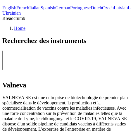
English
French
Italian
Spanish
German
Portuguese
Dutch
Czech
Latvian
L
Ukrainian
Breadcrumb
Home
Recherchez des instruments
Valneva
VALNEVA SE est une entreprise de biotechnologie de premier plan
spécialisée dans le développement, la production et la
commercialisation de vaccins contre les maladies infectieuses. Avec
une forte concentration sur la prévention de maladies telles que la
maladie de Lyme, le chikungunya et le COVID-19, VALNEVA SE
dispose d'un solide pipeline de candidats vaccins à différents stades
de développement. L'expertise de l'entreprise en matière de