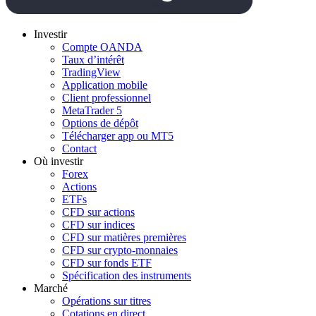
Investir
Compte OANDA
Taux d’intérêt
TradingView
Application mobile
Client professionnel
MetaTrader 5
Options de dépôt
Télécharger app ou MT5
Contact
Où investir
Forex
Actions
ETFs
CFD sur actions
CFD sur indices
CFD sur matières premières
CFD sur crypto-monnaies
CFD sur fonds ETF
Spécification des instruments
Marché
Opérations sur titres
Cotations en direct