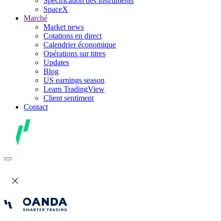
Spécification des instruments
SpaceX
Marché
Market news
Cotations en direct
Calendrier économique
Opérations sur titres
Updates
Blog
US earnings season
Learn TradingView
Client sentiment
Contact