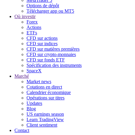
MetaTrader 5
Options de dépôt
Télécharger app ou MT5
Où investir
Forex
Actions
ETFs
CFD sur actions
CFD sur indices
CFD sur matières premières
CFD sur crypto-monnaies
CFD sur fonds ETF
Spécification des instruments
SpaceX
Marché
Market news
Cotations en direct
Calendrier économique
Opérations sur titres
Updates
Blog
US earnings season
Learn TradingView
Client sentiment
Contact