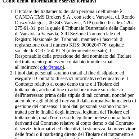
Conto demo, informazioni e servizi formativi
Il titolare del trattamento dei dati personali dell’utente è
OANDA TMS Brokers S.A., con sede a Varsavia, ul. Rondo
Daszyńskiego 1, 00-843 Varsavia, NIP (codice fiscale): 526-
275-91-31, per la quale il Tribunale Distrettuale della Capitale
di Varsavia a Varsavia, XIII Sezione Commerciale del
Registro Nazionale dei Tribunali, mantiene i fascicoli di
registrazione con il numero KRS: 0000204776, capitale
sociale di 3 537 560 PLN (interamente versato). Il
Responsabile della protezione dei dati nominato dal Titolare
del trattamento può essere contattato tramite e-mail
all'indirizzo:
odo@tms.pl
.
I tuoi dati personali saranno trattati al fine di stipulare ed
eseguire il Contratto di servizi informativi ed educativi e il
Contratto relativo al conto demo tra te e il Titolare del
trattamento, anche al fine di adottare misure su richiesta
dell'interessato prima della stipula di tali contratti, nonché per
adempiere agli obblighi derivanti dalla normativa in materia di
gestione del consenso. I tuoi dati personali saranno inoltre
trattati per le finalità degli interessi legittimi del Titolare del
trattamento, quali l'esercizio di legittime pretese contrattuali
derivanti dal Contratto relativo al conto demo o dal Contratto
di servizi informativi ed educativi, la sicurezza, la prevenzione
delle frodi o il marketing diretto del Titolare del trattamento e