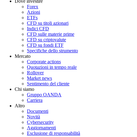
Dove investire
Forex
Azioni
ETFs
CFD su titoli azionari
Indici CFD
CFD sulle materie prime
CFD su criptovalute
CFD su fondi ETF
Specifiche dello strumento
Mercato
Corporate actions
Quotazioni in tempo reale
Rollover
Market news
Sentimento del cliente
Chi siamo
Gruppo OANDA
Carriera
Altro
Documenti
Novità
Cybersecurity
Aggiornamenti
Esclusione di responsabilità