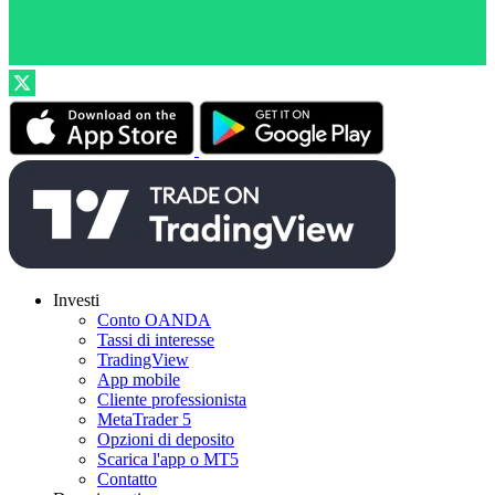
Investi
Conto OANDA
Tassi di interesse
TradingView
App mobile
Cliente professionista
MetaTrader 5
Opzioni di deposito
Scarica l'app o MT5
Contatto