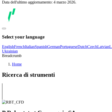
Data dell'ultimo aggiornamento: 4 marzo 2026.
Select your language
English
French
Italian
Spanish
German
Portuguese
Dutch
Czech
Latvian
L
Ukrainian
Breadcrumb
Home
Ricerca di strumenti