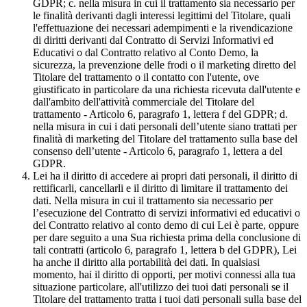
GDPR; c. nella misura in cui il trattamento sia necessario per
le finalità derivanti dagli interessi legittimi del Titolare, quali
l'effettuazione dei necessari adempimenti e la rivendicazione
di diritti derivanti dal Contratto di Servizi Informativi ed
Educativi o dal Contratto relativo al Conto Demo, la
sicurezza, la prevenzione delle frodi o il marketing diretto del
Titolare del trattamento o il contatto con l'utente, ove
giustificato in particolare da una richiesta ricevuta dall'utente e
dall'ambito dell'attività commerciale del Titolare del
trattamento - Articolo 6, paragrafo 1, lettera f del GDPR; d.
nella misura in cui i dati personali dell’utente siano trattati per
finalità di marketing del Titolare del trattamento sulla base del
consenso dell’utente - Articolo 6, paragrafo 1, lettera a del
GDPR.
Lei ha il diritto di accedere ai propri dati personali, il diritto di
rettificarli, cancellarli e il diritto di limitare il trattamento dei
dati. Nella misura in cui il trattamento sia necessario per
l’esecuzione del Contratto di servizi informativi ed educativi o
del Contratto relativo al conto demo di cui Lei è parte, oppure
per dare seguito a una Sua richiesta prima della conclusione di
tali contratti (articolo 6, paragrafo 1, lettera b del GDPR), Lei
ha anche il diritto alla portabilità dei dati. In qualsiasi
momento, hai il diritto di opporti, per motivi connessi alla tua
situazione particolare, all'utilizzo dei tuoi dati personali se il
Titolare del trattamento tratta i tuoi dati personali sulla base del