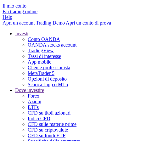
Il mio conto
Fai trading online
Help
Apri un account
Trading
Demo
Apri un conto di prova
Investi
Conto OANDA
OANDA stocks account
TradingView
Tassi di interesse
App mobile
Cliente professionista
MetaTrader 5
Opzioni di deposito
Scarica l'app o MT5
Dove investire
Forex
Azioni
ETFs
CFD su titoli azionari
Indici CFD
CFD sulle materie prime
CFD su criptovalute
CFD su fondi ETF