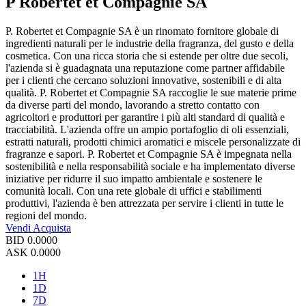
P Robertet et Compagnie SA
P. Robertet et Compagnie SA è un rinomato fornitore globale di
ingredienti naturali per le industrie della fragranza, del gusto e della
cosmetica. Con una ricca storia che si estende per oltre due secoli,
l'azienda si è guadagnata una reputazione come partner affidabile
per i clienti che cercano soluzioni innovative, sostenibili e di alta
qualità. P. Robertet et Compagnie SA raccoglie le sue materie prime
da diverse parti del mondo, lavorando a stretto contatto con
agricoltori e produttori per garantire i più alti standard di qualità e
tracciabilità. L'azienda offre un ampio portafoglio di oli essenziali,
estratti naturali, prodotti chimici aromatici e miscele personalizzate di
fragranze e sapori. P. Robertet et Compagnie SA è impegnata nella
sostenibilità e nella responsabilità sociale e ha implementato diverse
iniziative per ridurre il suo impatto ambientale e sostenere le
comunità locali. Con una rete globale di uffici e stabilimenti
produttivi, l'azienda è ben attrezzata per servire i clienti in tutte le
regioni del mondo.
Vendi
Acquista
BID
0.0000
ASK
0.0000
1H
1D
7D