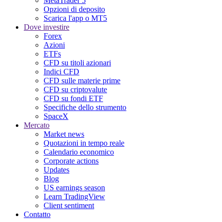
MetaTrader 5
Opzioni di deposito
Scarica l'app o MT5
Dove investire
Forex
Azioni
ETFs
CFD su titoli azionari
Indici CFD
CFD sulle materie prime
CFD su criptovalute
CFD su fondi ETF
Specifiche dello strumento
SpaceX
Mercato
Market news
Quotazioni in tempo reale
Calendario economico
Corporate actions
Updates
Blog
US earnings season
Learn TradingView
Client sentiment
Contatto