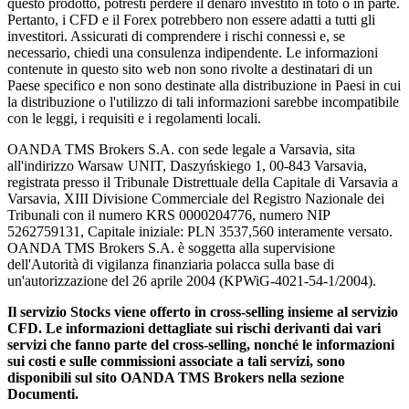
questo prodotto, potresti perdere il denaro investito in toto o in parte.
Pertanto, i CFD e il Forex potrebbero non essere adatti a tutti gli
investitori. Assicurati di comprendere i rischi connessi e, se
necessario, chiedi una consulenza indipendente. Le informazioni
contenute in questo sito web non sono rivolte a destinatari di un
Paese specifico e non sono destinate alla distribuzione in Paesi in cui
la distribuzione o l'utilizzo di tali informazioni sarebbe incompatibile
con le leggi, i requisiti e i regolamenti locali.
OANDA TMS Brokers S.A. con sede legale a Varsavia, sita
all'indirizzo Warsaw UNIT, Daszyńskiego 1, 00-843 Varsavia,
registrata presso il Tribunale Distrettuale della Capitale di Varsavia a
Varsavia, XIII Divisione Commerciale del Registro Nazionale dei
Tribunali con il numero KRS 0000204776, numero NIP
5262759131, Capitale iniziale: PLN 3537,560 interamente versato.
OANDA TMS Brokers S.A. è soggetta alla supervisione
dell'Autorità di vigilanza finanziaria polacca sulla base di
un'autorizzazione del 26 aprile 2004 (KPWiG-4021-54-1/2004).
Il servizio Stocks viene offerto in cross-selling insieme al servizio
CFD. Le informazioni dettagliate sui rischi derivanti dai vari
servizi che fanno parte del cross-selling, nonché le informazioni
sui costi e sulle commissioni associate a tali servizi, sono
disponibili sul sito OANDA TMS Brokers nella sezione
Documenti.