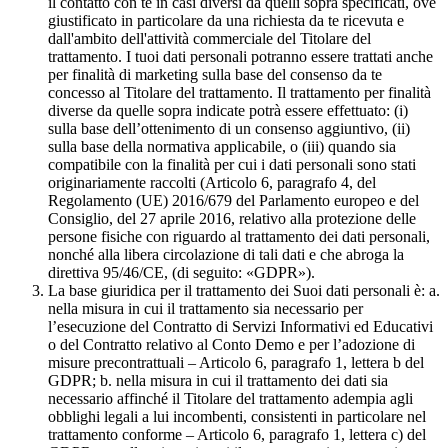
il contatto con te in casi diversi da quelli sopra specificati, ove
giustificato in particolare da una richiesta da te ricevuta e
dall'ambito dell'attività commerciale del Titolare del
trattamento. I tuoi dati personali potranno essere trattati anche
per finalità di marketing sulla base del consenso da te
concesso al Titolare del trattamento. Il trattamento per finalità
diverse da quelle sopra indicate potrà essere effettuato: (i)
sulla base dell’ottenimento di un consenso aggiuntivo, (ii)
sulla base della normativa applicabile, o (iii) quando sia
compatibile con la finalità per cui i dati personali sono stati
originariamente raccolti (Articolo 6, paragrafo 4, del
Regolamento (UE) 2016/679 del Parlamento europeo e del
Consiglio, del 27 aprile 2016, relativo alla protezione delle
persone fisiche con riguardo al trattamento dei dati personali,
nonché alla libera circolazione di tali dati e che abroga la
direttiva 95/46/CE, (di seguito: «GDPR»).
La base giuridica per il trattamento dei Suoi dati personali è: a.
nella misura in cui il trattamento sia necessario per
l’esecuzione del Contratto di Servizi Informativi ed Educativi
o del Contratto relativo al Conto Demo e per l’adozione di
misure precontrattuali – Articolo 6, paragrafo 1, lettera b del
GDPR; b. nella misura in cui il trattamento dei dati sia
necessario affinché il Titolare del trattamento adempia agli
obblighi legali a lui incombenti, consistenti in particolare nel
trattamento conforme – Articolo 6, paragrafo 1, lettera c) del