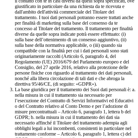
il contatto con te in casi diversi da quelli sopra specificati, ove
giustificato in particolare da una richiesta da te ricevuta e
dall'ambito dell'attività commerciale del Titolare del
trattamento. I tuoi dati personali potranno essere trattati anche
per finalità di marketing sulla base del consenso da te
concesso al Titolare del trattamento. Il trattamento per finalità
diverse da quelle sopra indicate potrà essere effettuato: (i)
sulla base dell’ottenimento di un consenso aggiuntivo, (ii)
sulla base della normativa applicabile, o (iii) quando sia
compatibile con la finalità per cui i dati personali sono stati
originariamente raccolti (Articolo 6, paragrafo 4, del
Regolamento (UE) 2016/679 del Parlamento europeo e del
Consiglio, del 27 aprile 2016, relativo alla protezione delle
persone fisiche con riguardo al trattamento dei dati personali,
nonché alla libera circolazione di tali dati e che abroga la
direttiva 95/46/CE, (di seguito: «GDPR»).
La base giuridica per il trattamento dei Suoi dati personali è: a.
nella misura in cui il trattamento sia necessario per
l’esecuzione del Contratto di Servizi Informativi ed Educativi
o del Contratto relativo al Conto Demo e per l’adozione di
misure precontrattuali – Articolo 6, paragrafo 1, lettera b del
GDPR; b. nella misura in cui il trattamento dei dati sia
necessario affinché il Titolare del trattamento adempia agli
obblighi legali a lui incombenti, consistenti in particolare nel
trattamento conforme – Articolo 6, paragrafo 1, lettera c) del