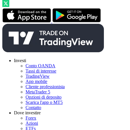
Investi
Conto OANDA
Tassi di interesse
TradingView
App mobile
Cliente professionista
MetaTrader 5
Opzioni di deposito
Scarica l'app o MT5
Contatto
Dove investire
Forex
Azioni
ETFs