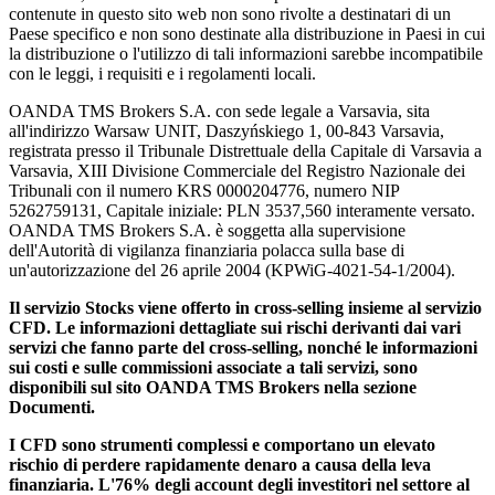
contenute in questo sito web non sono rivolte a destinatari di un
Paese specifico e non sono destinate alla distribuzione in Paesi in cui
la distribuzione o l'utilizzo di tali informazioni sarebbe incompatibile
con le leggi, i requisiti e i regolamenti locali.
OANDA TMS Brokers S.A. con sede legale a Varsavia, sita
all'indirizzo Warsaw UNIT, Daszyńskiego 1, 00-843 Varsavia,
registrata presso il Tribunale Distrettuale della Capitale di Varsavia a
Varsavia, XIII Divisione Commerciale del Registro Nazionale dei
Tribunali con il numero KRS 0000204776, numero NIP
5262759131, Capitale iniziale: PLN 3537,560 interamente versato.
OANDA TMS Brokers S.A. è soggetta alla supervisione
dell'Autorità di vigilanza finanziaria polacca sulla base di
un'autorizzazione del 26 aprile 2004 (KPWiG-4021-54-1/2004).
Il servizio Stocks viene offerto in cross-selling insieme al servizio
CFD. Le informazioni dettagliate sui rischi derivanti dai vari
servizi che fanno parte del cross-selling, nonché le informazioni
sui costi e sulle commissioni associate a tali servizi, sono
disponibili sul sito OANDA TMS Brokers nella sezione
Documenti.
I CFD sono strumenti complessi e comportano un elevato
rischio di perdere rapidamente denaro a causa della leva
finanziaria. L'76% degli account degli investitori nel settore al