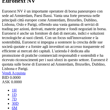
Euronext NV
Euronext NV è un importante operatore di borsa paneuropeo con
sede ad Amsterdam, Paesi Bassi. Vanta una forte presenza nelle
principali città europee come Amsterdam, Bruxelles, Dublino,
Lisbona, Oslo e Parigi, offrendo una vasta gamma di servizi di
trading per azioni, derivati, materie prime e fondi negoziati in borsa.
Euronext è anche un fornitore di dati di mercato, indici e soluzioni
tecnologiche ai suoi clienti. Con un focus sull'innovazione e la
sostenibilità, Euronext si impegna a sostenere la crescita delle sue
società quotate e a fornire agli investitori un accesso trasparente ed
efficiente ai mercati dei capitali. L'azienda è dedicata alla
promozione di pratiche commerciali responsabili e sostenibili e ha
ricevuto riconoscimenti per i suoi sforzi in questo settore. Euronext è
quotata sulle borse di Euronext ad Amsterdam, Bruxelles, Dublino,
Lisbona e Parigi.
Vendi
Acquista
BID
0.0000
ASK
0.0000
1H
1D
7D
30D
6M