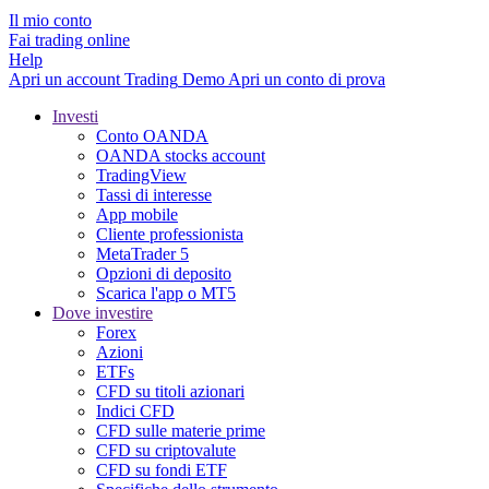
Il mio conto
Fai trading online
Help
Apri un account
Trading
Demo
Apri un conto di prova
Investi
Conto OANDA
OANDA stocks account
TradingView
Tassi di interesse
App mobile
Cliente professionista
MetaTrader 5
Opzioni di deposito
Scarica l'app o MT5
Dove investire
Forex
Azioni
ETFs
CFD su titoli azionari
Indici CFD
CFD sulle materie prime
CFD su criptovalute
CFD su fondi ETF