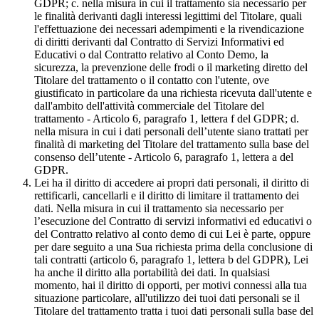
GDPR; c. nella misura in cui il trattamento sia necessario per
le finalità derivanti dagli interessi legittimi del Titolare, quali
l'effettuazione dei necessari adempimenti e la rivendicazione
di diritti derivanti dal Contratto di Servizi Informativi ed
Educativi o dal Contratto relativo al Conto Demo, la
sicurezza, la prevenzione delle frodi o il marketing diretto del
Titolare del trattamento o il contatto con l'utente, ove
giustificato in particolare da una richiesta ricevuta dall'utente e
dall'ambito dell'attività commerciale del Titolare del
trattamento - Articolo 6, paragrafo 1, lettera f del GDPR; d.
nella misura in cui i dati personali dell’utente siano trattati per
finalità di marketing del Titolare del trattamento sulla base del
consenso dell’utente - Articolo 6, paragrafo 1, lettera a del
GDPR.
Lei ha il diritto di accedere ai propri dati personali, il diritto di
rettificarli, cancellarli e il diritto di limitare il trattamento dei
dati. Nella misura in cui il trattamento sia necessario per
l’esecuzione del Contratto di servizi informativi ed educativi o
del Contratto relativo al conto demo di cui Lei è parte, oppure
per dare seguito a una Sua richiesta prima della conclusione di
tali contratti (articolo 6, paragrafo 1, lettera b del GDPR), Lei
ha anche il diritto alla portabilità dei dati. In qualsiasi
momento, hai il diritto di opporti, per motivi connessi alla tua
situazione particolare, all'utilizzo dei tuoi dati personali se il
Titolare del trattamento tratta i tuoi dati personali sulla base del