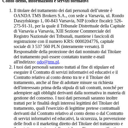
Conto demo, informazioni e servizi formativi
Il titolare del trattamento dei dati personali dell’utente è
OANDA TMS Brokers S.A., con sede a Varsavia, ul. Rondo
Daszyńskiego 1, 00-843 Varsavia, NIP (codice fiscale): 526-
275-91-31, per la quale il Tribunale Distrettuale della Capitale
di Varsavia a Varsavia, XIII Sezione Commerciale del
Registro Nazionale dei Tribunali, mantiene i fascicoli di
registrazione con il numero KRS: 0000204776, capitale
sociale di 3 537 560 PLN (interamente versato). Il
Responsabile della protezione dei dati nominato dal Titolare
del trattamento può essere contattato tramite e-mail
all'indirizzo:
odo@tms.pl
.
I tuoi dati personali saranno trattati al fine di stipulare ed
eseguire il Contratto di servizi informativi ed educativi e il
Contratto relativo al conto demo tra te e il Titolare del
trattamento, anche al fine di adottare misure su richiesta
dell'interessato prima della stipula di tali contratti, nonché per
adempiere agli obblighi derivanti dalla normativa in materia di
gestione del consenso. I tuoi dati personali saranno inoltre
trattati per le finalità degli interessi legittimi del Titolare del
trattamento, quali l'esercizio di legittime pretese contrattuali
derivanti dal Contratto relativo al conto demo o dal Contratto
di servizi informativi ed educativi, la sicurezza, la prevenzione
delle frodi o il marketing diretto del Titolare del trattamento e