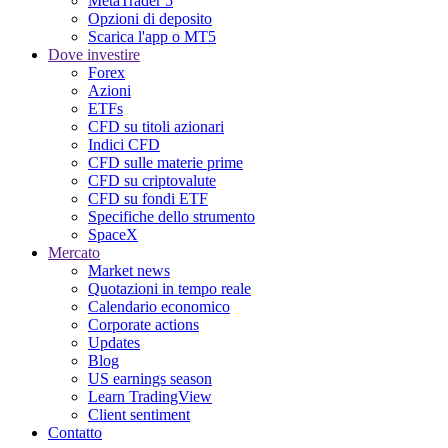
MetaTrader 5
Opzioni di deposito
Scarica l'app o MT5
Dove investire
Forex
Azioni
ETFs
CFD su titoli azionari
Indici CFD
CFD sulle materie prime
CFD su criptovalute
CFD su fondi ETF
Specifiche dello strumento
SpaceX
Mercato
Market news
Quotazioni in tempo reale
Calendario economico
Corporate actions
Updates
Blog
US earnings season
Learn TradingView
Client sentiment
Contatto