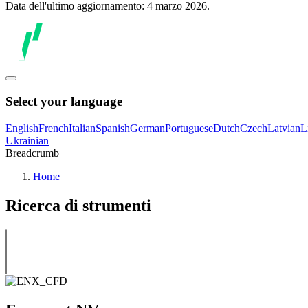
Data dell'ultimo aggiornamento: 4 marzo 2026.
Select your language
English
French
Italian
Spanish
German
Portuguese
Dutch
Czech
Latvian
L
Ukrainian
Breadcrumb
Home
Ricerca di strumenti