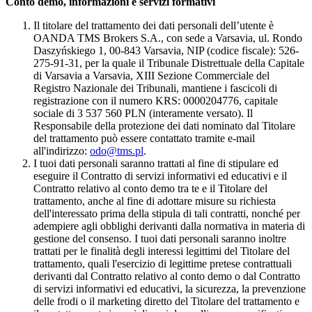
Conto demo, informazioni e servizi formativi
Il titolare del trattamento dei dati personali dell’utente è
OANDA TMS Brokers S.A., con sede a Varsavia, ul. Rondo
Daszyńskiego 1, 00-843 Varsavia, NIP (codice fiscale): 526-
275-91-31, per la quale il Tribunale Distrettuale della Capitale
di Varsavia a Varsavia, XIII Sezione Commerciale del
Registro Nazionale dei Tribunali, mantiene i fascicoli di
registrazione con il numero KRS: 0000204776, capitale
sociale di 3 537 560 PLN (interamente versato). Il
Responsabile della protezione dei dati nominato dal Titolare
del trattamento può essere contattato tramite e-mail
all'indirizzo:
odo@tms.pl
.
I tuoi dati personali saranno trattati al fine di stipulare ed
eseguire il Contratto di servizi informativi ed educativi e il
Contratto relativo al conto demo tra te e il Titolare del
trattamento, anche al fine di adottare misure su richiesta
dell'interessato prima della stipula di tali contratti, nonché per
adempiere agli obblighi derivanti dalla normativa in materia di
gestione del consenso. I tuoi dati personali saranno inoltre
trattati per le finalità degli interessi legittimi del Titolare del
trattamento, quali l'esercizio di legittime pretese contrattuali
derivanti dal Contratto relativo al conto demo o dal Contratto
di servizi informativi ed educativi, la sicurezza, la prevenzione
delle frodi o il marketing diretto del Titolare del trattamento e