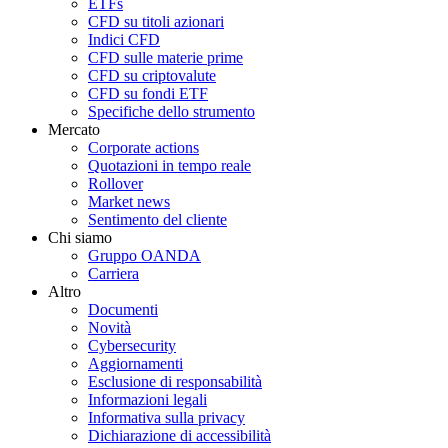
ETFs
CFD su titoli azionari
Indici CFD
CFD sulle materie prime
CFD su criptovalute
CFD su fondi ETF
Specifiche dello strumento
Mercato
Corporate actions
Quotazioni in tempo reale
Rollover
Market news
Sentimento del cliente
Chi siamo
Gruppo OANDA
Carriera
Altro
Documenti
Novità
Cybersecurity
Aggiornamenti
Esclusione di responsabilità
Informazioni legali
Informativa sulla privacy
Dichiarazione di accessibilità