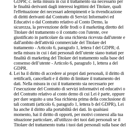
GDPR; c. nella misura in cui il trattamento sia necessario per
le finalità derivanti dagli interessi legittimi del Titolare, quali
l'effettuazione dei necessari adempimenti e la rivendicazione
di diritti derivanti dal Contratto di Servizi Informativi ed
Educativi o dal Contratto relativo al Conto Demo, la
sicurezza, la prevenzione delle frodi o il marketing diretto del
Titolare del trattamento o il contatto con l'utente, ove
giustificato in particolare da una richiesta ricevuta dall'utente e
dall'ambito dell'attività commerciale del Titolare del
trattamento - Articolo 6, paragrafo 1, lettera f del GDPR; d.
nella misura in cui i dati personali dell’utente siano trattati per
finalità di marketing del Titolare del trattamento sulla base del
consenso dell’utente - Articolo 6, paragrafo 1, lettera a del
GDPR.
Lei ha il diritto di accedere ai propri dati personali, il diritto di
rettificarli, cancellarli e il diritto di limitare il trattamento dei
dati. Nella misura in cui il trattamento sia necessario per
l’esecuzione del Contratto di servizi informativi ed educativi o
del Contratto relativo al conto demo di cui Lei è parte, oppure
per dare seguito a una Sua richiesta prima della conclusione di
tali contratti (articolo 6, paragrafo 1, lettera b del GDPR), Lei
ha anche il diritto alla portabilità dei dati. In qualsiasi
momento, hai il diritto di opporti, per motivi connessi alla tua
situazione particolare, all'utilizzo dei tuoi dati personali se il
Titolare del trattamento tratta i tuoi dati personali sulla base del