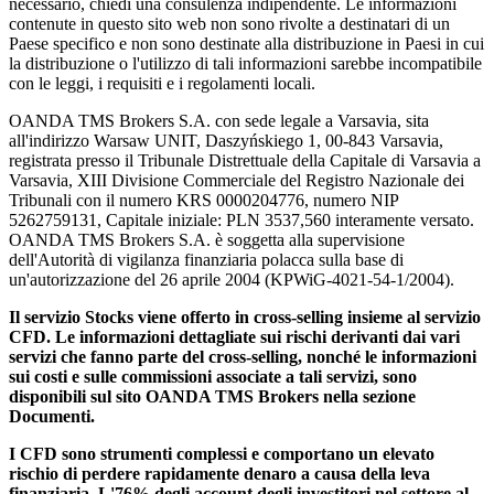
necessario, chiedi una consulenza indipendente. Le informazioni
contenute in questo sito web non sono rivolte a destinatari di un
Paese specifico e non sono destinate alla distribuzione in Paesi in cui
la distribuzione o l'utilizzo di tali informazioni sarebbe incompatibile
con le leggi, i requisiti e i regolamenti locali.
OANDA TMS Brokers S.A. con sede legale a Varsavia, sita
all'indirizzo Warsaw UNIT, Daszyńskiego 1, 00-843 Varsavia,
registrata presso il Tribunale Distrettuale della Capitale di Varsavia a
Varsavia, XIII Divisione Commerciale del Registro Nazionale dei
Tribunali con il numero KRS 0000204776, numero NIP
5262759131, Capitale iniziale: PLN 3537,560 interamente versato.
OANDA TMS Brokers S.A. è soggetta alla supervisione
dell'Autorità di vigilanza finanziaria polacca sulla base di
un'autorizzazione del 26 aprile 2004 (KPWiG-4021-54-1/2004).
Il servizio Stocks viene offerto in cross-selling insieme al servizio
CFD. Le informazioni dettagliate sui rischi derivanti dai vari
servizi che fanno parte del cross-selling, nonché le informazioni
sui costi e sulle commissioni associate a tali servizi, sono
disponibili sul sito OANDA TMS Brokers nella sezione
Documenti.
I CFD sono strumenti complessi e comportano un elevato
rischio di perdere rapidamente denaro a causa della leva
finanziaria. L'76% degli account degli investitori nel settore al