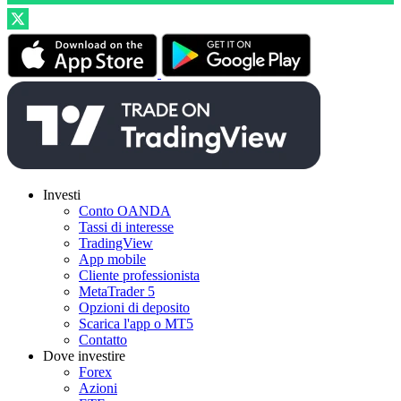
Investi
Conto OANDA
Tassi di interesse
TradingView
App mobile
Cliente professionista
MetaTrader 5
Opzioni di deposito
Scarica l'app o MT5
Contatto
Dove investire
Forex
Azioni