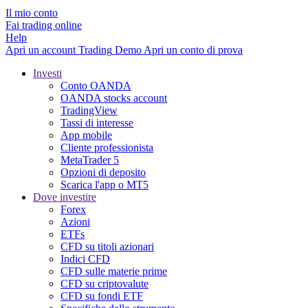
Il mio conto
Fai trading online
Help
Apri un account
Trading
Demo
Apri un conto di prova
Investi
Conto OANDA
OANDA stocks account
TradingView
Tassi di interesse
App mobile
Cliente professionista
MetaTrader 5
Opzioni di deposito
Scarica l'app o MT5
Dove investire
Forex
Azioni
ETFs
CFD su titoli azionari
Indici CFD
CFD sulle materie prime
CFD su criptovalute
CFD su fondi ETF