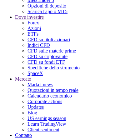
MetaTrader 5
Opzioni di deposito
Scarica l'app o MT5
Dove investire
Forex
Azioni
ETFs
CFD su titoli azionari
Indici CFD
CFD sulle materie prime
CFD su criptovalute
CFD su fondi ETF
Specifiche dello strumento
SpaceX
Mercato
Market news
Quotazioni in tempo reale
Calendario economico
Corporate actions
Updates
Blog
US earnings season
Learn TradingView
Client sentiment
Contatto