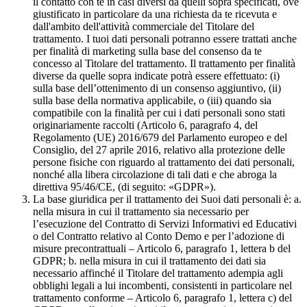
il contatto con te in casi diversi da quelli sopra specificati, ove
giustificato in particolare da una richiesta da te ricevuta e
dall'ambito dell'attività commerciale del Titolare del
trattamento. I tuoi dati personali potranno essere trattati anche
per finalità di marketing sulla base del consenso da te
concesso al Titolare del trattamento. Il trattamento per finalità
diverse da quelle sopra indicate potrà essere effettuato: (i)
sulla base dell’ottenimento di un consenso aggiuntivo, (ii)
sulla base della normativa applicabile, o (iii) quando sia
compatibile con la finalità per cui i dati personali sono stati
originariamente raccolti (Articolo 6, paragrafo 4, del
Regolamento (UE) 2016/679 del Parlamento europeo e del
Consiglio, del 27 aprile 2016, relativo alla protezione delle
persone fisiche con riguardo al trattamento dei dati personali,
nonché alla libera circolazione di tali dati e che abroga la
direttiva 95/46/CE, (di seguito: «GDPR»).
La base giuridica per il trattamento dei Suoi dati personali è: a.
nella misura in cui il trattamento sia necessario per
l’esecuzione del Contratto di Servizi Informativi ed Educativi
o del Contratto relativo al Conto Demo e per l’adozione di
misure precontrattuali – Articolo 6, paragrafo 1, lettera b del
GDPR; b. nella misura in cui il trattamento dei dati sia
necessario affinché il Titolare del trattamento adempia agli
obblighi legali a lui incombenti, consistenti in particolare nel
trattamento conforme – Articolo 6, paragrafo 1, lettera c) del