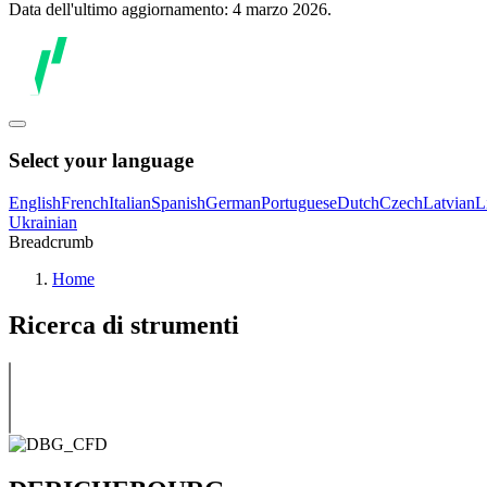
Data dell'ultimo aggiornamento: 4 marzo 2026.
Select your language
English
French
Italian
Spanish
German
Portuguese
Dutch
Czech
Latvian
L
Ukrainian
Breadcrumb
Home
Ricerca di strumenti