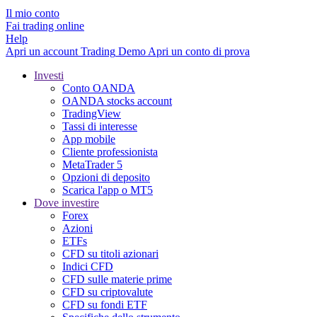
Il mio conto
Fai trading online
Help
Apri un account
Trading
Demo
Apri un conto di prova
Investi
Conto OANDA
OANDA stocks account
TradingView
Tassi di interesse
App mobile
Cliente professionista
MetaTrader 5
Opzioni di deposito
Scarica l'app o MT5
Dove investire
Forex
Azioni
ETFs
CFD su titoli azionari
Indici CFD
CFD sulle materie prime
CFD su criptovalute
CFD su fondi ETF