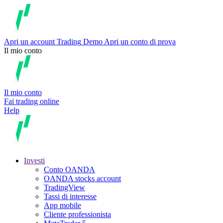
Apri un account
Trading
Demo
Apri un conto di prova
Il mio conto
Il mio conto
Fai trading online
Help
Investi
Conto OANDA
OANDA stocks account
TradingView
Tassi di interesse
App mobile
Cliente professionista