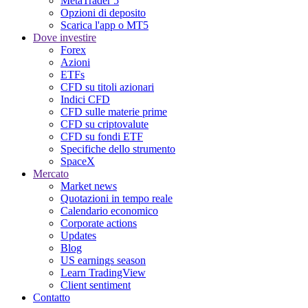
MetaTrader 5
Opzioni di deposito
Scarica l'app o MT5
Dove investire
Forex
Azioni
ETFs
CFD su titoli azionari
Indici CFD
CFD sulle materie prime
CFD su criptovalute
CFD su fondi ETF
Specifiche dello strumento
SpaceX
Mercato
Market news
Quotazioni in tempo reale
Calendario economico
Corporate actions
Updates
Blog
US earnings season
Learn TradingView
Client sentiment
Contatto