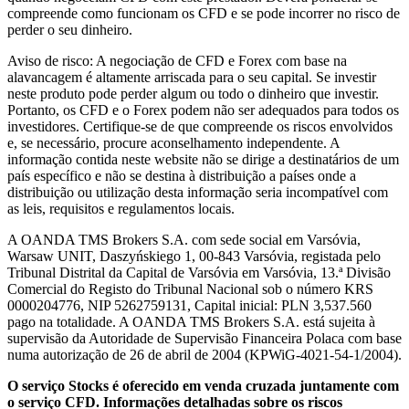
compreende como funcionam os CFD e se pode incorrer no risco de
perder o seu dinheiro.
Aviso de risco: A negociação de CFD e Forex com base na
alavancagem é altamente arriscada para o seu capital. Se investir
neste produto pode perder algum ou todo o dinheiro que investir.
Portanto, os CFD e o Forex podem não ser adequados para todos os
investidores. Certifique-se de que compreende os riscos envolvidos
e, se necessário, procure aconselhamento independente. A
informação contida neste website não se dirige a destinatários de um
país específico e não se destina à distribuição a países onde a
distribuição ou utilização desta informação seria incompatível com
as leis, requisitos e regulamentos locais.
A OANDA TMS Brokers S.A. com sede social em Varsóvia,
Warsaw UNIT, Daszyńskiego 1, 00-843 Varsóvia, registada pelo
Tribunal Distrital da Capital de Varsóvia em Varsóvia, 13.ª Divisão
Comercial do Registo do Tribunal Nacional sob o número KRS
0000204776, NIP 5262759131, Capital inicial: PLN 3,537.560
pago na totalidade. A OANDA TMS Brokers S.A. está sujeita à
supervisão da Autoridade de Supervisão Financeira Polaca com base
numa autorização de 26 de abril de 2004 (KPWiG-4021-54-1/2004).
O serviço Stocks é oferecido em venda cruzada juntamente com
o serviço CFD. Informações detalhadas sobre os riscos