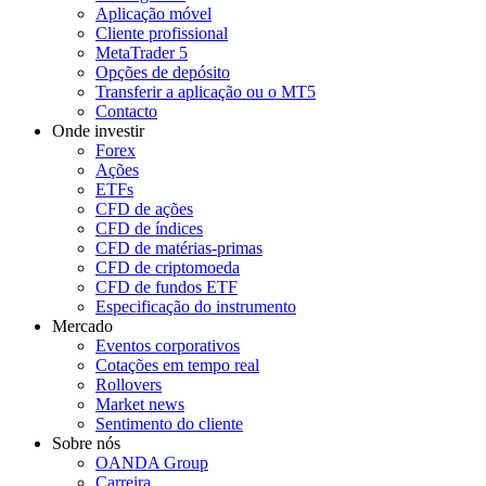
Aplicação móvel
Cliente profissional
MetaTrader 5
Opções de depósito
Transferir a aplicação ou o MT5
Contacto
Onde investir
Forex
Ações
ETFs
CFD de ações
CFD de índices
CFD de matérias-primas
CFD de criptomoeda
CFD de fundos ETF
Especificação do instrumento
Mercado
Eventos corporativos
Cotações em tempo real
Rollovers
Market news
Sentimento do cliente
Sobre nós
OANDA Group
Carreira