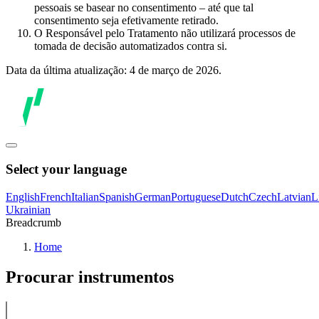
pessoais se basear no consentimento – até que tal
consentimento seja efetivamente retirado.
O Responsável pelo Tratamento não utilizará processos de
tomada de decisão automatizados contra si.
Data da última atualização: 4 de março de 2026.
Select your language
English
French
Italian
Spanish
German
Portuguese
Dutch
Czech
Latvian
L
Ukrainian
Breadcrumb
Home
Procurar instrumentos