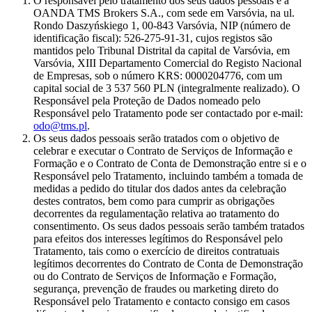
O responsável pelo tratamento dos seus dados pessoais é a
OANDA TMS Brokers S.A., com sede em Varsóvia, na ul.
Rondo Daszyńskiego 1, 00-843 Varsóvia, NIP (número de
identificação fiscal): 526-275-91-31, cujos registos são
mantidos pelo Tribunal Distrital da capital de Varsóvia, em
Varsóvia, XIII Departamento Comercial do Registo Nacional
de Empresas, sob o número KRS: 0000204776, com um
capital social de 3 537 560 PLN (integralmente realizado). O
Responsável pela Proteção de Dados nomeado pelo
Responsável pelo Tratamento pode ser contactado por e-mail:
odo@tms.pl
.
Os seus dados pessoais serão tratados com o objetivo de
celebrar e executar o Contrato de Serviços de Informação e
Formação e o Contrato de Conta de Demonstração entre si e o
Responsável pelo Tratamento, incluindo também a tomada de
medidas a pedido do titular dos dados antes da celebração
destes contratos, bem como para cumprir as obrigações
decorrentes da regulamentação relativa ao tratamento do
consentimento. Os seus dados pessoais serão também tratados
para efeitos dos interesses legítimos do Responsável pelo
Tratamento, tais como o exercício de direitos contratuais
legítimos decorrentes do Contrato de Conta de Demonstração
ou do Contrato de Serviços de Informação e Formação,
segurança, prevenção de fraudes ou marketing direto do
Responsável pelo Tratamento e contacto consigo em casos