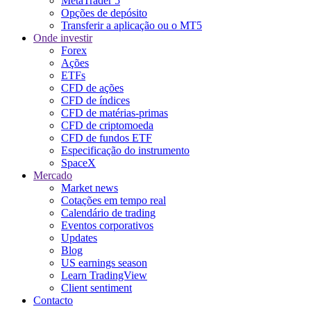
MetaTrader 5
Opções de depósito
Transferir a aplicação ou o MT5
Onde investir
Forex
Ações
ETFs
CFD de ações
CFD de índices
CFD de matérias-primas
CFD de criptomoeda
CFD de fundos ETF
Especificação do instrumento
SpaceX
Mercado
Market news
Cotações em tempo real
Calendário de trading
Eventos corporativos
Updates
Blog
US earnings season
Learn TradingView
Client sentiment
Contacto