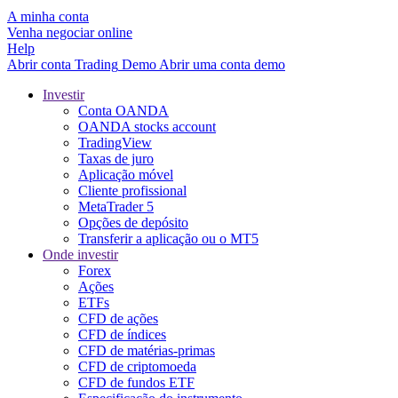
A minha conta
Venha negociar online
Help
Abrir conta
Trading
Demo
Abrir uma conta demo
Investir
Conta OANDA
OANDA stocks account
TradingView
Taxas de juro
Aplicação móvel
Cliente profissional
MetaTrader 5
Opções de depósito
Transferir a aplicação ou o MT5
Onde investir
Forex
Ações
ETFs
CFD de ações
CFD de índices
CFD de matérias-primas
CFD de criptomoeda
CFD de fundos ETF