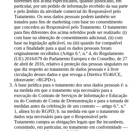
diferentes dos acima especificados, quando justificado, em
particular, por um pedido de informação recebido da sua parte
e pelo âmbito da atividade comercial do Responsável pelo
Tratamento. Os seus dados pessoais podem também ser
tratados para fins de marketing com base no consentimento
que concedeu ao Responsável pelo Tratamento. O tratamento
para fins diferentes dos acima referidos pode ser realizado: (i)
com base na obtenção de consentimento adicional, (ii) com
base na legislação aplicável, ou (iii) quando for compatível
com a finalidade para a qual os dados pessoais foram
originalmente recolhidos (Artigo 6.º, n.º 4, do Regulamento
(UE) 2016/679 do Parlamento Europeu e do Conselho, de 27
de abril de 2016, relativo à proteção das pessoas singulares no
que diz respeito ao tratamento de dados pessoais e à livre
circulação desses dados e que revoga a Diretiva 95/46/CE,
(doravante: «RGPD»).
A base jurídica para o tratamento dos seus dados pessoais é: a.
na medida em que o tratamento seja necessário para a
execução do Contrato de Serviços de Informação e Educação
ou do Contrato de Conta de Demonstração e para a tomada de
medidas antes da celebração de um contrato — artigo 6.º, n.º
1, alínea b) do RGPD; b. na medida em que o tratamento de
dados seja necessário para que o Responsável pelo
Tratamento cumpra as obrigações legais que lhe incumbem,
consistindo, em particular, no tratamento em conformidade —