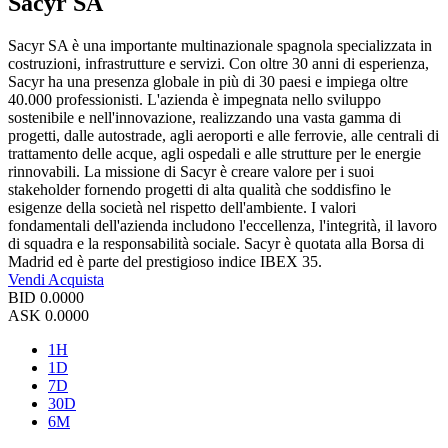
Sacyr SA
Sacyr SA è una importante multinazionale spagnola specializzata in
costruzioni, infrastrutture e servizi. Con oltre 30 anni di esperienza,
Sacyr ha una presenza globale in più di 30 paesi e impiega oltre
40.000 professionisti. L'azienda è impegnata nello sviluppo
sostenibile e nell'innovazione, realizzando una vasta gamma di
progetti, dalle autostrade, agli aeroporti e alle ferrovie, alle centrali di
trattamento delle acque, agli ospedali e alle strutture per le energie
rinnovabili. La missione di Sacyr è creare valore per i suoi
stakeholder fornendo progetti di alta qualità che soddisfino le
esigenze della società nel rispetto dell'ambiente. I valori
fondamentali dell'azienda includono l'eccellenza, l'integrità, il lavoro
di squadra e la responsabilità sociale. Sacyr è quotata alla Borsa di
Madrid ed è parte del prestigioso indice IBEX 35.
Vendi
Acquista
BID
0.0000
ASK
0.0000
1H
1D
7D
30D
6M