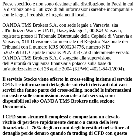
Paese specifico e non sono destinate alla distribuzione in Paesi in cui
la distribuzione o l'utilizzo di tali informazioni sarebbe incompatibile
con le leggi, i requisiti e i regolamenti locali.
OANDA TMS Brokers S.A. con sede legale a Varsavia, sita
all'indirizzo Warsaw UNIT, Daszyńskiego 1, 00-843 Varsavia,
registrata presso il Tribunale Distrettuale della Capitale di Varsavia a
Varsavia, XIII Divisione Commerciale del Registro Nazionale dei
Tribunali con il numero KRS 0000204776, numero NIP
5262759131, Capitale iniziale: PLN 3537,560 interamente versato.
OANDA TMS Brokers S.A. è soggetta alla supervisione
dell'Autorità di vigilanza finanziaria polacca sulla base di
un'autorizzazione del 26 aprile 2004 (KPWiG-4021-54-1/2004).
Il servizio Stocks viene offerto in cross-selling insieme al servizio
CFD. Le informazioni dettagliate sui rischi derivanti dai vari
servizi che fanno parte del cross-selling, nonché le informazioni
sui costi e sulle commissioni associate a tali servizi, sono
disponibili sul sito OANDA TMS Brokers nella sezione
Documenti.
I CFD sono strumenti complessi e comportano un elevato
rischio di perdere rapidamente denaro a causa della leva
finanziaria. L'76% degli account degli investitori nel settore al
dettaglio perde denaro quando fa trading di CFD con questo