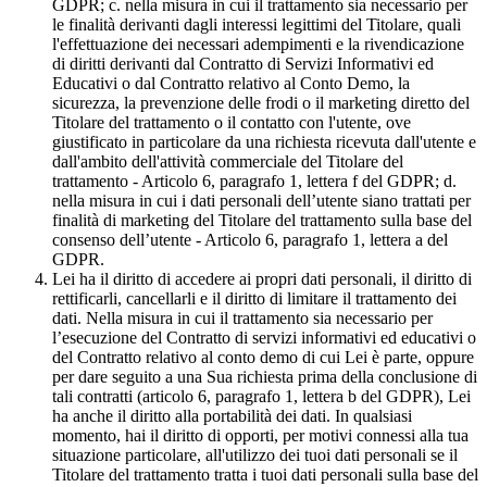
GDPR; c. nella misura in cui il trattamento sia necessario per
le finalità derivanti dagli interessi legittimi del Titolare, quali
l'effettuazione dei necessari adempimenti e la rivendicazione
di diritti derivanti dal Contratto di Servizi Informativi ed
Educativi o dal Contratto relativo al Conto Demo, la
sicurezza, la prevenzione delle frodi o il marketing diretto del
Titolare del trattamento o il contatto con l'utente, ove
giustificato in particolare da una richiesta ricevuta dall'utente e
dall'ambito dell'attività commerciale del Titolare del
trattamento - Articolo 6, paragrafo 1, lettera f del GDPR; d.
nella misura in cui i dati personali dell’utente siano trattati per
finalità di marketing del Titolare del trattamento sulla base del
consenso dell’utente - Articolo 6, paragrafo 1, lettera a del
GDPR.
Lei ha il diritto di accedere ai propri dati personali, il diritto di
rettificarli, cancellarli e il diritto di limitare il trattamento dei
dati. Nella misura in cui il trattamento sia necessario per
l’esecuzione del Contratto di servizi informativi ed educativi o
del Contratto relativo al conto demo di cui Lei è parte, oppure
per dare seguito a una Sua richiesta prima della conclusione di
tali contratti (articolo 6, paragrafo 1, lettera b del GDPR), Lei
ha anche il diritto alla portabilità dei dati. In qualsiasi
momento, hai il diritto di opporti, per motivi connessi alla tua
situazione particolare, all'utilizzo dei tuoi dati personali se il
Titolare del trattamento tratta i tuoi dati personali sulla base del