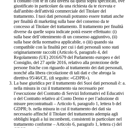
il contatto con te in casi diversi da quelli sopra specificati, ove
giustificato in particolare da una richiesta da te ricevuta e
dall'ambito dell'attività commerciale del Titolare del
trattamento. I tuoi dati personali potranno essere trattati anche
per finalità di marketing sulla base del consenso da te
concesso al Titolare del trattamento. Il trattamento per finalità
diverse da quelle sopra indicate potrà essere effettuato: (i)
sulla base dell’ottenimento di un consenso aggiuntivo, (ii)
sulla base della normativa applicabile, o (iii) quando sia
compatibile con la finalità per cui i dati personali sono stati
originariamente raccolti (Articolo 6, paragrafo 4, del
Regolamento (UE) 2016/679 del Parlamento europeo e del
Consiglio, del 27 aprile 2016, relativo alla protezione delle
persone fisiche con riguardo al trattamento dei dati personali,
nonché alla libera circolazione di tali dati e che abroga la
direttiva 95/46/CE, (di seguito: «GDPR»).
La base giuridica per il trattamento dei Suoi dati personali è: a.
nella misura in cui il trattamento sia necessario per
l’esecuzione del Contratto di Servizi Informativi ed Educativi
o del Contratto relativo al Conto Demo e per l’adozione di
misure precontrattuali – Articolo 6, paragrafo 1, lettera b del
GDPR; b. nella misura in cui il trattamento dei dati sia
necessario affinché il Titolare del trattamento adempia agli
obblighi legali a lui incombenti, consistenti in particolare nel
trattamento conforme – Articolo 6, paragrafo 1, lettera c) del