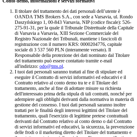
Conto demo, informazioni e servizi formativi
Il titolare del trattamento dei dati personali dell’utente è
OANDA TMS Brokers S.A., con sede a Varsavia, ul. Rondo
Daszyńskiego 1, 00-843 Varsavia, NIP (codice fiscale): 526-
275-91-31, per la quale il Tribunale Distrettuale della Capitale
di Varsavia a Varsavia, XIII Sezione Commerciale del
Registro Nazionale dei Tribunali, mantiene i fascicoli di
registrazione con il numero KRS: 0000204776, capitale
sociale di 3 537 560 PLN (interamente versato). Il
Responsabile della protezione dei dati nominato dal Titolare
del trattamento può essere contattato tramite e-mail
all'indirizzo:
odo@tms.pl
.
I tuoi dati personali saranno trattati al fine di stipulare ed
eseguire il Contratto di servizi informativi ed educativi e il
Contratto relativo al conto demo tra te e il Titolare del
trattamento, anche al fine di adottare misure su richiesta
dell'interessato prima della stipula di tali contratti, nonché per
adempiere agli obblighi derivanti dalla normativa in materia di
gestione del consenso. I tuoi dati personali saranno inoltre
trattati per le finalità degli interessi legittimi del Titolare del
trattamento, quali l'esercizio di legittime pretese contrattuali
derivanti dal Contratto relativo al conto demo o dal Contratto
di servizi informativi ed educativi, la sicurezza, la prevenzione
delle frodi o il marketing diretto del Titolare del trattamento e