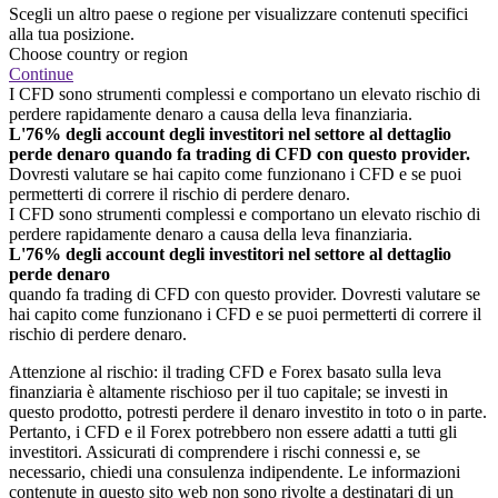
Scegli un altro paese o regione per visualizzare contenuti specifici
alla tua posizione.
Choose country or region
Continue
I CFD sono strumenti complessi e comportano un elevato rischio di
perdere rapidamente denaro a causa della leva finanziaria.
L'76% degli account degli investitori nel settore al dettaglio
perde denaro quando fa trading di CFD con questo provider.
Dovresti valutare se hai capito come funzionano i CFD e se puoi
permetterti di correre il rischio di perdere denaro.
I CFD sono strumenti complessi e comportano un elevato rischio di
perdere rapidamente denaro a causa della leva finanziaria.
L'76% degli account degli investitori nel settore al dettaglio
perde denaro
quando fa trading di CFD con questo provider. Dovresti valutare se
hai capito come funzionano i CFD e se puoi permetterti di correre il
rischio di perdere denaro.
Attenzione al rischio: il trading CFD e Forex basato sulla leva
finanziaria è altamente rischioso per il tuo capitale; se investi in
questo prodotto, potresti perdere il denaro investito in toto o in parte.
Pertanto, i CFD e il Forex potrebbero non essere adatti a tutti gli
investitori. Assicurati di comprendere i rischi connessi e, se
necessario, chiedi una consulenza indipendente. Le informazioni
contenute in questo sito web non sono rivolte a destinatari di un