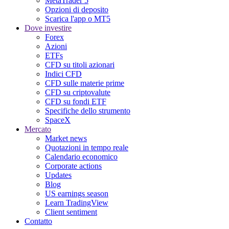
MetaTrader 5
Opzioni di deposito
Scarica l'app o MT5
Dove investire
Forex
Azioni
ETFs
CFD su titoli azionari
Indici CFD
CFD sulle materie prime
CFD su criptovalute
CFD su fondi ETF
Specifiche dello strumento
SpaceX
Mercato
Market news
Quotazioni in tempo reale
Calendario economico
Corporate actions
Updates
Blog
US earnings season
Learn TradingView
Client sentiment
Contatto