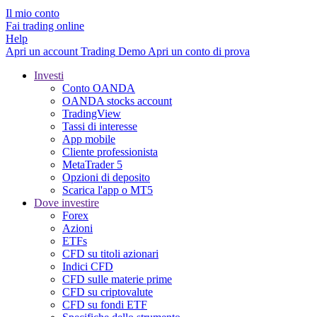
Il mio conto
Fai trading online
Help
Apri un account
Trading
Demo
Apri un conto di prova
Investi
Conto OANDA
OANDA stocks account
TradingView
Tassi di interesse
App mobile
Cliente professionista
MetaTrader 5
Opzioni di deposito
Scarica l'app o MT5
Dove investire
Forex
Azioni
ETFs
CFD su titoli azionari
Indici CFD
CFD sulle materie prime
CFD su criptovalute
CFD su fondi ETF