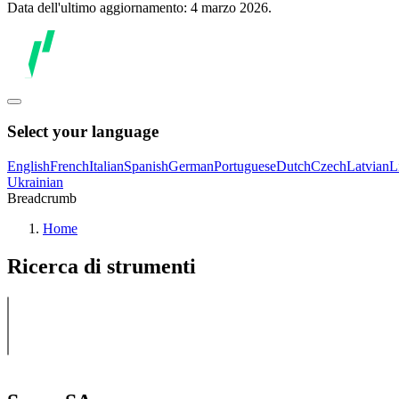
Data dell'ultimo aggiornamento: 4 marzo 2026.
Select your language
English
French
Italian
Spanish
German
Portuguese
Dutch
Czech
Latvian
L
Ukrainian
Breadcrumb
Home
Ricerca di strumenti