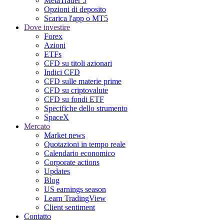
MetaTrader 5
Opzioni di deposito
Scarica l'app o MT5
Dove investire
Forex
Azioni
ETFs
CFD su titoli azionari
Indici CFD
CFD sulle materie prime
CFD su criptovalute
CFD su fondi ETF
Specifiche dello strumento
SpaceX
Mercato
Market news
Quotazioni in tempo reale
Calendario economico
Corporate actions
Updates
Blog
US earnings season
Learn TradingView
Client sentiment
Contatto