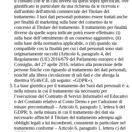
il contatto con te in casi diversi da quelli sopra specificati, ove
giustificato in particolare da una richiesta da te ricevuta e
dall'ambito dell'attività commerciale del Titolare del
trattamento. I tuoi dati personali potranno essere trattati anche
per finalità di marketing sulla base del consenso da te
concesso al Titolare del trattamento. Il trattamento per finalità
diverse da quelle sopra indicate potrà essere effettuato: (i)
sulla base dell’ottenimento di un consenso aggiuntivo, (ii)
sulla base della normativa applicabile, o (iii) quando sia
compatibile con la finalità per cui i dati personali sono stati
originariamente raccolti (Articolo 6, paragrafo 4, del
Regolamento (UE) 2016/679 del Parlamento europeo e del
Consiglio, del 27 aprile 2016, relativo alla protezione delle
persone fisiche con riguardo al trattamento dei dati personali,
nonché alla libera circolazione di tali dati e che abroga la
direttiva 95/46/CE, (di seguito: «GDPR»).
La base giuridica per il trattamento dei Suoi dati personali è: a.
nella misura in cui il trattamento sia necessario per
l’esecuzione del Contratto di Servizi Informativi ed Educativi
o del Contratto relativo al Conto Demo e per l’adozione di
misure precontrattuali – Articolo 6, paragrafo 1, lettera b del
GDPR; b. nella misura in cui il trattamento dei dati sia
necessario affinché il Titolare del trattamento adempia agli
obblighi legali a lui incombenti, consistenti in particolare nel
trattamento conforme – Articolo 6, paragrafo 1, lettera c) del