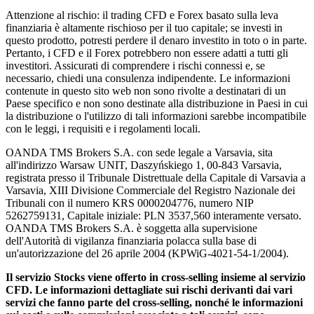
Attenzione al rischio: il trading CFD e Forex basato sulla leva
finanziaria è altamente rischioso per il tuo capitale; se investi in
questo prodotto, potresti perdere il denaro investito in toto o in parte.
Pertanto, i CFD e il Forex potrebbero non essere adatti a tutti gli
investitori. Assicurati di comprendere i rischi connessi e, se
necessario, chiedi una consulenza indipendente. Le informazioni
contenute in questo sito web non sono rivolte a destinatari di un
Paese specifico e non sono destinate alla distribuzione in Paesi in cui
la distribuzione o l'utilizzo di tali informazioni sarebbe incompatibile
con le leggi, i requisiti e i regolamenti locali.
OANDA TMS Brokers S.A. con sede legale a Varsavia, sita
all'indirizzo Warsaw UNIT, Daszyńskiego 1, 00-843 Varsavia,
registrata presso il Tribunale Distrettuale della Capitale di Varsavia a
Varsavia, XIII Divisione Commerciale del Registro Nazionale dei
Tribunali con il numero KRS 0000204776, numero NIP
5262759131, Capitale iniziale: PLN 3537,560 interamente versato.
OANDA TMS Brokers S.A. è soggetta alla supervisione
dell'Autorità di vigilanza finanziaria polacca sulla base di
un'autorizzazione del 26 aprile 2004 (KPWiG-4021-54-1/2004).
Il servizio Stocks viene offerto in cross-selling insieme al servizio
CFD. Le informazioni dettagliate sui rischi derivanti dai vari
servizi che fanno parte del cross-selling, nonché le informazioni