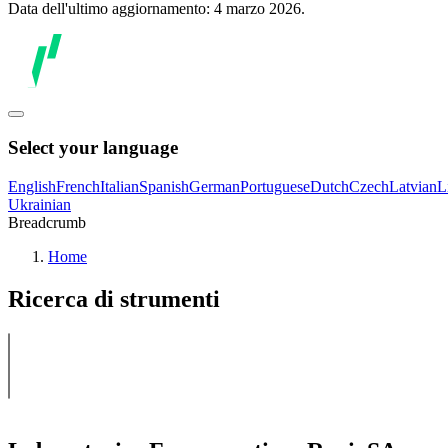
Data dell'ultimo aggiornamento: 4 marzo 2026.
Select your language
English
French
Italian
Spanish
German
Portuguese
Dutch
Czech
Latvian
L
Ukrainian
Breadcrumb
Home
Ricerca di strumenti