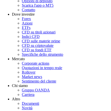
Opzioni di deposito
Scarica l'app o MT5
Contatto
Dove investire
Forex
Azioni
ETFs
CFD su titoli azionari
Indici CFD
CFD sulle materie prime
CFD su criptovalute
CFD su fondi ETF
Specifiche dello strumento
Mercato
Corporate actions
Quotazioni in tempo reale
Rollover
Market news
Sentimento del cliente
Chi siamo
Gruppo OANDA
Carriera
Altro
Documenti
Novità