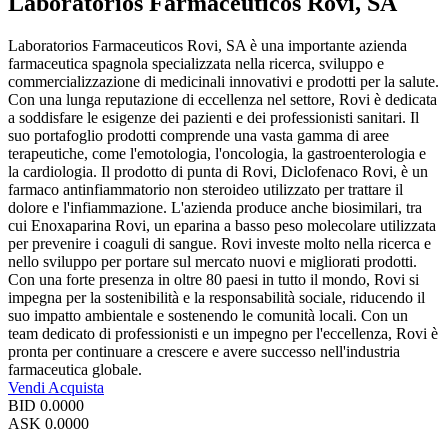
Laboratorios Farmaceuticos Rovi, SA
Laboratorios Farmaceuticos Rovi, SA è una importante azienda
farmaceutica spagnola specializzata nella ricerca, sviluppo e
commercializzazione di medicinali innovativi e prodotti per la salute.
Con una lunga reputazione di eccellenza nel settore, Rovi è dedicata
a soddisfare le esigenze dei pazienti e dei professionisti sanitari. Il
suo portafoglio prodotti comprende una vasta gamma di aree
terapeutiche, come l'emotologia, l'oncologia, la gastroenterologia e
la cardiologia. Il prodotto di punta di Rovi, Diclofenaco Rovi, è un
farmaco antinfiammatorio non steroideo utilizzato per trattare il
dolore e l'infiammazione. L'azienda produce anche biosimilari, tra
cui Enoxaparina Rovi, un eparina a basso peso molecolare utilizzata
per prevenire i coaguli di sangue. Rovi investe molto nella ricerca e
nello sviluppo per portare sul mercato nuovi e migliorati prodotti.
Con una forte presenza in oltre 80 paesi in tutto il mondo, Rovi si
impegna per la sostenibilità e la responsabilità sociale, riducendo il
suo impatto ambientale e sostenendo le comunità locali. Con un
team dedicato di professionisti e un impegno per l'eccellenza, Rovi è
pronta per continuare a crescere e avere successo nell'industria
farmaceutica globale.
Vendi
Acquista
BID
0.0000
ASK
0.0000