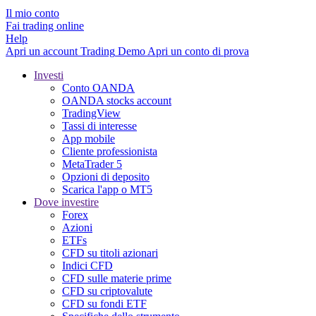
Il mio conto
Fai trading online
Help
Apri un account
Trading
Demo
Apri un conto di prova
Investi
Conto OANDA
OANDA stocks account
TradingView
Tassi di interesse
App mobile
Cliente professionista
MetaTrader 5
Opzioni di deposito
Scarica l'app o MT5
Dove investire
Forex
Azioni
ETFs
CFD su titoli azionari
Indici CFD
CFD sulle materie prime
CFD su criptovalute
CFD su fondi ETF