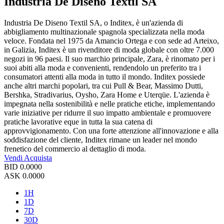
Industria De Diseno Textil SA
Industria De Diseno Textil SA, o Inditex, è un'azienda di
abbigliamento multinazionale spagnola specializzata nella moda
veloce. Fondata nel 1975 da Amancio Ortega e con sede ad Arteixo,
in Galizia, Inditex è un rivenditore di moda globale con oltre 7.000
negozi in 96 paesi. Il suo marchio principale, Zara, è rinomato per i
suoi abiti alla moda e convenienti, rendendolo un preferito tra i
consumatori attenti alla moda in tutto il mondo. Inditex possiede
anche altri marchi popolari, tra cui Pull & Bear, Massimo Dutti,
Bershka, Stradivarius, Oysho, Zara Home e Uterqüe. L'azienda è
impegnata nella sostenibilità e nelle pratiche etiche, implementando
varie iniziative per ridurre il suo impatto ambientale e promuovere
pratiche lavorative eque in tutta la sua catena di
approvvigionamento. Con una forte attenzione all'innovazione e alla
soddisfazione del cliente, Inditex rimane un leader nel mondo
frenetico del commercio al dettaglio di moda.
Vendi
Acquista
BID
0.0000
ASK
0.0000
1H
1D
7D
30D