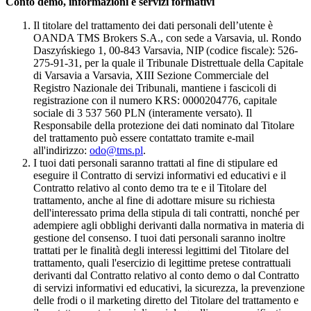
Conto demo, informazioni e servizi formativi
Il titolare del trattamento dei dati personali dell’utente è
OANDA TMS Brokers S.A., con sede a Varsavia, ul. Rondo
Daszyńskiego 1, 00-843 Varsavia, NIP (codice fiscale): 526-
275-91-31, per la quale il Tribunale Distrettuale della Capitale
di Varsavia a Varsavia, XIII Sezione Commerciale del
Registro Nazionale dei Tribunali, mantiene i fascicoli di
registrazione con il numero KRS: 0000204776, capitale
sociale di 3 537 560 PLN (interamente versato). Il
Responsabile della protezione dei dati nominato dal Titolare
del trattamento può essere contattato tramite e-mail
all'indirizzo:
odo@tms.pl
.
I tuoi dati personali saranno trattati al fine di stipulare ed
eseguire il Contratto di servizi informativi ed educativi e il
Contratto relativo al conto demo tra te e il Titolare del
trattamento, anche al fine di adottare misure su richiesta
dell'interessato prima della stipula di tali contratti, nonché per
adempiere agli obblighi derivanti dalla normativa in materia di
gestione del consenso. I tuoi dati personali saranno inoltre
trattati per le finalità degli interessi legittimi del Titolare del
trattamento, quali l'esercizio di legittime pretese contrattuali
derivanti dal Contratto relativo al conto demo o dal Contratto
di servizi informativi ed educativi, la sicurezza, la prevenzione
delle frodi o il marketing diretto del Titolare del trattamento e