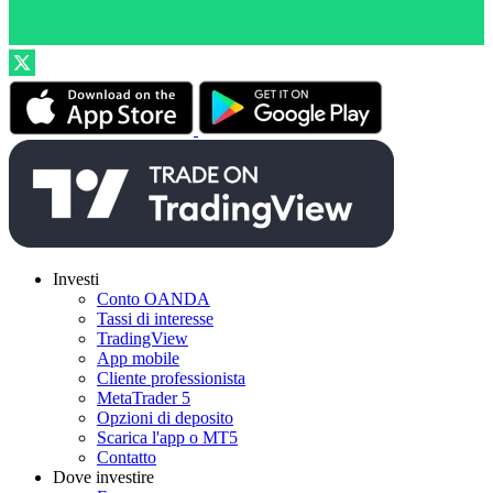
Investi
Conto OANDA
Tassi di interesse
TradingView
App mobile
Cliente professionista
MetaTrader 5
Opzioni di deposito
Scarica l'app o MT5
Contatto
Dove investire