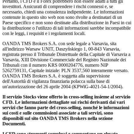
Pertanto, i CFD e il Forex potrebbero non essere adatti a tutti gli
investitori. Assicurati di comprendere i rischi connessi e, se
necessario, chiedi una consulenza indipendente. Le informazioni
contenute in questo sito web non sono rivolte a destinatari di un
Paese specifico e non sono destinate alla distribuzione in Paesi in cui
la distribuzione o l'utilizzo di tali informazioni sarebbe incompatibile
con le leggi, i requisiti e i regolamenti locali.
OANDA TMS Brokers S.A. con sede legale a Varsavia, sita
all'indirizzo Warsaw UNIT, Daszyńskiego 1, 00-843 Varsavia,
registrata presso il Tribunale Distrettuale della Capitale di Varsavia a
Varsavia, XIII Divisione Commerciale del Registro Nazionale dei
Tribunali con il numero KRS 0000204776, numero NIP
5262759131, Capitale iniziale: PLN 3537,560 interamente versato.
OANDA TMS Brokers S.A. è soggetta alla supervisione
dell'Autorità di vigilanza finanziaria polacca sulla base di
un'autorizzazione del 26 aprile 2004 (KPWiG-4021-54-1/2004).
Il servizio Stocks viene offerto in cross-selling insieme al servizio
CFD. Le informazioni dettagliate sui rischi derivanti dai vari
servizi che fanno parte del cross-selling, nonché le informazioni
sui costi e sulle commissioni associate a tali servizi, sono
disponibili sul sito OANDA TMS Brokers nella sezione
Documenti.
I CFD sono strumenti complessi e comportano un elevato