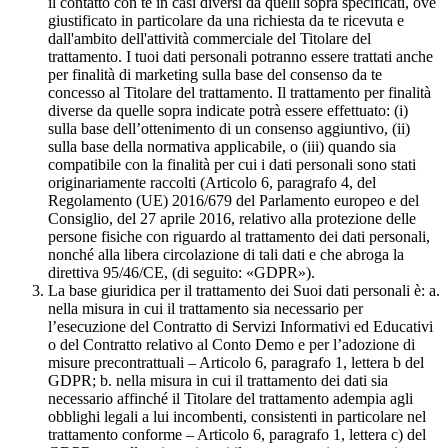
il contatto con te in casi diversi da quelli sopra specificati, ove
giustificato in particolare da una richiesta da te ricevuta e
dall'ambito dell'attività commerciale del Titolare del
trattamento. I tuoi dati personali potranno essere trattati anche
per finalità di marketing sulla base del consenso da te
concesso al Titolare del trattamento. Il trattamento per finalità
diverse da quelle sopra indicate potrà essere effettuato: (i)
sulla base dell’ottenimento di un consenso aggiuntivo, (ii)
sulla base della normativa applicabile, o (iii) quando sia
compatibile con la finalità per cui i dati personali sono stati
originariamente raccolti (Articolo 6, paragrafo 4, del
Regolamento (UE) 2016/679 del Parlamento europeo e del
Consiglio, del 27 aprile 2016, relativo alla protezione delle
persone fisiche con riguardo al trattamento dei dati personali,
nonché alla libera circolazione di tali dati e che abroga la
direttiva 95/46/CE, (di seguito: «GDPR»).
La base giuridica per il trattamento dei Suoi dati personali è: a.
nella misura in cui il trattamento sia necessario per
l’esecuzione del Contratto di Servizi Informativi ed Educativi
o del Contratto relativo al Conto Demo e per l’adozione di
misure precontrattuali – Articolo 6, paragrafo 1, lettera b del
GDPR; b. nella misura in cui il trattamento dei dati sia
necessario affinché il Titolare del trattamento adempia agli
obblighi legali a lui incombenti, consistenti in particolare nel
trattamento conforme – Articolo 6, paragrafo 1, lettera c) del