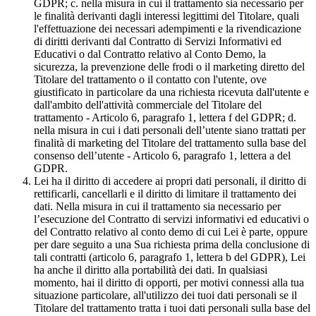
GDPR; c. nella misura in cui il trattamento sia necessario per
le finalità derivanti dagli interessi legittimi del Titolare, quali
l'effettuazione dei necessari adempimenti e la rivendicazione
di diritti derivanti dal Contratto di Servizi Informativi ed
Educativi o dal Contratto relativo al Conto Demo, la
sicurezza, la prevenzione delle frodi o il marketing diretto del
Titolare del trattamento o il contatto con l'utente, ove
giustificato in particolare da una richiesta ricevuta dall'utente e
dall'ambito dell'attività commerciale del Titolare del
trattamento - Articolo 6, paragrafo 1, lettera f del GDPR; d.
nella misura in cui i dati personali dell’utente siano trattati per
finalità di marketing del Titolare del trattamento sulla base del
consenso dell’utente - Articolo 6, paragrafo 1, lettera a del
GDPR.
Lei ha il diritto di accedere ai propri dati personali, il diritto di
rettificarli, cancellarli e il diritto di limitare il trattamento dei
dati. Nella misura in cui il trattamento sia necessario per
l’esecuzione del Contratto di servizi informativi ed educativi o
del Contratto relativo al conto demo di cui Lei è parte, oppure
per dare seguito a una Sua richiesta prima della conclusione di
tali contratti (articolo 6, paragrafo 1, lettera b del GDPR), Lei
ha anche il diritto alla portabilità dei dati. In qualsiasi
momento, hai il diritto di opporti, per motivi connessi alla tua
situazione particolare, all'utilizzo dei tuoi dati personali se il
Titolare del trattamento tratta i tuoi dati personali sulla base del