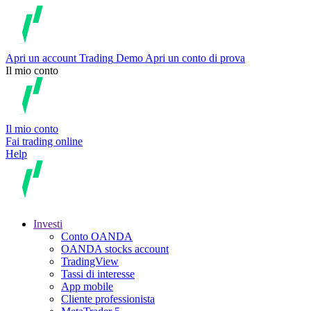
Apri un account
Trading
Demo
Apri un conto di prova
Il mio conto
Il mio conto
Fai trading online
Help
Investi
Conto OANDA
OANDA stocks account
TradingView
Tassi di interesse
App mobile
Cliente professionista