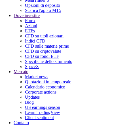
MetaTrader 5
Opzioni di deposito
Scarica l'app o MT5
Dove investire
Forex
Azioni
ETFs
CFD su titoli azionari
Indici CFD
CFD sulle materie prime
CFD su criptovalute
CFD su fondi ETF
Specifiche dello strumento
SpaceX
Mercato
Market news
Quotazioni in tempo reale
Calendario economico
Corporate actions
Updates
Blog
US earnings season
Learn TradingView
Client sentiment
Contatto