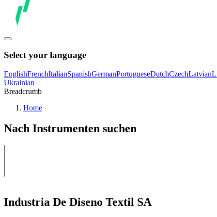
Select your language
English
French
Italian
Spanish
German
Portuguese
Dutch
Czech
Latvian
L
Ukrainian
Breadcrumb
Home
Nach Instrumenten suchen
Industria De Diseno Textil SA