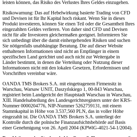
leisten können, das Risiko des Verlustes Ihres Geldes einzugehen.
Risikowarnung: Das auf Hebelwirkung basierte Trading von CFD
und Devisen ist für Ihr Kapital hoch riskant. Wenn Sie in dieses
Produkt investieren, können Sie einen Teil oder die Gesamtheit Ihres
eingezahlten Geldes verlieren. Von daher sind CFD und Devisen
nicht für alle Investoren gleichermaßen geeignet. Informieren Sie
sich unbedingt über die damit einhergehenden Risiken und suchen
Sie nötigenfalls unabhängige Beratung. Die auf dieser Website
enthaltenen Informationen sind nicht an Empfänger in einem
spezifischen Land gerichtet und auch nicht zur Weitergabe in
Länder bestimmt, in denen die Verteilung oder Nutzung dieser
Informationen nicht mit den lokalen Gesetzen, Erfordernissen und
Vorschriften vereinbar wäre.
OANDA TMS Brokers S.A. mit eingetragenem Firmensitz in
Warschau, Warsaw UNIT, Daszyńskiego 1, 00-843 Warschau,
registriert beim Landgericht der Hauptstadt Warschau in Warschau,
XIII. Handelsabteilung des Landesgerichtsregisters unter der KRS-
Nummer 0000204776, NIP-Nummer 5262759131, mit einem
Stammkapital in Höhe von 3.537,560 PLN, das in voller Höhe
eingezahlt ist. Die OANDA TMS Brokers S.A. unterliegt der
Kontrolle durch die polnische Finanzaufsichtsbehörde auf Basis
einer Genehmigung von 26. April 2004 (KPWiG-4021-54-1/2004).