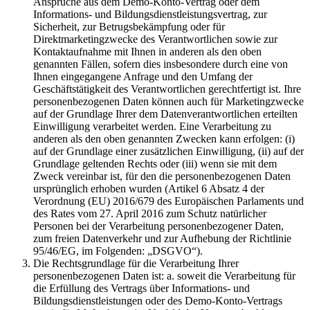
Ansprüche aus dem Demo-Konto-Vertrag oder dem
Informations- und Bildungsdienstleistungsvertrag, zur
Sicherheit, zur Betrugsbekämpfung oder für
Direktmarketingzwecke des Verantwortlichen sowie zur
Kontaktaufnahme mit Ihnen in anderen als den oben
genannten Fällen, sofern dies insbesondere durch eine von
Ihnen eingegangene Anfrage und den Umfang der
Geschäftstätigkeit des Verantwortlichen gerechtfertigt ist. Ihre
personenbezogenen Daten können auch für Marketingzwecke
auf der Grundlage Ihrer dem Datenverantwortlichen erteilten
Einwilligung verarbeitet werden. Eine Verarbeitung zu
anderen als den oben genannten Zwecken kann erfolgen: (i)
auf der Grundlage einer zusätzlichen Einwilligung, (ii) auf der
Grundlage geltenden Rechts oder (iii) wenn sie mit dem
Zweck vereinbar ist, für den die personenbezogenen Daten
ursprünglich erhoben wurden (Artikel 6 Absatz 4 der
Verordnung (EU) 2016/679 des Europäischen Parlaments und
des Rates vom 27. April 2016 zum Schutz natürlicher
Personen bei der Verarbeitung personenbezogener Daten,
zum freien Datenverkehr und zur Aufhebung der Richtlinie
95/46/EG, im Folgenden: „DSGVO“).
Die Rechtsgrundlage für die Verarbeitung Ihrer
personenbezogenen Daten ist: a. soweit die Verarbeitung für
die Erfüllung des Vertrags über Informations- und
Bildungsdienstleistungen oder des Demo-Konto-Vertrags