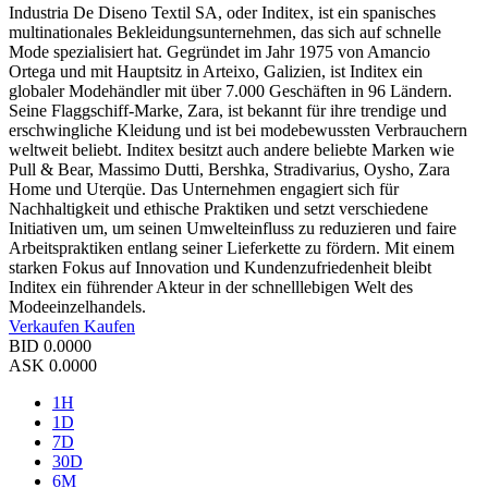
Industria De Diseno Textil SA, oder Inditex, ist ein spanisches
multinationales Bekleidungsunternehmen, das sich auf schnelle
Mode spezialisiert hat. Gegründet im Jahr 1975 von Amancio
Ortega und mit Hauptsitz in Arteixo, Galizien, ist Inditex ein
globaler Modehändler mit über 7.000 Geschäften in 96 Ländern.
Seine Flaggschiff-Marke, Zara, ist bekannt für ihre trendige und
erschwingliche Kleidung und ist bei modebewussten Verbrauchern
weltweit beliebt. Inditex besitzt auch andere beliebte Marken wie
Pull & Bear, Massimo Dutti, Bershka, Stradivarius, Oysho, Zara
Home und Uterqüe. Das Unternehmen engagiert sich für
Nachhaltigkeit und ethische Praktiken und setzt verschiedene
Initiativen um, um seinen Umwelteinfluss zu reduzieren und faire
Arbeitspraktiken entlang seiner Lieferkette zu fördern. Mit einem
starken Fokus auf Innovation und Kundenzufriedenheit bleibt
Inditex ein führender Akteur in der schnelllebigen Welt des
Modeeinzelhandels.
Verkaufen
Kaufen
BID
0.0000
ASK
0.0000
1H
1D
7D
30D
6M