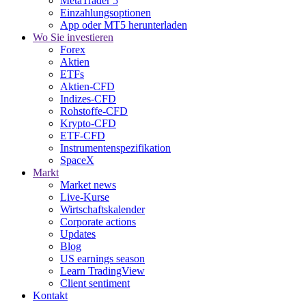
MetaTrader 5
Einzahlungsoptionen
App oder MT5 herunterladen
Wo Sie investieren
Forex
Aktien
ETFs
Aktien-CFD
Indizes-CFD
Rohstoffe-CFD
Krypto-CFD
ETF-CFD
Instrumentenspezifikation
SpaceX
Markt
Market news
Live-Kurse
Wirtschaftskalender
Corporate actions
Updates
Blog
US earnings season
Learn TradingView
Client sentiment
Kontakt