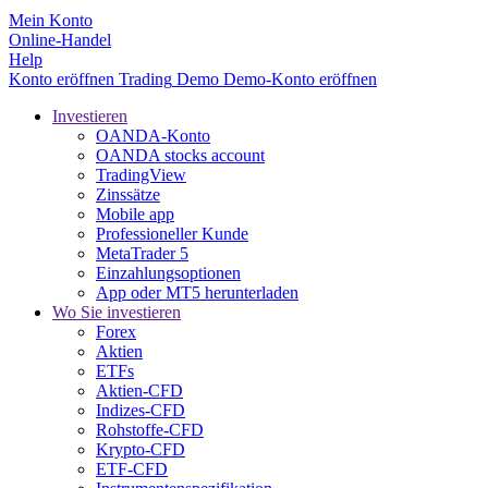
Mein Konto
Online-Handel
Help
Konto eröffnen
Trading
Demo
Demo-Konto eröffnen
Investieren
OANDA-Konto
OANDA stocks account
TradingView
Zinssätze
Mobile app
Professioneller Kunde
MetaTrader 5
Einzahlungsoptionen
App oder MT5 herunterladen
Wo Sie investieren
Forex
Aktien
ETFs
Aktien-CFD
Indizes-CFD
Rohstoffe-CFD
Krypto-CFD
ETF-CFD