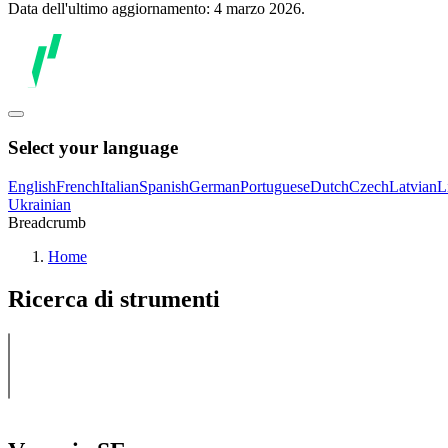
Data dell'ultimo aggiornamento: 4 marzo 2026.
Select your language
English
French
Italian
Spanish
German
Portuguese
Dutch
Czech
Latvian
L
Ukrainian
Breadcrumb
Home
Ricerca di strumenti