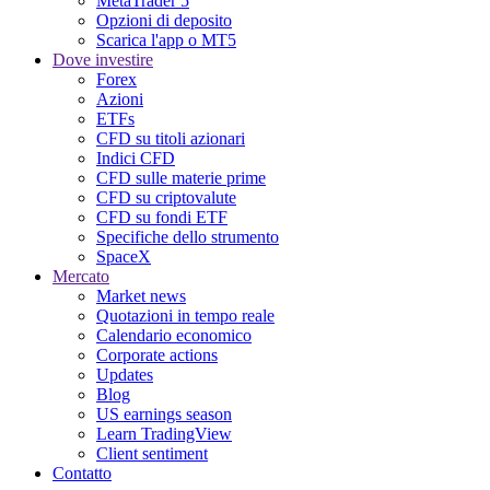
MetaTrader 5
Opzioni di deposito
Scarica l'app o MT5
Dove investire
Forex
Azioni
ETFs
CFD su titoli azionari
Indici CFD
CFD sulle materie prime
CFD su criptovalute
CFD su fondi ETF
Specifiche dello strumento
SpaceX
Mercato
Market news
Quotazioni in tempo reale
Calendario economico
Corporate actions
Updates
Blog
US earnings season
Learn TradingView
Client sentiment
Contatto