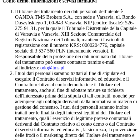
Conto demo, informazioni e servizi formativi
Il titolare del trattamento dei dati personali dell’utente è
OANDA TMS Brokers S.A., con sede a Varsavia, ul. Rondo
Daszyńskiego 1, 00-843 Varsavia, NIP (codice fiscale): 526-
275-91-31, per la quale il Tribunale Distrettuale della Capitale
di Varsavia a Varsavia, XIII Sezione Commerciale del
Registro Nazionale dei Tribunali, mantiene i fascicoli di
registrazione con il numero KRS: 0000204776, capitale
sociale di 3 537 560 PLN (interamente versato). Il
Responsabile della protezione dei dati nominato dal Titolare
del trattamento può essere contattato tramite e-mail
all'indirizzo:
odo@tms.pl
.
I tuoi dati personali saranno trattati al fine di stipulare ed
eseguire il Contratto di servizi informativi ed educativi e il
Contratto relativo al conto demo tra te e il Titolare del
trattamento, anche al fine di adottare misure su richiesta
dell'interessato prima della stipula di tali contratti, nonché per
adempiere agli obblighi derivanti dalla normativa in materia di
gestione del consenso. I tuoi dati personali saranno inoltre
trattati per le finalità degli interessi legittimi del Titolare del
trattamento, quali l'esercizio di legittime pretese contrattuali
derivanti dal Contratto relativo al conto demo o dal Contratto
di servizi informativi ed educativi, la sicurezza, la prevenzione
delle frodi o il marketing diretto del Titolare del trattamento e