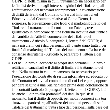
GDPR; c. nella misura in cui il trattamento sia necessario per
le finalità derivanti dagli interessi legittimi del Titolare, quali
l'effettuazione dei necessari adempimenti e la rivendicazione
di diritti derivanti dal Contratto di Servizi Informativi ed
Educativi o dal Contratto relativo al Conto Demo, la
sicurezza, la prevenzione delle frodi o il marketing diretto del
Titolare del trattamento o il contatto con l'utente, ove
giustificato in particolare da una richiesta ricevuta dall'utente e
dall'ambito dell'attività commerciale del Titolare del
trattamento - Articolo 6, paragrafo 1, lettera f del GDPR; d.
nella misura in cui i dati personali dell’utente siano trattati per
finalità di marketing del Titolare del trattamento sulla base del
consenso dell’utente - Articolo 6, paragrafo 1, lettera a del
GDPR.
Lei ha il diritto di accedere ai propri dati personali, il diritto di
rettificarli, cancellarli e il diritto di limitare il trattamento dei
dati. Nella misura in cui il trattamento sia necessario per
l’esecuzione del Contratto di servizi informativi ed educativi o
del Contratto relativo al conto demo di cui Lei è parte, oppure
per dare seguito a una Sua richiesta prima della conclusione di
tali contratti (articolo 6, paragrafo 1, lettera b del GDPR), Lei
ha anche il diritto alla portabilità dei dati. In qualsiasi
momento, hai il diritto di opporti, per motivi connessi alla tua
situazione particolare, all'utilizzo dei tuoi dati personali se il
Titolare del trattamento tratta i tuoi dati personali sulla base del