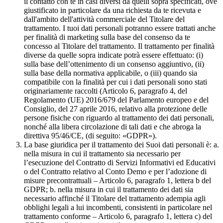
il contatto con te in casi diversi da quelli sopra specificati, ove
giustificato in particolare da una richiesta da te ricevuta e
dall'ambito dell'attività commerciale del Titolare del
trattamento. I tuoi dati personali potranno essere trattati anche
per finalità di marketing sulla base del consenso da te
concesso al Titolare del trattamento. Il trattamento per finalità
diverse da quelle sopra indicate potrà essere effettuato: (i)
sulla base dell’ottenimento di un consenso aggiuntivo, (ii)
sulla base della normativa applicabile, o (iii) quando sia
compatibile con la finalità per cui i dati personali sono stati
originariamente raccolti (Articolo 6, paragrafo 4, del
Regolamento (UE) 2016/679 del Parlamento europeo e del
Consiglio, del 27 aprile 2016, relativo alla protezione delle
persone fisiche con riguardo al trattamento dei dati personali,
nonché alla libera circolazione di tali dati e che abroga la
direttiva 95/46/CE, (di seguito: «GDPR»).
La base giuridica per il trattamento dei Suoi dati personali è: a.
nella misura in cui il trattamento sia necessario per
l’esecuzione del Contratto di Servizi Informativi ed Educativi
o del Contratto relativo al Conto Demo e per l’adozione di
misure precontrattuali – Articolo 6, paragrafo 1, lettera b del
GDPR; b. nella misura in cui il trattamento dei dati sia
necessario affinché il Titolare del trattamento adempia agli
obblighi legali a lui incombenti, consistenti in particolare nel
trattamento conforme – Articolo 6, paragrafo 1, lettera c) del