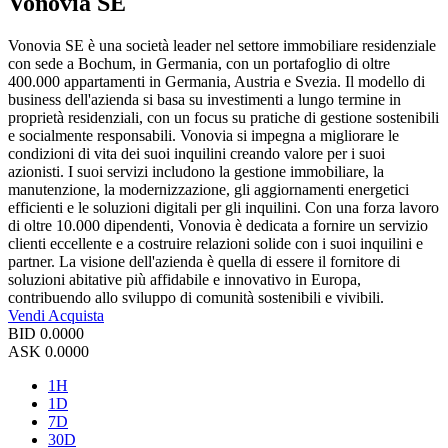
Vonovia SE
Vonovia SE è una società leader nel settore immobiliare residenziale
con sede a Bochum, in Germania, con un portafoglio di oltre
400.000 appartamenti in Germania, Austria e Svezia. Il modello di
business dell'azienda si basa su investimenti a lungo termine in
proprietà residenziali, con un focus su pratiche di gestione sostenibili
e socialmente responsabili. Vonovia si impegna a migliorare le
condizioni di vita dei suoi inquilini creando valore per i suoi
azionisti. I suoi servizi includono la gestione immobiliare, la
manutenzione, la modernizzazione, gli aggiornamenti energetici
efficienti e le soluzioni digitali per gli inquilini. Con una forza lavoro
di oltre 10.000 dipendenti, Vonovia è dedicata a fornire un servizio
clienti eccellente e a costruire relazioni solide con i suoi inquilini e
partner. La visione dell'azienda è quella di essere il fornitore di
soluzioni abitative più affidabile e innovativo in Europa,
contribuendo allo sviluppo di comunità sostenibili e vivibili.
Vendi
Acquista
BID
0.0000
ASK
0.0000
1H
1D
7D
30D