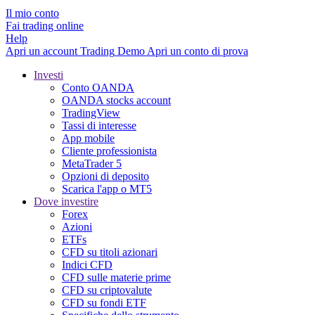
Il mio conto
Fai trading online
Help
Apri un account
Trading
Demo
Apri un conto di prova
Investi
Conto OANDA
OANDA stocks account
TradingView
Tassi di interesse
App mobile
Cliente professionista
MetaTrader 5
Opzioni di deposito
Scarica l'app o MT5
Dove investire
Forex
Azioni
ETFs
CFD su titoli azionari
Indici CFD
CFD sulle materie prime
CFD su criptovalute
CFD su fondi ETF