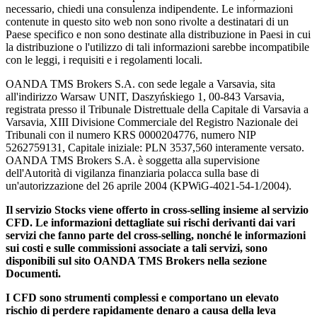
necessario, chiedi una consulenza indipendente. Le informazioni
contenute in questo sito web non sono rivolte a destinatari di un
Paese specifico e non sono destinate alla distribuzione in Paesi in cui
la distribuzione o l'utilizzo di tali informazioni sarebbe incompatibile
con le leggi, i requisiti e i regolamenti locali.
OANDA TMS Brokers S.A. con sede legale a Varsavia, sita
all'indirizzo Warsaw UNIT, Daszyńskiego 1, 00-843 Varsavia,
registrata presso il Tribunale Distrettuale della Capitale di Varsavia a
Varsavia, XIII Divisione Commerciale del Registro Nazionale dei
Tribunali con il numero KRS 0000204776, numero NIP
5262759131, Capitale iniziale: PLN 3537,560 interamente versato.
OANDA TMS Brokers S.A. è soggetta alla supervisione
dell'Autorità di vigilanza finanziaria polacca sulla base di
un'autorizzazione del 26 aprile 2004 (KPWiG-4021-54-1/2004).
Il servizio Stocks viene offerto in cross-selling insieme al servizio
CFD. Le informazioni dettagliate sui rischi derivanti dai vari
servizi che fanno parte del cross-selling, nonché le informazioni
sui costi e sulle commissioni associate a tali servizi, sono
disponibili sul sito OANDA TMS Brokers nella sezione
Documenti.
I CFD sono strumenti complessi e comportano un elevato
rischio di perdere rapidamente denaro a causa della leva