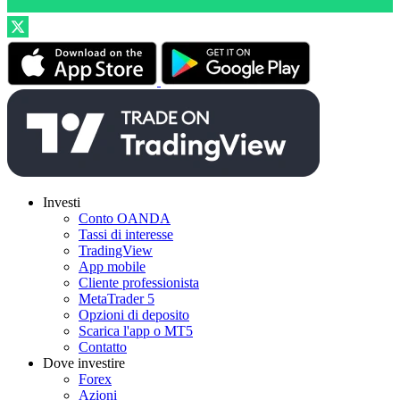
Investi
Conto OANDA
Tassi di interesse
TradingView
App mobile
Cliente professionista
MetaTrader 5
Opzioni di deposito
Scarica l'app o MT5
Contatto
Dove investire
Forex
Azioni