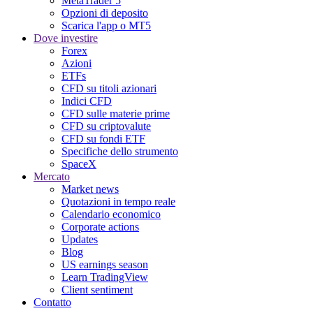
MetaTrader 5
Opzioni di deposito
Scarica l'app o MT5
Dove investire
Forex
Azioni
ETFs
CFD su titoli azionari
Indici CFD
CFD sulle materie prime
CFD su criptovalute
CFD su fondi ETF
Specifiche dello strumento
SpaceX
Mercato
Market news
Quotazioni in tempo reale
Calendario economico
Corporate actions
Updates
Blog
US earnings season
Learn TradingView
Client sentiment
Contatto