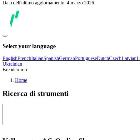
Data dell'ultimo aggiornamento: 4 marzo 2026.
Select your language
English
French
Italian
Spanish
German
Portuguese
Dutch
Czech
Latvian
L
Ukrainian
Breadcrumb
Home
Ricerca di strumenti