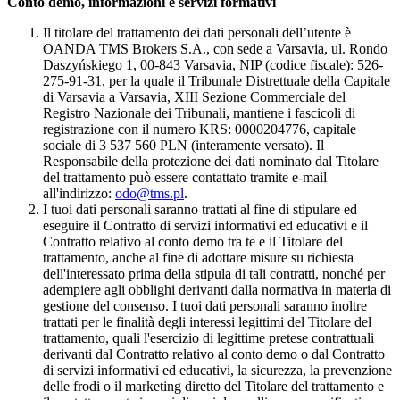
Conto demo, informazioni e servizi formativi
Il titolare del trattamento dei dati personali dell’utente è
OANDA TMS Brokers S.A., con sede a Varsavia, ul. Rondo
Daszyńskiego 1, 00-843 Varsavia, NIP (codice fiscale): 526-
275-91-31, per la quale il Tribunale Distrettuale della Capitale
di Varsavia a Varsavia, XIII Sezione Commerciale del
Registro Nazionale dei Tribunali, mantiene i fascicoli di
registrazione con il numero KRS: 0000204776, capitale
sociale di 3 537 560 PLN (interamente versato). Il
Responsabile della protezione dei dati nominato dal Titolare
del trattamento può essere contattato tramite e-mail
all'indirizzo:
odo@tms.pl
.
I tuoi dati personali saranno trattati al fine di stipulare ed
eseguire il Contratto di servizi informativi ed educativi e il
Contratto relativo al conto demo tra te e il Titolare del
trattamento, anche al fine di adottare misure su richiesta
dell'interessato prima della stipula di tali contratti, nonché per
adempiere agli obblighi derivanti dalla normativa in materia di
gestione del consenso. I tuoi dati personali saranno inoltre
trattati per le finalità degli interessi legittimi del Titolare del
trattamento, quali l'esercizio di legittime pretese contrattuali
derivanti dal Contratto relativo al conto demo o dal Contratto
di servizi informativi ed educativi, la sicurezza, la prevenzione
delle frodi o il marketing diretto del Titolare del trattamento e