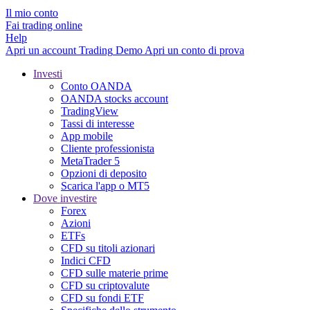
Il mio conto
Fai trading online
Help
Apri un account
Trading
Demo
Apri un conto di prova
Investi
Conto OANDA
OANDA stocks account
TradingView
Tassi di interesse
App mobile
Cliente professionista
MetaTrader 5
Opzioni di deposito
Scarica l'app o MT5
Dove investire
Forex
Azioni
ETFs
CFD su titoli azionari
Indici CFD
CFD sulle materie prime
CFD su criptovalute
CFD su fondi ETF