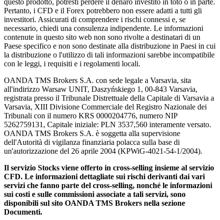
questo prodotto, potresti perdere il denaro investito in toto o in parte.
Pertanto, i CFD e il Forex potrebbero non essere adatti a tutti gli
investitori. Assicurati di comprendere i rischi connessi e, se
necessario, chiedi una consulenza indipendente. Le informazioni
contenute in questo sito web non sono rivolte a destinatari di un
Paese specifico e non sono destinate alla distribuzione in Paesi in cui
la distribuzione o l'utilizzo di tali informazioni sarebbe incompatibile
con le leggi, i requisiti e i regolamenti locali.
OANDA TMS Brokers S.A. con sede legale a Varsavia, sita
all'indirizzo Warsaw UNIT, Daszyńskiego 1, 00-843 Varsavia,
registrata presso il Tribunale Distrettuale della Capitale di Varsavia a
Varsavia, XIII Divisione Commerciale del Registro Nazionale dei
Tribunali con il numero KRS 0000204776, numero NIP
5262759131, Capitale iniziale: PLN 3537,560 interamente versato.
OANDA TMS Brokers S.A. è soggetta alla supervisione
dell'Autorità di vigilanza finanziaria polacca sulla base di
un'autorizzazione del 26 aprile 2004 (KPWiG-4021-54-1/2004).
Il servizio Stocks viene offerto in cross-selling insieme al servizio
CFD. Le informazioni dettagliate sui rischi derivanti dai vari
servizi che fanno parte del cross-selling, nonché le informazioni
sui costi e sulle commissioni associate a tali servizi, sono
disponibili sul sito OANDA TMS Brokers nella sezione
Documenti.