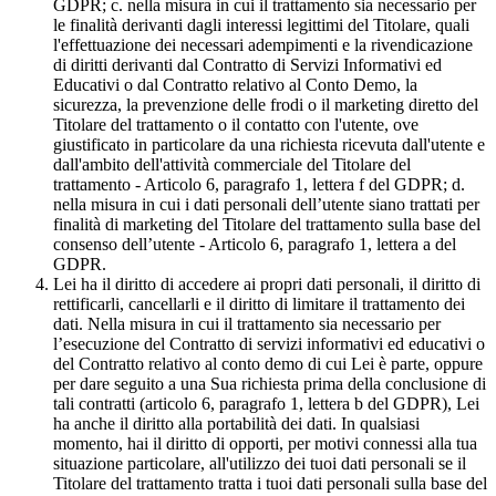
GDPR; c. nella misura in cui il trattamento sia necessario per
le finalità derivanti dagli interessi legittimi del Titolare, quali
l'effettuazione dei necessari adempimenti e la rivendicazione
di diritti derivanti dal Contratto di Servizi Informativi ed
Educativi o dal Contratto relativo al Conto Demo, la
sicurezza, la prevenzione delle frodi o il marketing diretto del
Titolare del trattamento o il contatto con l'utente, ove
giustificato in particolare da una richiesta ricevuta dall'utente e
dall'ambito dell'attività commerciale del Titolare del
trattamento - Articolo 6, paragrafo 1, lettera f del GDPR; d.
nella misura in cui i dati personali dell’utente siano trattati per
finalità di marketing del Titolare del trattamento sulla base del
consenso dell’utente - Articolo 6, paragrafo 1, lettera a del
GDPR.
Lei ha il diritto di accedere ai propri dati personali, il diritto di
rettificarli, cancellarli e il diritto di limitare il trattamento dei
dati. Nella misura in cui il trattamento sia necessario per
l’esecuzione del Contratto di servizi informativi ed educativi o
del Contratto relativo al conto demo di cui Lei è parte, oppure
per dare seguito a una Sua richiesta prima della conclusione di
tali contratti (articolo 6, paragrafo 1, lettera b del GDPR), Lei
ha anche il diritto alla portabilità dei dati. In qualsiasi
momento, hai il diritto di opporti, per motivi connessi alla tua
situazione particolare, all'utilizzo dei tuoi dati personali se il
Titolare del trattamento tratta i tuoi dati personali sulla base del