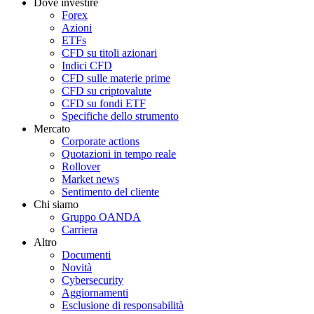
Dove investire
Forex
Azioni
ETFs
CFD su titoli azionari
Indici CFD
CFD sulle materie prime
CFD su criptovalute
CFD su fondi ETF
Specifiche dello strumento
Mercato
Corporate actions
Quotazioni in tempo reale
Rollover
Market news
Sentimento del cliente
Chi siamo
Gruppo OANDA
Carriera
Altro
Documenti
Novità
Cybersecurity
Aggiornamenti
Esclusione di responsabilità