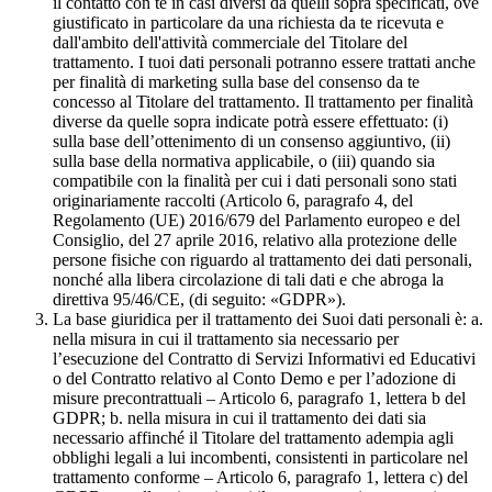
il contatto con te in casi diversi da quelli sopra specificati, ove
giustificato in particolare da una richiesta da te ricevuta e
dall'ambito dell'attività commerciale del Titolare del
trattamento. I tuoi dati personali potranno essere trattati anche
per finalità di marketing sulla base del consenso da te
concesso al Titolare del trattamento. Il trattamento per finalità
diverse da quelle sopra indicate potrà essere effettuato: (i)
sulla base dell’ottenimento di un consenso aggiuntivo, (ii)
sulla base della normativa applicabile, o (iii) quando sia
compatibile con la finalità per cui i dati personali sono stati
originariamente raccolti (Articolo 6, paragrafo 4, del
Regolamento (UE) 2016/679 del Parlamento europeo e del
Consiglio, del 27 aprile 2016, relativo alla protezione delle
persone fisiche con riguardo al trattamento dei dati personali,
nonché alla libera circolazione di tali dati e che abroga la
direttiva 95/46/CE, (di seguito: «GDPR»).
La base giuridica per il trattamento dei Suoi dati personali è: a.
nella misura in cui il trattamento sia necessario per
l’esecuzione del Contratto di Servizi Informativi ed Educativi
o del Contratto relativo al Conto Demo e per l’adozione di
misure precontrattuali – Articolo 6, paragrafo 1, lettera b del
GDPR; b. nella misura in cui il trattamento dei dati sia
necessario affinché il Titolare del trattamento adempia agli
obblighi legali a lui incombenti, consistenti in particolare nel
trattamento conforme – Articolo 6, paragrafo 1, lettera c) del