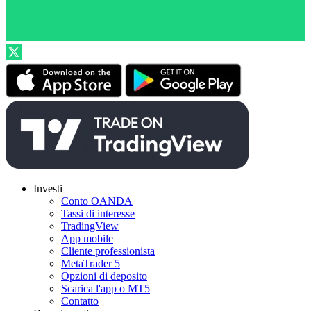
Investi
Conto OANDA
Tassi di interesse
TradingView
App mobile
Cliente professionista
MetaTrader 5
Opzioni di deposito
Scarica l'app o MT5
Contatto