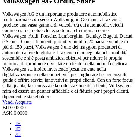
Volkswagen AG Ordin. Share
Volkswagen AG è un importante produttore automobilistico
multinazionale con sede a Wolfsburg, in Germania. L'azienda
produce una vasta gamma di veicoli, tra cui automobili, veicoli
commerciali e motociclette, sotto marchi rinomati come
Volkswagen, Audi, Porsche, Lamborghini, Bentley, Bugatti, Ducati
e Scania. Con stabilimenti produttivi in oltre 20 paesi e vendite in
più di 150 paesi, Volkswagen è uno dei maggiori produttori di
automobili a livello globale. L'azienda è impegnata nella mobilità
sostenibile e si è posta ambiziosi obiettivi per ridurre la propria
impronta di carbonio e diventare un leader nella mobilità elettrica.
Volkswagen sta inoltre investendo pesantemente nella
digitalizzazione e nella connettività per migliorare l'esperienza di
guida e offrire servizi innovativi ai propri clienti. Con un forte focus
sulla qualità, la sicurezza e la soddisfazione del cliente, Volkswagen
mira ad essere un partner affidabile e di fiducia per i propri clienti,
dipendenti e stakeholder.
Vendi
Acquista
BID
0.0000
ASK
0.0000
1H
1D
7D