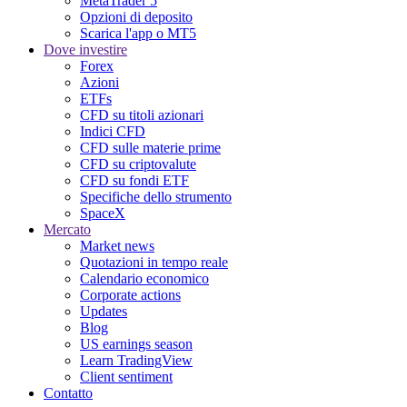
MetaTrader 5
Opzioni di deposito
Scarica l'app o MT5
Dove investire
Forex
Azioni
ETFs
CFD su titoli azionari
Indici CFD
CFD sulle materie prime
CFD su criptovalute
CFD su fondi ETF
Specifiche dello strumento
SpaceX
Mercato
Market news
Quotazioni in tempo reale
Calendario economico
Corporate actions
Updates
Blog
US earnings season
Learn TradingView
Client sentiment
Contatto