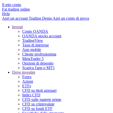
Il mio conto
Fai trading online
Help
Apri un account
Trading
Demo
Apri un conto di prova
Investi
Conto OANDA
OANDA stocks account
TradingView
Tassi di interesse
App mobile
Cliente professionista
MetaTrader 5
Opzioni di deposito
Scarica l'app o MT5
Dove investire
Forex
Azioni
ETFs
CFD su titoli azionari
Indici CFD
CFD sulle materie prime
CFD su criptovalute
CFD su fondi ETF