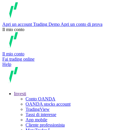
Apri un account
Trading
Demo
Apri un conto di prova
Il mio conto
Il mio conto
Fai trading online
Help
Investi
Conto OANDA
OANDA stocks account
TradingView
Tassi di interesse
App mobile
Cliente professionista