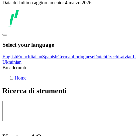
Data dell'ultimo aggiornamento: 4 marzo 2026.
Select your language
English
French
Italian
Spanish
German
Portuguese
Dutch
Czech
Latvian
L
Ukrainian
Breadcrumb
Home
Ricerca di strumenti