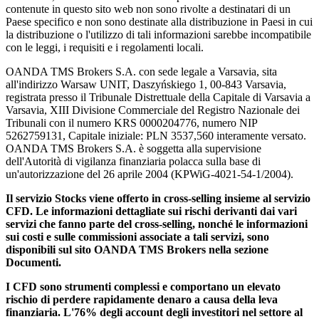
contenute in questo sito web non sono rivolte a destinatari di un
Paese specifico e non sono destinate alla distribuzione in Paesi in cui
la distribuzione o l'utilizzo di tali informazioni sarebbe incompatibile
con le leggi, i requisiti e i regolamenti locali.
OANDA TMS Brokers S.A. con sede legale a Varsavia, sita
all'indirizzo Warsaw UNIT, Daszyńskiego 1, 00-843 Varsavia,
registrata presso il Tribunale Distrettuale della Capitale di Varsavia a
Varsavia, XIII Divisione Commerciale del Registro Nazionale dei
Tribunali con il numero KRS 0000204776, numero NIP
5262759131, Capitale iniziale: PLN 3537,560 interamente versato.
OANDA TMS Brokers S.A. è soggetta alla supervisione
dell'Autorità di vigilanza finanziaria polacca sulla base di
un'autorizzazione del 26 aprile 2004 (KPWiG-4021-54-1/2004).
Il servizio Stocks viene offerto in cross-selling insieme al servizio
CFD. Le informazioni dettagliate sui rischi derivanti dai vari
servizi che fanno parte del cross-selling, nonché le informazioni
sui costi e sulle commissioni associate a tali servizi, sono
disponibili sul sito OANDA TMS Brokers nella sezione
Documenti.
I CFD sono strumenti complessi e comportano un elevato
rischio di perdere rapidamente denaro a causa della leva
finanziaria. L'76% degli account degli investitori nel settore al