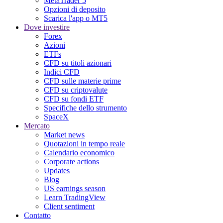
MetaTrader 5
Opzioni di deposito
Scarica l'app o MT5
Dove investire
Forex
Azioni
ETFs
CFD su titoli azionari
Indici CFD
CFD sulle materie prime
CFD su criptovalute
CFD su fondi ETF
Specifiche dello strumento
SpaceX
Mercato
Market news
Quotazioni in tempo reale
Calendario economico
Corporate actions
Updates
Blog
US earnings season
Learn TradingView
Client sentiment
Contatto