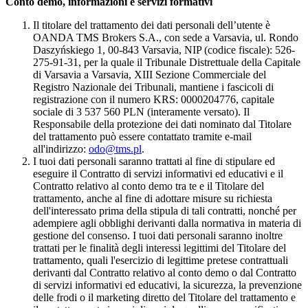
Conto demo, informazioni e servizi formativi
Il titolare del trattamento dei dati personali dell’utente è
OANDA TMS Brokers S.A., con sede a Varsavia, ul. Rondo
Daszyńskiego 1, 00-843 Varsavia, NIP (codice fiscale): 526-
275-91-31, per la quale il Tribunale Distrettuale della Capitale
di Varsavia a Varsavia, XIII Sezione Commerciale del
Registro Nazionale dei Tribunali, mantiene i fascicoli di
registrazione con il numero KRS: 0000204776, capitale
sociale di 3 537 560 PLN (interamente versato). Il
Responsabile della protezione dei dati nominato dal Titolare
del trattamento può essere contattato tramite e-mail
all'indirizzo:
odo@tms.pl
.
I tuoi dati personali saranno trattati al fine di stipulare ed
eseguire il Contratto di servizi informativi ed educativi e il
Contratto relativo al conto demo tra te e il Titolare del
trattamento, anche al fine di adottare misure su richiesta
dell'interessato prima della stipula di tali contratti, nonché per
adempiere agli obblighi derivanti dalla normativa in materia di
gestione del consenso. I tuoi dati personali saranno inoltre
trattati per le finalità degli interessi legittimi del Titolare del
trattamento, quali l'esercizio di legittime pretese contrattuali
derivanti dal Contratto relativo al conto demo o dal Contratto
di servizi informativi ed educativi, la sicurezza, la prevenzione
delle frodi o il marketing diretto del Titolare del trattamento e