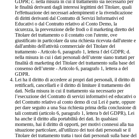
GDPR; c. nella misura in cui il trattamento sia necessario per
le finalità derivanti dagli interessi legittimi del Titolare, quali
l'effettuazione dei necessari adempimenti e la rivendicazione
di diritti derivanti dal Contratto di Servizi Informativi ed
Educativi o dal Contratto relativo al Conto Demo, la
sicurezza, la prevenzione delle frodi o il marketing diretto del
Titolare del trattamento o il contatto con l'utente, ove
giustificato in particolare da una richiesta ricevuta dall'utente e
dall'ambito dell'attività commerciale del Titolare del
trattamento - Articolo 6, paragrafo 1, lettera f del GDPR; d.
nella misura in cui i dati personali dell’utente siano trattati per
finalità di marketing del Titolare del trattamento sulla base del
consenso dell’utente - Articolo 6, paragrafo 1, lettera a del
GDPR.
Lei ha il diritto di accedere ai propri dati personali, il diritto di
rettificarli, cancellarli e il diritto di limitare il trattamento dei
dati. Nella misura in cui il trattamento sia necessario per
l’esecuzione del Contratto di servizi informativi ed educativi o
del Contratto relativo al conto demo di cui Lei è parte, oppure
per dare seguito a una Sua richiesta prima della conclusione di
tali contratti (articolo 6, paragrafo 1, lettera b del GDPR), Lei
ha anche il diritto alla portabilità dei dati. In qualsiasi
momento, hai il diritto di opporti, per motivi connessi alla tua
situazione particolare, all'utilizzo dei tuoi dati personali se il
Titolare del trattamento tratta i tuoi dati personali sulla base del