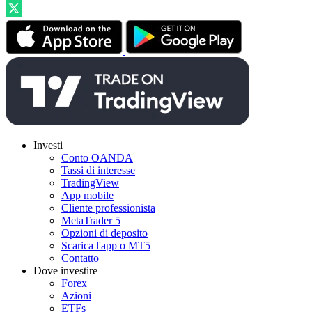
Investi
Conto OANDA
Tassi di interesse
TradingView
App mobile
Cliente professionista
MetaTrader 5
Opzioni di deposito
Scarica l'app o MT5
Contatto
Dove investire
Forex
Azioni
ETFs