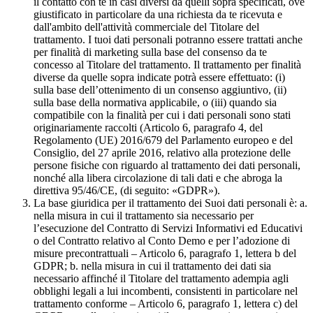
il contatto con te in casi diversi da quelli sopra specificati, ove
giustificato in particolare da una richiesta da te ricevuta e
dall'ambito dell'attività commerciale del Titolare del
trattamento. I tuoi dati personali potranno essere trattati anche
per finalità di marketing sulla base del consenso da te
concesso al Titolare del trattamento. Il trattamento per finalità
diverse da quelle sopra indicate potrà essere effettuato: (i)
sulla base dell’ottenimento di un consenso aggiuntivo, (ii)
sulla base della normativa applicabile, o (iii) quando sia
compatibile con la finalità per cui i dati personali sono stati
originariamente raccolti (Articolo 6, paragrafo 4, del
Regolamento (UE) 2016/679 del Parlamento europeo e del
Consiglio, del 27 aprile 2016, relativo alla protezione delle
persone fisiche con riguardo al trattamento dei dati personali,
nonché alla libera circolazione di tali dati e che abroga la
direttiva 95/46/CE, (di seguito: «GDPR»).
La base giuridica per il trattamento dei Suoi dati personali è: a.
nella misura in cui il trattamento sia necessario per
l’esecuzione del Contratto di Servizi Informativi ed Educativi
o del Contratto relativo al Conto Demo e per l’adozione di
misure precontrattuali – Articolo 6, paragrafo 1, lettera b del
GDPR; b. nella misura in cui il trattamento dei dati sia
necessario affinché il Titolare del trattamento adempia agli
obblighi legali a lui incombenti, consistenti in particolare nel
trattamento conforme – Articolo 6, paragrafo 1, lettera c) del