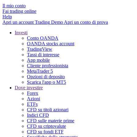
Il mio conto
Fai trading online
Help
Apri un account
Trading
Demo
Apri un conto di prova
Investi
Conto OANDA
OANDA stocks account
TradingView
Tassi di interesse
App mobile
Cliente professionista
MetaTrader 5
Opzioni di deposito
Scarica l'app o MT5
Dove investire
Forex
Azioni
ETFs
CFD su titoli azionari
Indici CFD
CFD sulle materie prime
CFD su criptovalute
CFD su fondi ETF