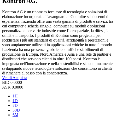
Kontron AG.
Kontron AG è un rinomato fornitore di tecnologia e soluzioni di
elaborazione incorporata all'avanguardia. Con oltre sei decenni di
esperienza, l'azienda offre una vasta gamma di prodotti e servizi, tra
cui computer a scheda singola, computer su moduli e soluzioni
personalizzate per varie industrie come l'aerospaziale, la difesa, la
sanità e il trasporto. I prodotti di Kontron sono progettati per
soddisfare i più alti standard di qualità, affidabilità e prestazioni e
sono ampiamente utilizzati in applicazioni critiche in tutto il mondo.
L'azienda ha una presenza globale, con uffici e stabilimenti di
produzione in Europa, Nord America e Asia e una rete di partner e
distributori che servono clienti in oltre 100 paesi. Kontron è
impegnata nell'innovazione e nella sostenibilità e sta continuamente
sviluppando nuove tecnologie e soluzioni che consentono ai clienti
di rimanere al passo con la concorrenza.
Vendi
Acquista
BID
0.0000
ASK
0.0000
1H
1D
7D
30D
6M