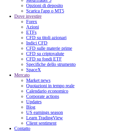
MetaTrader 5
Opzioni di deposito
Scarica l'app o MT5
Dove investire
Forex
Azioni
ETFs
CFD su titoli azionari
Indici CFD
CFD sulle materie prime
CFD su criptovalute
CFD su fondi ETF
Specifiche dello strumento
SpaceX
Mercato
Market news
Quotazioni in tempo reale
Calendario economico
Corporate actions
Updates
Blog
US earnings season
Learn TradingView
Client sentiment
Contatto