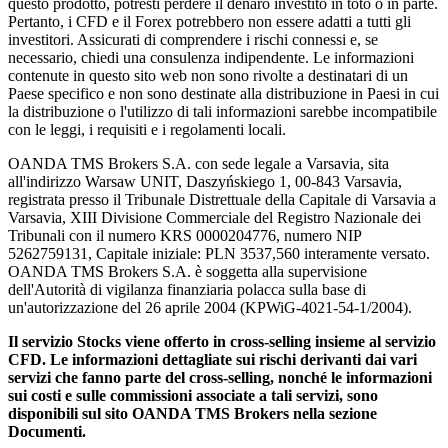
questo prodotto, potresti perdere il denaro investito in toto o in parte.
Pertanto, i CFD e il Forex potrebbero non essere adatti a tutti gli
investitori. Assicurati di comprendere i rischi connessi e, se
necessario, chiedi una consulenza indipendente. Le informazioni
contenute in questo sito web non sono rivolte a destinatari di un
Paese specifico e non sono destinate alla distribuzione in Paesi in cui
la distribuzione o l'utilizzo di tali informazioni sarebbe incompatibile
con le leggi, i requisiti e i regolamenti locali.
OANDA TMS Brokers S.A. con sede legale a Varsavia, sita
all'indirizzo Warsaw UNIT, Daszyńskiego 1, 00-843 Varsavia,
registrata presso il Tribunale Distrettuale della Capitale di Varsavia a
Varsavia, XIII Divisione Commerciale del Registro Nazionale dei
Tribunali con il numero KRS 0000204776, numero NIP
5262759131, Capitale iniziale: PLN 3537,560 interamente versato.
OANDA TMS Brokers S.A. è soggetta alla supervisione
dell'Autorità di vigilanza finanziaria polacca sulla base di
un'autorizzazione del 26 aprile 2004 (KPWiG-4021-54-1/2004).
Il servizio Stocks viene offerto in cross-selling insieme al servizio
CFD. Le informazioni dettagliate sui rischi derivanti dai vari
servizi che fanno parte del cross-selling, nonché le informazioni
sui costi e sulle commissioni associate a tali servizi, sono
disponibili sul sito OANDA TMS Brokers nella sezione
Documenti.