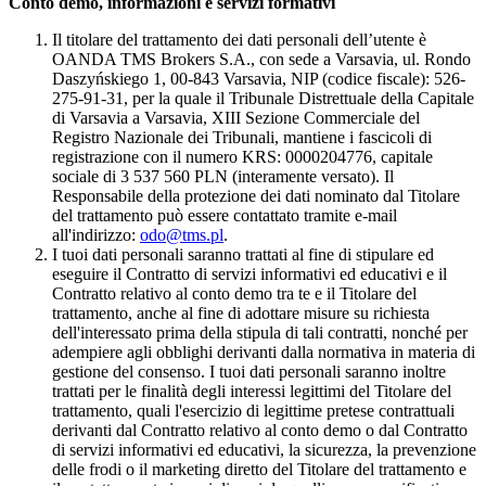
Conto demo, informazioni e servizi formativi
Il titolare del trattamento dei dati personali dell’utente è
OANDA TMS Brokers S.A., con sede a Varsavia, ul. Rondo
Daszyńskiego 1, 00-843 Varsavia, NIP (codice fiscale): 526-
275-91-31, per la quale il Tribunale Distrettuale della Capitale
di Varsavia a Varsavia, XIII Sezione Commerciale del
Registro Nazionale dei Tribunali, mantiene i fascicoli di
registrazione con il numero KRS: 0000204776, capitale
sociale di 3 537 560 PLN (interamente versato). Il
Responsabile della protezione dei dati nominato dal Titolare
del trattamento può essere contattato tramite e-mail
all'indirizzo:
odo@tms.pl
.
I tuoi dati personali saranno trattati al fine di stipulare ed
eseguire il Contratto di servizi informativi ed educativi e il
Contratto relativo al conto demo tra te e il Titolare del
trattamento, anche al fine di adottare misure su richiesta
dell'interessato prima della stipula di tali contratti, nonché per
adempiere agli obblighi derivanti dalla normativa in materia di
gestione del consenso. I tuoi dati personali saranno inoltre
trattati per le finalità degli interessi legittimi del Titolare del
trattamento, quali l'esercizio di legittime pretese contrattuali
derivanti dal Contratto relativo al conto demo o dal Contratto
di servizi informativi ed educativi, la sicurezza, la prevenzione
delle frodi o il marketing diretto del Titolare del trattamento e