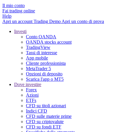
Il mio conto
Fai trading online
Help
Apri un account
Trading
Demo
Apri un conto di prova
Investi
Conto OANDA
OANDA stocks account
TradingView
Tassi di interesse
App mobile
Cliente professionista
MetaTrader 5
Opzioni di deposito
Scarica l'app o MT5
Dove investire
Forex
Azioni
ETFs
CFD su titoli azionari
Indici CFD
CFD sulle materie prime
CFD su criptovalute
CFD su fondi ETF