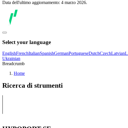
Data dell'ultimo aggiornamento: 4 marzo 2026.
Select your language
English
French
Italian
Spanish
German
Portuguese
Dutch
Czech
Latvian
L
Ukrainian
Breadcrumb
Home
Ricerca di strumenti