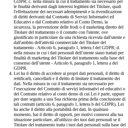
GDPR; c. nella misura in cui il trattamento sia necessario per
le finalità derivanti dagli interessi legittimi del Titolare, quali
l'effettuazione dei necessari adempimenti e la rivendicazione
di diritti derivanti dal Contratto di Servizi Informativi ed
Educativi o dal Contratto relativo al Conto Demo, la
sicurezza, la prevenzione delle frodi o il marketing diretto del
Titolare del trattamento o il contatto con l'utente, ove
giustificato in particolare da una richiesta ricevuta dall'utente e
dall'ambito dell'attività commerciale del Titolare del
trattamento - Articolo 6, paragrafo 1, lettera f del GDPR; d.
nella misura in cui i dati personali dell’utente siano trattati per
finalità di marketing del Titolare del trattamento sulla base del
consenso dell’utente - Articolo 6, paragrafo 1, lettera a del
GDPR.
Lei ha il diritto di accedere ai propri dati personali, il diritto di
rettificarli, cancellarli e il diritto di limitare il trattamento dei
dati. Nella misura in cui il trattamento sia necessario per
l’esecuzione del Contratto di servizi informativi ed educativi o
del Contratto relativo al conto demo di cui Lei è parte, oppure
per dare seguito a una Sua richiesta prima della conclusione di
tali contratti (articolo 6, paragrafo 1, lettera b del GDPR), Lei
ha anche il diritto alla portabilità dei dati. In qualsiasi
momento, hai il diritto di opporti, per motivi connessi alla tua
situazione particolare, all'utilizzo dei tuoi dati personali se il
Titolare del trattamento tratta i tuoi dati personali sulla base del