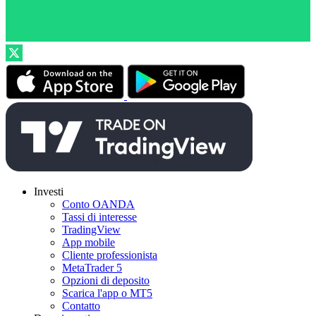
Investi
Conto OANDA
Tassi di interesse
TradingView
App mobile
Cliente professionista
MetaTrader 5
Opzioni di deposito
Scarica l'app o MT5
Contatto