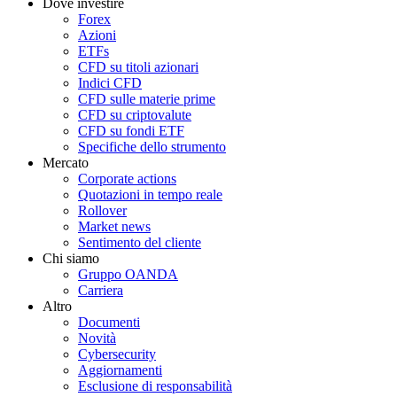
Dove investire
Forex
Azioni
ETFs
CFD su titoli azionari
Indici CFD
CFD sulle materie prime
CFD su criptovalute
CFD su fondi ETF
Specifiche dello strumento
Mercato
Corporate actions
Quotazioni in tempo reale
Rollover
Market news
Sentimento del cliente
Chi siamo
Gruppo OANDA
Carriera
Altro
Documenti
Novità
Cybersecurity
Aggiornamenti
Esclusione di responsabilità