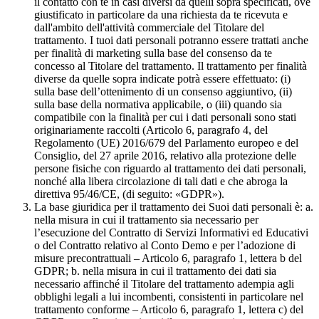
il contatto con te in casi diversi da quelli sopra specificati, ove
giustificato in particolare da una richiesta da te ricevuta e
dall'ambito dell'attività commerciale del Titolare del
trattamento. I tuoi dati personali potranno essere trattati anche
per finalità di marketing sulla base del consenso da te
concesso al Titolare del trattamento. Il trattamento per finalità
diverse da quelle sopra indicate potrà essere effettuato: (i)
sulla base dell’ottenimento di un consenso aggiuntivo, (ii)
sulla base della normativa applicabile, o (iii) quando sia
compatibile con la finalità per cui i dati personali sono stati
originariamente raccolti (Articolo 6, paragrafo 4, del
Regolamento (UE) 2016/679 del Parlamento europeo e del
Consiglio, del 27 aprile 2016, relativo alla protezione delle
persone fisiche con riguardo al trattamento dei dati personali,
nonché alla libera circolazione di tali dati e che abroga la
direttiva 95/46/CE, (di seguito: «GDPR»).
La base giuridica per il trattamento dei Suoi dati personali è: a.
nella misura in cui il trattamento sia necessario per
l’esecuzione del Contratto di Servizi Informativi ed Educativi
o del Contratto relativo al Conto Demo e per l’adozione di
misure precontrattuali – Articolo 6, paragrafo 1, lettera b del
GDPR; b. nella misura in cui il trattamento dei dati sia
necessario affinché il Titolare del trattamento adempia agli
obblighi legali a lui incombenti, consistenti in particolare nel
trattamento conforme – Articolo 6, paragrafo 1, lettera c) del