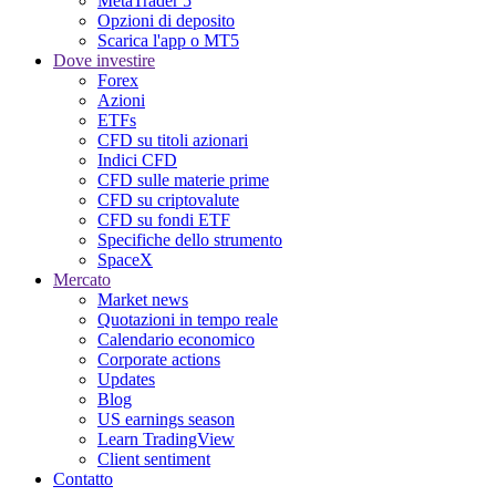
MetaTrader 5
Opzioni di deposito
Scarica l'app o MT5
Dove investire
Forex
Azioni
ETFs
CFD su titoli azionari
Indici CFD
CFD sulle materie prime
CFD su criptovalute
CFD su fondi ETF
Specifiche dello strumento
SpaceX
Mercato
Market news
Quotazioni in tempo reale
Calendario economico
Corporate actions
Updates
Blog
US earnings season
Learn TradingView
Client sentiment
Contatto