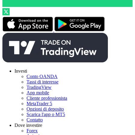
Investi
Conto OANDA
Tassi di interesse
TradingView
App mobile
Cliente professionista
MetaTrader 5
Opzioni di deposito
Scarica l'app o MT5
Contatto
Dove investire
Forex