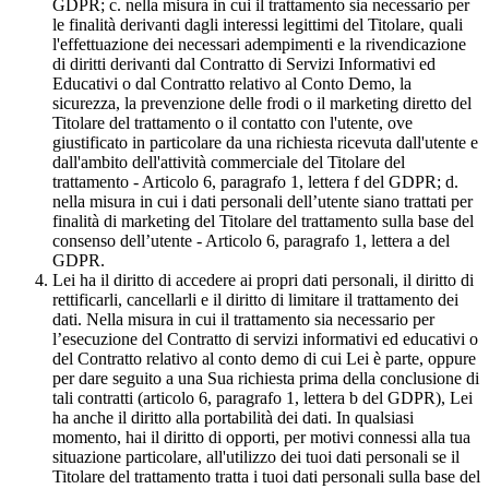
GDPR; c. nella misura in cui il trattamento sia necessario per
le finalità derivanti dagli interessi legittimi del Titolare, quali
l'effettuazione dei necessari adempimenti e la rivendicazione
di diritti derivanti dal Contratto di Servizi Informativi ed
Educativi o dal Contratto relativo al Conto Demo, la
sicurezza, la prevenzione delle frodi o il marketing diretto del
Titolare del trattamento o il contatto con l'utente, ove
giustificato in particolare da una richiesta ricevuta dall'utente e
dall'ambito dell'attività commerciale del Titolare del
trattamento - Articolo 6, paragrafo 1, lettera f del GDPR; d.
nella misura in cui i dati personali dell’utente siano trattati per
finalità di marketing del Titolare del trattamento sulla base del
consenso dell’utente - Articolo 6, paragrafo 1, lettera a del
GDPR.
Lei ha il diritto di accedere ai propri dati personali, il diritto di
rettificarli, cancellarli e il diritto di limitare il trattamento dei
dati. Nella misura in cui il trattamento sia necessario per
l’esecuzione del Contratto di servizi informativi ed educativi o
del Contratto relativo al conto demo di cui Lei è parte, oppure
per dare seguito a una Sua richiesta prima della conclusione di
tali contratti (articolo 6, paragrafo 1, lettera b del GDPR), Lei
ha anche il diritto alla portabilità dei dati. In qualsiasi
momento, hai il diritto di opporti, per motivi connessi alla tua
situazione particolare, all'utilizzo dei tuoi dati personali se il
Titolare del trattamento tratta i tuoi dati personali sulla base del