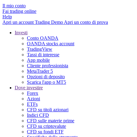
Il mio conto
Fai trading online
Help
Apri un account
Trading
Demo
Apri un conto di prova
Investi
Conto OANDA
OANDA stocks account
TradingView
Tassi di interesse
App mobile
Cliente professionista
MetaTrader 5
Opzioni di deposito
Scarica l'app o MT5
Dove investire
Forex
Azioni
ETFs
CFD su titoli azionari
Indici CFD
CFD sulle materie prime
CFD su criptovalute
CFD su fondi ETF