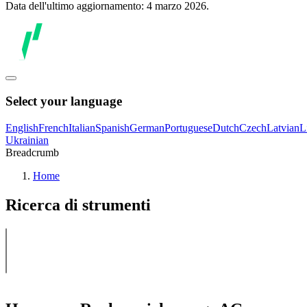
Data dell'ultimo aggiornamento: 4 marzo 2026.
Select your language
English
French
Italian
Spanish
German
Portuguese
Dutch
Czech
Latvian
L
Ukrainian
Breadcrumb
Home
Ricerca di strumenti