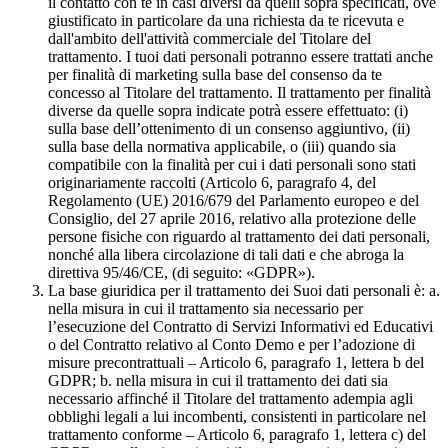
il contatto con te in casi diversi da quelli sopra specificati, ove
giustificato in particolare da una richiesta da te ricevuta e
dall'ambito dell'attività commerciale del Titolare del
trattamento. I tuoi dati personali potranno essere trattati anche
per finalità di marketing sulla base del consenso da te
concesso al Titolare del trattamento. Il trattamento per finalità
diverse da quelle sopra indicate potrà essere effettuato: (i)
sulla base dell’ottenimento di un consenso aggiuntivo, (ii)
sulla base della normativa applicabile, o (iii) quando sia
compatibile con la finalità per cui i dati personali sono stati
originariamente raccolti (Articolo 6, paragrafo 4, del
Regolamento (UE) 2016/679 del Parlamento europeo e del
Consiglio, del 27 aprile 2016, relativo alla protezione delle
persone fisiche con riguardo al trattamento dei dati personali,
nonché alla libera circolazione di tali dati e che abroga la
direttiva 95/46/CE, (di seguito: «GDPR»).
La base giuridica per il trattamento dei Suoi dati personali è: a.
nella misura in cui il trattamento sia necessario per
l’esecuzione del Contratto di Servizi Informativi ed Educativi
o del Contratto relativo al Conto Demo e per l’adozione di
misure precontrattuali – Articolo 6, paragrafo 1, lettera b del
GDPR; b. nella misura in cui il trattamento dei dati sia
necessario affinché il Titolare del trattamento adempia agli
obblighi legali a lui incombenti, consistenti in particolare nel
trattamento conforme – Articolo 6, paragrafo 1, lettera c) del