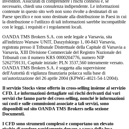
investitori. Assicurati di comprendere i rischi connessi e, se
necessario, chiedi una consulenza indipendente. Le informazioni
contenute in questo sito web non sono rivolte a destinatari di un
Paese specifico e non sono destinate alla distribuzione in Paesi in cui
la distribuzione o l'utilizzo di tali informazioni sarebbe incompatibile
con le leggi, i requisiti e i regolamenti locali.
OANDA TMS Brokers S.A. con sede legale a Varsavia, sita
all'indirizzo Warsaw UNIT, Daszyńskiego 1, 00-843 Varsavia,
registrata presso il Tribunale Distrettuale della Capitale di Varsavia a
Varsavia, XIII Divisione Commerciale del Registro Nazionale dei
Tribunali con il numero KRS 0000204776, numero NIP
5262759131, Capitale iniziale: PLN 3537,560 interamente versato.
OANDA TMS Brokers S.A. è soggetta alla supervisione
dell'Autorità di vigilanza finanziaria polacca sulla base di
un'autorizzazione del 26 aprile 2004 (KPWiG-4021-54-1/2004).
Il servizio Stocks viene offerto in cross-selling insieme al servizio
CFD. Le informazioni dettagliate sui rischi derivanti dai vari
servizi che fanno parte del cross-selling, nonché le informazioni
sui costi e sulle commissioni associate a tali servizi, sono
disponibili sul sito OANDA TMS Brokers nella sezione
Documenti.
I CFD sono strumenti complessi e comportano un elevato
rischio di perdere rapidamente denaro a causa della leva