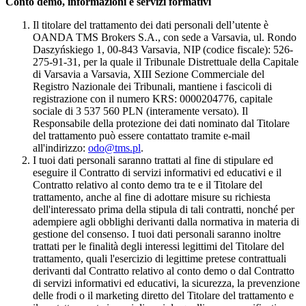
Conto demo, informazioni e servizi formativi
Il titolare del trattamento dei dati personali dell’utente è
OANDA TMS Brokers S.A., con sede a Varsavia, ul. Rondo
Daszyńskiego 1, 00-843 Varsavia, NIP (codice fiscale): 526-
275-91-31, per la quale il Tribunale Distrettuale della Capitale
di Varsavia a Varsavia, XIII Sezione Commerciale del
Registro Nazionale dei Tribunali, mantiene i fascicoli di
registrazione con il numero KRS: 0000204776, capitale
sociale di 3 537 560 PLN (interamente versato). Il
Responsabile della protezione dei dati nominato dal Titolare
del trattamento può essere contattato tramite e-mail
all'indirizzo:
odo@tms.pl
.
I tuoi dati personali saranno trattati al fine di stipulare ed
eseguire il Contratto di servizi informativi ed educativi e il
Contratto relativo al conto demo tra te e il Titolare del
trattamento, anche al fine di adottare misure su richiesta
dell'interessato prima della stipula di tali contratti, nonché per
adempiere agli obblighi derivanti dalla normativa in materia di
gestione del consenso. I tuoi dati personali saranno inoltre
trattati per le finalità degli interessi legittimi del Titolare del
trattamento, quali l'esercizio di legittime pretese contrattuali
derivanti dal Contratto relativo al conto demo o dal Contratto
di servizi informativi ed educativi, la sicurezza, la prevenzione
delle frodi o il marketing diretto del Titolare del trattamento e