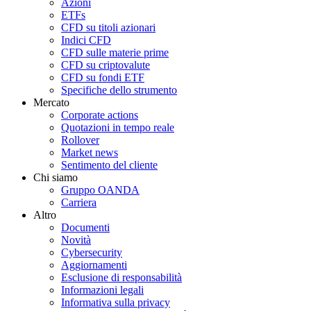
Azioni
ETFs
CFD su titoli azionari
Indici CFD
CFD sulle materie prime
CFD su criptovalute
CFD su fondi ETF
Specifiche dello strumento
Mercato
Corporate actions
Quotazioni in tempo reale
Rollover
Market news
Sentimento del cliente
Chi siamo
Gruppo OANDA
Carriera
Altro
Documenti
Novità
Cybersecurity
Aggiornamenti
Esclusione di responsabilità
Informazioni legali
Informativa sulla privacy