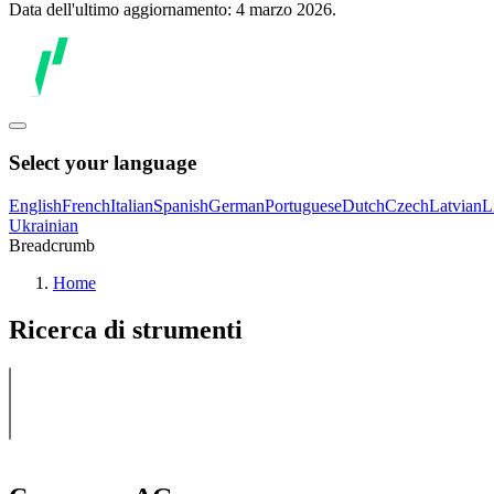
Data dell'ultimo aggiornamento: 4 marzo 2026.
Select your language
English
French
Italian
Spanish
German
Portuguese
Dutch
Czech
Latvian
L
Ukrainian
Breadcrumb
Home
Ricerca di strumenti