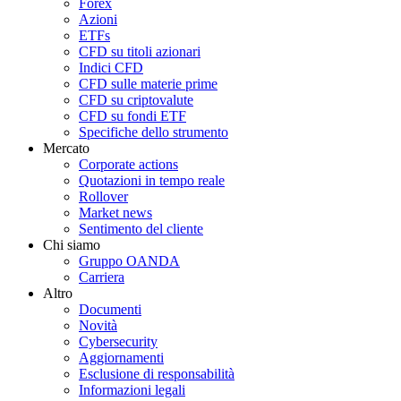
Forex
Azioni
ETFs
CFD su titoli azionari
Indici CFD
CFD sulle materie prime
CFD su criptovalute
CFD su fondi ETF
Specifiche dello strumento
Mercato
Corporate actions
Quotazioni in tempo reale
Rollover
Market news
Sentimento del cliente
Chi siamo
Gruppo OANDA
Carriera
Altro
Documenti
Novità
Cybersecurity
Aggiornamenti
Esclusione di responsabilità
Informazioni legali