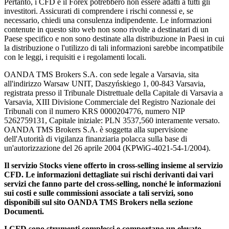
Pertanto, i CFD e il Forex potrebbero non essere adatti a tutti gli
investitori. Assicurati di comprendere i rischi connessi e, se
necessario, chiedi una consulenza indipendente. Le informazioni
contenute in questo sito web non sono rivolte a destinatari di un
Paese specifico e non sono destinate alla distribuzione in Paesi in cui
la distribuzione o l'utilizzo di tali informazioni sarebbe incompatibile
con le leggi, i requisiti e i regolamenti locali.
OANDA TMS Brokers S.A. con sede legale a Varsavia, sita
all'indirizzo Warsaw UNIT, Daszyńskiego 1, 00-843 Varsavia,
registrata presso il Tribunale Distrettuale della Capitale di Varsavia a
Varsavia, XIII Divisione Commerciale del Registro Nazionale dei
Tribunali con il numero KRS 0000204776, numero NIP
5262759131, Capitale iniziale: PLN 3537,560 interamente versato.
OANDA TMS Brokers S.A. è soggetta alla supervisione
dell'Autorità di vigilanza finanziaria polacca sulla base di
un'autorizzazione del 26 aprile 2004 (KPWiG-4021-54-1/2004).
Il servizio Stocks viene offerto in cross-selling insieme al servizio
CFD. Le informazioni dettagliate sui rischi derivanti dai vari
servizi che fanno parte del cross-selling, nonché le informazioni
sui costi e sulle commissioni associate a tali servizi, sono
disponibili sul sito OANDA TMS Brokers nella sezione
Documenti.
I CFD sono strumenti complessi e comportano un elevato