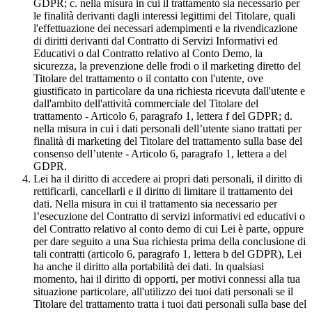
GDPR; c. nella misura in cui il trattamento sia necessario per
le finalità derivanti dagli interessi legittimi del Titolare, quali
l'effettuazione dei necessari adempimenti e la rivendicazione
di diritti derivanti dal Contratto di Servizi Informativi ed
Educativi o dal Contratto relativo al Conto Demo, la
sicurezza, la prevenzione delle frodi o il marketing diretto del
Titolare del trattamento o il contatto con l'utente, ove
giustificato in particolare da una richiesta ricevuta dall'utente e
dall'ambito dell'attività commerciale del Titolare del
trattamento - Articolo 6, paragrafo 1, lettera f del GDPR; d.
nella misura in cui i dati personali dell’utente siano trattati per
finalità di marketing del Titolare del trattamento sulla base del
consenso dell’utente - Articolo 6, paragrafo 1, lettera a del
GDPR.
Lei ha il diritto di accedere ai propri dati personali, il diritto di
rettificarli, cancellarli e il diritto di limitare il trattamento dei
dati. Nella misura in cui il trattamento sia necessario per
l’esecuzione del Contratto di servizi informativi ed educativi o
del Contratto relativo al conto demo di cui Lei è parte, oppure
per dare seguito a una Sua richiesta prima della conclusione di
tali contratti (articolo 6, paragrafo 1, lettera b del GDPR), Lei
ha anche il diritto alla portabilità dei dati. In qualsiasi
momento, hai il diritto di opporti, per motivi connessi alla tua
situazione particolare, all'utilizzo dei tuoi dati personali se il
Titolare del trattamento tratta i tuoi dati personali sulla base del