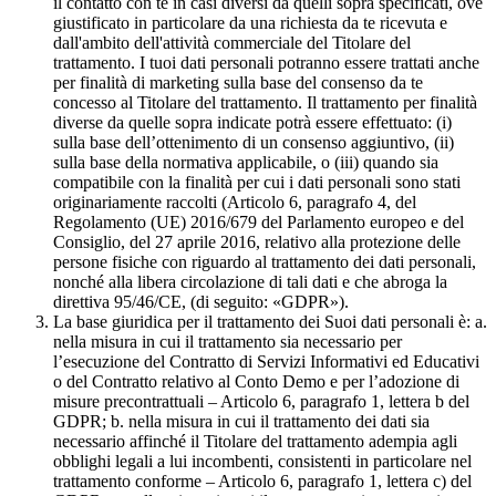
il contatto con te in casi diversi da quelli sopra specificati, ove
giustificato in particolare da una richiesta da te ricevuta e
dall'ambito dell'attività commerciale del Titolare del
trattamento. I tuoi dati personali potranno essere trattati anche
per finalità di marketing sulla base del consenso da te
concesso al Titolare del trattamento. Il trattamento per finalità
diverse da quelle sopra indicate potrà essere effettuato: (i)
sulla base dell’ottenimento di un consenso aggiuntivo, (ii)
sulla base della normativa applicabile, o (iii) quando sia
compatibile con la finalità per cui i dati personali sono stati
originariamente raccolti (Articolo 6, paragrafo 4, del
Regolamento (UE) 2016/679 del Parlamento europeo e del
Consiglio, del 27 aprile 2016, relativo alla protezione delle
persone fisiche con riguardo al trattamento dei dati personali,
nonché alla libera circolazione di tali dati e che abroga la
direttiva 95/46/CE, (di seguito: «GDPR»).
La base giuridica per il trattamento dei Suoi dati personali è: a.
nella misura in cui il trattamento sia necessario per
l’esecuzione del Contratto di Servizi Informativi ed Educativi
o del Contratto relativo al Conto Demo e per l’adozione di
misure precontrattuali – Articolo 6, paragrafo 1, lettera b del
GDPR; b. nella misura in cui il trattamento dei dati sia
necessario affinché il Titolare del trattamento adempia agli
obblighi legali a lui incombenti, consistenti in particolare nel
trattamento conforme – Articolo 6, paragrafo 1, lettera c) del