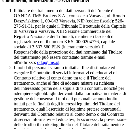
Conto demo, informazioni e servizi formativi
Il titolare del trattamento dei dati personali dell’utente è
OANDA TMS Brokers S.A., con sede a Varsavia, ul. Rondo
Daszyńskiego 1, 00-843 Varsavia, NIP (codice fiscale): 526-
275-91-31, per la quale il Tribunale Distrettuale della Capitale
di Varsavia a Varsavia, XIII Sezione Commerciale del
Registro Nazionale dei Tribunali, mantiene i fascicoli di
registrazione con il numero KRS: 0000204776, capitale
sociale di 3 537 560 PLN (interamente versato). Il
Responsabile della protezione dei dati nominato dal Titolare
del trattamento può essere contattato tramite e-mail
all'indirizzo:
odo@tms.pl
.
I tuoi dati personali saranno trattati al fine di stipulare ed
eseguire il Contratto di servizi informativi ed educativi e il
Contratto relativo al conto demo tra te e il Titolare del
trattamento, anche al fine di adottare misure su richiesta
dell'interessato prima della stipula di tali contratti, nonché per
adempiere agli obblighi derivanti dalla normativa in materia di
gestione del consenso. I tuoi dati personali saranno inoltre
trattati per le finalità degli interessi legittimi del Titolare del
trattamento, quali l'esercizio di legittime pretese contrattuali
derivanti dal Contratto relativo al conto demo o dal Contratto
di servizi informativi ed educativi, la sicurezza, la prevenzione
delle frodi o il marketing diretto del Titolare del trattamento e