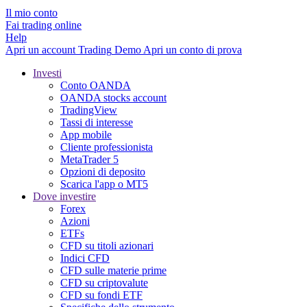
Il mio conto
Fai trading online
Help
Apri un account
Trading
Demo
Apri un conto di prova
Investi
Conto OANDA
OANDA stocks account
TradingView
Tassi di interesse
App mobile
Cliente professionista
MetaTrader 5
Opzioni di deposito
Scarica l'app o MT5
Dove investire
Forex
Azioni
ETFs
CFD su titoli azionari
Indici CFD
CFD sulle materie prime
CFD su criptovalute
CFD su fondi ETF