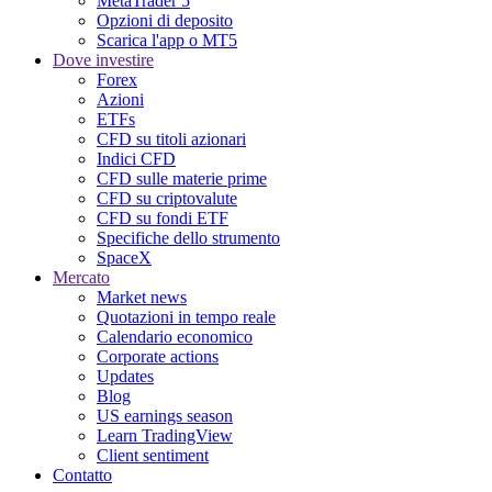
MetaTrader 5
Opzioni di deposito
Scarica l'app o MT5
Dove investire
Forex
Azioni
ETFs
CFD su titoli azionari
Indici CFD
CFD sulle materie prime
CFD su criptovalute
CFD su fondi ETF
Specifiche dello strumento
SpaceX
Mercato
Market news
Quotazioni in tempo reale
Calendario economico
Corporate actions
Updates
Blog
US earnings season
Learn TradingView
Client sentiment
Contatto