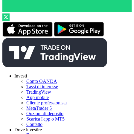
Investi
Conto OANDA
Tassi di interesse
TradingView
App mobile
Cliente professionista
MetaTrader 5
Opzioni di deposito
Scarica l'app o MT5
Contatto
Dove investire