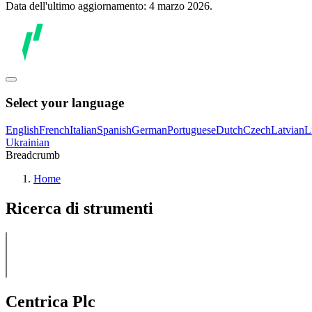
Data dell'ultimo aggiornamento: 4 marzo 2026.
Select your language
English
French
Italian
Spanish
German
Portuguese
Dutch
Czech
Latvian
L
Ukrainian
Breadcrumb
Home
Ricerca di strumenti
Centrica Plc