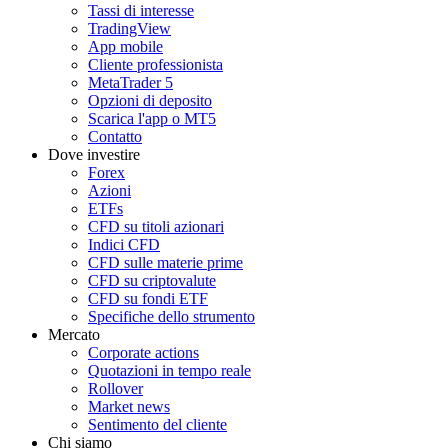
Tassi di interesse
TradingView
App mobile
Cliente professionista
MetaTrader 5
Opzioni di deposito
Scarica l'app o MT5
Contatto
Dove investire
Forex
Azioni
ETFs
CFD su titoli azionari
Indici CFD
CFD sulle materie prime
CFD su criptovalute
CFD su fondi ETF
Specifiche dello strumento
Mercato
Corporate actions
Quotazioni in tempo reale
Rollover
Market news
Sentimento del cliente
Chi siamo