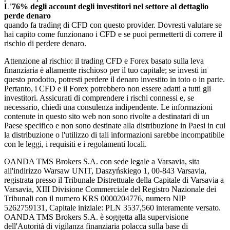
L'76% degli account degli investitori nel settore al dettaglio
perde denaro
quando fa trading di CFD con questo provider. Dovresti valutare se
hai capito come funzionano i CFD e se puoi permetterti di correre il
rischio di perdere denaro.
Attenzione al rischio: il trading CFD e Forex basato sulla leva
finanziaria è altamente rischioso per il tuo capitale; se investi in
questo prodotto, potresti perdere il denaro investito in toto o in parte.
Pertanto, i CFD e il Forex potrebbero non essere adatti a tutti gli
investitori. Assicurati di comprendere i rischi connessi e, se
necessario, chiedi una consulenza indipendente. Le informazioni
contenute in questo sito web non sono rivolte a destinatari di un
Paese specifico e non sono destinate alla distribuzione in Paesi in cui
la distribuzione o l'utilizzo di tali informazioni sarebbe incompatibile
con le leggi, i requisiti e i regolamenti locali.
OANDA TMS Brokers S.A. con sede legale a Varsavia, sita
all'indirizzo Warsaw UNIT, Daszyńskiego 1, 00-843 Varsavia,
registrata presso il Tribunale Distrettuale della Capitale di Varsavia a
Varsavia, XIII Divisione Commerciale del Registro Nazionale dei
Tribunali con il numero KRS 0000204776, numero NIP
5262759131, Capitale iniziale: PLN 3537,560 interamente versato.
OANDA TMS Brokers S.A. è soggetta alla supervisione
dell'Autorità di vigilanza finanziaria polacca sulla base di