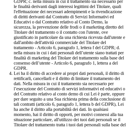
GDPR; c. nella misura in cui il trattamento sia necessario per
le finalità derivanti dagli interessi legittimi del Titolare, quali
l'effettuazione dei necessari adempimenti e la rivendicazione
di diritti derivanti dal Contratto di Servizi Informativi ed
Educativi o dal Contratto relativo al Conto Demo, la
sicurezza, la prevenzione delle frodi o il marketing diretto del
Titolare del trattamento o il contatto con l'utente, ove
giustificato in particolare da una richiesta ricevuta dall'utente e
dall'ambito dell'attività commerciale del Titolare del
trattamento - Articolo 6, paragrafo 1, lettera f del GDPR; d.
nella misura in cui i dati personali dell’utente siano trattati per
finalità di marketing del Titolare del trattamento sulla base del
consenso dell’utente - Articolo 6, paragrafo 1, lettera a del
GDPR.
Lei ha il diritto di accedere ai propri dati personali, il diritto di
rettificarli, cancellarli e il diritto di limitare il trattamento dei
dati. Nella misura in cui il trattamento sia necessario per
l’esecuzione del Contratto di servizi informativi ed educativi o
del Contratto relativo al conto demo di cui Lei è parte, oppure
per dare seguito a una Sua richiesta prima della conclusione di
tali contratti (articolo 6, paragrafo 1, lettera b del GDPR), Lei
ha anche il diritto alla portabilità dei dati. In qualsiasi
momento, hai il diritto di opporti, per motivi connessi alla tua
situazione particolare, all'utilizzo dei tuoi dati personali se il
Titolare del trattamento tratta i tuoi dati personali sulla base del