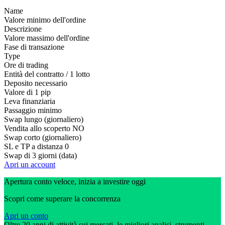
Name
Valore minimo dell'ordine
Descrizione
Valore massimo dell'ordine
Fase di transazione
Type
Ore di trading
Entità del contratto / 1 lotto
Deposito necessario
Valore di 1 pip
Leva finanziaria
Passaggio minimo
Swap lungo (giornaliero)
Vendita allo scoperto
NO
Swap corto (giornaliero)
SL e TP a distanza
0
Swap di 3 giorni (data)
Apri un account
Apertura conto veloce, inizia a investire oggi
Scopri come superare la concorrenza
Apri un conto
Oltre 20 anni di attività sui mercati, le migliori analisi, strumenti