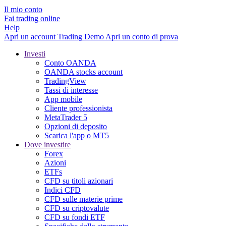
Il mio conto
Fai trading online
Help
Apri un account
Trading
Demo
Apri un conto di prova
Investi
Conto OANDA
OANDA stocks account
TradingView
Tassi di interesse
App mobile
Cliente professionista
MetaTrader 5
Opzioni di deposito
Scarica l'app o MT5
Dove investire
Forex
Azioni
ETFs
CFD su titoli azionari
Indici CFD
CFD sulle materie prime
CFD su criptovalute
CFD su fondi ETF