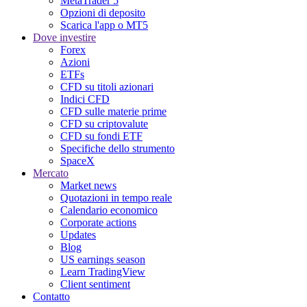
MetaTrader 5
Opzioni di deposito
Scarica l'app o MT5
Dove investire
Forex
Azioni
ETFs
CFD su titoli azionari
Indici CFD
CFD sulle materie prime
CFD su criptovalute
CFD su fondi ETF
Specifiche dello strumento
SpaceX
Mercato
Market news
Quotazioni in tempo reale
Calendario economico
Corporate actions
Updates
Blog
US earnings season
Learn TradingView
Client sentiment
Contatto