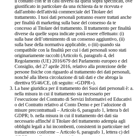
il contatto con te in casi diversi da quelli sopra specificati, ove
giustificato in particolare da una richiesta da te ricevuta e
dall'ambito dell'attività commerciale del Titolare del
trattamento. I tuoi dati personali potranno essere trattati anche
per finalità di marketing sulla base del consenso da te
concesso al Titolare del trattamento. Il trattamento per finalità
diverse da quelle sopra indicate potrà essere effettuato: (i)
sulla base dell’ottenimento di un consenso aggiuntivo, (ii)
sulla base della normativa applicabile, o (iii) quando sia
compatibile con la finalità per cui i dati personali sono stati
originariamente raccolti (Articolo 6, paragrafo 4, del
Regolamento (UE) 2016/679 del Parlamento europeo e del
Consiglio, del 27 aprile 2016, relativo alla protezione delle
persone fisiche con riguardo al trattamento dei dati personali,
nonché alla libera circolazione di tali dati e che abroga la
direttiva 95/46/CE, (di seguito: «GDPR»).
La base giuridica per il trattamento dei Suoi dati personali è: a.
nella misura in cui il trattamento sia necessario per
l’esecuzione del Contratto di Servizi Informativi ed Educativi
o del Contratto relativo al Conto Demo e per l’adozione di
misure precontrattuali – Articolo 6, paragrafo 1, lettera b del
GDPR; b. nella misura in cui il trattamento dei dati sia
necessario affinché il Titolare del trattamento adempia agli
obblighi legali a lui incombenti, consistenti in particolare nel
trattamento conforme – Articolo 6, paragrafo 1, lettera c) del