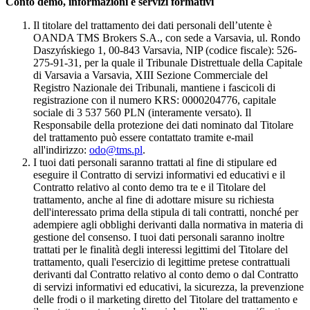
Conto demo, informazioni e servizi formativi
Il titolare del trattamento dei dati personali dell’utente è
OANDA TMS Brokers S.A., con sede a Varsavia, ul. Rondo
Daszyńskiego 1, 00-843 Varsavia, NIP (codice fiscale): 526-
275-91-31, per la quale il Tribunale Distrettuale della Capitale
di Varsavia a Varsavia, XIII Sezione Commerciale del
Registro Nazionale dei Tribunali, mantiene i fascicoli di
registrazione con il numero KRS: 0000204776, capitale
sociale di 3 537 560 PLN (interamente versato). Il
Responsabile della protezione dei dati nominato dal Titolare
del trattamento può essere contattato tramite e-mail
all'indirizzo:
odo@tms.pl
.
I tuoi dati personali saranno trattati al fine di stipulare ed
eseguire il Contratto di servizi informativi ed educativi e il
Contratto relativo al conto demo tra te e il Titolare del
trattamento, anche al fine di adottare misure su richiesta
dell'interessato prima della stipula di tali contratti, nonché per
adempiere agli obblighi derivanti dalla normativa in materia di
gestione del consenso. I tuoi dati personali saranno inoltre
trattati per le finalità degli interessi legittimi del Titolare del
trattamento, quali l'esercizio di legittime pretese contrattuali
derivanti dal Contratto relativo al conto demo o dal Contratto
di servizi informativi ed educativi, la sicurezza, la prevenzione
delle frodi o il marketing diretto del Titolare del trattamento e