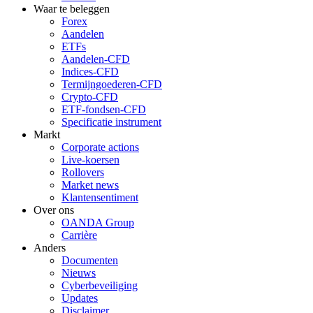
Waar te beleggen
Forex
Aandelen
ETFs
Aandelen-CFD
Indices-CFD
Termijngoederen-CFD
Crypto-CFD
ETF-fondsen-CFD
Specificatie instrument
Markt
Corporate actions
Live-koersen
Rollovers
Market news
Klantensentiment
Over ons
OANDA Group
Carrière
Anders
Documenten
Nieuws
Cyberbeveiliging
Updates
Disclaimer