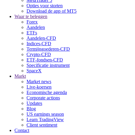
MetaTrader 5
Opties voor storten
Download de app of MT5
Waar te beleggen
Forex
Aandelen
ETFs
Aandelen-CFD
Indices-CFD
Termijngoederen-CFD
Crypto-CFD
ETF-fondsen-CFD
Specificatie instrument
SpaceX
Markt
Market news
Live-koersen
Economische agenda
Corporate actions
Updates
Blog
US earnings season
Learn TradingView
Client sentiment
Contact