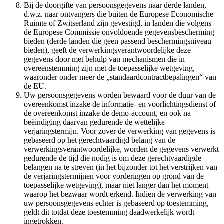
Bij de doorgifte van persoonsgegevens naar derde landen,
d.w.z. naar ontvangers die buiten de Europese Economische
Ruimte of Zwitserland zijn gevestigd, in landen die volgens
de Europese Commissie onvoldoende gegevensbescherming
bieden (derde landen die geen passend beschermingsniveau
bieden), geeft de verwerkingsverantwoordelijke deze
gegevens door met behulp van mechanismen die in
overeenstemming zijn met de toepasselijke wetgeving,
waaronder onder meer de „standaardcontractbepalingen“ van
de EU.
Uw persoonsgegevens worden bewaard voor de duur van de
overeenkomst inzake de informatie- en voorlichtingsdienst of
de overeenkomst inzake de demo-account, en ook na
beëindiging daarvan gedurende de wettelijke
verjaringstermijn. Voor zover de verwerking van gegevens is
gebaseerd op het gerechtvaardigd belang van de
verwerkingsverantwoordelijke, worden de gegevens verwerkt
gedurende de tijd die nodig is om deze gerechtvaardigde
belangen na te streven (in het bijzonder tot het verstrijken van
de verjaringstermijnen voor vorderingen op grond van de
toepasselijke wetgeving), maar niet langer dan het moment
waarop het bezwaar wordt erkend. Indien de verwerking van
uw persoonsgegevens echter is gebaseerd op toestemming,
geldt dit totdat deze toestemming daadwerkelijk wordt
ingetrokken.