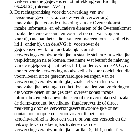
verkeer van die gegevens en tot intrekking van Richtlijn
95/46/EG, (hierna: ‘AVG’).
De rechtsgrondslag voor de verwerking van uw
persoonsgegevens is: a. voor zover de verwerking
noodzakelijk is voor de uitvoering van de Overeenkomst
inzake informatie- en educatieve diensten of de Overeenkomst
inzake de demo-account en voor het nemen van stappen
voorafgaand aan het sluiten van een overeenkomst – artikel 6,
lid 1, onder b), van de AVG; b. voor zover de
gegevensverwerking noodzakelijk is om de
verwerkingsverantwoordelijke in staat te stellen zijn wettelijke
verplichtingen na te komen, met name wat betreft de naleving
van de regelgeving – artikel 6, lid 1, onder c, van de AVG; c.
voor zover de verwerking noodzakelijk is voor doeleinden die
voortvloeien uit de gerechtvaardigde belangen van de
verwerkingsverantwoordelijke, zoals het verrichten van
noodzakelijke betalingen en het doen gelden van vorderingen
die voortvloeien uit de gesloten overeenkomst inzake
informatie- en educatieve diensten of de overeenkomst inzake
de demo-account, beveiliging, fraudepreventie of direct
marketing door de verwerkingsverantwoordelijke of het
contact met u opnemen, voor zover dit met name
gerechtvaardigd is door een van u ontvangen verzoek en de
reikwijdte van de bedrijfsactiviteiten van de
verwerkingsverantwoordelijke – artikel 6, lid 1, onder f, van