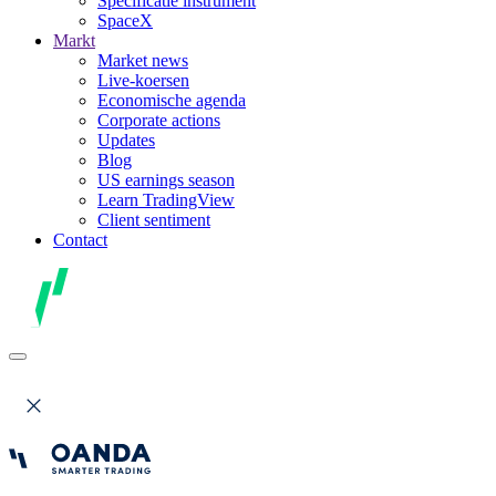
Specificatie instrument
SpaceX
Markt
Market news
Live-koersen
Economische agenda
Corporate actions
Updates
Blog
US earnings season
Learn TradingView
Client sentiment
Contact