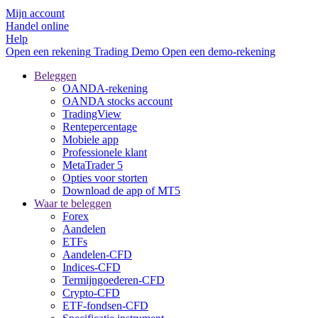
Mijn account
Handel online
Help
Open een rekening
Trading
Demo
Open een demo-rekening
Beleggen
OANDA-rekening
OANDA stocks account
TradingView
Rentepercentage
Mobiele app
Professionele klant
MetaTrader 5
Opties voor storten
Download de app of MT5
Waar te beleggen
Forex
Aandelen
ETFs
Aandelen-CFD
Indices-CFD
Termijngoederen-CFD
Crypto-CFD
ETF-fondsen-CFD