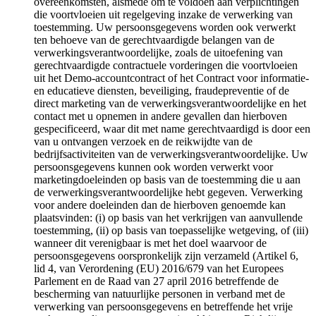
overeenkomsten, alsmede om te voldoen aan verplichtingen
die voortvloeien uit regelgeving inzake de verwerking van
toestemming. Uw persoonsgegevens worden ook verwerkt
ten behoeve van de gerechtvaardigde belangen van de
verwerkingsverantwoordelijke, zoals de uitoefening van
gerechtvaardigde contractuele vorderingen die voortvloeien
uit het Demo-accountcontract of het Contract voor informatie-
en educatieve diensten, beveiliging, fraudepreventie of de
direct marketing van de verwerkingsverantwoordelijke en het
contact met u opnemen in andere gevallen dan hierboven
gespecificeerd, waar dit met name gerechtvaardigd is door een
van u ontvangen verzoek en de reikwijdte van de
bedrijfsactiviteiten van de verwerkingsverantwoordelijke. Uw
persoonsgegevens kunnen ook worden verwerkt voor
marketingdoeleinden op basis van de toestemming die u aan
de verwerkingsverantwoordelijke hebt gegeven. Verwerking
voor andere doeleinden dan de hierboven genoemde kan
plaatsvinden: (i) op basis van het verkrijgen van aanvullende
toestemming, (ii) op basis van toepasselijke wetgeving, of (iii)
wanneer dit verenigbaar is met het doel waarvoor de
persoonsgegevens oorspronkelijk zijn verzameld (Artikel 6,
lid 4, van Verordening (EU) 2016/679 van het Europees
Parlement en de Raad van 27 april 2016 betreffende de
bescherming van natuurlijke personen in verband met de
verwerking van persoonsgegevens en betreffende het vrije