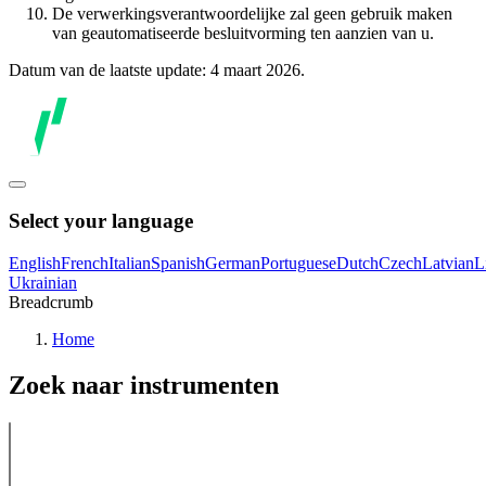
De verwerkingsverantwoordelijke zal geen gebruik maken
van geautomatiseerde besluitvorming ten aanzien van u.
Datum van de laatste update: 4 maart 2026.
Select your language
English
French
Italian
Spanish
German
Portuguese
Dutch
Czech
Latvian
L
Ukrainian
Breadcrumb
Home
Zoek naar instrumenten