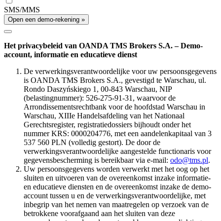
SMS/MMS
Open een demo-rekening »
Het privacybeleid van OANDA TMS Brokers S.A. – Demo-
account, informatie en educatieve dienst
De verwerkingsverantwoordelijke voor uw persoonsgegevens
is OANDA TMS Brokers S.A., gevestigd te Warschau, ul.
Rondo Daszyńskiego 1, 00-843 Warschau, NIP
(belastingnummer): 526-275-91-31, waarvoor de
Arrondissementsrechtbank voor de hoofdstad Warschau in
Warschau, XIIIe Handelsafdeling van het Nationaal
Gerechtsregister, registratiedossiers bijhoudt onder het
nummer KRS: 0000204776, met een aandelenkapitaal van 3
537 560 PLN (volledig gestort). De door de
verwerkingsverantwoordelijke aangestelde functionaris voor
gegevensbescherming is bereikbaar via e-mail:
odo@tms.pl
.
Uw persoonsgegevens worden verwerkt met het oog op het
sluiten en uitvoeren van de overeenkomst inzake informatie-
en educatieve diensten en de overeenkomst inzake de demo-
account tussen u en de verwerkingsverantwoordelijke, met
inbegrip van het nemen van maatregelen op verzoek van de
betrokkene voorafgaand aan het sluiten van deze