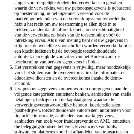
langer voor dergelijke doeleinden verwerken. In gevallen
waarin de verwerking van uw persoonsgegevens is gebaseerd
op toestemming, in het bijzonder verleend voor de
marketingdoeleinden van de verwerkingsverantwoordelijke,
hebt u het recht om uw toestemming te allen tijde in te
trekken, zonder dat dit afbreuk doet aan de rechtmatigheid
van de verwerking op basis van de toestemming vóór de
intrekking ervan. Als u van mening bent dat uw gegevens in
strijd met de wettelijke voorschriften worden verwerkt, kunt u
een klacht indienen bij de bevoegde toezichthoudende
autoriteit, namelijk de voorzitter van het Bureau voor de
bescherming van persoonsgegevens in Polen.
Het verstrekken van gegevens is vrijwillig, maar noodzakelijk
voor het sluiten van de overeenkomst inzake informatie- en
educatieve diensten en de overeenkomst inzake de demo-
account.
Uw persoonsgegevens kunnen worden doorgegeven aan de
volgende categorieën entiteiten: banken, aanbieders van snelle
betalingen, bedrijven uit de kapitaalgroep waartoe de
verwerkingsverantwoordelijke behoort, koeriersdiensten,
postbedrijven, toezichthoudende autoriteiten, autoriteiten voor
financiële informatie, aanbieders van marktgegevens,
aanbieders van tools voor fraudepreventie en AML, entiteiten
die beleggingsfondsen beheren, leveranciers van tools,
software en platforms voor het afhandelen van transacties en