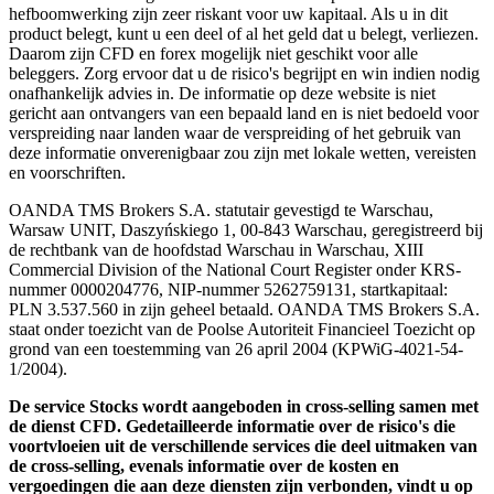
hefboomwerking zijn zeer riskant voor uw kapitaal. Als u in dit
product belegt, kunt u een deel of al het geld dat u belegt, verliezen.
Daarom zijn CFD en forex mogelijk niet geschikt voor alle
beleggers. Zorg ervoor dat u de risico's begrijpt en win indien nodig
onafhankelijk advies in. De informatie op deze website is niet
gericht aan ontvangers van een bepaald land en is niet bedoeld voor
verspreiding naar landen waar de verspreiding of het gebruik van
deze informatie onverenigbaar zou zijn met lokale wetten, vereisten
en voorschriften.
OANDA TMS Brokers S.A. statutair gevestigd te Warschau,
Warsaw UNIT, Daszyńskiego 1, 00-843 Warschau, geregistreerd bij
de rechtbank van de hoofdstad Warschau in Warschau, XIII
Commercial Division of the National Court Register onder KRS-
nummer 0000204776, NIP-nummer 5262759131, startkapitaal:
PLN 3.537.560 in zijn geheel betaald. OANDA TMS Brokers S.A.
staat onder toezicht van de Poolse Autoriteit Financieel Toezicht op
grond van een toestemming van 26 april 2004 (KPWiG-4021-54-
1/2004).
De service Stocks wordt aangeboden in cross-selling samen met
de dienst CFD. Gedetailleerde informatie over de risico's die
voortvloeien uit de verschillende services die deel uitmaken van
de cross-selling, evenals informatie over de kosten en
vergoedingen die aan deze diensten zijn verbonden, vindt u op