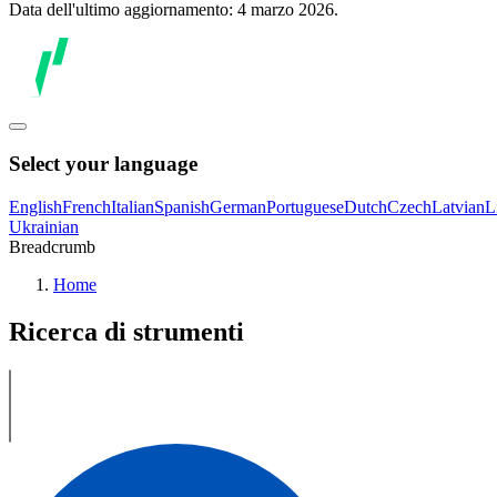
Data dell'ultimo aggiornamento: 4 marzo 2026.
Select your language
English
French
Italian
Spanish
German
Portuguese
Dutch
Czech
Latvian
L
Ukrainian
Breadcrumb
Home
Ricerca di strumenti