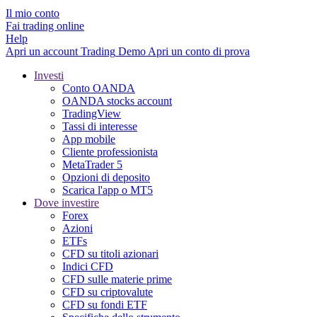
Il mio conto
Fai trading online
Help
Apri un account
Trading
Demo
Apri un conto di prova
Investi
Conto OANDA
OANDA stocks account
TradingView
Tassi di interesse
App mobile
Cliente professionista
MetaTrader 5
Opzioni di deposito
Scarica l'app o MT5
Dove investire
Forex
Azioni
ETFs
CFD su titoli azionari
Indici CFD
CFD sulle materie prime
CFD su criptovalute
CFD su fondi ETF