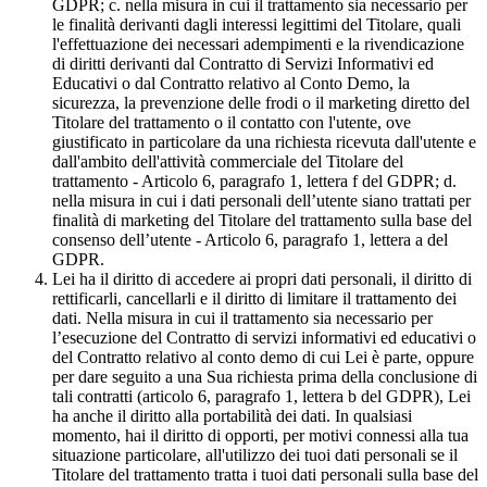
GDPR; c. nella misura in cui il trattamento sia necessario per
le finalità derivanti dagli interessi legittimi del Titolare, quali
l'effettuazione dei necessari adempimenti e la rivendicazione
di diritti derivanti dal Contratto di Servizi Informativi ed
Educativi o dal Contratto relativo al Conto Demo, la
sicurezza, la prevenzione delle frodi o il marketing diretto del
Titolare del trattamento o il contatto con l'utente, ove
giustificato in particolare da una richiesta ricevuta dall'utente e
dall'ambito dell'attività commerciale del Titolare del
trattamento - Articolo 6, paragrafo 1, lettera f del GDPR; d.
nella misura in cui i dati personali dell’utente siano trattati per
finalità di marketing del Titolare del trattamento sulla base del
consenso dell’utente - Articolo 6, paragrafo 1, lettera a del
GDPR.
Lei ha il diritto di accedere ai propri dati personali, il diritto di
rettificarli, cancellarli e il diritto di limitare il trattamento dei
dati. Nella misura in cui il trattamento sia necessario per
l’esecuzione del Contratto di servizi informativi ed educativi o
del Contratto relativo al conto demo di cui Lei è parte, oppure
per dare seguito a una Sua richiesta prima della conclusione di
tali contratti (articolo 6, paragrafo 1, lettera b del GDPR), Lei
ha anche il diritto alla portabilità dei dati. In qualsiasi
momento, hai il diritto di opporti, per motivi connessi alla tua
situazione particolare, all'utilizzo dei tuoi dati personali se il
Titolare del trattamento tratta i tuoi dati personali sulla base del