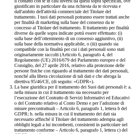
il contatto con te in casi diversi da quelli sopra specificati, ove
giustificato in particolare da una richiesta da te ricevuta e
dall'ambito dell'attività commerciale del Titolare del
trattamento. I tuoi dati personali potranno essere trattati anche
per finalità di marketing sulla base del consenso da te
concesso al Titolare del trattamento. Il trattamento per finalità
diverse da quelle sopra indicate potrà essere effettuato: (i)
sulla base dell’ottenimento di un consenso aggiuntivo, (ii)
sulla base della normativa applicabile, o (iii) quando sia
compatibile con la finalità per cui i dati personali sono stati
originariamente raccolti (Articolo 6, paragrafo 4, del
Regolamento (UE) 2016/679 del Parlamento europeo e del
Consiglio, del 27 aprile 2016, relativo alla protezione delle
persone fisiche con riguardo al trattamento dei dati personali,
nonché alla libera circolazione di tali dati e che abroga la
direttiva 95/46/CE, (di seguito: «GDPR»).
La base giuridica per il trattamento dei Suoi dati personali è: a.
nella misura in cui il trattamento sia necessario per
l’esecuzione del Contratto di Servizi Informativi ed Educativi
o del Contratto relativo al Conto Demo e per l’adozione di
misure precontrattuali – Articolo 6, paragrafo 1, lettera b del
GDPR; b. nella misura in cui il trattamento dei dati sia
necessario affinché il Titolare del trattamento adempia agli
obblighi legali a lui incombenti, consistenti in particolare nel
trattamento conforme – Articolo 6, paragrafo 1, lettera c) del