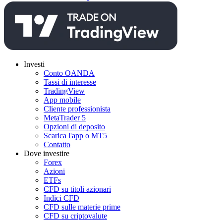
Investi
Conto OANDA
Tassi di interesse
TradingView
App mobile
Cliente professionista
MetaTrader 5
Opzioni di deposito
Scarica l'app o MT5
Contatto
Dove investire
Forex
Azioni
ETFs
CFD su titoli azionari
Indici CFD
CFD sulle materie prime
CFD su criptovalute