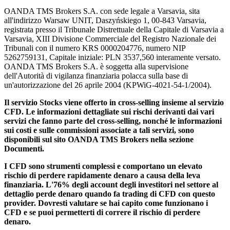
OANDA TMS Brokers S.A. con sede legale a Varsavia, sita
all'indirizzo Warsaw UNIT, Daszyńskiego 1, 00-843 Varsavia,
registrata presso il Tribunale Distrettuale della Capitale di Varsavia a
Varsavia, XIII Divisione Commerciale del Registro Nazionale dei
Tribunali con il numero KRS 0000204776, numero NIP
5262759131, Capitale iniziale: PLN 3537,560 interamente versato.
OANDA TMS Brokers S.A. è soggetta alla supervisione
dell'Autorità di vigilanza finanziaria polacca sulla base di
un'autorizzazione del 26 aprile 2004 (KPWiG-4021-54-1/2004).
Il servizio Stocks viene offerto in cross-selling insieme al servizio
CFD. Le informazioni dettagliate sui rischi derivanti dai vari
servizi che fanno parte del cross-selling, nonché le informazioni
sui costi e sulle commissioni associate a tali servizi, sono
disponibili sul sito OANDA TMS Brokers nella sezione
Documenti.
I CFD sono strumenti complessi e comportano un elevato
rischio di perdere rapidamente denaro a causa della leva
finanziaria. L'76% degli account degli investitori nel settore al
dettaglio perde denaro quando fa trading di CFD con questo
provider. Dovresti valutare se hai capito come funzionano i
CFD e se puoi permetterti di correre il rischio di perdere
denaro.