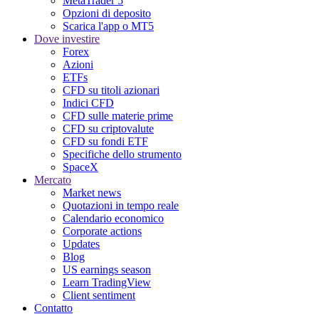
MetaTrader 5
Opzioni di deposito
Scarica l'app o MT5
Dove investire
Forex
Azioni
ETFs
CFD su titoli azionari
Indici CFD
CFD sulle materie prime
CFD su criptovalute
CFD su fondi ETF
Specifiche dello strumento
SpaceX
Mercato
Market news
Quotazioni in tempo reale
Calendario economico
Corporate actions
Updates
Blog
US earnings season
Learn TradingView
Client sentiment
Contatto