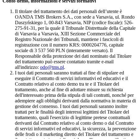
Conto demo, informazioni e servizi formativi
Il titolare del trattamento dei dati personali dell’utente è
OANDA TMS Brokers S.A., con sede a Varsavia, ul. Rondo
Daszyńskiego 1, 00-843 Varsavia, NIP (codice fiscale): 526-
275-91-31, per la quale il Tribunale Distrettuale della Capitale
di Varsavia a Varsavia, XIII Sezione Commerciale del
Registro Nazionale dei Tribunali, mantiene i fascicoli di
registrazione con il numero KRS: 0000204776, capitale
sociale di 3 537 560 PLN (interamente versato). Il
Responsabile della protezione dei dati nominato dal Titolare
del trattamento può essere contattato tramite e-mail
all'indirizzo:
odo@tms.pl
.
I tuoi dati personali saranno trattati al fine di stipulare ed
eseguire il Contratto di servizi informativi ed educativi e il
Contratto relativo al conto demo tra te e il Titolare del
trattamento, anche al fine di adottare misure su richiesta
dell'interessato prima della stipula di tali contratti, nonché per
adempiere agli obblighi derivanti dalla normativa in materia di
gestione del consenso. I tuoi dati personali saranno inoltre
trattati per le finalità degli interessi legittimi del Titolare del
trattamento, quali l'esercizio di legittime pretese contrattuali
derivanti dal Contratto relativo al conto demo o dal Contratto
di servizi informativi ed educativi, la sicurezza, la prevenzione
delle frodi o il marketing diretto del Titolare del trattamento e