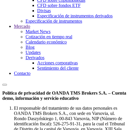
CFD sobre criptomonedas
CFD sobre fondos ETF
Divisas
Especificación de instrumentos derivados
Especificación de instrumentos
Mercado
Market News
Cotización en tiempo real
Calendario económico
Blog
Updates
Derivados
Acciones corporativas
Sentimiento del cliente
Contacto
Política de privacidad de OANDA TMS Brokers S.A. – Cuenta
demo, información y servicio educativo
El responsable del tratamiento de sus datos personales es
OANDA TMS Brokers S.A., con sede en Varsovia, ul.
Rondo Daszyńskiego 1, 00-843 Varsovia, NIP (Número de
identificación fiscal): 526-275-91-31, para la cual el Tribunal
de Distrito de la capital de Varsovia, en Varsovia, XIII Sala