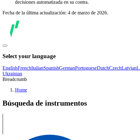
decisiones automatizada en su contra.
Fecha de la última actualización: 4 de marzo de 2026.
Select your language
English
French
Italian
Spanish
German
Portuguese
Dutch
Czech
Latvian
L
Ukrainian
Breadcrumb
Home
Búsqueda de instrumentos