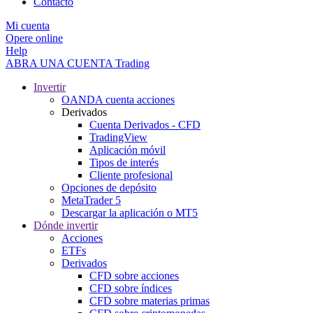
Contacto
Mi cuenta
Opere online
Help
ABRA UNA CUENTA
Trading
Invertir
OANDA cuenta acciones
Derivados
Cuenta Derivados - CFD
TradingView
Aplicación móvil
Tipos de interés
Cliente profesional
Opciones de depósito
MetaTrader 5
Descargar la aplicación o MT5
Dónde invertir
Acciones
ETFs
Derivados
CFD sobre acciones
CFD sobre índices
CFD sobre materias primas