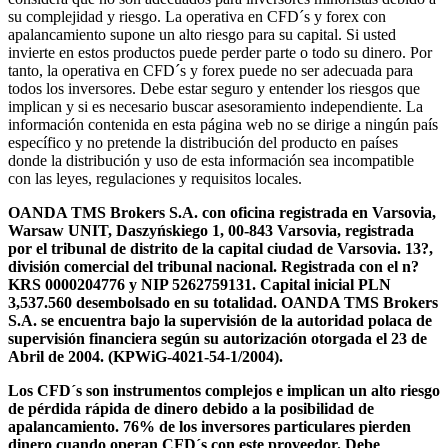
su complejidad y riesgo. La operativa en CFD´s y forex con
apalancamiento supone un alto riesgo para su capital. Si usted
invierte en estos productos puede perder parte o todo su dinero. Por
tanto, la operativa en CFD´s y forex puede no ser adecuada para
todos los inversores. Debe estar seguro y entender los riesgos que
implican y si es necesario buscar asesoramiento independiente. La
información contenida en esta página web no se dirige a ningún país
específico y no pretende la distribución del producto en países
donde la distribución y uso de esta información sea incompatible
con las leyes, regulaciones y requisitos locales.
OANDA TMS Brokers S.A. con oficina registrada en Varsovia,
Warsaw UNIT, Daszyńskiego 1, 00-843 Varsovia, registrada
por el tribunal de distrito de la capital ciudad de Varsovia. 13?,
división comercial del tribunal nacional. Registrada con el n?
KRS 0000204776 y NIP 5262759131. Capital inicial PLN
3,537.560 desembolsado en su totalidad. OANDA TMS Brokers
S.A. se encuentra bajo la supervisión de la autoridad polaca de
supervisión financiera según su autorización otorgada el 23 de
Abril de 2004. (KPWiG-4021-54-1/2004).
Los CFD´s son instrumentos complejos e implican un alto riesgo
de pérdida rápida de dinero debido a la posibilidad de
apalancamiento. 76% de los inversores particulares pierden
dinero cuando operan CFD´s con este proveedor. Debe