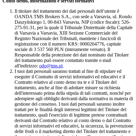
Conto demo, informazioni e servizi formativi
Il titolare del trattamento dei dati personali dell’utente è
OANDA TMS Brokers S.A., con sede a Varsavia, ul. Rondo
Daszyńskiego 1, 00-843 Varsavia, NIP (codice fiscale): 526-
275-91-31, per la quale il Tribunale Distrettuale della Capitale
di Varsavia a Varsavia, XIII Sezione Commerciale del
Registro Nazionale dei Tribunali, mantiene i fascicoli di
registrazione con il numero KRS: 0000204776, capitale
sociale di 3 537 560 PLN (interamente versato). Il
Responsabile della protezione dei dati nominato dal Titolare
del trattamento può essere contattato tramite e-mail
all'indirizzo:
odo@tms.pl
.
I tuoi dati personali saranno trattati al fine di stipulare ed
eseguire il Contratto di servizi informativi ed educativi e il
Contratto relativo al conto demo tra te e il Titolare del
trattamento, anche al fine di adottare misure su richiesta
dell'interessato prima della stipula di tali contratti, nonché per
adempiere agli obblighi derivanti dalla normativa in materia di
gestione del consenso. I tuoi dati personali saranno inoltre
trattati per le finalità degli interessi legittimi del Titolare del
trattamento, quali l'esercizio di legittime pretese contrattuali
derivanti dal Contratto relativo al conto demo o dal Contratto
di servizi informativi ed educativi, la sicurezza, la prevenzione
delle frodi o il marketing diretto del Titolare del trattamento e