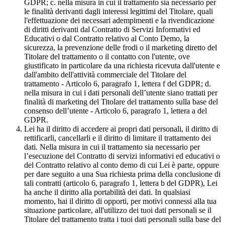
GDPR; c. nella misura in cui il trattamento sia necessario per
le finalità derivanti dagli interessi legittimi del Titolare, quali
l'effettuazione dei necessari adempimenti e la rivendicazione
di diritti derivanti dal Contratto di Servizi Informativi ed
Educativi o dal Contratto relativo al Conto Demo, la
sicurezza, la prevenzione delle frodi o il marketing diretto del
Titolare del trattamento o il contatto con l'utente, ove
giustificato in particolare da una richiesta ricevuta dall'utente e
dall'ambito dell'attività commerciale del Titolare del
trattamento - Articolo 6, paragrafo 1, lettera f del GDPR; d.
nella misura in cui i dati personali dell’utente siano trattati per
finalità di marketing del Titolare del trattamento sulla base del
consenso dell’utente - Articolo 6, paragrafo 1, lettera a del
GDPR.
Lei ha il diritto di accedere ai propri dati personali, il diritto di
rettificarli, cancellarli e il diritto di limitare il trattamento dei
dati. Nella misura in cui il trattamento sia necessario per
l’esecuzione del Contratto di servizi informativi ed educativi o
del Contratto relativo al conto demo di cui Lei è parte, oppure
per dare seguito a una Sua richiesta prima della conclusione di
tali contratti (articolo 6, paragrafo 1, lettera b del GDPR), Lei
ha anche il diritto alla portabilità dei dati. In qualsiasi
momento, hai il diritto di opporti, per motivi connessi alla tua
situazione particolare, all'utilizzo dei tuoi dati personali se il
Titolare del trattamento tratta i tuoi dati personali sulla base del