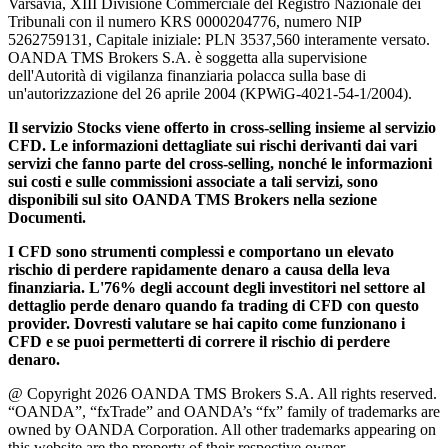
Varsavia, XIII Divisione Commerciale del Registro Nazionale dei
Tribunali con il numero KRS 0000204776, numero NIP
5262759131, Capitale iniziale: PLN 3537,560 interamente versato.
OANDA TMS Brokers S.A. è soggetta alla supervisione
dell'Autorità di vigilanza finanziaria polacca sulla base di
un'autorizzazione del 26 aprile 2004 (KPWiG-4021-54-1/2004).
Il servizio Stocks viene offerto in cross-selling insieme al servizio
CFD. Le informazioni dettagliate sui rischi derivanti dai vari
servizi che fanno parte del cross-selling, nonché le informazioni
sui costi e sulle commissioni associate a tali servizi, sono
disponibili sul sito OANDA TMS Brokers nella sezione
Documenti.
I CFD sono strumenti complessi e comportano un elevato
rischio di perdere rapidamente denaro a causa della leva
finanziaria. L'76% degli account degli investitori nel settore al
dettaglio perde denaro quando fa trading di CFD con questo
provider. Dovresti valutare se hai capito come funzionano i
CFD e se puoi permetterti di correre il rischio di perdere
denaro.
@ Copyright 2026 OANDA TMS Brokers S.A. All rights reserved.
“OANDA”, “fxTrade” and OANDA’s “fx” family of trademarks are
owned by OANDA Corporation. All other trademarks appearing on
this website are the property of their respective owner.