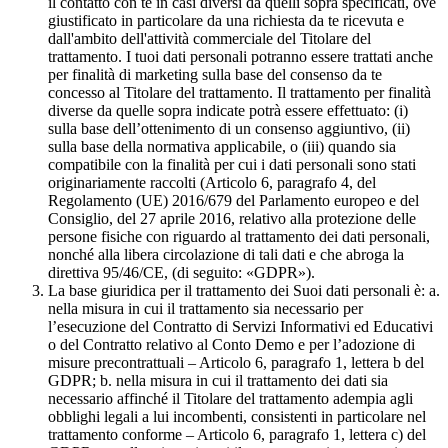
il contatto con te in casi diversi da quelli sopra specificati, ove
giustificato in particolare da una richiesta da te ricevuta e
dall'ambito dell'attività commerciale del Titolare del
trattamento. I tuoi dati personali potranno essere trattati anche
per finalità di marketing sulla base del consenso da te
concesso al Titolare del trattamento. Il trattamento per finalità
diverse da quelle sopra indicate potrà essere effettuato: (i)
sulla base dell’ottenimento di un consenso aggiuntivo, (ii)
sulla base della normativa applicabile, o (iii) quando sia
compatibile con la finalità per cui i dati personali sono stati
originariamente raccolti (Articolo 6, paragrafo 4, del
Regolamento (UE) 2016/679 del Parlamento europeo e del
Consiglio, del 27 aprile 2016, relativo alla protezione delle
persone fisiche con riguardo al trattamento dei dati personali,
nonché alla libera circolazione di tali dati e che abroga la
direttiva 95/46/CE, (di seguito: «GDPR»).
La base giuridica per il trattamento dei Suoi dati personali è: a.
nella misura in cui il trattamento sia necessario per
l’esecuzione del Contratto di Servizi Informativi ed Educativi
o del Contratto relativo al Conto Demo e per l’adozione di
misure precontrattuali – Articolo 6, paragrafo 1, lettera b del
GDPR; b. nella misura in cui il trattamento dei dati sia
necessario affinché il Titolare del trattamento adempia agli
obblighi legali a lui incombenti, consistenti in particolare nel
trattamento conforme – Articolo 6, paragrafo 1, lettera c) del