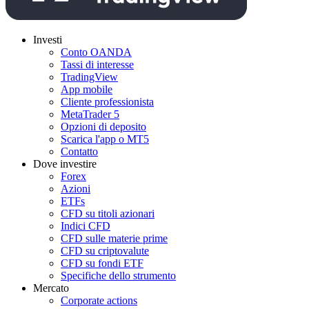
Investi
Conto OANDA
Tassi di interesse
TradingView
App mobile
Cliente professionista
MetaTrader 5
Opzioni di deposito
Scarica l'app o MT5
Contatto
Dove investire
Forex
Azioni
ETFs
CFD su titoli azionari
Indici CFD
CFD sulle materie prime
CFD su criptovalute
CFD su fondi ETF
Specifiche dello strumento
Mercato
Corporate actions