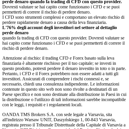
perde denaro quando fa trading di CFD con questo provider.
Dovresti valutare se hai capito come funzionano i CFD e se puoi
permetterti di correre il rischio di perdere denaro.
I CFD sono strumenti complessi e comportano un elevato rischio di
perdere rapidamente denaro a causa della leva finanziaria.
L'76% degli account degli investitori nel settore al dettaglio
perde denaro
quando fa trading di CFD con questo provider. Dovresti valutare se
hai capito come funzionano i CFD e se puoi permetterti di correre il
rischio di perdere denaro.
Attenzione al rischio: il trading CFD e Forex basato sulla leva
finanziaria è altamente rischioso per il tuo capitale; se investi in
questo prodotto, potresti perdere il denaro investito in toto o in parte.
Pertanto, i CFD e il Forex potrebbero non essere adatti a tutti gli
investitori. Assicurati di comprendere i rischi connessi e, se
necessario, chiedi una consulenza indipendente. Le informazioni
contenute in questo sito web non sono rivolte a destinatari di un
Paese specifico e non sono destinate alla distribuzione in Paesi in cui
la distribuzione o l'utilizzo di tali informazioni sarebbe incompatibile
con le leggi, i requisiti e i regolamenti locali.
OANDA TMS Brokers S.A. con sede legale a Varsavia, sita
all'indirizzo Warsaw UNIT, Daszyńskiego 1, 00-843 Varsavia,
registrata presso il Tribunale Distrettuale della Capitale di Varsavia a