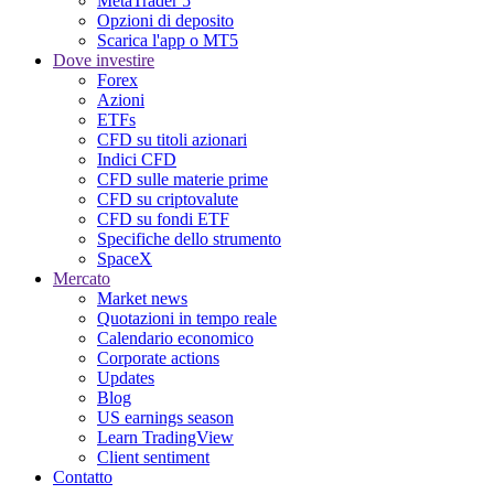
MetaTrader 5
Opzioni di deposito
Scarica l'app o MT5
Dove investire
Forex
Azioni
ETFs
CFD su titoli azionari
Indici CFD
CFD sulle materie prime
CFD su criptovalute
CFD su fondi ETF
Specifiche dello strumento
SpaceX
Mercato
Market news
Quotazioni in tempo reale
Calendario economico
Corporate actions
Updates
Blog
US earnings season
Learn TradingView
Client sentiment
Contatto