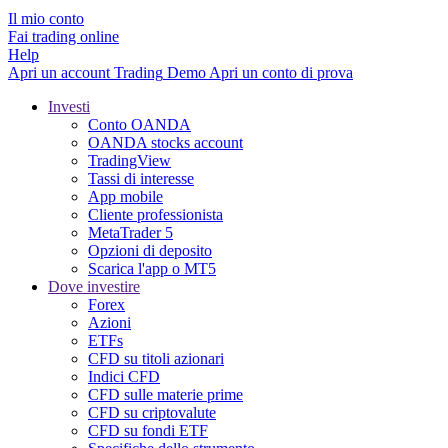
Il mio conto
Fai trading online
Help
Apri un account
Trading
Demo
Apri un conto di prova
Investi
Conto OANDA
OANDA stocks account
TradingView
Tassi di interesse
App mobile
Cliente professionista
MetaTrader 5
Opzioni di deposito
Scarica l'app o MT5
Dove investire
Forex
Azioni
ETFs
CFD su titoli azionari
Indici CFD
CFD sulle materie prime
CFD su criptovalute
CFD su fondi ETF