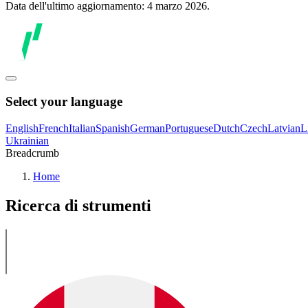
Data dell'ultimo aggiornamento: 4 marzo 2026.
Select your language
English
French
Italian
Spanish
German
Portuguese
Dutch
Czech
Latvian
L
Ukrainian
Breadcrumb
Home
Ricerca di strumenti