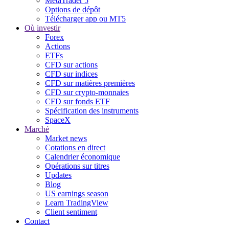
MetaTrader 5
Options de dépôt
Télécharger app ou MT5
Où investir
Forex
Actions
ETFs
CFD sur actions
CFD sur indices
CFD sur matières premières
CFD sur crypto-monnaies
CFD sur fonds ETF
Spécification des instruments
SpaceX
Marché
Market news
Cotations en direct
Calendrier économique
Opérations sur titres
Updates
Blog
US earnings season
Learn TradingView
Client sentiment
Contact