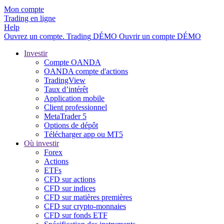
Mon compte
Trading en ligne
Help
Ouvrez un compte.
Trading
DÉMO
Ouvrir un compte DÉMO
Investir
Compte OANDA
OANDA compte d'actions
TradingView
Taux d’intérêt
Application mobile
Client professionnel
MetaTrader 5
Options de dépôt
Télécharger app ou MT5
Où investir
Forex
Actions
ETFs
CFD sur actions
CFD sur indices
CFD sur matières premières
CFD sur crypto-monnaies
CFD sur fonds ETF