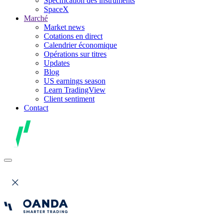
Spécification des instruments
SpaceX
Marché
Market news
Cotations en direct
Calendrier économique
Opérations sur titres
Updates
Blog
US earnings season
Learn TradingView
Client sentiment
Contact