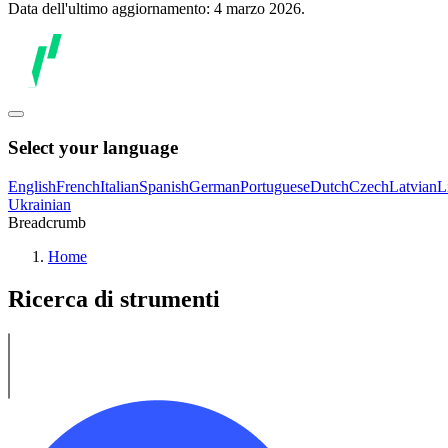
Data dell'ultimo aggiornamento: 4 marzo 2026.
Select your language
English
French
Italian
Spanish
German
Portuguese
Dutch
Czech
Latvian
L
Ukrainian
Breadcrumb
Home
Ricerca di strumenti