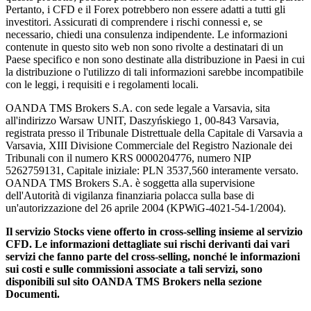
Pertanto, i CFD e il Forex potrebbero non essere adatti a tutti gli
investitori. Assicurati di comprendere i rischi connessi e, se
necessario, chiedi una consulenza indipendente. Le informazioni
contenute in questo sito web non sono rivolte a destinatari di un
Paese specifico e non sono destinate alla distribuzione in Paesi in cui
la distribuzione o l'utilizzo di tali informazioni sarebbe incompatibile
con le leggi, i requisiti e i regolamenti locali.
OANDA TMS Brokers S.A. con sede legale a Varsavia, sita
all'indirizzo Warsaw UNIT, Daszyńskiego 1, 00-843 Varsavia,
registrata presso il Tribunale Distrettuale della Capitale di Varsavia a
Varsavia, XIII Divisione Commerciale del Registro Nazionale dei
Tribunali con il numero KRS 0000204776, numero NIP
5262759131, Capitale iniziale: PLN 3537,560 interamente versato.
OANDA TMS Brokers S.A. è soggetta alla supervisione
dell'Autorità di vigilanza finanziaria polacca sulla base di
un'autorizzazione del 26 aprile 2004 (KPWiG-4021-54-1/2004).
Il servizio Stocks viene offerto in cross-selling insieme al servizio
CFD. Le informazioni dettagliate sui rischi derivanti dai vari
servizi che fanno parte del cross-selling, nonché le informazioni
sui costi e sulle commissioni associate a tali servizi, sono
disponibili sul sito OANDA TMS Brokers nella sezione
Documenti.