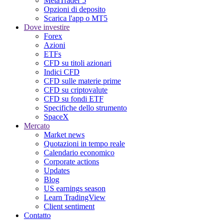
MetaTrader 5
Opzioni di deposito
Scarica l'app o MT5
Dove investire
Forex
Azioni
ETFs
CFD su titoli azionari
Indici CFD
CFD sulle materie prime
CFD su criptovalute
CFD su fondi ETF
Specifiche dello strumento
SpaceX
Mercato
Market news
Quotazioni in tempo reale
Calendario economico
Corporate actions
Updates
Blog
US earnings season
Learn TradingView
Client sentiment
Contatto