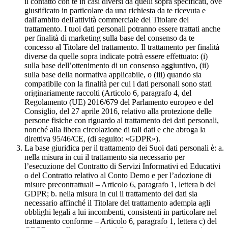
il contatto con te in casi diversi da quelli sopra specificati, ove
giustificato in particolare da una richiesta da te ricevuta e
dall'ambito dell'attività commerciale del Titolare del
trattamento. I tuoi dati personali potranno essere trattati anche
per finalità di marketing sulla base del consenso da te
concesso al Titolare del trattamento. Il trattamento per finalità
diverse da quelle sopra indicate potrà essere effettuato: (i)
sulla base dell’ottenimento di un consenso aggiuntivo, (ii)
sulla base della normativa applicabile, o (iii) quando sia
compatibile con la finalità per cui i dati personali sono stati
originariamente raccolti (Articolo 6, paragrafo 4, del
Regolamento (UE) 2016/679 del Parlamento europeo e del
Consiglio, del 27 aprile 2016, relativo alla protezione delle
persone fisiche con riguardo al trattamento dei dati personali,
nonché alla libera circolazione di tali dati e che abroga la
direttiva 95/46/CE, (di seguito: «GDPR»).
La base giuridica per il trattamento dei Suoi dati personali è: a.
nella misura in cui il trattamento sia necessario per
l’esecuzione del Contratto di Servizi Informativi ed Educativi
o del Contratto relativo al Conto Demo e per l’adozione di
misure precontrattuali – Articolo 6, paragrafo 1, lettera b del
GDPR; b. nella misura in cui il trattamento dei dati sia
necessario affinché il Titolare del trattamento adempia agli
obblighi legali a lui incombenti, consistenti in particolare nel
trattamento conforme – Articolo 6, paragrafo 1, lettera c) del