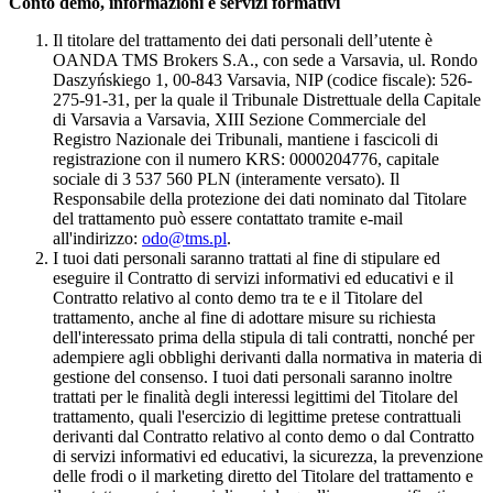
Conto demo, informazioni e servizi formativi
Il titolare del trattamento dei dati personali dell’utente è
OANDA TMS Brokers S.A., con sede a Varsavia, ul. Rondo
Daszyńskiego 1, 00-843 Varsavia, NIP (codice fiscale): 526-
275-91-31, per la quale il Tribunale Distrettuale della Capitale
di Varsavia a Varsavia, XIII Sezione Commerciale del
Registro Nazionale dei Tribunali, mantiene i fascicoli di
registrazione con il numero KRS: 0000204776, capitale
sociale di 3 537 560 PLN (interamente versato). Il
Responsabile della protezione dei dati nominato dal Titolare
del trattamento può essere contattato tramite e-mail
all'indirizzo:
odo@tms.pl
.
I tuoi dati personali saranno trattati al fine di stipulare ed
eseguire il Contratto di servizi informativi ed educativi e il
Contratto relativo al conto demo tra te e il Titolare del
trattamento, anche al fine di adottare misure su richiesta
dell'interessato prima della stipula di tali contratti, nonché per
adempiere agli obblighi derivanti dalla normativa in materia di
gestione del consenso. I tuoi dati personali saranno inoltre
trattati per le finalità degli interessi legittimi del Titolare del
trattamento, quali l'esercizio di legittime pretese contrattuali
derivanti dal Contratto relativo al conto demo o dal Contratto
di servizi informativi ed educativi, la sicurezza, la prevenzione
delle frodi o il marketing diretto del Titolare del trattamento e