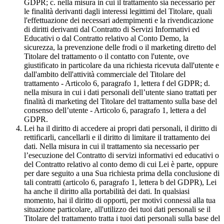
GDPR; c. nella misura in cui il trattamento sia necessario per
le finalità derivanti dagli interessi legittimi del Titolare, quali
l'effettuazione dei necessari adempimenti e la rivendicazione
di diritti derivanti dal Contratto di Servizi Informativi ed
Educativi o dal Contratto relativo al Conto Demo, la
sicurezza, la prevenzione delle frodi o il marketing diretto del
Titolare del trattamento o il contatto con l'utente, ove
giustificato in particolare da una richiesta ricevuta dall'utente e
dall'ambito dell'attività commerciale del Titolare del
trattamento - Articolo 6, paragrafo 1, lettera f del GDPR; d.
nella misura in cui i dati personali dell’utente siano trattati per
finalità di marketing del Titolare del trattamento sulla base del
consenso dell’utente - Articolo 6, paragrafo 1, lettera a del
GDPR.
Lei ha il diritto di accedere ai propri dati personali, il diritto di
rettificarli, cancellarli e il diritto di limitare il trattamento dei
dati. Nella misura in cui il trattamento sia necessario per
l’esecuzione del Contratto di servizi informativi ed educativi o
del Contratto relativo al conto demo di cui Lei è parte, oppure
per dare seguito a una Sua richiesta prima della conclusione di
tali contratti (articolo 6, paragrafo 1, lettera b del GDPR), Lei
ha anche il diritto alla portabilità dei dati. In qualsiasi
momento, hai il diritto di opporti, per motivi connessi alla tua
situazione particolare, all'utilizzo dei tuoi dati personali se il
Titolare del trattamento tratta i tuoi dati personali sulla base del