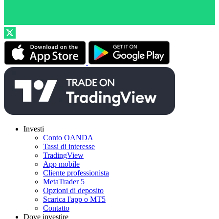
Investi
Conto OANDA
Tassi di interesse
TradingView
App mobile
Cliente professionista
MetaTrader 5
Opzioni di deposito
Scarica l'app o MT5
Contatto
Dove investire