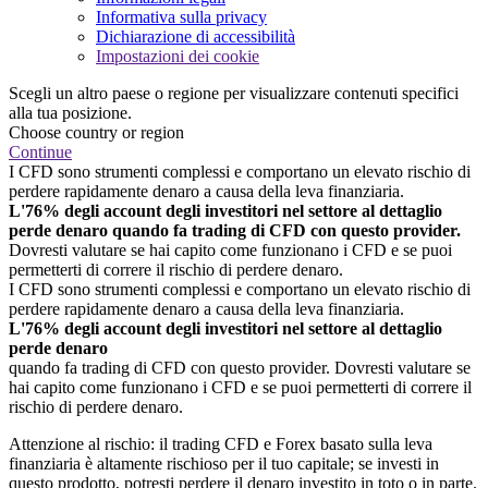
Informativa sulla privacy
Dichiarazione di accessibilità
Impostazioni dei cookie
Scegli un altro paese o regione per visualizzare contenuti specifici
alla tua posizione.
Choose country or region
Continue
I CFD sono strumenti complessi e comportano un elevato rischio di
perdere rapidamente denaro a causa della leva finanziaria.
L'76% degli account degli investitori nel settore al dettaglio
perde denaro quando fa trading di CFD con questo provider.
Dovresti valutare se hai capito come funzionano i CFD e se puoi
permetterti di correre il rischio di perdere denaro.
I CFD sono strumenti complessi e comportano un elevato rischio di
perdere rapidamente denaro a causa della leva finanziaria.
L'76% degli account degli investitori nel settore al dettaglio
perde denaro
quando fa trading di CFD con questo provider. Dovresti valutare se
hai capito come funzionano i CFD e se puoi permetterti di correre il
rischio di perdere denaro.
Attenzione al rischio: il trading CFD e Forex basato sulla leva
finanziaria è altamente rischioso per il tuo capitale; se investi in
questo prodotto, potresti perdere il denaro investito in toto o in parte.