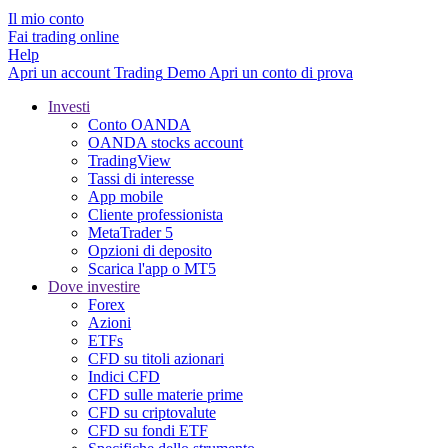
Il mio conto
Fai trading online
Help
Apri un account
Trading
Demo
Apri un conto di prova
Investi
Conto OANDA
OANDA stocks account
TradingView
Tassi di interesse
App mobile
Cliente professionista
MetaTrader 5
Opzioni di deposito
Scarica l'app o MT5
Dove investire
Forex
Azioni
ETFs
CFD su titoli azionari
Indici CFD
CFD sulle materie prime
CFD su criptovalute
CFD su fondi ETF