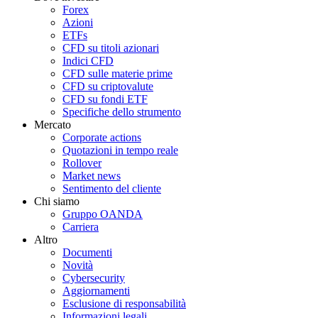
Forex
Azioni
ETFs
CFD su titoli azionari
Indici CFD
CFD sulle materie prime
CFD su criptovalute
CFD su fondi ETF
Specifiche dello strumento
Mercato
Corporate actions
Quotazioni in tempo reale
Rollover
Market news
Sentimento del cliente
Chi siamo
Gruppo OANDA
Carriera
Altro
Documenti
Novità
Cybersecurity
Aggiornamenti
Esclusione di responsabilità
Informazioni legali