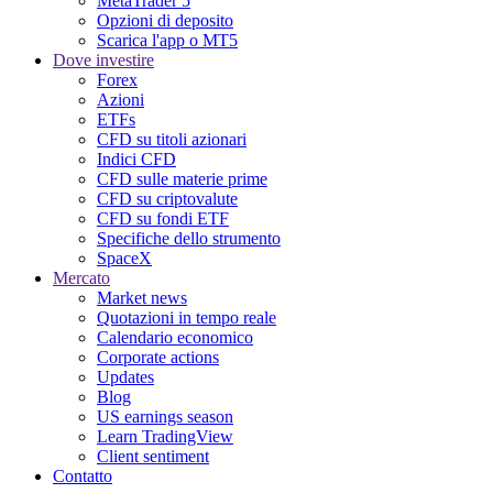
MetaTrader 5
Opzioni di deposito
Scarica l'app o MT5
Dove investire
Forex
Azioni
ETFs
CFD su titoli azionari
Indici CFD
CFD sulle materie prime
CFD su criptovalute
CFD su fondi ETF
Specifiche dello strumento
SpaceX
Mercato
Market news
Quotazioni in tempo reale
Calendario economico
Corporate actions
Updates
Blog
US earnings season
Learn TradingView
Client sentiment
Contatto