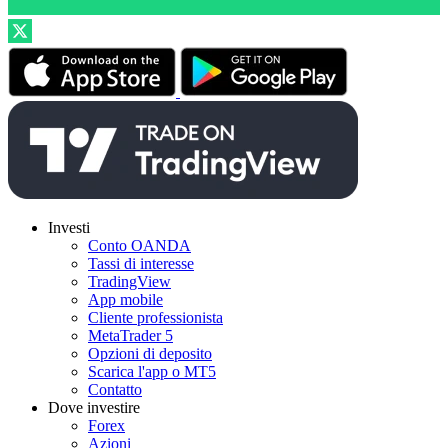
Investi
Conto OANDA
Tassi di interesse
TradingView
App mobile
Cliente professionista
MetaTrader 5
Opzioni di deposito
Scarica l'app o MT5
Contatto
Dove investire
Forex
Azioni