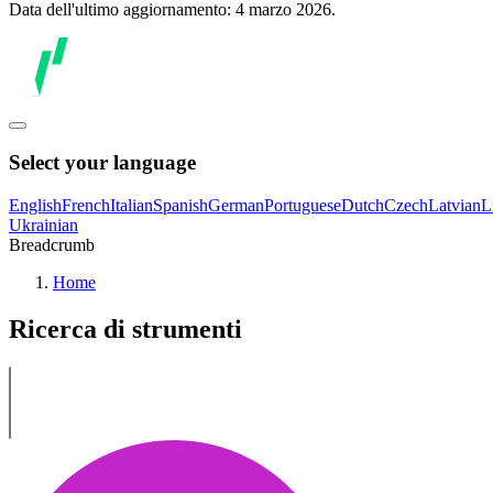
Data dell'ultimo aggiornamento: 4 marzo 2026.
Select your language
English
French
Italian
Spanish
German
Portuguese
Dutch
Czech
Latvian
L
Ukrainian
Breadcrumb
Home
Ricerca di strumenti