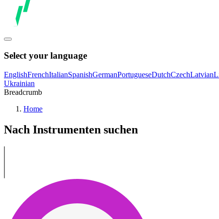
Select your language
English
French
Italian
Spanish
German
Portuguese
Dutch
Czech
Latvian
L
Ukrainian
Breadcrumb
Home
Nach Instrumenten suchen