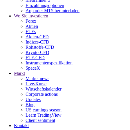
MetaTrader 5
Einzahlungsoptionen
App oder MT5 herunterladen
Wo Sie investieren
Forex
Aktien
ETFs
Aktien-CFD
Indizes-CFD
Rohstoffe-CFD
Krypto-CFD
ETF-CFD
Instrumentenspezifikation
SpaceX
Markt
Market news
Live-Kurse
Wirtschaftskalender
Corporate actions
Updates
Blog
US earnings season
Learn TradingView
Client sentiment
Kontakt