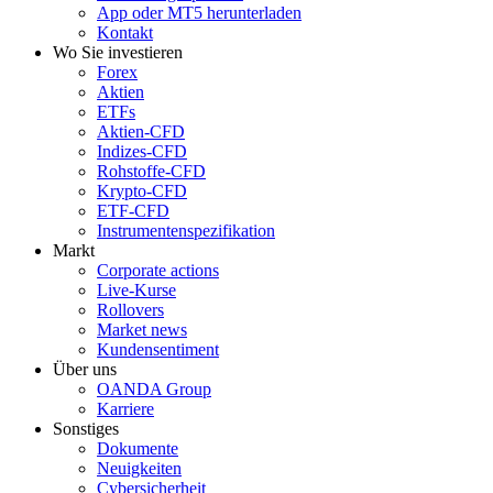
App oder MT5 herunterladen
Kontakt
Wo Sie investieren
Forex
Aktien
ETFs
Aktien-CFD
Indizes-CFD
Rohstoffe-CFD
Krypto-CFD
ETF-CFD
Instrumentenspezifikation
Markt
Corporate actions
Live-Kurse
Rollovers
Market news
Kundensentiment
Über uns
OANDA Group
Karriere
Sonstiges
Dokumente
Neuigkeiten
Cybersicherheit