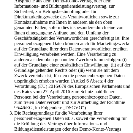
Ansprüche aus dem Demo-Konto-Vertrag oder dem
Informations- und Bildungsdienstleistungsvertrag, zur
Sicherheit, zur Betrugsbekämpfung oder für
Direktmarketingzwecke des Verantwortlichen sowie zur
Kontaktaufnahme mit Ihnen in anderen als den oben
genannten Fällen, sofern dies insbesondere durch eine von
Ihnen eingegangene Anfrage und den Umfang der
Geschäftstätigkeit des Verantwortlichen gerechtfertigt ist. Ihre
personenbezogenen Daten können auch für Marketingzwecke
auf der Grundlage Ihrer dem Datenverantwortlichen erteilten
Einwilligung verarbeitet werden. Eine Verarbeitung zu
anderen als den oben genannten Zwecken kann erfolgen: (i)
auf der Grundlage einer zusätzlichen Einwilligung, (ii) auf der
Grundlage geltenden Rechts oder (iii) wenn sie mit dem
Zweck vereinbar ist, für den die personenbezogenen Daten
ursprünglich erhoben wurden (Artikel 6 Absatz 4 der
Verordnung (EU) 2016/679 des Europäischen Parlaments und
des Rates vom 27. April 2016 zum Schutz natürlicher
Personen bei der Verarbeitung personenbezogener Daten,
zum freien Datenverkehr und zur Aufhebung der Richtlinie
95/46/EG, im Folgenden: „DSGVO“).
Die Rechtsgrundlage für die Verarbeitung Ihrer
personenbezogenen Daten ist: a. soweit die Verarbeitung für
die Erfüllung des Vertrags über Informations- und
Bildungsdienstleistungen oder des Demo-Konto-Vertrags