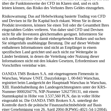
über die Funktionsweise der CFD im Klaren sind, und es sich
leisten können, das Risiko des Verlustes Ihres Geldes einzugehen.
Risikowarnung: Das auf Hebelwirkung basierte Trading von CFD
und Devisen ist für Ihr Kapital hoch riskant. Wenn Sie in dieses
Produkt investieren, können Sie einen Teil oder die Gesamtheit Ihres
eingezahlten Geldes verlieren. Von daher sind CFD und Devisen
nicht für alle Investoren gleichermaßen geeignet. Informieren Sie
sich unbedingt über die damit einhergehenden Risiken und suchen
Sie nötigenfalls unabhängige Beratung. Die auf dieser Website
enthaltenen Informationen sind nicht an Empfänger in einem
spezifischen Land gerichtet und auch nicht zur Weitergabe in
Länder bestimmt, in denen die Verteilung oder Nutzung dieser
Informationen nicht mit den lokalen Gesetzen, Erfordernissen und
Vorschriften vereinbar wäre.
OANDA TMS Brokers S.A. mit eingetragenem Firmensitz in
Warschau, Warsaw UNIT, Daszyńskiego 1, 00-843 Warschau,
registriert beim Landgericht der Hauptstadt Warschau in Warschau,
XIII. Handelsabteilung des Landesgerichtsregisters unter der KRS-
Nummer 0000204776, NIP-Nummer 5262759131, mit einem
Stammkapital in Höhe von 3.537,560 PLN, das in voller Höhe
eingezahlt ist. Die OANDA TMS Brokers S.A. unterliegt der
Kontrolle durch die polnische Finanzaufsichtsbehörde auf Basis
einer Genehmigung von 26. April 2004 (KPWiG-4021-54-1/2004).