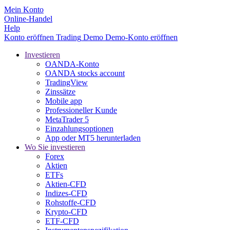
Mein Konto
Online-Handel
Help
Konto eröffnen
Trading
Demo
Demo-Konto eröffnen
Investieren
OANDA-Konto
OANDA stocks account
TradingView
Zinssätze
Mobile app
Professioneller Kunde
MetaTrader 5
Einzahlungsoptionen
App oder MT5 herunterladen
Wo Sie investieren
Forex
Aktien
ETFs
Aktien-CFD
Indizes-CFD
Rohstoffe-CFD
Krypto-CFD
ETF-CFD