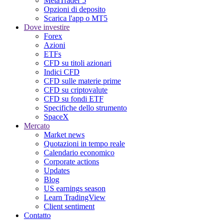
MetaTrader 5
Opzioni di deposito
Scarica l'app o MT5
Dove investire
Forex
Azioni
ETFs
CFD su titoli azionari
Indici CFD
CFD sulle materie prime
CFD su criptovalute
CFD su fondi ETF
Specifiche dello strumento
SpaceX
Mercato
Market news
Quotazioni in tempo reale
Calendario economico
Corporate actions
Updates
Blog
US earnings season
Learn TradingView
Client sentiment
Contatto