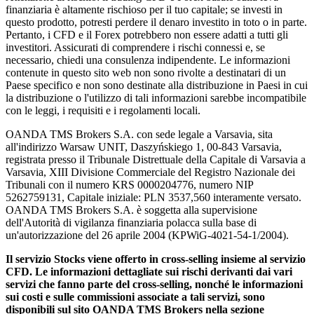
finanziaria è altamente rischioso per il tuo capitale; se investi in
questo prodotto, potresti perdere il denaro investito in toto o in parte.
Pertanto, i CFD e il Forex potrebbero non essere adatti a tutti gli
investitori. Assicurati di comprendere i rischi connessi e, se
necessario, chiedi una consulenza indipendente. Le informazioni
contenute in questo sito web non sono rivolte a destinatari di un
Paese specifico e non sono destinate alla distribuzione in Paesi in cui
la distribuzione o l'utilizzo di tali informazioni sarebbe incompatibile
con le leggi, i requisiti e i regolamenti locali.
OANDA TMS Brokers S.A. con sede legale a Varsavia, sita
all'indirizzo Warsaw UNIT, Daszyńskiego 1, 00-843 Varsavia,
registrata presso il Tribunale Distrettuale della Capitale di Varsavia a
Varsavia, XIII Divisione Commerciale del Registro Nazionale dei
Tribunali con il numero KRS 0000204776, numero NIP
5262759131, Capitale iniziale: PLN 3537,560 interamente versato.
OANDA TMS Brokers S.A. è soggetta alla supervisione
dell'Autorità di vigilanza finanziaria polacca sulla base di
un'autorizzazione del 26 aprile 2004 (KPWiG-4021-54-1/2004).
Il servizio Stocks viene offerto in cross-selling insieme al servizio
CFD. Le informazioni dettagliate sui rischi derivanti dai vari
servizi che fanno parte del cross-selling, nonché le informazioni
sui costi e sulle commissioni associate a tali servizi, sono
disponibili sul sito OANDA TMS Brokers nella sezione