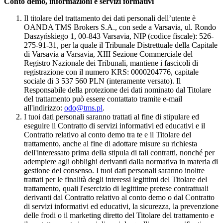
Conto demo, informazioni e servizi formativi
Il titolare del trattamento dei dati personali dell’utente è
OANDA TMS Brokers S.A., con sede a Varsavia, ul. Rondo
Daszyńskiego 1, 00-843 Varsavia, NIP (codice fiscale): 526-
275-91-31, per la quale il Tribunale Distrettuale della Capitale
di Varsavia a Varsavia, XIII Sezione Commerciale del
Registro Nazionale dei Tribunali, mantiene i fascicoli di
registrazione con il numero KRS: 0000204776, capitale
sociale di 3 537 560 PLN (interamente versato). Il
Responsabile della protezione dei dati nominato dal Titolare
del trattamento può essere contattato tramite e-mail
all'indirizzo:
odo@tms.pl
.
I tuoi dati personali saranno trattati al fine di stipulare ed
eseguire il Contratto di servizi informativi ed educativi e il
Contratto relativo al conto demo tra te e il Titolare del
trattamento, anche al fine di adottare misure su richiesta
dell'interessato prima della stipula di tali contratti, nonché per
adempiere agli obblighi derivanti dalla normativa in materia di
gestione del consenso. I tuoi dati personali saranno inoltre
trattati per le finalità degli interessi legittimi del Titolare del
trattamento, quali l'esercizio di legittime pretese contrattuali
derivanti dal Contratto relativo al conto demo o dal Contratto
di servizi informativi ed educativi, la sicurezza, la prevenzione
delle frodi o il marketing diretto del Titolare del trattamento e