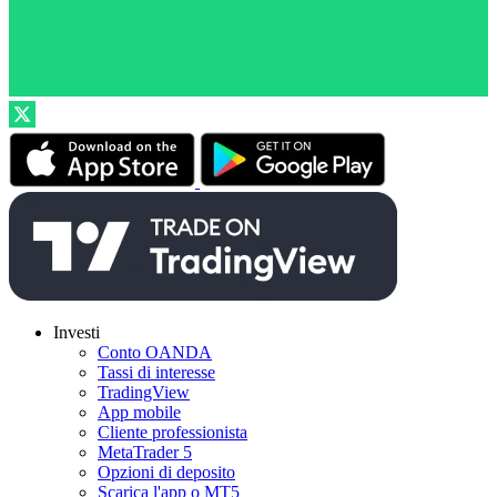
Investi
Conto OANDA
Tassi di interesse
TradingView
App mobile
Cliente professionista
MetaTrader 5
Opzioni di deposito
Scarica l'app o MT5