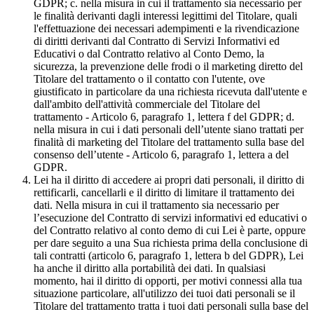
GDPR; c. nella misura in cui il trattamento sia necessario per
le finalità derivanti dagli interessi legittimi del Titolare, quali
l'effettuazione dei necessari adempimenti e la rivendicazione
di diritti derivanti dal Contratto di Servizi Informativi ed
Educativi o dal Contratto relativo al Conto Demo, la
sicurezza, la prevenzione delle frodi o il marketing diretto del
Titolare del trattamento o il contatto con l'utente, ove
giustificato in particolare da una richiesta ricevuta dall'utente e
dall'ambito dell'attività commerciale del Titolare del
trattamento - Articolo 6, paragrafo 1, lettera f del GDPR; d.
nella misura in cui i dati personali dell’utente siano trattati per
finalità di marketing del Titolare del trattamento sulla base del
consenso dell’utente - Articolo 6, paragrafo 1, lettera a del
GDPR.
Lei ha il diritto di accedere ai propri dati personali, il diritto di
rettificarli, cancellarli e il diritto di limitare il trattamento dei
dati. Nella misura in cui il trattamento sia necessario per
l’esecuzione del Contratto di servizi informativi ed educativi o
del Contratto relativo al conto demo di cui Lei è parte, oppure
per dare seguito a una Sua richiesta prima della conclusione di
tali contratti (articolo 6, paragrafo 1, lettera b del GDPR), Lei
ha anche il diritto alla portabilità dei dati. In qualsiasi
momento, hai il diritto di opporti, per motivi connessi alla tua
situazione particolare, all'utilizzo dei tuoi dati personali se il
Titolare del trattamento tratta i tuoi dati personali sulla base del