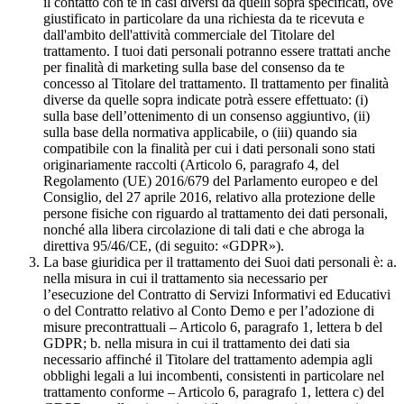
il contatto con te in casi diversi da quelli sopra specificati, ove
giustificato in particolare da una richiesta da te ricevuta e
dall'ambito dell'attività commerciale del Titolare del
trattamento. I tuoi dati personali potranno essere trattati anche
per finalità di marketing sulla base del consenso da te
concesso al Titolare del trattamento. Il trattamento per finalità
diverse da quelle sopra indicate potrà essere effettuato: (i)
sulla base dell’ottenimento di un consenso aggiuntivo, (ii)
sulla base della normativa applicabile, o (iii) quando sia
compatibile con la finalità per cui i dati personali sono stati
originariamente raccolti (Articolo 6, paragrafo 4, del
Regolamento (UE) 2016/679 del Parlamento europeo e del
Consiglio, del 27 aprile 2016, relativo alla protezione delle
persone fisiche con riguardo al trattamento dei dati personali,
nonché alla libera circolazione di tali dati e che abroga la
direttiva 95/46/CE, (di seguito: «GDPR»).
La base giuridica per il trattamento dei Suoi dati personali è: a.
nella misura in cui il trattamento sia necessario per
l’esecuzione del Contratto di Servizi Informativi ed Educativi
o del Contratto relativo al Conto Demo e per l’adozione di
misure precontrattuali – Articolo 6, paragrafo 1, lettera b del
GDPR; b. nella misura in cui il trattamento dei dati sia
necessario affinché il Titolare del trattamento adempia agli
obblighi legali a lui incombenti, consistenti in particolare nel
trattamento conforme – Articolo 6, paragrafo 1, lettera c) del