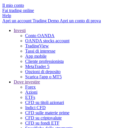
Il mio conto
Fai trading online
Help
Apri un account
Trading
Demo
Apri un conto di prova
Investi
Conto OANDA
OANDA stocks account
TradingView
Tassi di interesse
App mobile
Cliente professionista
MetaTrader 5
Opzioni di deposito
Scarica l'app o MT5
Dove investire
Forex
Azioni
ETFs
CFD su titoli azionari
Indici CFD
CFD sulle materie prime
CFD su criptovalute
CFD su fondi ETF