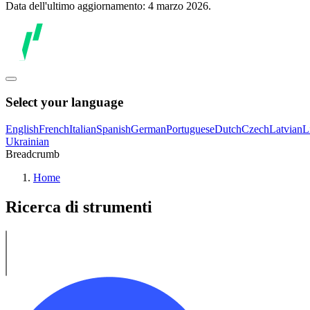
Data dell'ultimo aggiornamento: 4 marzo 2026.
Select your language
English
French
Italian
Spanish
German
Portuguese
Dutch
Czech
Latvian
L
Ukrainian
Breadcrumb
Home
Ricerca di strumenti