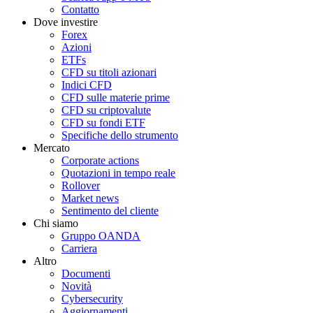
Contatto
Dove investire
Forex
Azioni
ETFs
CFD su titoli azionari
Indici CFD
CFD sulle materie prime
CFD su criptovalute
CFD su fondi ETF
Specifiche dello strumento
Mercato
Corporate actions
Quotazioni in tempo reale
Rollover
Market news
Sentimento del cliente
Chi siamo
Gruppo OANDA
Carriera
Altro
Documenti
Novità
Cybersecurity
Aggiornamenti